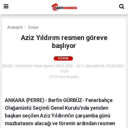
Anasayfa
Dünya
Aziz Yıldırım resmen göreve
başlıyor
DÜNYA
(DHA) - Demirören Haber Ajansı | 08.06.2026 - 16:11, Güncelleme: 09.06.2026 -
13:29
1575+ kez okundu.
ANKARA (PERRE) - Berfin GÜRBÜZ- Fenerbahçe
Olağanüstü Seçimli Genel Kurulu'nda yeniden
başkan seçilen Aziz Yıldırım'ın çarşamba günü
mazbatasını alacağı ve törenin ardından resmen