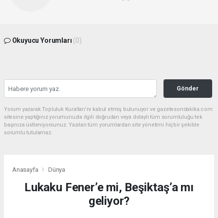
Okuyucu Yorumları
(0)
Gönder
Yorum yazarak Topluluk Kuralları’nı kabul etmiş bulunuyor ve gazetesondakika.com
sitesine yaptığınız yorumunuzla ilgili doğrudan veya dolaylı tüm sorumluluğu tek
başınıza üstleniyorsunuz. Yazılan tüm yorumlardan site yönetimi hiçbir şekilde
sorumlu tutulamaz.
Anasayfa
Dünya
Lukaku Fener’e mi, Beşiktaş’a mı
geliyor?