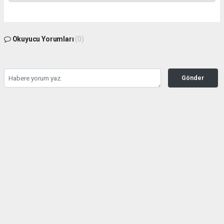
Okuyucu Yorumları
(0)
Gönder
Yorum yazarak Topluluk Kuralları’nı kabul etmiş bulunuyor ve gazetesondakika.com
sitesine yaptığınız yorumunuzla ilgili doğrudan veya dolaylı tüm sorumluluğu tek
başınıza üstleniyorsunuz. Yazılan tüm yorumlardan site yönetimi hiçbir şekilde
sorumlu tutulamaz.
haber paketi
haber scripti
haber yazılımı
Tüm hakları saklı tutulmaktadır.Copyright 2026©
Haber Yazılımı:
Web Aksiyon ®