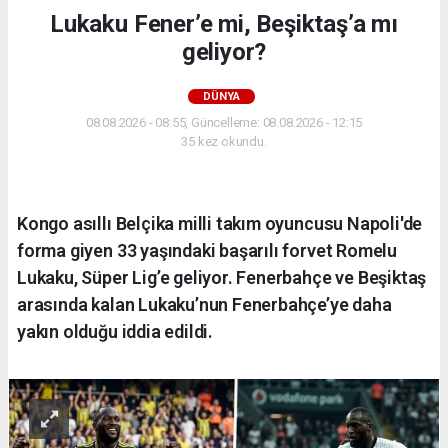
Lukaku Fener’e mi, Beşiktaş’a mı
geliyor?
DÜNYA
08.08.2026 - 08:55, Güncelleme: 08.08.2026 - 12:15
35 kez okundu.
Kongo asıllı Belçika milli takım oyuncusu Napoli'de
forma giyen 33 yaşındaki başarılı forvet Romelu
Lukaku, Süper Lig’e geliyor. Fenerbahçe ve Beşiktaş
arasında kalan Lukaku’nun Fenerbahçe’ye daha
yakın olduğu iddia edildi.