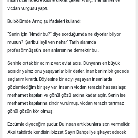
insan üzerindeki etkisine dikkat çeken Arınç, merhamet ve
vicdan vurgusu yaptı.
Bu bölümde Arınç şu ifadeleri kullandı:
"Senin için "kimdir bu?" diye sorduğumda ne diyorlar biliyor
musun? 'Şaribül leyli ven nehar' Tarih alanında
profesörmüşsün, sen anlarsın ne demektir bu...
Seninle ortak bir acımız var; evlat acısı. Dünyanın en büyük
acısıdır yalnız onu yaşayanlar bilir derler. İnan benim bir gecede
saçlarım kırardı. Böylesine bir acıyı yaşayan insanlarda
gözlemlediğim bir şey var. İnsanın vicdan terazisi hassaslaşır,
merhamet kapıları ve gönül gözü ardına kadar açılır. Senin ise
merhamet kapılarına zincir vurulmuş, vicdan terazin tartmaz
gönül gözün kör olmuş.
Ezcümle diyeceğim şudur. Bu insan artık bunlara son vermelidir.
Aksi takdirde kendisini bizzat Sayın Bahçeli'ye şikayet edecek