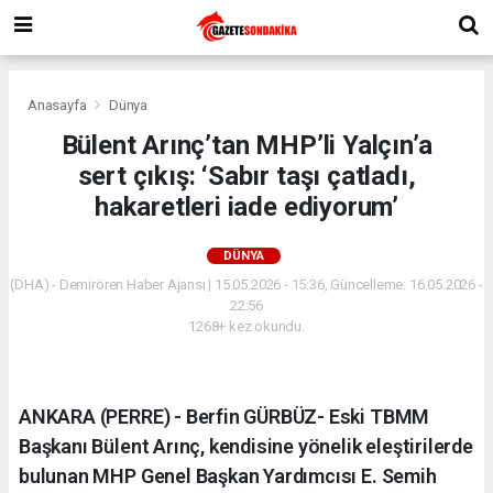
Anasayfa
Dünya
Bülent Arınç’tan MHP’li Yalçın’a
sert çıkış: ‘Sabır taşı çatladı,
hakaretleri iade ediyorum’
DÜNYA
(DHA) - Demirören Haber Ajansı | 15.05.2026 - 15:36, Güncelleme: 16.05.2026 -
22:56
1268+ kez okundu.
ANKARA (PERRE) - Berfin GÜRBÜZ- Eski TBMM
Başkanı Bülent Arınç, kendisine yönelik eleştirilerde
bulunan MHP Genel Başkan Yardımcısı E. Semih