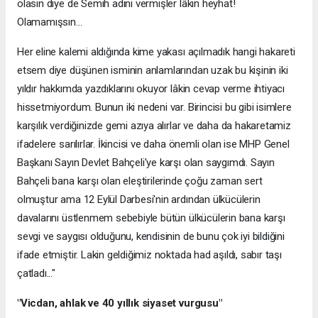
olasın diye de Semih adını vermişler lâkin heyhat!
Olamamışsın...
Her eline kalemi aldığında kime yakası açılmadık hangi hakareti
etsem diye düşünen isminin anlamlarından uzak bu kişinin iki
yıldır hakkımda yazdıklarını okuyor lâkin cevap verme ihtiyacı
hissetmiyordum. Bunun iki nedeni var. Birincisi bu gibi isimlere
karşılık verdiğinizde gemi azıya alırlar ve daha da hakaretamiz
ifadelere sarılırlar. İkincisi ve daha önemli olan ise MHP Genel
Başkanı Sayın Devlet Bahçeli'ye karşı olan saygımdı. Sayın
Bahçeli bana karşı olan eleştirilerinde çoğu zaman sert
olmuştur ama 12 Eylül Darbesi'nin ardından ülkücülerin
davalarını üstlenmem sebebiyle bütün ülkücülerin bana karşı
sevgi ve saygısı olduğunu, kendisinin de bunu çok iyi bildiğini
ifade etmiştir. Lakin geldiğimiz noktada had aşıldı, sabır taşı
çatladı..."
"Vicdan, ahlak ve 40 yıllık siyaset vurgusu"