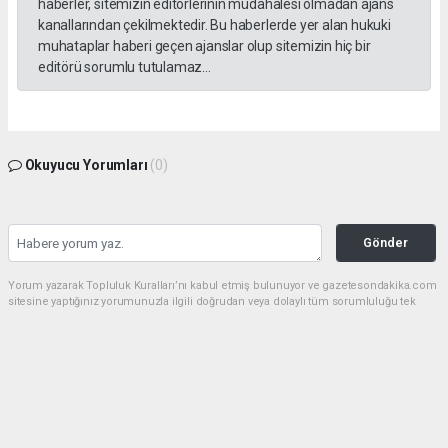
haberler, sitemizin editörlerinin müdahalesi olmadan ajans
kanallarından çekilmektedir. Bu haberlerde yer alan hukuki
muhataplar haberi geçen ajanslar olup sitemizin hiç bir
editörü sorumlu tutulamaz...
Okuyucu Yorumları
(0)
Gönder
Yorum yazarak Topluluk Kuralları’nı kabul etmiş bulunuyor ve gazetesondakika.com
sitesine yaptığınız yorumunuzla ilgili doğrudan veya dolaylı tüm sorumluluğu tek
başınıza üstleniyorsunuz. Yazılan tüm yorumlardan site yönetimi hiçbir şekilde
sorumlu tutulamaz.
Anasayfa
Dünya
Akın Gürlek: Örgüt silahları