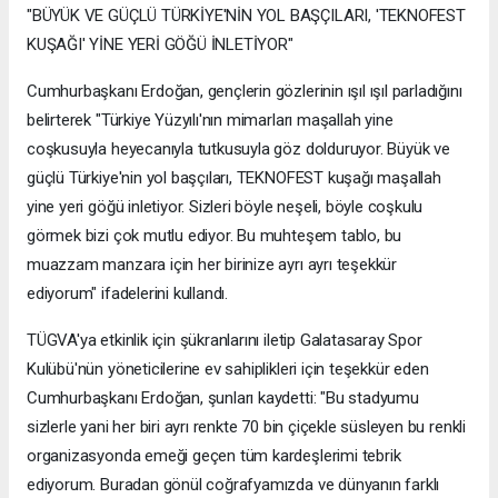
"BÜYÜK VE GÜÇLÜ TÜRKİYE'NİN YOL BAŞÇILARI, 'TEKNOFEST
KUŞAĞI' YİNE YERİ GÖĞÜ İNLETİYOR"
Cumhurbaşkanı Erdoğan, gençlerin gözlerinin ışıl ışıl parladığını
belirterek "Türkiye Yüzyılı'nın mimarları maşallah yine
coşkusuyla heyecanıyla tutkusuyla göz dolduruyor. Büyük ve
güçlü Türkiye'nin yol başçıları, TEKNOFEST kuşağı maşallah
yine yeri göğü inletiyor. Sizleri böyle neşeli, böyle coşkulu
görmek bizi çok mutlu ediyor. Bu muhteşem tablo, bu
muazzam manzara için her birinize ayrı ayrı teşekkür
ediyorum" ifadelerini kullandı.
TÜGVA'ya etkinlik için şükranlarını iletip Galatasaray Spor
Kulübü'nün yöneticilerine ev sahiplikleri için teşekkür eden
Cumhurbaşkanı Erdoğan, şunları kaydetti: "Bu stadyumu
sizlerle yani her biri ayrı renkte 70 bin çiçekle süsleyen bu renkli
organizasyonda emeği geçen tüm kardeşlerimi tebrik
ediyorum. Buradan gönül coğrafyamızda ve dünyanın farklı