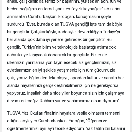
anası, çalışkanlık da temiz bir başarının, yüksek ahlakın, ruh ve
beden sağlığının en temel şartı, en feyizli kaynağıdır" sözlerini
anımsatan Cumhurbaşkanı Erdoğan, konuşmasını şöyle
sürdürdü: "Evet, burada olan TÜGVA gençliği işte tam da böyle
bir gençliktir. Çalışkanlığıyla, iradesiyle, devamlılığıyla Türkiye'yi
her alanda çok daha iyi yerlere getirecek bir gençliktir. Bu
gençlik, Türkiye'nin bilim ve teknolojide başlattığı atılımı çok
daha ileriye taşıyacak donanımlı bir gençliktir. Bizler de
ülkemizin yarınlarına yön tayin edecek siz gençlerimizin, siz
evlatlarımızın en iyi şekilde yetişmeniz için tüm gücümüzle
çalışıyoruz. Eğitimden teknolojiye, spordan kültür ve sanata her
alanda hayallerinizi gerçekleştirebilmeniz için ne gerekiyorsa
yapıyoruz. İnşallah daha nice yıllar boyunca sizin için çalışmaya
devam edeceğiz. Rabbim yar ve yardımcımız olsun diyorum."
TÜGVA Yaz Okulları finalinin hayırlara vesile olmasını temenni
ettiğini söyleyen Cumhurbaşkanı Erdoğan, "Öğrenci ve
öğretmenlerimizi ayrı ayrı tebrik ediyorum. Yaz tatilinizin kalanını