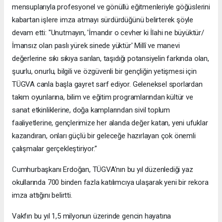
mensuplarıyla profesyonel ve gönüllü eğitmenleriyle göğüslerini
kabartan işlere imza atmayı sürdürdüğünü belirterek şöyle
devam etti: "Unutmayın, 'İmandır o cevher ki İlahi ne büyüktür/
İmansız olan paslı yürek sinede yüktür' Millî ve manevi
değerlerine sıkı sıkıya sarılan, taşıdığı potansiyelin farkında olan,
şuurlu, onurlu, bilgili ve özgüvenli bir gençliğin yetişmesi için
TÜGVA canla başla gayret sarf ediyor. Geleneksel sporlardan
takım oyunlarına, bilim ve eğitim programlarından kültür ve
sanat etkinliklerine, doğa kamplarından sivil toplum
faaliyetlerine, gençlerimize her alanda değer katan, yeni ufuklar
kazandıran, onları güçlü bir geleceğe hazırlayan çok önemli
çalışmalar gerçekleştiriyor.”
Cumhurbaşkanı Erdoğan, TÜGVA'nın bu yıl düzenlediği yaz
okullarında 700 binden fazla katılımcıya ulaşarak yeni bir rekora
imza attığını belirtti.
Vakfın bu yıl 1,5 milyonun üzerinde gencin hayatına