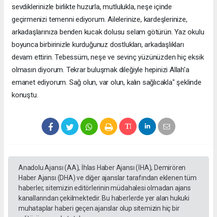
sevdiklerinizle birlikte huzurla, mutlulukla, neşe içinde
geçirmenizi temenni ediyorum. Ailelerinize, kardeşlerinize,
arkadaşlarınıza benden kucak dolusu selam götürün. Yaz okulu
boyunca birbirinizle kurduğunuz dostlukları, arkadaşlıkları
devam ettirin. Tebessüm, neşe ve sevinç yüzünüzden hiç eksik
olmasın diyorum. Tekrar buluşmak dileğiyle hepinizi Allah'a
emanet ediyorum. Sağ olun, var olun, kalın sağlıcakla" şeklinde
konuştu.
Anadolu Ajansı (AA), İhlas Haber Ajansı (İHA), Demirören
Haber Ajansı (DHA) ve diğer ajanslar tarafından eklenen tüm
haberler, sitemizin editörlerinin müdahalesi olmadan ajans
kanallarından çekilmektedir. Bu haberlerde yer alan hukuki
muhataplar haberi geçen ajanslar olup sitemizin hiç bir