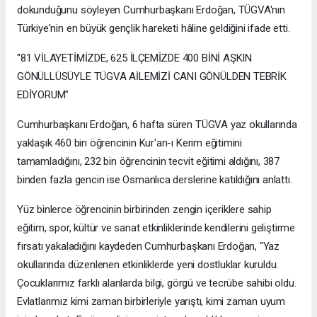
dokunduğunu söyleyen Cumhurbaşkanı Erdoğan, TÜGVA'nın
Türkiye'nin en büyük gençlik hareketi hâline geldiğini ifade etti.
"81 VİLAYETİMİZDE, 625 İLÇEMİZDE 400 BİNİ AŞKIN
GÖNÜLLÜSÜYLE TÜGVA AİLEMİZİ CANI GÖNÜLDEN TEBRİK
EDİYORUM"
Cumhurbaşkanı Erdoğan, 6 hafta süren TÜGVA yaz okullarında
yaklaşık 460 bin öğrencinin Kur'an-ı Kerim eğitimini
tamamladığını, 232 bin öğrencinin tecvit eğitimi aldığını, 387
binden fazla gencin ise Osmanlıca derslerine katıldığını anlattı.
Yüz binlerce öğrencinin birbirinden zengin içeriklere sahip
eğitim, spor, kültür ve sanat etkinliklerinde kendilerini geliştirme
fırsatı yakaladığını kaydeden Cumhurbaşkanı Erdoğan, "Yaz
okullarında düzenlenen etkinliklerde yeni dostluklar kuruldu.
Çocuklarımız farklı alanlarda bilgi, görgü ve tecrübe sahibi oldu.
Evlatlarımız kimi zaman birbirleriyle yarıştı, kimi zaman uyum