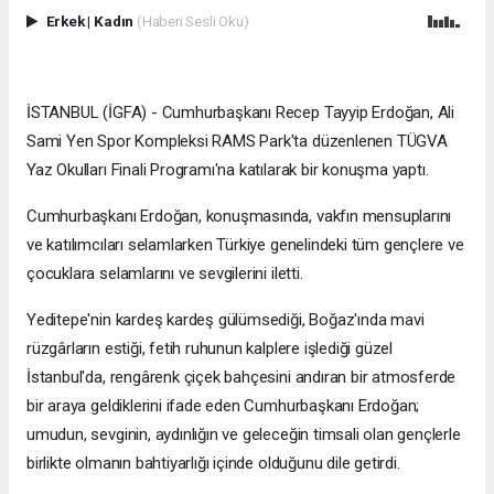
Erkek
|
Kadın
(Haberi Sesli Oku)
İSTANBUL (İGFA) - Cumhurbaşkanı Recep Tayyip Erdoğan, Ali
Sami Yen Spor Kompleksi RAMS Park'ta düzenlenen TÜGVA
Yaz Okulları Finali Programı'na katılarak bir konuşma yaptı.
Cumhurbaşkanı Erdoğan, konuşmasında, vakfın mensuplarını
ve katılımcıları selamlarken Türkiye genelindeki tüm gençlere ve
çocuklara selamlarını ve sevgilerini iletti.
Yeditepe'nin kardeş kardeş gülümsediği, Boğaz'ında mavi
rüzgârların estiği, fetih ruhunun kalplere işlediği güzel
İstanbul'da, rengârenk çiçek bahçesini andıran bir atmosferde
bir araya geldiklerini ifade eden Cumhurbaşkanı Erdoğan;
umudun, sevginin, aydınlığın ve geleceğin timsali olan gençlerle
birlikte olmanın bahtiyarlığı içinde olduğunu dile getirdi.