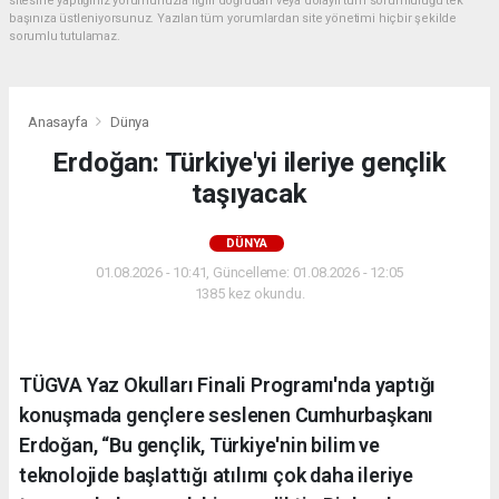
sitesine yaptığınız yorumunuzla ilgili doğrudan veya dolaylı tüm sorumluluğu tek
başınıza üstleniyorsunuz. Yazılan tüm yorumlardan site yönetimi hiçbir şekilde
sorumlu tutulamaz.
Anasayfa
Dünya
Erdoğan: Türkiye'yi ileriye gençlik
taşıyacak
DÜNYA
01.08.2026 - 10:41, Güncelleme: 01.08.2026 - 12:05
1385 kez okundu.
TÜGVA Yaz Okulları Finali Programı'nda yaptığı
konuşmada gençlere seslenen Cumhurbaşkanı
Erdoğan, “Bu gençlik, Türkiye'nin bilim ve
teknolojide başlattığı atılımı çok daha ileriye