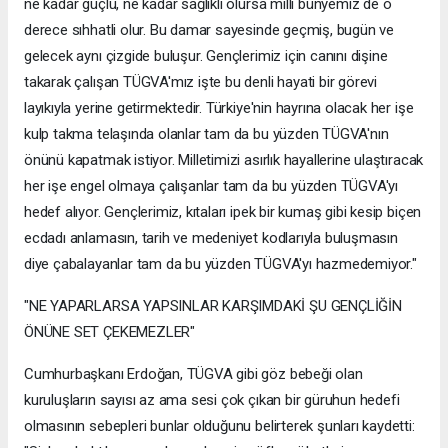
ne kadar güçlü, ne kadar sağlıklı olursa millî bünyemiz de o
derece sıhhatli olur. Bu damar sayesinde geçmiş, bugün ve
gelecek aynı çizgide buluşur. Gençlerimiz için canını dişine
takarak çalışan TÜGVA'mız işte bu denli hayati bir görevi
layıkıyla yerine getirmektedir. Türkiye'nin hayrına olacak her işe
kulp takma telaşında olanlar tam da bu yüzden TÜGVA'nın
önünü kapatmak istiyor. Milletimizi asırlık hayallerine ulaştıracak
her işe engel olmaya çalışanlar tam da bu yüzden TÜGVA'yı
hedef alıyor. Gençlerimiz, kıtaları ipek bir kumaş gibi kesip biçen
ecdadı anlamasın, tarih ve medeniyet kodlarıyla buluşmasın
diye çabalayanlar tam da bu yüzden TÜGVA'yı hazmedemiyor."
"NE YAPARLARSA YAPSINLAR KARŞIMDAKİ ŞU GENÇLİĞİN
ÖNÜNE SET ÇEKEMEZLER"
Cumhurbaşkanı Erdoğan, TÜGVA gibi göz bebeği olan
kuruluşların sayısı az ama sesi çok çıkan bir güruhun hedefi
olmasının sebepleri bunlar olduğunu belirterek şunları kaydetti: