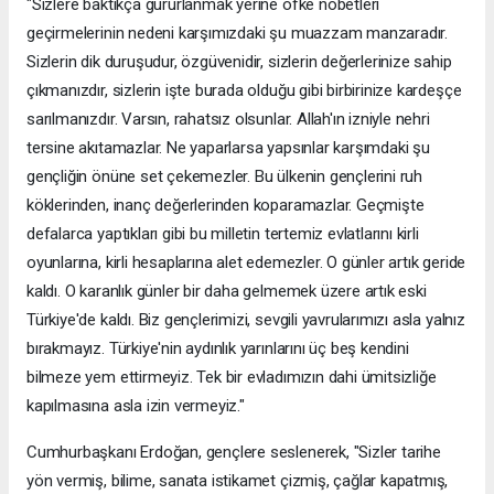
"Sizlere baktıkça gururlanmak yerine öfke nöbetleri
geçirmelerinin nedeni karşımızdaki şu muazzam manzaradır.
Sizlerin dik duruşudur, özgüvenidir, sizlerin değerlerinize sahip
çıkmanızdır, sizlerin işte burada olduğu gibi birbirinize kardeşçe
sarılmanızdır. Varsın, rahatsız olsunlar. Allah'ın izniyle nehri
tersine akıtamazlar. Ne yaparlarsa yapsınlar karşımdaki şu
gençliğin önüne set çekemezler. Bu ülkenin gençlerini ruh
köklerinden, inanç değerlerinden koparamazlar. Geçmişte
defalarca yaptıkları gibi bu milletin tertemiz evlatlarını kirli
oyunlarına, kirli hesaplarına alet edemezler. O günler artık geride
kaldı. O karanlık günler bir daha gelmemek üzere artık eski
Türkiye'de kaldı. Biz gençlerimizi, sevgili yavrularımızı asla yalnız
bırakmayız. Türkiye'nin aydınlık yarınlarını üç beş kendini
bilmeze yem ettirmeyiz. Tek bir evladımızın dahi ümitsizliğe
kapılmasına asla izin vermeyiz."
Cumhurbaşkanı Erdoğan, gençlere seslenerek, "Sizler tarihe
yön vermiş, bilime, sanata istikamet çizmiş, çağlar kapatmış,