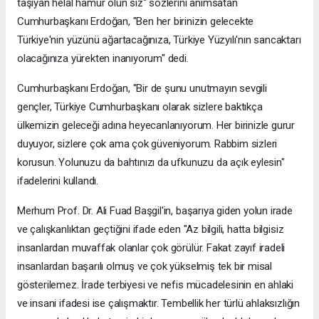
taşıyan helal hamur olun siz" sözlerini anımsatan
Cumhurbaşkanı Erdoğan, "Ben her birinizin gelecekte
Türkiye'nin yüzünü ağartacağınıza, Türkiye Yüzyılı'nın sancaktarı
olacağınıza yürekten inanıyorum" dedi.
Cumhurbaşkanı Erdoğan, "Bir de şunu unutmayın sevgili
gençler, Türkiye Cumhurbaşkanı olarak sizlere baktıkça
ülkemizin geleceği adına heyecanlanıyorum. Her birinizle gurur
duyuyor, sizlere çok ama çok güveniyorum. Rabbim sizleri
korusun. Yolunuzu da bahtınızı da ufkunuzu da açık eylesin"
ifadelerini kullandı.
Merhum Prof. Dr. Ali Fuad Başgil'in, başarıya giden yolun irade
ve çalışkanlıktan geçtiğini ifade eden "Az bilgili, hatta bilgisiz
insanlardan muvaffak olanlar çok görülür. Fakat zayıf iradeli
insanlardan başarılı olmuş ve çok yükselmiş tek bir misal
gösterilemez. İrade terbiyesi ve nefis mücadelesinin en ahlaki
ve insani ifadesi ise çalışmaktır. Tembellik her türlü ahlaksızlığın