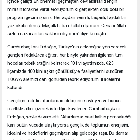
içinde çalıştı. En önemlisi geçmişten devraldıkları zengin
mirasın idrakine vardı. Görüyorum ki gerçekten dolu dolu bir
program geçirmişsiniz. Her açıdan verimli, başarılı, faydalı bir
yaz okulu olmuş. Maşallah, barekallah diyorum. Cenabı Allah
sizleri nazarlardan saklasın diyorum" diye konuştu.
Cumhurbaşkanı Erdoğan, Türkiye'nin geleceğine yön verecek
gençleri fedakârca eğiten, her biriyle yakından ilgilenen tüm
hocaları tebrik ettiğini belirterek, "81 vilayetimizde, 625
ilçemizde 400 bini aşkın gönüllüsüyle faaliyetlerini sürdüren
TÜGVA ailemizi canı gönülden tebrik ediyorum" ifadelerini
kullandı.
Gençliğin milletin atardamarı olduğunu söyleyen ve bunun
özellikle altını çizmek istediğini kaydeden Cumhurbaşkanı
Erdoğan, şöyle devam etti: "Atardamar nasıl kalbin pompaladığı
kanı bütün vücuda ulaştırıyorsa gençlik de toplumun enerjisini,
idealini ve hedeflerini geçmişten alıp geleceğe taşır. Bu damar