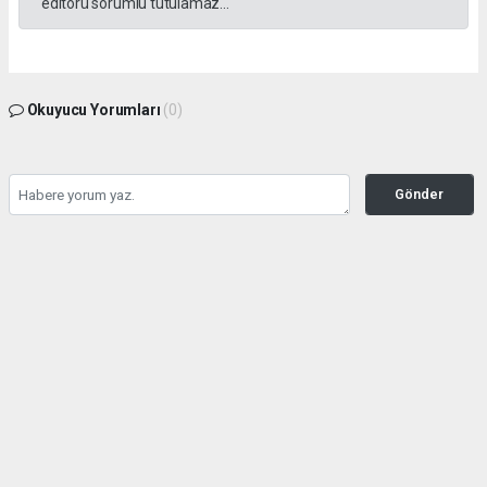
editörü sorumlu tutulamaz...
Okuyucu Yorumları
(0)
Gönder
Yorum yazarak Topluluk Kuralları’nı kabul etmiş bulunuyor ve gazetesondakika.com
sitesine yaptığınız yorumunuzla ilgili doğrudan veya dolaylı tüm sorumluluğu tek
başınıza üstleniyorsunuz. Yazılan tüm yorumlardan site yönetimi hiçbir şekilde
sorumlu tutulamaz.
haber paketi
haber scripti
haber yazılımı
Tüm hakları saklı tutulmaktadır.Copyright 2026©
Haber Yazılımı:
Web Aksiyon ®