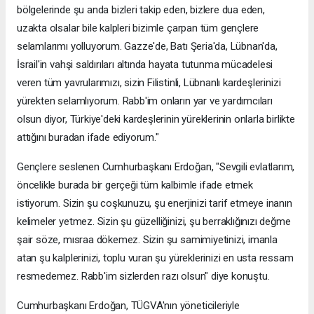
bölgelerinde şu anda bizleri takip eden, bizlere dua eden,
uzakta olsalar bile kalpleri bizimle çarpan tüm gençlere
selamlarımı yolluyorum. Gazze'de, Batı Şeria'da, Lübnan'da,
İsrail'in vahşi saldırıları altında hayata tutunma mücadelesi
veren tüm yavrularımızı, sizin Filistinli, Lübnanlı kardeşlerinizi
yürekten selamlıyorum. Rabb'im onların yar ve yardımcıları
olsun diyor, Türkiye'deki kardeşlerinin yüreklerinin onlarla birlikte
attığını buradan ifade ediyorum."
Gençlere seslenen Cumhurbaşkanı Erdoğan, "Sevgili evlatlarım,
öncelikle burada bir gerçeği tüm kalbimle ifade etmek
istiyorum. Sizin şu coşkunuzu, şu enerjinizi tarif etmeye inanın
kelimeler yetmez. Sizin şu güzelliğinizi, şu berraklığınızı değme
şair söze, mısraa dökemez. Sizin şu samimiyetinizi, imanla
atan şu kalplerinizi, toplu vuran şu yüreklerinizi en usta ressam
resmedemez. Rabb'im sizlerden razı olsun" diye konuştu.
Cumhurbaşkanı Erdoğan, TÜGVA'nın yöneticileriyle