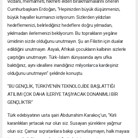
vicdanı, merhameti, hikmeti elden bırakmamalarını öneren
Cumhurbaşkanı Erdoğan, "Hepinizden büyük düşünmenizi,
büyük hayaller kurmanızı istiyorum. Sizlerden yıldızları
hedeflemenizi, belirlediğiniz hedeflere doğru yılmadan,
yıkılmadan ilerlemenizi bekliyorum. Bu toprakların yegâne
ümidinin sizde olduğunu unutmayın. Şu an Filistin için dualar
edildiğini unutmayın. Asyalı, Afrikalı çocukların kalbinin sizlerle
çarptığını unutmayın. Türk-İslam dünyasında aynı ufka
baktığınız, aynı ideallere inandığınız milyonlarca kardeşiniz
olduğunu unutmayın" şeklinde konuştu.
"BU GENÇLİK, TÜRKİYE’NİN TEKNOLOJİDE BAŞLATTIĞI
ATILIMI ÇOK DAHA İLERİYE TAŞIYACAK DONANIMLI BİR
GENÇLİKTİR"
Türk edebiyatının usta şairi Abdurrahim Karakoç'un, "Kirli
karanlıkları yırtacak nur olun siz. Susayan yüreklere yağmur
olun siz. Çamur sıçratanlara bakıp çamurlaşmayın, halk mayası