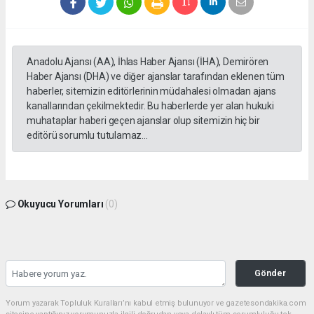
Anadolu Ajansı (AA), İhlas Haber Ajansı (İHA), Demirören
Haber Ajansı (DHA) ve diğer ajanslar tarafından eklenen tüm
haberler, sitemizin editörlerinin müdahalesi olmadan ajans
kanallarından çekilmektedir. Bu haberlerde yer alan hukuki
muhataplar haberi geçen ajanslar olup sitemizin hiç bir
editörü sorumlu tutulamaz...
Okuyucu Yorumları
(0)
Gönder
Yorum yazarak Topluluk Kuralları’nı kabul etmiş bulunuyor ve gazetesondakika.com