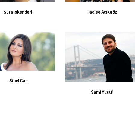
Hadise Açıkgöz
Şura İskenderli
Sibel Can
Sami Yusuf