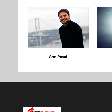
Sami Yusuf
Pro-0.028