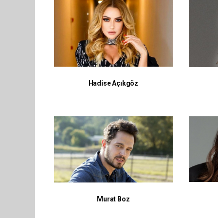
Hadise Açıkgöz
Murat Boz