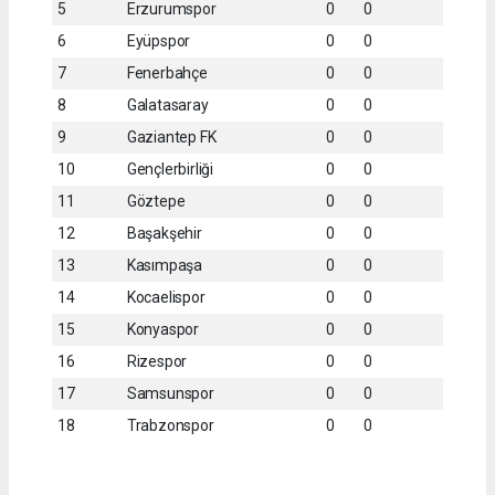
5
Erzurumspor
0
0
6
Eyüpspor
0
0
7
Fenerbahçe
0
0
8
Galatasaray
0
0
9
Gaziantep FK
0
0
10
Gençlerbirliği
0
0
11
Göztepe
0
0
12
Başakşehir
0
0
13
Kasımpaşa
0
0
14
Kocaelispor
0
0
15
Konyaspor
0
0
16
Rizespor
0
0
17
Samsunspor
0
0
18
Trabzonspor
0
0