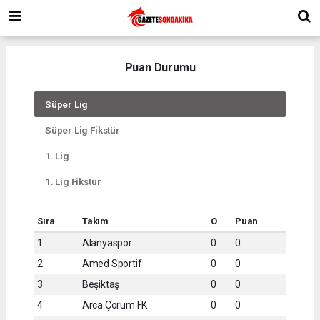
Puan Durumu
Süper Lig
Süper Lig Fikstür
1. Lig
1. Lig Fikstür
Sıra
Takım
O
Puan
1
Alanyaspor
0
0
2
Amed Sportif
0
0
3
Beşiktaş
0
0
4
Arca Çorum FK
0
0