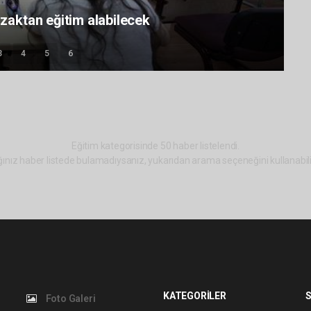
 uzaktan eğitim alabilecek
3
4
5
6
Eğitim kategorisinde 50 haber listelendi.
ınız haber listede bulamadıysanız, yukarıdan arama seçeneğini kullanabili
KATEGORİLER
S
Foto Galeri