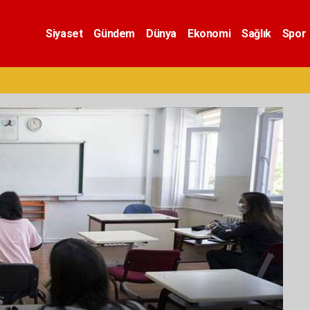
Siyaset
Gündem
Dünya
Ekonomi
Sağlık
Spor
Ü