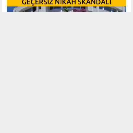
ADALAR BELEDİYESİ SAHTE NİKAHLARI GİZLİYOR MU?