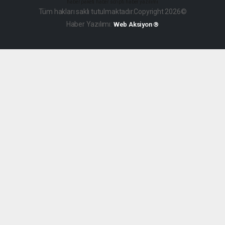
haber paketi
haber scripti
haber yazılımı
Tüm hakları saklı tutulmaktadır.Copyright 2026©
Haber Yazılımı:
Web Aksiyon ®