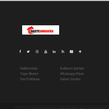
Pro-0.024
Hakkımızda
Kullanım Şartları
Yayın İlkeleri
Whatsapp İhbar
Veri Politikası
Haber Gönder