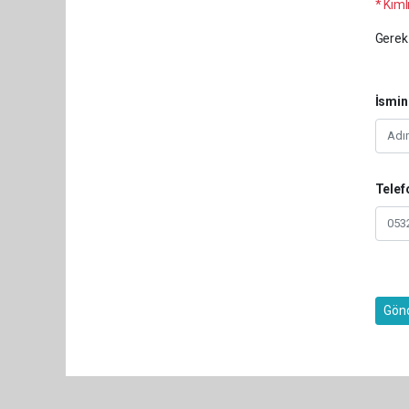
* Kimli
Gerek 
İsmin
Telef
Gön