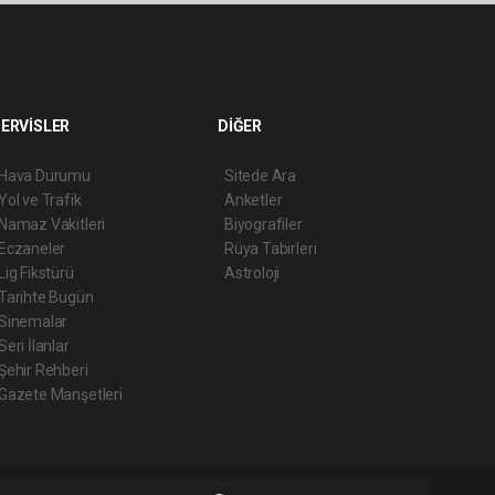
ERVİSLER
DİĞER
Hava Durumu
Sitede Ara
Yol ve Trafik
Anketler
Namaz Vakitleri
Biyografiler
Eczaneler
Rüya Tabirleri
Lig Fikstürü
Astroloji
Tarihte Bugün
Sinemalar
Seri İlanlar
Şehir Rehberi
Gazete Manşetleri