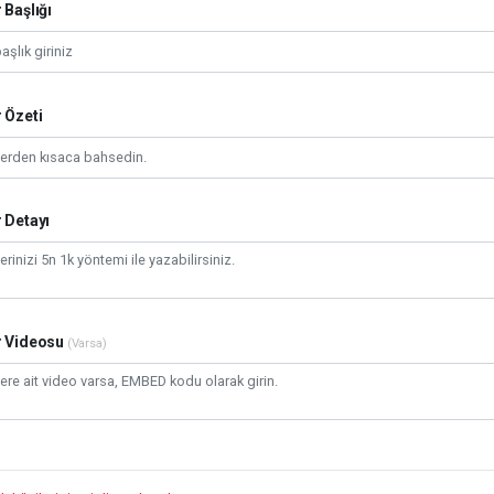
 Başlığı
 Özeti
 Detayı
r Videosu
(Varsa)