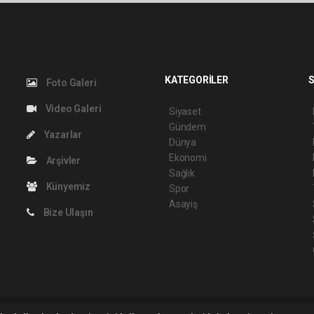
KATEGORİLER
S
Foto Galeri
Video Galeri
Siyaset
Gündem
Yazarlar
Dünya
Ekonomi
Arşivler
Sağlık
Künyemiz
Spor
Asayiş
Bize Ulaşın