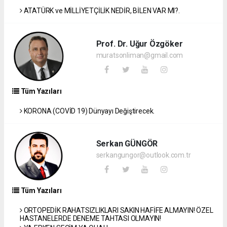
ATATÜRK ve MİLLİYETÇİLİK NEDİR, BİLEN VAR MI?.
Prof. Dr. Uğur Özgöker
muratsonliman@gmail.com
Tüm Yazıları
KORONA (COVİD 19) Dünyayı Değiştirecek.
Serkan GÜNGÖR
serkangungor@outlook.com.tr
Tüm Yazıları
ORTOPEDİK RAHATSIZLIKLARI SAKIN HAFİFE ALMAYIN! ÖZEL
HASTANELERDE DENEME TAHTASI OLMAYIN!