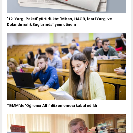
‘12. Yargı Paketi’ yürürlükte: ‘Miras, HAGB, İdari Yargı ve
Dolandırıcılık Suçlarında’ yeni dönem
TBMM'de ‘Öğrenci Affı’ düzenlemesi kabul edildi