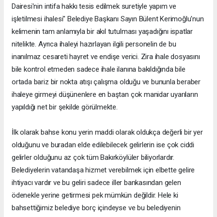
Dairesi'nin intifa hakkı tesis edilmek suretiyle yapım ve
işletilmesi ihalesi" Belediye Başkanı Sayın Bülent Kerimoğlu'nun
kelimenin tam anlamıyla bir akıl tutulması yaşadığını ispatlar
nitelikte. Ayrıca ihaleyi hazırlayan ilgili personelin de bu
inanılmaz cesareti hayret ve endişe verici. Zira ihale dosyasını
bile kontrol etmeden sadece ihale ilanına bakıldığında bile
ortada bariz bir nokta atışı çalışma olduğu ve bununla beraber
ihaleye girmeyi düşünenlere en baştan çok manidar uyarıların
yapıldığı net bir şekilde görülmekte.
İlk olarak bahse konu yerin maddi olarak oldukça değerli bir yer
olduğunu ve buradan elde edilebilecek gelirlerin ise çok ciddi
gelirler olduğunu az çok tüm Bakırköylüler biliyorlardır.
Belediyelerin vatandaşa hizmet verebilmek için elbette gelire
ihtiyacı vardır ve bu geliri sadece iller bankasından gelen
ödenekle yerine getirmesi pek mümkün değildir. Hele ki
bahsettiğimiz belediye borç içindeyse ve bu belediyenin