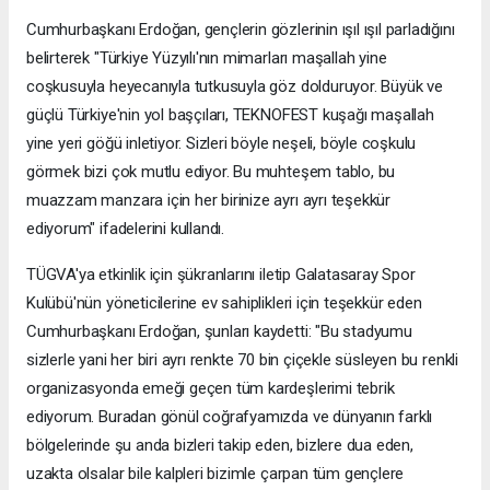
Cumhurbaşkanı Erdoğan, gençlerin gözlerinin ışıl ışıl parladığını
belirterek "Türkiye Yüzyılı'nın mimarları maşallah yine
coşkusuyla heyecanıyla tutkusuyla göz dolduruyor. Büyük ve
güçlü Türkiye'nin yol başçıları, TEKNOFEST kuşağı maşallah
yine yeri göğü inletiyor. Sizleri böyle neşeli, böyle coşkulu
görmek bizi çok mutlu ediyor. Bu muhteşem tablo, bu
muazzam manzara için her birinize ayrı ayrı teşekkür
ediyorum" ifadelerini kullandı.
TÜGVA'ya etkinlik için şükranlarını iletip Galatasaray Spor
Kulübü'nün yöneticilerine ev sahiplikleri için teşekkür eden
Cumhurbaşkanı Erdoğan, şunları kaydetti: "Bu stadyumu
sizlerle yani her biri ayrı renkte 70 bin çiçekle süsleyen bu renkli
organizasyonda emeği geçen tüm kardeşlerimi tebrik
ediyorum. Buradan gönül coğrafyamızda ve dünyanın farklı
bölgelerinde şu anda bizleri takip eden, bizlere dua eden,
uzakta olsalar bile kalpleri bizimle çarpan tüm gençlere