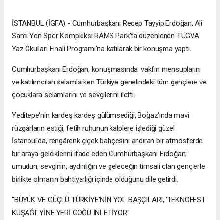
İSTANBUL (İGFA) - Cumhurbaşkanı Recep Tayyip Erdoğan, Ali
Sami Yen Spor Kompleksi RAMS Park'ta düzenlenen TÜGVA
Yaz Okulları Finali Programı'na katılarak bir konuşma yaptı.
Cumhurbaşkanı Erdoğan, konuşmasında, vakfın mensuplarını
ve katılımcıları selamlarken Türkiye genelindeki tüm gençlere ve
çocuklara selamlarını ve sevgilerini iletti.
Yeditepe'nin kardeş kardeş gülümsediği, Boğaz'ında mavi
rüzgârların estiği, fetih ruhunun kalplere işlediği güzel
İstanbul'da, rengârenk çiçek bahçesini andıran bir atmosferde
bir araya geldiklerini ifade eden Cumhurbaşkanı Erdoğan;
umudun, sevginin, aydınlığın ve geleceğin timsali olan gençlerle
birlikte olmanın bahtiyarlığı içinde olduğunu dile getirdi.
"BÜYÜK VE GÜÇLÜ TÜRKİYE'NİN YOL BAŞÇILARI, 'TEKNOFEST
KUŞAĞI' YİNE YERİ GÖĞÜ İNLETİYOR"