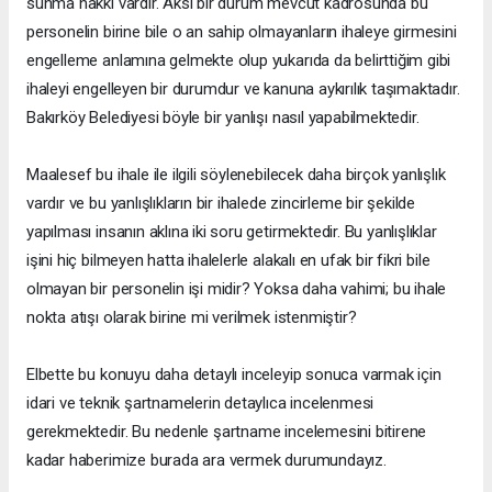
sunma hakkı vardır. Aksi bir durum mevcut kadrosunda bu
personelin birine bile o an sahip olmayanların ihaleye girmesini
engelleme anlamına gelmekte olup yukarıda da belirttiğim gibi
ihaleyi engelleyen bir durumdur ve kanuna aykırılık taşımaktadır.
Bakırköy Belediyesi böyle bir yanlışı nasıl yapabilmektedir.
Maalesef bu ihale ile ilgili söylenebilecek daha birçok yanlışlık
vardır ve bu yanlışlıkların bir ihalede zincirleme bir şekilde
yapılması insanın aklına iki soru getirmektedir. Bu yanlışlıklar
işini hiç bilmeyen hatta ihalelerle alakalı en ufak bir fikri bile
olmayan bir personelin işi midir? Yoksa daha vahimi; bu ihale
nokta atışı olarak birine mi verilmek istenmiştir?
Elbette bu konuyu daha detaylı inceleyip sonuca varmak için
idari ve teknik şartnamelerin detaylıca incelenmesi
gerekmektedir. Bu nedenle şartname incelemesini bitirene
kadar haberimize burada ara vermek durumundayız.