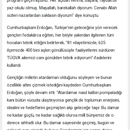
program geçirmişsiniz. Her açıdan verimli, başarılı, faydalı bir
yaz okulu olmuş. Maşallah, barekallah diyorum. Cenabı Allah
sizleri nazarlardan saklasın diyorum" diye konuştu.
Cumhurbaşkanı Erdoğan, Türkiye'nin geleceğine yön verecek
gençleri fedakârca eğiten, her biriyle yakından ilgilenen tüm
hocaları tebrik ettiğini belirterek, "81 vilayetimizde, 625
ilçemizde 400 bini aşkın gönüllüsüyle faaliyetlerini sürdüren
TÜGVA ailemizi canı gönülden tebrik ediyorum" ifadelerini
kullandı.
Gençliğin milletin atardamarı olduğunu söyleyen ve bunun
özellikle altını çizmek istediğini kaydeden Cumhurbaşkanı
Erdoğan, şöyle devam etti: "Atardamar nasıl kalbin pompaladığı
kanı bütün vücuda ulaştırıyorsa gençlik de toplumun enerjisini,
idealini ve hedeflerini geçmişten alıp geleceğe taşır. Bu damar
ne kadar güçlü, ne kadar sağlıklı olursa millî bünyemiz de o
derece sıhhatli olur. Bu damar sayesinde geçmiş, bugün ve