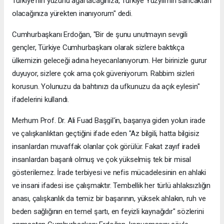
Türkiye'nin yüzünü ağartacağınıza, Türkiye Yüzyılı'nın sancaktarı
olacağınıza yürekten inanıyorum" dedi.
Cumhurbaşkanı Erdoğan, "Bir de şunu unutmayın sevgili
gençler, Türkiye Cumhurbaşkanı olarak sizlere baktıkça
ülkemizin geleceği adına heyecanlanıyorum. Her birinizle gurur
duyuyor, sizlere çok ama çok güveniyorum. Rabbim sizleri
korusun. Yolunuzu da bahtınızı da ufkunuzu da açık eylesin"
ifadelerini kullandı.
Merhum Prof. Dr. Ali Fuad Başgil'in, başarıya giden yolun irade
ve çalışkanlıktan geçtiğini ifade eden "Az bilgili, hatta bilgisiz
insanlardan muvaffak olanlar çok görülür. Fakat zayıf iradeli
insanlardan başarılı olmuş ve çok yükselmiş tek bir misal
gösterilemez. İrade terbiyesi ve nefis mücadelesinin en ahlaki
ve insani ifadesi ise çalışmaktır. Tembellik her türlü ahlaksızlığın
anası, çalışkanlık da temiz bir başarının, yüksek ahlakın, ruh ve
beden sağlığının en temel şartı, en feyizli kaynağıdır" sözlerini