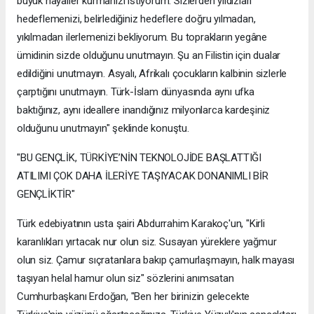
büyük hayaller kurmanızı istiyorum. Sizlerden yıldızları
hedeflemenizi, belirlediğiniz hedeflere doğru yılmadan,
yıkılmadan ilerlemenizi bekliyorum. Bu toprakların yegâne
ümidinin sizde olduğunu unutmayın. Şu an Filistin için dualar
edildiğini unutmayın. Asyalı, Afrikalı çocukların kalbinin sizlerle
çarptığını unutmayın. Türk-İslam dünyasında aynı ufka
baktığınız, aynı ideallere inandığınız milyonlarca kardeşiniz
olduğunu unutmayın" şeklinde konuştu.
"BU GENÇLİK, TÜRKİYE’NİN TEKNOLOJİDE BAŞLATTIĞI
ATILIMI ÇOK DAHA İLERİYE TAŞIYACAK DONANIMLI BİR
GENÇLİKTİR"
Türk edebiyatının usta şairi Abdurrahim Karakoç'un, "Kirli
karanlıkları yırtacak nur olun siz. Susayan yüreklere yağmur
olun siz. Çamur sıçratanlara bakıp çamurlaşmayın, halk mayası
taşıyan helal hamur olun siz" sözlerini anımsatan
Cumhurbaşkanı Erdoğan, "Ben her birinizin gelecekte