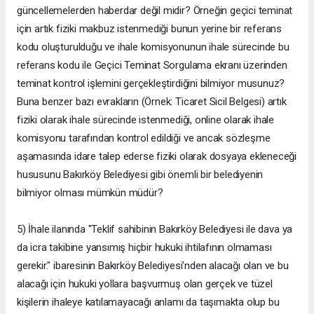
güncellemelerden haberdar değil midir? Örneğin geçici teminat
için artık fiziki makbuz istenmediği bunun yerine bir referans
kodu oluşturulduğu ve ihale komisyonunun ihale sürecinde bu
referans kodu ile Geçici Teminat Sorgulama ekranı üzerinden
teminat kontrol işlemini gerçekleştirdiğini bilmiyor musunuz?
Buna benzer bazı evrakların (Örnek: Ticaret Sicil Belgesi) artık
fiziki olarak ihale sürecinde istenmediği, online olarak ihale
komisyonu tarafından kontrol edildiği ve ancak sözleşme
aşamasında idare talep ederse fiziki olarak dosyaya ekleneceği
hususunu Bakırköy Belediyesi gibi önemli bir belediyenin
bilmiyor olması mümkün müdür?
5) İhale ilanında "Teklif sahibinin Bakırköy Belediyesi ile dava ya
da icra takibine yansımış hiçbir hukuki ihtilafının olmaması
gerekir." ibaresinin Bakırköy Belediyesi'nden alacağı olan ve bu
alacağı için hukuki yollara başvurmuş olan gerçek ve tüzel
kişilerin ihaleye katılamayacağı anlamı da taşımakta olup bu