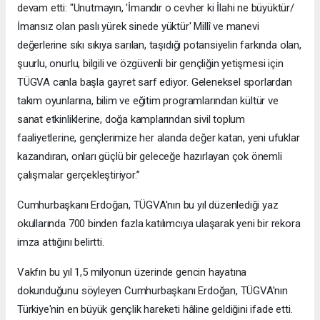
devam etti: "Unutmayın, 'İmandır o cevher ki İlahi ne büyüktür/
İmansız olan paslı yürek sinede yüktür' Millî ve manevi
değerlerine sıkı sıkıya sarılan, taşıdığı potansiyelin farkında olan,
şuurlu, onurlu, bilgili ve özgüvenli bir gençliğin yetişmesi için
TÜGVA canla başla gayret sarf ediyor. Geleneksel sporlardan
takım oyunlarına, bilim ve eğitim programlarından kültür ve
sanat etkinliklerine, doğa kamplarından sivil toplum
faaliyetlerine, gençlerimize her alanda değer katan, yeni ufuklar
kazandıran, onları güçlü bir geleceğe hazırlayan çok önemli
çalışmalar gerçekleştiriyor.”
Cumhurbaşkanı Erdoğan, TÜGVA'nın bu yıl düzenlediği yaz
okullarında 700 binden fazla katılımcıya ulaşarak yeni bir rekora
imza attığını belirtti.
Vakfın bu yıl 1,5 milyonun üzerinde gencin hayatına
dokunduğunu söyleyen Cumhurbaşkanı Erdoğan, TÜGVA'nın
Türkiye'nin en büyük gençlik hareketi hâline geldiğini ifade etti.