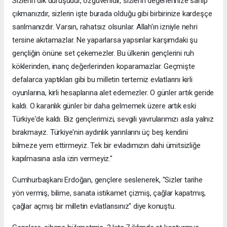
Sizlerin dik duruşudur, özgüvenidir, sizlerin değerlerinize sahip
çıkmanızdır, sizlerin işte burada olduğu gibi birbirinize kardeşçe
sarılmanızdır. Varsın, rahatsız olsunlar. Allah'ın izniyle nehri
tersine akıtamazlar. Ne yaparlarsa yapsınlar karşımdaki şu
gençliğin önüne set çekemezler. Bu ülkenin gençlerini ruh
köklerinden, inanç değerlerinden koparamazlar. Geçmişte
defalarca yaptıkları gibi bu milletin tertemiz evlatlarını kirli
oyunlarına, kirli hesaplarına alet edemezler. O günler artık geride
kaldı. O karanlık günler bir daha gelmemek üzere artık eski
Türkiye'de kaldı. Biz gençlerimizi, sevgili yavrularımızı asla yalnız
bırakmayız. Türkiye'nin aydınlık yarınlarını üç beş kendini
bilmeze yem ettirmeyiz. Tek bir evladımızın dahi ümitsizliğe
kapılmasına asla izin vermeyiz."
Cumhurbaşkanı Erdoğan, gençlere seslenerek, "Sizler tarihe
yön vermiş, bilime, sanata istikamet çizmiş, çağlar kapatmış,
çağlar açmış bir milletin evlatlarısınız" diye konuştu.