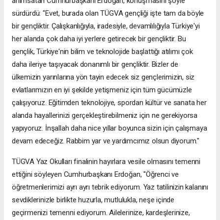
anımsatan Cumhurbaşkanı Erdoğan, konuşmasını şöyle
sürdürdü: "Evet, burada olan TÜGVA gençliği işte tam da böyle
bir gençliktir. Çalışkanlığıyla, iradesiyle, devamlılığıyla Türkiye'yi
her alanda çok daha iyi yerlere getirecek bir gençliktir. Bu
gençlik, Türkiye'nin bilim ve teknolojide başlattığı atılımı çok
daha ileriye taşıyacak donanımlı bir gençliktir. Bizler de
ülkemizin yarınlarına yön tayin edecek siz gençlerimizin, siz
evlatlarımızın en iyi şekilde yetişmeniz için tüm gücümüzle
çalışıyoruz. Eğitimden teknolojiye, spordan kültür ve sanata her
alanda hayallerinizi gerçekleştirebilmeniz için ne gerekiyorsa
yapıyoruz. İnşallah daha nice yıllar boyunca sizin için çalışmaya
devam edeceğiz. Rabbim yar ve yardımcımız olsun diyorum."
TÜGVA Yaz Okulları finalinin hayırlara vesile olmasını temenni
ettiğini söyleyen Cumhurbaşkanı Erdoğan, "Öğrenci ve
öğretmenlerimizi ayrı ayrı tebrik ediyorum. Yaz tatilinizin kalanını
sevdiklerinizle birlikte huzurla, mutlulukla, neşe içinde
geçirmenizi temenni ediyorum. Ailelerinize, kardeşlerinize,