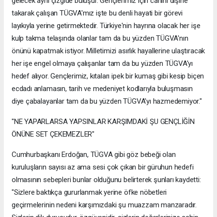
gelecek aynı çizgide buluşur. Gençlerimiz için canını dişine
takarak çalışan TÜGVA'mız işte bu denli hayati bir görevi
layıkıyla yerine getirmektedir. Türkiye'nin hayrına olacak her işe
kulp takma telaşında olanlar tam da bu yüzden TÜGVA'nın
önünü kapatmak istiyor. Milletimizi asırlık hayallerine ulaştıracak
her işe engel olmaya çalışanlar tam da bu yüzden TÜGVA'yı
hedef alıyor. Gençlerimiz, kıtaları ipek bir kumaş gibi kesip biçen
ecdadı anlamasın, tarih ve medeniyet kodlarıyla buluşmasın
diye çabalayanlar tam da bu yüzden TÜGVA'yı hazmedemiyor."
"NE YAPARLARSA YAPSINLAR KARŞIMDAKİ ŞU GENÇLİĞİN
ÖNÜNE SET ÇEKEMEZLER"
Cumhurbaşkanı Erdoğan, TÜGVA gibi göz bebeği olan
kuruluşların sayısı az ama sesi çok çıkan bir güruhun hedefi
olmasının sebepleri bunlar olduğunu belirterek şunları kaydetti:
"Sizlere baktıkça gururlanmak yerine öfke nöbetleri
geçirmelerinin nedeni karşımızdaki şu muazzam manzaradır.