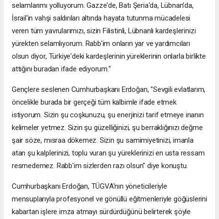
selamlarımı yolluyorum. Gazze'de, Batı Şeria'da, Lübnan'da,
İsrail'in vahşi saldırıları altında hayata tutunma mücadelesi
veren tüm yavrularımızı, sizin Filistinli, Lübnanlı kardeşlerinizi
yürekten selamlıyorum. Rabb'im onların yar ve yardımcıları
olsun diyor, Türkiye'deki kardeşlerinin yüreklerinin onlarla birlikte
attığını buradan ifade ediyorum."
Gençlere seslenen Cumhurbaşkanı Erdoğan, "Sevgili evlatlarım,
öncelikle burada bir gerçeği tüm kalbimle ifade etmek
istiyorum. Sizin şu coşkunuzu, şu enerjinizi tarif etmeye inanın
kelimeler yetmez. Sizin şu güzelliğinizi, şu berraklığınızı değme
şair söze, mısraa dökemez. Sizin şu samimiyetinizi, imanla
atan şu kalplerinizi, toplu vuran şu yüreklerinizi en usta ressam
resmedemez. Rabb'im sizlerden razı olsun" diye konuştu.
Cumhurbaşkanı Erdoğan, TÜGVA'nın yöneticileriyle
mensuplarıyla profesyonel ve gönüllü eğitmenleriyle göğüslerini
kabartan işlere imza atmayı sürdürdüğünü belirterek şöyle