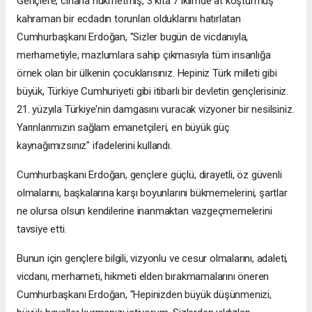
Gençlere, cihana hükmetmiş, 3 kıta 7 iklimde at koşturmuş
kahraman bir ecdadın torunları olduklarını hatırlatan
Cumhurbaşkanı Erdoğan, "Sizler bugün de vicdanıyla,
merhametiyle, mazlumlara sahip çıkmasıyla tüm insanlığa
örnek olan bir ülkenin çocuklarısınız. Hepiniz Türk milleti gibi
büyük, Türkiye Cumhuriyeti gibi itibarlı bir devletin gençlerisiniz.
21. yüzyıla Türkiye'nin damgasını vuracak vizyoner bir nesilsiniz.
Yarınlarımızın sağlam emanetçileri, en büyük güç
kaynağımızsınız" ifadelerini kullandı.
Cumhurbaşkanı Erdoğan, gençlere güçlü, dirayetli, öz güvenli
olmalarını, başkalarına karşı boyunlarını bükmemelerini, şartlar
ne olursa olsun kendilerine inanmaktan vazgeçmemelerini
tavsiye etti.
Bunun için gençlere bilgili, vizyonlu ve cesur olmalarını, adaleti,
vicdanı, merhameti, hikmeti elden bırakmamalarını öneren
Cumhurbaşkanı Erdoğan, "Hepinizden büyük düşünmenizi,