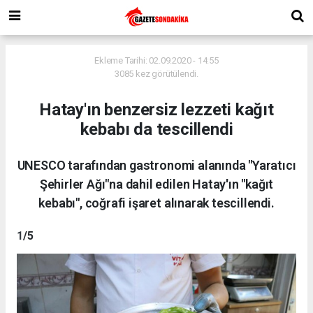
Ekleme Tarihi: 02.09.2020 - 14:55
3085 kez görütülendi.
Hatay'ın benzersiz lezzeti kağıt
kebabı da tescillendi
UNESCO tarafından gastronomi alanında "Yaratıcı
Şehirler Ağı"na dahil edilen Hatay'ın "kağıt
kebabı", coğrafi işaret alınarak tescillendi.
1
/5