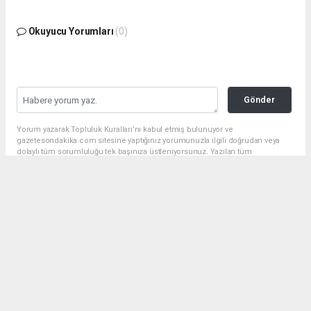
Okuyucu Yorumları
(0)
Gönder
Yorum yazarak Topluluk Kuralları’nı kabul etmiş bulunuyor ve
gazetesondakika.com sitesine yaptığınız yorumunuzla ilgili doğrudan veya
dolaylı tüm sorumluluğu tek başınıza üstleniyorsunuz. Yazılan tüm
yorumlardan site yönetimi hiçbir şekilde sorumlu tutulamaz.
haber paketi
haber scripti
haber yazılımı
Tüm hakları saklı tutulmaktadır.Copyright 2026©
Haber Yazılımı:
Web Aksiyon ®