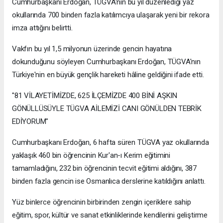
Cumhurbaşkanı Erdoğan, TÜGVA'nın bu yıl düzenlediği yaz
okullarında 700 binden fazla katılımcıya ulaşarak yeni bir rekora
imza attığını belirtti.
Vakfın bu yıl 1,5 milyonun üzerinde gencin hayatına
dokunduğunu söyleyen Cumhurbaşkanı Erdoğan, TÜGVA'nın
Türkiye'nin en büyük gençlik hareketi hâline geldiğini ifade etti.
"81 VİLAYETİMİZDE, 625 İLÇEMİZDE 400 BİNİ AŞKIN
GÖNÜLLÜSÜYLE TÜGVA AİLEMİZİ CANI GÖNÜLDEN TEBRİK
EDİYORUM"
Cumhurbaşkanı Erdoğan, 6 hafta süren TÜGVA yaz okullarında
yaklaşık 460 bin öğrencinin Kur'an-ı Kerim eğitimini
tamamladığını, 232 bin öğrencinin tecvit eğitimi aldığını, 387
binden fazla gencin ise Osmanlıca derslerine katıldığını anlattı.
Yüz binlerce öğrencinin birbirinden zengin içeriklere sahip
eğitim, spor, kültür ve sanat etkinliklerinde kendilerini geliştirme