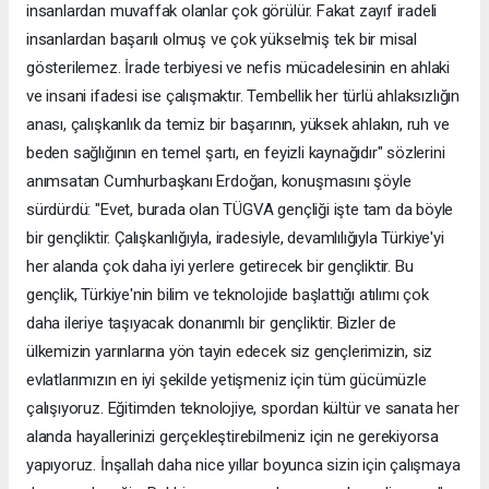
insanlardan muvaffak olanlar çok görülür. Fakat zayıf iradeli
insanlardan başarılı olmuş ve çok yükselmiş tek bir misal
gösterilemez. İrade terbiyesi ve nefis mücadelesinin en ahlaki
ve insani ifadesi ise çalışmaktır. Tembellik her türlü ahlaksızlığın
anası, çalışkanlık da temiz bir başarının, yüksek ahlakın, ruh ve
beden sağlığının en temel şartı, en feyizli kaynağıdır" sözlerini
anımsatan Cumhurbaşkanı Erdoğan, konuşmasını şöyle
sürdürdü: "Evet, burada olan TÜGVA gençliği işte tam da böyle
bir gençliktir. Çalışkanlığıyla, iradesiyle, devamlılığıyla Türkiye'yi
her alanda çok daha iyi yerlere getirecek bir gençliktir. Bu
gençlik, Türkiye'nin bilim ve teknolojide başlattığı atılımı çok
daha ileriye taşıyacak donanımlı bir gençliktir. Bizler de
ülkemizin yarınlarına yön tayin edecek siz gençlerimizin, siz
evlatlarımızın en iyi şekilde yetişmeniz için tüm gücümüzle
çalışıyoruz. Eğitimden teknolojiye, spordan kültür ve sanata her
alanda hayallerinizi gerçekleştirebilmeniz için ne gerekiyorsa
yapıyoruz. İnşallah daha nice yıllar boyunca sizin için çalışmaya