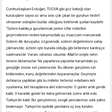
Cumhurbaşkanı Erdoğan, TÜGVA gibi göz bebeği olan
kuruluşların sayısı az ama sesi çok çıkan bir güruhun hedefi
olmasının sebepleri bunlar olduğunu belirterek şunları kaydetti:
"Sizlere baktıkça gururlanmak yerine öfke nöbetleri
geçirmelerinin nedeni karşımızdaki şu muazzam manzaradır.
Sizlerin dik duruşudur, özgüvenidir, sizlerin değerlerinize sahip
çıkmanızdır, sizlerin işte burada olduğu gibi birbirinize kardeşçe
sarılmanızdır. Varsın, rahatsız olsunlar. Allah'ın izniyle nehri
tersine akıtamazlar. Ne yaparlarsa yapsınlar karşımdaki şu
gençliğin önüne set çekemezler. Bu ülkenin gençlerini ruh
köklerinden, inanç değerlerinden koparamazlar. Geçmişte
defalarca yaptıkları gibi bu milletin tertemiz evlatlarını kirli
oyunlarına, kirli hesaplarına alet edemezler. O günler artık geride
kaldı. O karanlık günler bir daha gelmemek üzere artık eski
Türkiye'de kaldı. Biz gençlerimizi, sevgili yavrularımızı asla yalnız
bırakmayız. Türkiye'nin aydınlık yarınlarını üç beş kendini