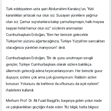
Türk edebiyatının usta şairi Abdurrahim Karakoç'un, "Kirli
karanlıkları yırtacak nur olun siz. Susayan yüreklere yağmur
olun siz. Çamur sıçratanlara bakıp çamurlaşmayın, halk mayası
taşıyan helal hamur olun siz" sözlerini anımsatan
Cumhurbaşkanı Erdoğan, "Ben her birinizin gelecekte
Türkiye'nin yüzünü ağartacağınıza, Türkiye Yüzyılı'nın sancaktarı
olacağınıza yürekten inanıyorum" dedi.
Cumhurbaşkanı Erdoğan, "Bir de şunu unutmayın sevgili
gençler, Türkiye Cumhurbaşkanı olarak sizlere baktıkça
ülkemizin geleceği adına heyecanlanıyorum. Her birinizle gurur
duyuyor, sizlere çok ama çok güveniyorum. Rabbim sizleri
korusun. Yolunuzu da bahtınızı da ufkunuzu da açık eylesin"
ifadelerini kullandı.
Merhum Prof. Dr. Ali Fuad Başgil'in, başarıya giden yolun irade
ve çalışkanlıktan geçtiğini ifade eden "Az bilgili, hatta bilgisiz