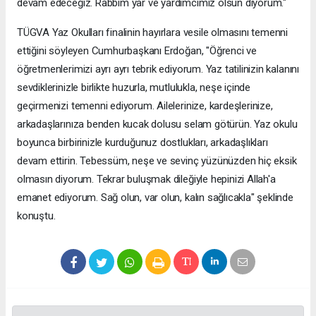
devam edeceğiz. Rabbim yar ve yardımcımız olsun diyorum."
TÜGVA Yaz Okulları finalinin hayırlara vesile olmasını temenni
ettiğini söyleyen Cumhurbaşkanı Erdoğan, "Öğrenci ve
öğretmenlerimizi ayrı ayrı tebrik ediyorum. Yaz tatilinizin kalanını
sevdiklerinizle birlikte huzurla, mutlulukla, neşe içinde
geçirmenizi temenni ediyorum. Ailelerinize, kardeşlerinize,
arkadaşlarınıza benden kucak dolusu selam götürün. Yaz okulu
boyunca birbirinizle kurduğunuz dostlukları, arkadaşlıkları
devam ettirin. Tebessüm, neşe ve sevinç yüzünüzden hiç eksik
olmasın diyorum. Tekrar buluşmak dileğiyle hepinizi Allah'a
emanet ediyorum. Sağ olun, var olun, kalın sağlıcakla" şeklinde
konuştu.