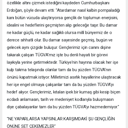
özellikle altını çizmek istediğini kaydeden Cumhurbaşkanı
Erdoğan, şöyle devam etti: "Atardamar nasıl kalbin pompaladığı
kanı bütün vücuda ulaştırıyorsa gençlik de toplumun enerjisini,
idealini ve hedeflerini geçmişten alıp geleceğe taşır. Bu damar
ne kadar güçlü, ne kadar sağlıklı olursa millî bünyemiz de o
derece sıhhatli olur. Bu damar sayesinde geçmiş, bugün ve
gelecek aynı çizgide buluşur. Gençlerimiz için canını dişine
takarak çalışan TÜGVA'mız işte bu denli hayati bir görevi
layıkıyla yerine getirmektedir. Türkiye'nin hayrına olacak her işe
kulp takma telaşında olanlar tam da bu yüzden TÜGVA'nın
önünü kapatmak istiyor. Milletimizi asırlık hayallerine ulaştıracak
her işe engel olmaya çalışanlar tam da bu yüzden TÜGVA'yı
hedef alıyor. Gençlerimiz, kıtaları ipek bir kumaş gibi kesip biçen
ecdadı anlamasın, tarih ve medeniyet kodlarıyla buluşmasın
diye çabalayanlar tam da bu yüzden TÜGVA'yı hazmedemiyor."
"NE YAPARLARSA YAPSINLAR KARŞIMDAKİ ŞU GENÇLİĞİN
ÖNÜNE SET ÇEKEMEZLER"