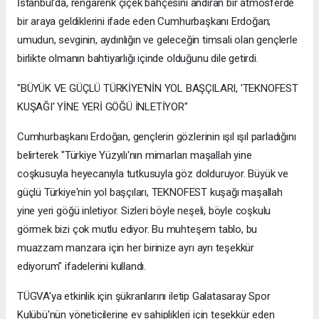
İstanbul'da, rengârenk çiçek bahçesini andıran bir atmosferde
bir araya geldiklerini ifade eden Cumhurbaşkanı Erdoğan;
umudun, sevginin, aydınlığın ve geleceğin timsali olan gençlerle
birlikte olmanın bahtiyarlığı içinde olduğunu dile getirdi.
"BÜYÜK VE GÜÇLÜ TÜRKİYE'NİN YOL BAŞÇILARI, 'TEKNOFEST
KUŞAĞI' YİNE YERİ GÖĞÜ İNLETİYOR"
Cumhurbaşkanı Erdoğan, gençlerin gözlerinin ışıl ışıl parladığını
belirterek "Türkiye Yüzyılı'nın mimarları maşallah yine
coşkusuyla heyecanıyla tutkusuyla göz dolduruyor. Büyük ve
güçlü Türkiye'nin yol başçıları, TEKNOFEST kuşağı maşallah
yine yeri göğü inletiyor. Sizleri böyle neşeli, böyle coşkulu
görmek bizi çok mutlu ediyor. Bu muhteşem tablo, bu
muazzam manzara için her birinize ayrı ayrı teşekkür
ediyorum" ifadelerini kullandı.
TÜGVA'ya etkinlik için şükranlarını iletip Galatasaray Spor
Kulübü'nün yöneticilerine ev sahiplikleri için teşekkür eden