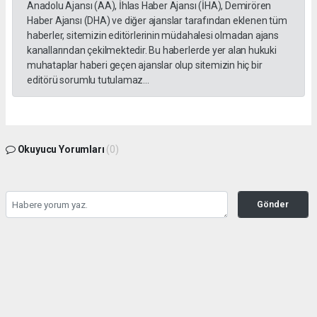
Anadolu Ajansı (AA), İhlas Haber Ajansı (İHA), Demirören
Haber Ajansı (DHA) ve diğer ajanslar tarafından eklenen tüm
haberler, sitemizin editörlerinin müdahalesi olmadan ajans
kanallarından çekilmektedir. Bu haberlerde yer alan hukuki
muhataplar haberi geçen ajanslar olup sitemizin hiç bir
editörü sorumlu tutulamaz...
Okuyucu Yorumları
(0)
Gönder
Yorum yazarak Topluluk Kuralları’nı kabul etmiş bulunuyor ve gazetesondakika.com
sitesine yaptığınız yorumunuzla ilgili doğrudan veya dolaylı tüm sorumluluğu tek
başınıza üstleniyorsunuz. Yazılan tüm yorumlardan site yönetimi hiçbir şekilde
sorumlu tutulamaz.