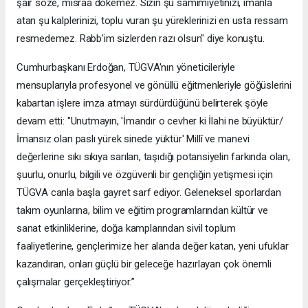
şair söze, mısraa dökemez. Sizin şu samimiyetinizi, imanla
atan şu kalplerinizi, toplu vuran şu yüreklerinizi en usta ressam
resmedemez. Rabb'im sizlerden razı olsun" diye konuştu.
Cumhurbaşkanı Erdoğan, TÜGVA'nın yöneticileriyle
mensuplarıyla profesyonel ve gönüllü eğitmenleriyle göğüslerini
kabartan işlere imza atmayı sürdürdüğünü belirterek şöyle
devam etti: "Unutmayın, 'İmandır o cevher ki İlahi ne büyüktür/
İmansız olan paslı yürek sinede yüktür' Millî ve manevi
değerlerine sıkı sıkıya sarılan, taşıdığı potansiyelin farkında olan,
şuurlu, onurlu, bilgili ve özgüvenli bir gençliğin yetişmesi için
TÜGVA canla başla gayret sarf ediyor. Geleneksel sporlardan
takım oyunlarına, bilim ve eğitim programlarından kültür ve
sanat etkinliklerine, doğa kamplarından sivil toplum
faaliyetlerine, gençlerimize her alanda değer katan, yeni ufuklar
kazandıran, onları güçlü bir geleceğe hazırlayan çok önemli
çalışmalar gerçekleştiriyor.”