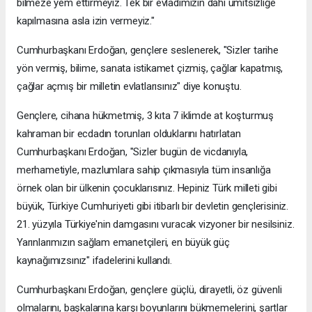
bilmeze yem ettirmeyiz. Tek bir evladımızın dahi ümitsizliğe
kapılmasına asla izin vermeyiz."
Cumhurbaşkanı Erdoğan, gençlere seslenerek, "Sizler tarihe
yön vermiş, bilime, sanata istikamet çizmiş, çağlar kapatmış,
çağlar açmış bir milletin evlatlarısınız" diye konuştu.
Gençlere, cihana hükmetmiş, 3 kıta 7 iklimde at koşturmuş
kahraman bir ecdadın torunları olduklarını hatırlatan
Cumhurbaşkanı Erdoğan, "Sizler bugün de vicdanıyla,
merhametiyle, mazlumlara sahip çıkmasıyla tüm insanlığa
örnek olan bir ülkenin çocuklarısınız. Hepiniz Türk milleti gibi
büyük, Türkiye Cumhuriyeti gibi itibarlı bir devletin gençlerisiniz.
21. yüzyıla Türkiye'nin damgasını vuracak vizyoner bir nesilsiniz.
Yarınlarımızın sağlam emanetçileri, en büyük güç
kaynağımızsınız" ifadelerini kullandı.
Cumhurbaşkanı Erdoğan, gençlere güçlü, dirayetli, öz güvenli
olmalarını, başkalarına karşı boyunlarını bükmemelerini, şartlar