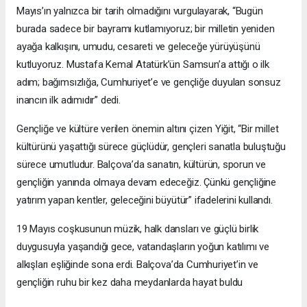
Mayıs’ın yalnızca bir tarih olmadığını vurgulayarak, “Bugün
burada sadece bir bayramı kutlamıyoruz; bir milletin yeniden
ayağa kalkışını, umudu, cesareti ve geleceğe yürüyüşünü
kutluyoruz. Mustafa Kemal Atatürk’ün Samsun’a attığı o ilk
adım; bağımsızlığa, Cumhuriyet’e ve gençliğe duyulan sonsuz
inancın ilk adımıdır” dedi.
Gençliğe ve kültüre verilen önemin altını çizen Yiğit, “Bir millet
kültürünü yaşattığı sürece güçlüdür, gençleri sanatla buluştuğu
sürece umutludur. Balçova’da sanatın, kültürün, sporun ve
gençliğin yanında olmaya devam edeceğiz. Çünkü gençliğine
yatırım yapan kentler, geleceğini büyütür” ifadelerini kullandı.
19 Mayıs coşkusunun müzik, halk dansları ve güçlü birlik
duygusuyla yaşandığı gece, vatandaşların yoğun katılımı ve
alkışları eşliğinde sona erdi. Balçova’da Cumhuriyet’in ve
gençliğin ruhu bir kez daha meydanlarda hayat buldu