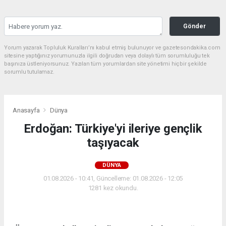
Gönder
Yorum yazarak Topluluk Kuralları’nı kabul etmiş bulunuyor ve gazetesondakika.com
sitesine yaptığınız yorumunuzla ilgili doğrudan veya dolaylı tüm sorumluluğu tek
başınıza üstleniyorsunuz. Yazılan tüm yorumlardan site yönetimi hiçbir şekilde
sorumlu tutulamaz.
Anasayfa
Dünya
Erdoğan: Türkiye'yi ileriye gençlik
taşıyacak
DÜNYA
01.08.2026 - 10:41, Güncelleme: 01.08.2026 - 12:05
1281 kez okundu.