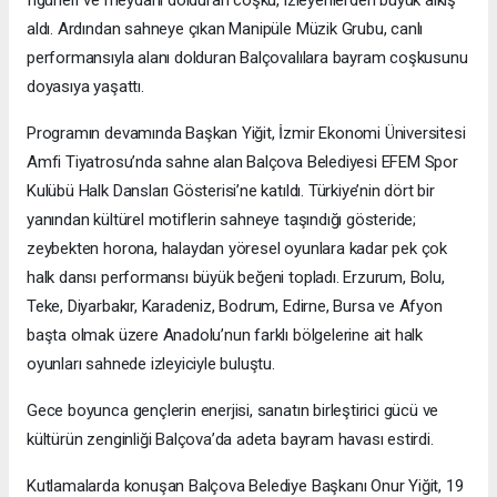
aldı. Ardından sahneye çıkan Manipüle Müzik Grubu, canlı
performansıyla alanı dolduran Balçovalılara bayram coşkusunu
doyasıya yaşattı.
Programın devamında Başkan Yiğit, İzmir Ekonomi Üniversitesi
Amfi Tiyatrosu’nda sahne alan Balçova Belediyesi EFEM Spor
Kulübü Halk Dansları Gösterisi’ne katıldı. Türkiye’nin dört bir
yanından kültürel motiflerin sahneye taşındığı gösteride;
zeybekten horona, halaydan yöresel oyunlara kadar pek çok
halk dansı performansı büyük beğeni topladı. Erzurum, Bolu,
Teke, Diyarbakır, Karadeniz, Bodrum, Edirne, Bursa ve Afyon
başta olmak üzere Anadolu’nun farklı bölgelerine ait halk
oyunları sahnede izleyiciyle buluştu.
Gece boyunca gençlerin enerjisi, sanatın birleştirici gücü ve
kültürün zenginliği Balçova’da adeta bayram havası estirdi.
Kutlamalarda konuşan Balçova Belediye Başkanı Onur Yiğit, 19