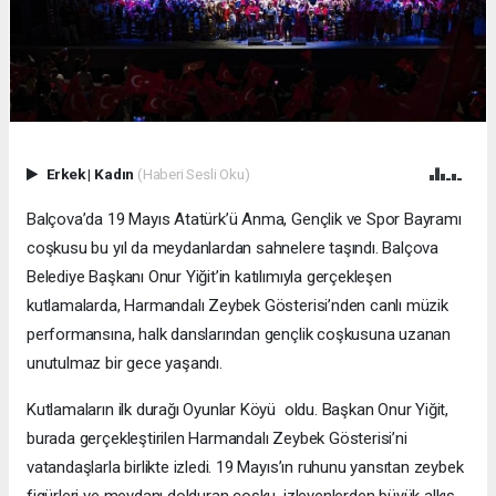
Erkek
|
Kadın
(Haberi Sesli Oku)
Balçova’da 19 Mayıs Atatürk’ü Anma, Gençlik ve Spor Bayramı
coşkusu bu yıl da meydanlardan sahnelere taşındı. Balçova
Belediye Başkanı Onur Yiğit’in katılımıyla gerçekleşen
kutlamalarda, Harmandalı Zeybek Gösterisi’nden canlı müzik
performansına, halk danslarından gençlik coşkusuna uzanan
unutulmaz bir gece yaşandı.
Kutlamaların ilk durağı Oyunlar Köyü oldu. Başkan Onur Yiğit,
burada gerçekleştirilen Harmandalı Zeybek Gösterisi’ni
vatandaşlarla birlikte izledi. 19 Mayıs’ın ruhunu yansıtan zeybek
figürleri ve meydanı dolduran coşku, izleyenlerden büyük alkış