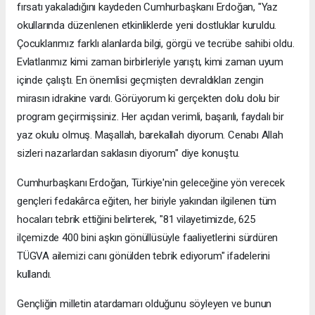
fırsatı yakaladığını kaydeden Cumhurbaşkanı Erdoğan, "Yaz
okullarında düzenlenen etkinliklerde yeni dostluklar kuruldu.
Çocuklarımız farklı alanlarda bilgi, görgü ve tecrübe sahibi oldu.
Evlatlarımız kimi zaman birbirleriyle yarıştı, kimi zaman uyum
içinde çalıştı. En önemlisi geçmişten devraldıkları zengin
mirasın idrakine vardı. Görüyorum ki gerçekten dolu dolu bir
program geçirmişsiniz. Her açıdan verimli, başarılı, faydalı bir
yaz okulu olmuş. Maşallah, barekallah diyorum. Cenabı Allah
sizleri nazarlardan saklasın diyorum" diye konuştu.
Cumhurbaşkanı Erdoğan, Türkiye'nin geleceğine yön verecek
gençleri fedakârca eğiten, her biriyle yakından ilgilenen tüm
hocaları tebrik ettiğini belirterek, "81 vilayetimizde, 625
ilçemizde 400 bini aşkın gönüllüsüyle faaliyetlerini sürdüren
TÜGVA ailemizi canı gönülden tebrik ediyorum" ifadelerini
kullandı.
Gençliğin milletin atardamarı olduğunu söyleyen ve bunun