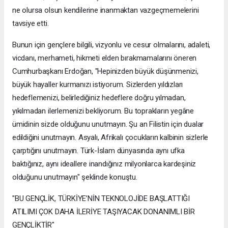
ne olursa olsun kendilerine inanmaktan vazgeçmemelerini
tavsiye etti.
Bunun için gençlere bilgili, vizyonlu ve cesur olmalarını, adaleti,
vicdanı, merhameti, hikmeti elden bırakmamalarını öneren
Cumhurbaşkanı Erdoğan, "Hepinizden büyük düşünmenizi,
büyük hayaller kurmanızı istiyorum. Sizlerden yıldızları
hedeflemenizi, belirlediğiniz hedeflere doğru yılmadan,
yıkılmadan ilerlemenizi bekliyorum. Bu toprakların yegâne
ümidinin sizde olduğunu unutmayın. Şu an Filistin için dualar
edildiğini unutmayın. Asyalı, Afrikalı çocukların kalbinin sizlerle
çarptığını unutmayın. Türk-İslam dünyasında aynı ufka
baktığınız, aynı ideallere inandığınız milyonlarca kardeşiniz
olduğunu unutmayın" şeklinde konuştu.
"BU GENÇLİK, TÜRKİYE’NİN TEKNOLOJİDE BAŞLATTIĞI
ATILIMI ÇOK DAHA İLERİYE TAŞIYACAK DONANIMLI BİR
GENÇLİKTİR"