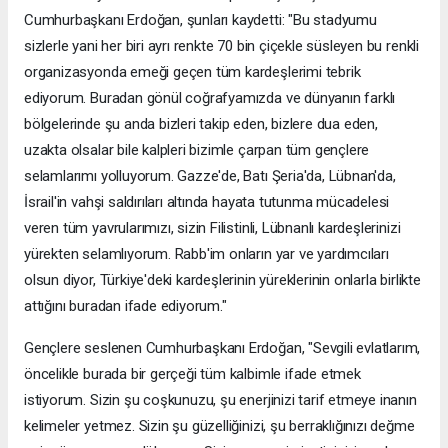
Cumhurbaşkanı Erdoğan, şunları kaydetti: "Bu stadyumu
sizlerle yani her biri ayrı renkte 70 bin çiçekle süsleyen bu renkli
organizasyonda emeği geçen tüm kardeşlerimi tebrik
ediyorum. Buradan gönül coğrafyamızda ve dünyanın farklı
bölgelerinde şu anda bizleri takip eden, bizlere dua eden,
uzakta olsalar bile kalpleri bizimle çarpan tüm gençlere
selamlarımı yolluyorum. Gazze'de, Batı Şeria'da, Lübnan'da,
İsrail'in vahşi saldırıları altında hayata tutunma mücadelesi
veren tüm yavrularımızı, sizin Filistinli, Lübnanlı kardeşlerinizi
yürekten selamlıyorum. Rabb'im onların yar ve yardımcıları
olsun diyor, Türkiye'deki kardeşlerinin yüreklerinin onlarla birlikte
attığını buradan ifade ediyorum."
Gençlere seslenen Cumhurbaşkanı Erdoğan, "Sevgili evlatlarım,
öncelikle burada bir gerçeği tüm kalbimle ifade etmek
istiyorum. Sizin şu coşkunuzu, şu enerjinizi tarif etmeye inanın
kelimeler yetmez. Sizin şu güzelliğinizi, şu berraklığınızı değme