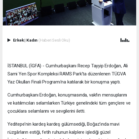
Erkek
|
Kadın
(Haberi Sesli Oku)
İSTANBUL (İGFA) - Cumhurbaşkanı Recep Tayyip Erdoğan, Ali
Sami Yen Spor Kompleksi RAMS Park'ta düzenlenen TÜGVA
Yaz Okulları Finali Programı'na katılarak bir konuşma yaptı.
Cumhurbaşkanı Erdoğan, konuşmasında, vakfın mensuplarını
ve katılımcıları selamlarken Türkiye genelindeki tüm gençlere ve
çocuklara selamlarını ve sevgilerini iletti.
Yeditepe'nin kardeş kardeş gülümsediği, Boğaz'ında mavi
rüzgârların estiği, fetih ruhunun kalplere işlediği güzel