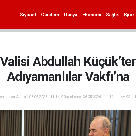
Siyaset
Gündem
Dünya
Ekonomi
Sağlık
Spor
alisi Abdullah Küçük’ten 
Adıyamanlılar Vakfı’na
n Haber Ajansı | 06.05.2026 - 11:14, Güncelleme: 06.05.2026 - 11:14
921+ 