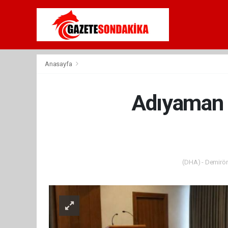
Anasayfa
Adıyaman V
(DHA) - Demiröre