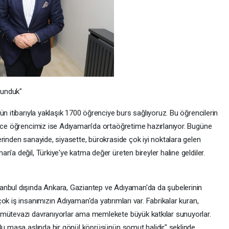
kunduk"
ün itibarıyla yaklaşık 1700 öğrenciye burs sağlıyoruz. Bu öğrencilerin
erce öğrencimiz ise Adıyaman'da ortaöğretime hazırlanıyor. Bugüne
rinden sanayide, siyasette, bürokraside çok iyi noktalara gelen
n'a değil, Türkiye'ye katma değer üreten bireyler haline geldiler.
anbul dışında Ankara, Gaziantep ve Adıyaman'da da şubelerinin
ok iş insanımızın Adıyaman'da yatırımları var. Fabrikalar kuran,
 mütevazı davranıyorlar ama memlekete büyük katkılar sunuyorlar.
 Bu masa aslında bir gönül köprüsünün somut halidir" şeklinde