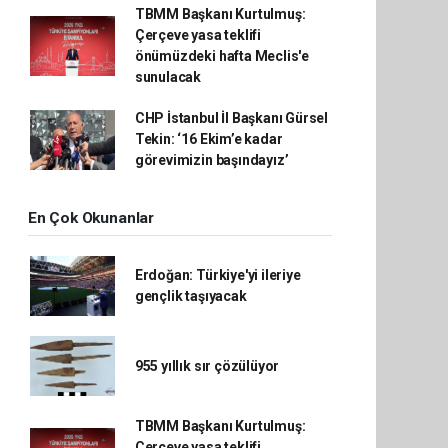
TBMM Başkanı Kurtulmuş:
Çerçeve yasa teklifi
önümüzdeki hafta Meclis'e
sunulacak
CHP İstanbul İl Başkanı Gürsel
Tekin: ‘16 Ekim’e kadar
görevimizin başındayız’
En Çok Okunanlar
Erdoğan: Türkiye'yi ileriye
gençlik taşıyacak
955 yıllık sır çözülüyor
TBMM Başkanı Kurtulmuş:
Çerçeve yasa teklifi