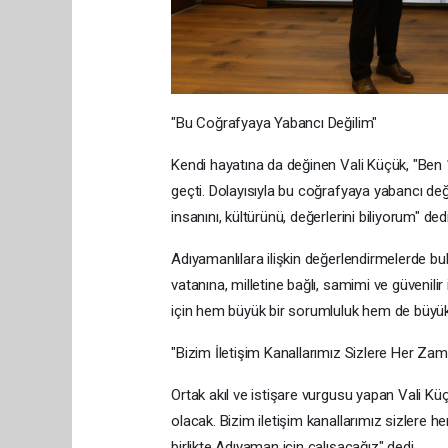
"Bu Coğrafyaya Yabancı Değilim"
Kendi hayatına da değinen Vali Küçük, "Ben 1
geçti. Dolayısıyla bu coğrafyaya yabancı değ
insanını, kültürünü, değerlerini biliyorum" dedi
Adıyamanlılara ilişkin değerlendirmelerde b
vatanına, milletine bağlı, samimi ve güveni
için hem büyük bir sorumluluk hem de büyük
"Bizim İletişim Kanallarımız Sizlere Her Za
Ortak akıl ve istişare vurgusu yapan Vali 
olacak. Bizim iletişim kanallarımız sizlere her
birlikte Adıyaman için çalışacağız" dedi.