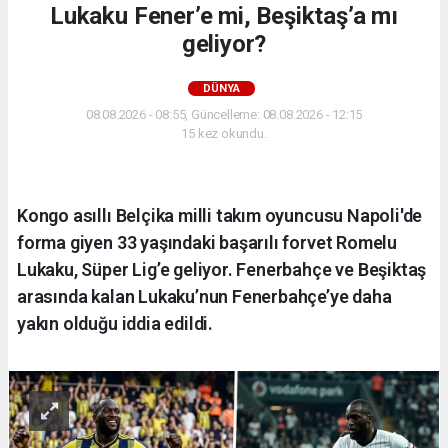
Lukaku Fener’e mi, Beşiktaş’a mı
geliyor?
DÜNYA
08.08.2026 - 08:55, Güncelleme: 08.08.2026 - 12:15
15 kez okundu.
Kongo asıllı Belçika milli takım oyuncusu Napoli'de
forma giyen 33 yaşındaki başarılı forvet Romelu
Lukaku, Süper Lig’e geliyor. Fenerbahçe ve Beşiktaş
arasında kalan Lukaku’nun Fenerbahçe’ye daha
yakın olduğu iddia edildi.