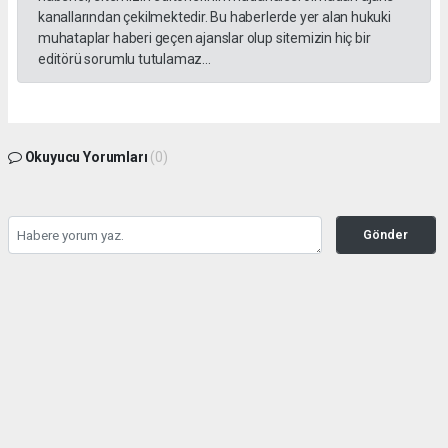
kanallarından çekilmektedir. Bu haberlerde yer alan hukuki
muhataplar haberi geçen ajanslar olup sitemizin hiç bir
editörü sorumlu tutulamaz...
Okuyucu Yorumları
(0)
Gönder
Yorum yazarak Topluluk Kuralları’nı kabul etmiş bulunuyor ve gazetesondakika.com
sitesine yaptığınız yorumunuzla ilgili doğrudan veya dolaylı tüm sorumluluğu tek
başınıza üstleniyorsunuz. Yazılan tüm yorumlardan site yönetimi hiçbir şekilde
sorumlu tutulamaz.
haber paketi
haber scripti
haber yazılımı