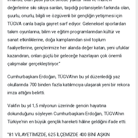
değerlerine sıkı sıkıya sarılan, taşıdığı potansiyelin farkında olan,
şuurlu, onurlu, bilgili ve özgüvenli bir gençliğin yetişmesi için
TÜGVA canla başla gayret sarf ediyor. Geleneksel sporlardan
takım oyunlarına, bilim ve eğitim programlarından kültür ve
sanat etkinliklerine, doğa kamplarından sivil toplum
faaliyetlerine, gençlerimize her alanda değer katan, yeni ufuklar
kazandıran, onları güçlü bir geleceğe hazırlayan çok önemli
çalışmalar gerçekleştiriyor.”
Cumhurbaşkanı Erdoğan, TÜGVA'nın bu yıl düzenlediği yaz
okullarında 700 binden fazla katılımcıya ulaşarak yeni bir rekora
imza attığını belirtti.
Vakfın bu yıl 1,5 milyonun üzerinde gencin hayatına
dokunduğunu söyleyen Cumhurbaşkanı Erdoğan, TÜGVA'nın
Türkiye'nin en büyük gençlik hareketi hâline geldiğini ifade etti.
"81 VİLAYETİMİZDE, 625 İLÇEMİZDE 400 BİNİ AŞKIN