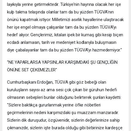
layıkıyla yerine getirmektedir. Türkiye'nin hayrına olacak her işe
kulp takma telaşında olanlar tam da bu yüzden TÜGVA'nın
önünü kapatmak istiyor. Milletimizi asırlık hayallerine ulaştıracak
her işe engel olmaya çalışanlar tam da bu yüzden TÜGVA'yı
hedef alıyor. Gençlerimiz, kıtaları ipek bir kumaş gibi kesip biçen
ecdadı anlamasın, tarih ve medeniyet kodlarıyla buluşmasın
diye çabalayanlar tam da bu yüzden TÜGVA'yı hazmedemiyor."
"NE YAPARLARSA YAPSINLAR KARŞIMDAKİ ŞU GENÇLİĞİN
ÖNÜNE SET ÇEKEMEZLER"
Cumhurbaşkanı Erdoğan, TÜGVA gibi göz bebeği olan
kuruluşların sayısı az ama sesi çok çıkan bir güruhun hedefi
olmasının sebepleri bunlar olduğunu belirterek şunları kaydetti:
"Sizlere baktıkça gururlanmak yerine öfke nöbetleri
geçirmelerinin nedeni karşımızdaki şu muazzam manzaradır.
Sizlerin dik duruşudur, özgüvenidir, sizlerin değerlerinize sahip
çıkmanızdır, sizlerin işte burada olduğu gibi birbirinize kardeşçe