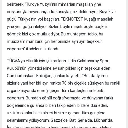
belirterek "Türkiye Yüzyılı'nın mimarları maşallah yine
coşkusuyla heyecanıyla tutkusuyla göz dolduruyor. Büyük ve
güçlü Türkiye'nin yol başçıları, TEKNOFEST kuşağı maşallah
yine yeri göğü inletiyor. Sizleri böyle neşeli, böyle coşkulu
görmek bizi çok mutlu ediyor. Bu muhteşem tablo, bu
muazzam manzara için her birinize ayrı ayrı teşekkür
ediyorum" ifadelerini kullandı.
TÜGVA'ya etkinlik için şükranlarını iletip Galatasaray Spor
Kulübü'nün yöneticilerine ev sahiplikleri için teşekkür eden
Cumhurbaşkanı Erdoğan, şunları kaydetti: "Bu stadyumu
sizlerle yani her biri ayrı renkte 70 bin çiçekle süsleyen bu renkli
organizasyonda emeği geçen tüm kardeşlerimi tebrik
ediyorum. Buradan gönül coğrafyamızda ve dünyanın farklı
bölgelerinde şu anda bizleri takip eden, bizlere dua eden,
uzakta olsalar bile kalpleri bizimle çarpan tüm gençlere
selamlarımı yolluyorum. Gazze'de, Batı Şeria'da, Lübnan'da,
İsrail'in vahşi saldırıları altında hayata tutunma mücadelesi