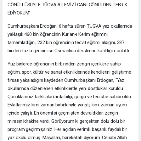
GÖNÜLLÜSÜYLE TÜGVA AİLEMİZİ CANI GÖNÜLDEN TEBRİK
EDİYORUM"
Cumhurbaşkanı Erdoğan, 6 hafta süren TÜGVA yaz okullarında
yaklaşık 460 bin öğrencinin Kur'an-ı Kerim eğitimini
tamamladığını, 232 bin öğrencinin tecvit eğitimi aldığını, 387
binden fazla gencin ise Osmanlıca derslerine katıldığını anlattı.
Yüz binlerce öğrencinin birbirinden zengin içeriklere sahip
eğitim, spor, kültür ve sanat etkinliklerinde kendilerini geliştirme
fırsatı yakaladığını kaydeden Cumhurbaşkanı Erdoğan, "Yaz
okullarında düzenlenen etkinliklerde yeni dostluklar kuruldu.
Çocuklarımız farklı alanlarda bilgi, görgü ve tecrübe sahibi oldu.
Evlatlarımız kimi zaman birbirleriyle yarıştı, kimi zaman uyum
içinde çalıştı. En önemlisi geçmişten devraldıkları zengin
mirasın idrakine vardı. Görüyorum ki gerçekten dolu dolu bir
program geçirmişsiniz. Her açıdan verimli, başarılı, faydalı bir
yaz okulu olmuş. Maşallah, barekallah diyorum. Cenabı Allah