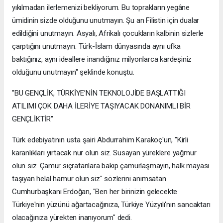
yıkılmadan ilerlemenizi bekliyorum. Bu toprakların yegâne
ümidinin sizde olduğunu unutmayın. Şu an Filistin için dualar
edildiğini unutmayın. Asyalı, Afrikalı çocukların kalbinin sizlerle
çarptığını unutmayın. Türk-İslam dünyasında aynı ufka
baktığınız, aynı ideallere inandığınız milyonlarca kardeşiniz
olduğunu unutmayın" şeklinde konuştu.
"BU GENÇLİK, TÜRKİYE’NİN TEKNOLOJİDE BAŞLATTIĞI
ATILIMI ÇOK DAHA İLERİYE TAŞIYACAK DONANIMLI BİR
GENÇLİKTİR"
Türk edebiyatının usta şairi Abdurrahim Karakoç'un, "Kirli
karanlıkları yırtacak nur olun siz. Susayan yüreklere yağmur
olun siz. Çamur sıçratanlara bakıp çamurlaşmayın, halk mayası
taşıyan helal hamur olun siz" sözlerini anımsatan
Cumhurbaşkanı Erdoğan, "Ben her birinizin gelecekte
Türkiye'nin yüzünü ağartacağınıza, Türkiye Yüzyılı'nın sancaktarı
olacağınıza yürekten inanıyorum" dedi.