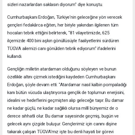
sizleri nazarlardan saklasın diyorum" diye konuştu.
Cumhurbaşkanı Erdoğan, Türkiye'nin geleceğine yön verecek
gençleri fedakârca eğiten, her biriyle yakından ilgilenen tüm
hocaları tebrik ettiğini belirterek, "81 vilayetimizde, 625
ilçemizde 400 bini aşkın gönüllüsüyle faaliyetlerini sürdüren
TÜGVA ailemizi canı gönülden tebrik ediyorum" ifadelerini
kullandı.
Gençliğin milletin atardamarı olduğunu söyleyen ve bunun
özellikle altını çizmek istediğini kaydeden Cumhurbaşkanı
Erdoğan, şöyle devam etti: "Atardamar nasıl kalbin pompaladığı
kanı bütün vücuda ulaştırıyorsa gençlik de toplumun enerjisini,
idealini ve hedeflerini geçmişten alıp geleceğe taşır. Bu damar
ne kadar güçlü, ne kadar sağlıklı olursa millî bünyemiz de o
derece sıhhatli olur. Bu damar sayesinde geçmiş, bugün ve
gelecek aynı çizgide buluşur. Gençlerimiz için canını dişine
takarak çalışan TÜGVA'mız işte bu denli hayati bir görevi