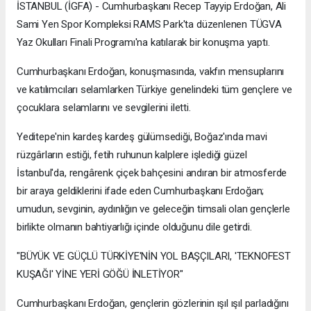
İSTANBUL (İGFA) - Cumhurbaşkanı Recep Tayyip Erdoğan, Ali
Sami Yen Spor Kompleksi RAMS Park'ta düzenlenen TÜGVA
Yaz Okulları Finali Programı'na katılarak bir konuşma yaptı.
Cumhurbaşkanı Erdoğan, konuşmasında, vakfın mensuplarını
ve katılımcıları selamlarken Türkiye genelindeki tüm gençlere ve
çocuklara selamlarını ve sevgilerini iletti.
Yeditepe'nin kardeş kardeş gülümsediği, Boğaz'ında mavi
rüzgârların estiği, fetih ruhunun kalplere işlediği güzel
İstanbul'da, rengârenk çiçek bahçesini andıran bir atmosferde
bir araya geldiklerini ifade eden Cumhurbaşkanı Erdoğan;
umudun, sevginin, aydınlığın ve geleceğin timsali olan gençlerle
birlikte olmanın bahtiyarlığı içinde olduğunu dile getirdi.
"BÜYÜK VE GÜÇLÜ TÜRKİYE'NİN YOL BAŞÇILARI, 'TEKNOFEST
KUŞAĞI' YİNE YERİ GÖĞÜ İNLETİYOR"
Cumhurbaşkanı Erdoğan, gençlerin gözlerinin ışıl ışıl parladığını