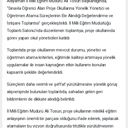
Adıyaman İl Milli Eğitim Müdürü Ali Tosun başkanlığında,
"Sınavla Öğrenci Alan Proje Okullarına Yönelik Yönetici ve
Öğretmen Atama Süreçlerinin Ele Alındığı Değerlendirme ve
İstişare Toplantısı" gerçekleştirildi. İl Milli Eğitim Müdürlüğü
Toplantı Salonu'nda düzenlenen toplantıya, proje okullarında
görev yapan okul yöneticileri katıldı.
Toplantıda proje okullarının mevcut durumu, yönetici ve
öğretmen atama kriterleri, eğitimde kaliteyi artırmaya yönelik
uygulamalar ile insan kaynağının etkin kullanımı konuları
kapsamlı şekilde değerlendirildi.
Süreçlerin daha verimli ve şeffaf yürütülmesine yönelik görüş
alışverişinde bulunulan toplantıda, sahadan gelen geri
bildirimlerin de dikkate alındığı belirtildi.
İl Milli Eğitim Müdürü Ali Tosun, proje okullarının nitelikli eğitim
anlayışının önemli bir parçası olduğunu ifade ederek, yapılacak
atamaların bu vizyon doğrultusunda titizlikle yürütülmesinin