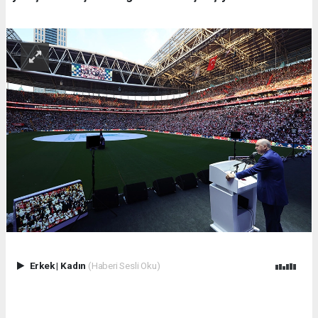
Erkek
|
Kadın
(Haberi Sesli Oku)