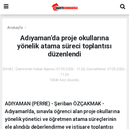
Anasayfa
Adıyaman’da proje okullarına
yönelik atama süreci toplantısı
düzenlendi
(DHA) - Demirören Haber Ajansı | 07.05.2026 - 11:26, Güncelleme: 07.05.2026 -
11:26
1004+ kez okundu.
ADIYAMAN (PERRE) - Şeriban ÖZÇAKMAK -
Adıyaman'da, sınavla öğrenci alan proje okullarına
yönelik yönetici ve öğretmen atama süreçlerinin
ele alındığı değerlendirme ve istişare toplantısı