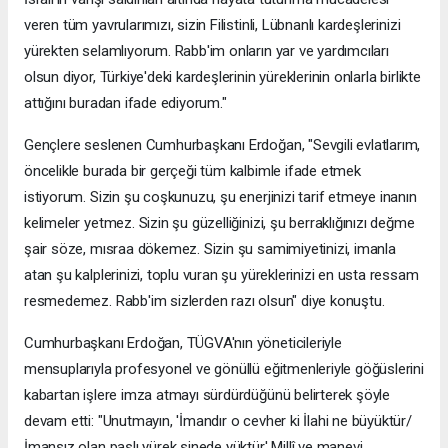
veren tüm yavrularımızı, sizin Filistinli, Lübnanlı kardeşlerinizi
yürekten selamlıyorum. Rabb'im onların yar ve yardımcıları
olsun diyor, Türkiye'deki kardeşlerinin yüreklerinin onlarla birlikte
attığını buradan ifade ediyorum."
Gençlere seslenen Cumhurbaşkanı Erdoğan, "Sevgili evlatlarım,
öncelikle burada bir gerçeği tüm kalbimle ifade etmek
istiyorum. Sizin şu coşkunuzu, şu enerjinizi tarif etmeye inanın
kelimeler yetmez. Sizin şu güzelliğinizi, şu berraklığınızı değme
şair söze, mısraa dökemez. Sizin şu samimiyetinizi, imanla
atan şu kalplerinizi, toplu vuran şu yüreklerinizi en usta ressam
resmedemez. Rabb'im sizlerden razı olsun" diye konuştu.
Cumhurbaşkanı Erdoğan, TÜGVA'nın yöneticileriyle
mensuplarıyla profesyonel ve gönüllü eğitmenleriyle göğüslerini
kabartan işlere imza atmayı sürdürdüğünü belirterek şöyle
devam etti: "Unutmayın, 'İmandır o cevher ki İlahi ne büyüktür/
İmansız olan paslı yürek sinede yüktür' Millî ve manevi