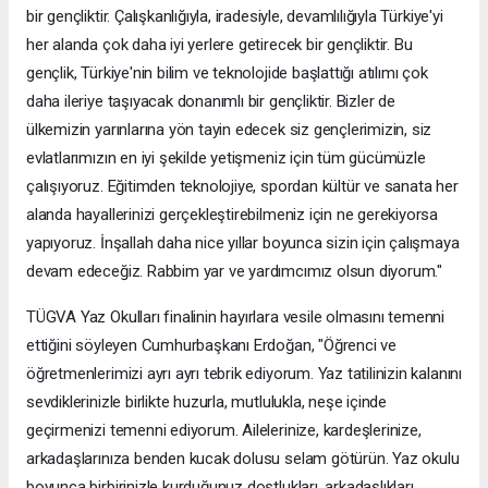
bir gençliktir. Çalışkanlığıyla, iradesiyle, devamlılığıyla Türkiye'yi
her alanda çok daha iyi yerlere getirecek bir gençliktir. Bu
gençlik, Türkiye'nin bilim ve teknolojide başlattığı atılımı çok
daha ileriye taşıyacak donanımlı bir gençliktir. Bizler de
ülkemizin yarınlarına yön tayin edecek siz gençlerimizin, siz
evlatlarımızın en iyi şekilde yetişmeniz için tüm gücümüzle
çalışıyoruz. Eğitimden teknolojiye, spordan kültür ve sanata her
alanda hayallerinizi gerçekleştirebilmeniz için ne gerekiyorsa
yapıyoruz. İnşallah daha nice yıllar boyunca sizin için çalışmaya
devam edeceğiz. Rabbim yar ve yardımcımız olsun diyorum."
TÜGVA Yaz Okulları finalinin hayırlara vesile olmasını temenni
ettiğini söyleyen Cumhurbaşkanı Erdoğan, "Öğrenci ve
öğretmenlerimizi ayrı ayrı tebrik ediyorum. Yaz tatilinizin kalanını
sevdiklerinizle birlikte huzurla, mutlulukla, neşe içinde
geçirmenizi temenni ediyorum. Ailelerinize, kardeşlerinize,
arkadaşlarınıza benden kucak dolusu selam götürün. Yaz okulu
boyunca birbirinizle kurduğunuz dostlukları, arkadaşlıkları