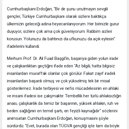
Cumhurbaşkanı Erdoğan, "Bir de şunu unutmayın sevgili
gençler, Türkiye Cumhurbaşkanı olarak sizlere baktıkça
ülkemizin geleceği adına heyecanlanıyorum. Her birinizle gurur
duyuyor, sizlere çok ama çok güveniyorum. Rabbim sizleri
korusun. Yolunuzu da bahtınızı da ufkunuzu da açık eylesin"
ifadelerini kullandı.
Merhum Prof. Dr. Ali Fuad Başgil'in, başarıya giden yolun irade
ve çalışkanlıktan geçtiğini ifade eden "Az bilgili, hatta bilgisiz
insanlardan muvaffak olanlar çok görülür. Fakat zayıf iradeli
insanlardan başarılı olmuş ve çok yükselmiş tek bir misal
gösterilemez. İrade terbiyesi ve nefis mücadelesinin en ahlaki
ve insani ifadesi ise çalışmaktır. Tembellik her türlü ahlaksızlığın
anası, çalışkanlık da temiz bir başarının, yüksek ahlakın, ruh ve
beden sağlığının en temel şartı, en feyizli kaynağıdır" sözlerini
anımsatan Cumhurbaşkanı Erdoğan, konuşmasını şöyle
sürdürdü: "Evet, burada olan TÜGVA gençliği işte tam da böyle