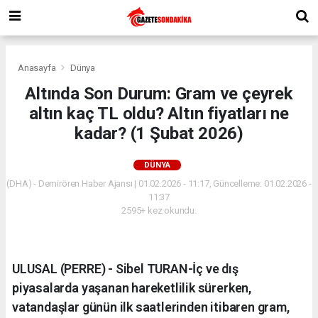
Anasayfa
Dünya
Altında Son Durum: Gram ve çeyrek
altın kaç TL oldu? Altın fiyatları ne
kadar? (1 Şubat 2026)
DÜNYA
(DHA) - Demirören Haber Ajansı | 01.02.2026 - 11:17, Güncelleme: 01.02.2026 -
11:37
2595+ kez okundu.
ULUSAL (PERRE) - Sibel TURAN-İç ve dış
piyasalarda yaşanan hareketlilik sürerken,
vatandaşlar günün ilk saatlerinden itibaren gram,