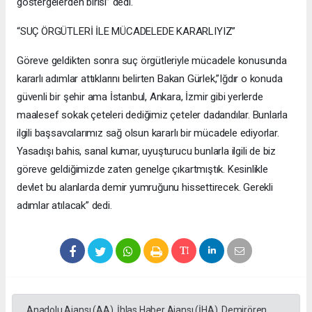
göstergelerden birisi” dedi.
“SUÇ ÖRGÜTLERİ İLE MÜCADELEDE KARARLIYIZ”
Göreve geldikten sonra suç örgütleriyle mücadele konusunda
kararlı adımlar attıklarını belirten Bakan Gürlek,”Iğdır o konuda
güvenli bir şehir ama İstanbul, Ankara, İzmir gibi yerlerde
maalesef sokak çeteleri dediğimiz çeteler dadandılar. Bunlarla
ilgili başsavcılarımız sağ olsun kararlı bir mücadele ediyorlar.
Yasadışı bahis, sanal kumar, uyuşturucu bunlarla ilgili de biz
göreve geldiğimizde zaten genelge çıkartmıştık. Kesinlikle
devlet bu alanlarda demir yumruğunu hissettirecek. Gerekli
adımlar atılacak” dedi.
Anadolu Ajansı (AA), İhlas Haber Ajansı (İHA), Demirören