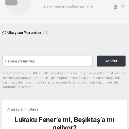
muratsonliman@gmail.com
Okuyucu Yorumları
(0)
Gönder
Yorum yazarak Topluluk Kuralları’nı kabul etmiş bulunuyor ve gazetesondakika.com
sitesine yaptığınız yorumunuzla ilgili doğrudan veya dolaylı tüm sorumluluğu tek
başınıza üstleniyorsunuz. Yazılan tüm yorumlardan site yönetimi hiçbir şekilde
sorumlu tutulamaz.
Anasayfa
Dünya
Lukaku Fener’e mi, Beşiktaş’a mı
geliyor?