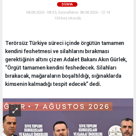
DÜNYA
08.08.2026 - 08:35, Güncelleme: 08.08.2026 - 12:14
136 kez okundu.
Terörsüz Türkiye süreci içinde örgütün tamamen
kendini feshetmesi ve silahlarını bırakması
gerektiğinin altını çizen Adalet Bakanı Akın Gürlek,
“Örgüt tamamen kendini feshedecek. Silahları
bırakacak, mağaraların boşaltıldığı, sığınaklarda
kimsenin kalmadığı tespit edecek” dedi.