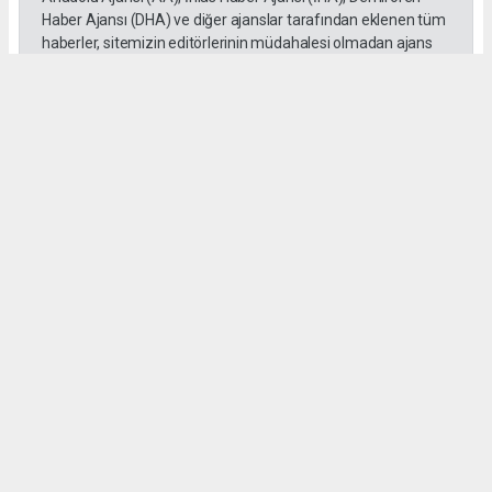
Haber Ajansı (DHA) ve diğer ajanslar tarafından eklenen tüm
haberler, sitemizin editörlerinin müdahalesi olmadan ajans
kanallarından çekilmektedir. Bu haberlerde yer alan hukuki
muhataplar haberi geçen ajanslar olup sitemizin hiç bir
editörü sorumlu tutulamaz...
Okuyucu Yorumları
(0)
Gönder
Yorum yazarak Topluluk Kuralları’nı kabul etmiş bulunuyor ve gazetesondakika.com
sitesine yaptığınız yorumunuzla ilgili doğrudan veya dolaylı tüm sorumluluğu tek
başınıza üstleniyorsunuz. Yazılan tüm yorumlardan site yönetimi hiçbir şekilde
sorumlu tutulamaz.