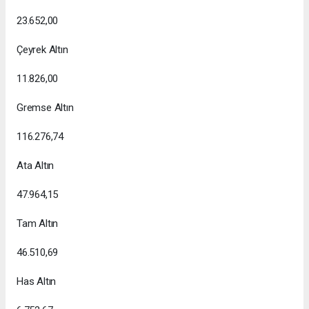
23.652,00
Çeyrek Altın
11.826,00
Gremse Altın
116.276,74
Ata Altın
47.964,15
Tam Altın
46.510,69
Has Altın