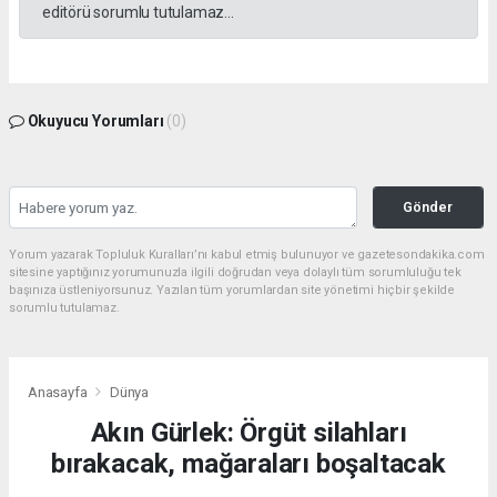
editörü sorumlu tutulamaz...
Okuyucu Yorumları
(0)
Gönder
Yorum yazarak Topluluk Kuralları’nı kabul etmiş bulunuyor ve gazetesondakika.com
sitesine yaptığınız yorumunuzla ilgili doğrudan veya dolaylı tüm sorumluluğu tek
başınıza üstleniyorsunuz. Yazılan tüm yorumlardan site yönetimi hiçbir şekilde
sorumlu tutulamaz.
Anasayfa
Dünya
Akın Gürlek: Örgüt silahları
bırakacak, mağaraları boşaltacak