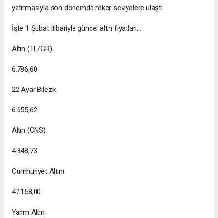
yatırmasıyla son dönemde rekor seviyelere ulaştı.
İşte 1 Şubat itibariyle güncel altın fiyatları...
Altın (TL/GR)
6.786,60
22 Ayar Bilezik
6.655,62
Altın (ONS)
4.848,73
Cumhuriyet Altını
47.158,00
Yarım Altın