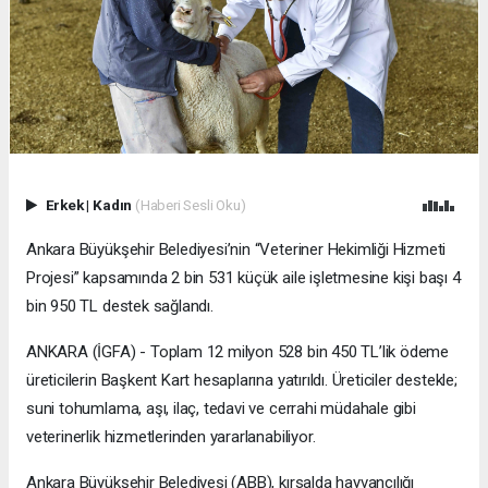
Erkek
|
Kadın
(Haberi Sesli Oku)
Ankara Büyükşehir Belediyesi’nin “Veteriner Hekimliği Hizmeti
Projesi” kapsamında 2 bin 531 küçük aile işletmesine kişi başı 4
bin 950 TL destek sağlandı.
ANKARA (İGFA) - Toplam 12 milyon 528 bin 450 TL’lik ödeme
üreticilerin Başkent Kart hesaplarına yatırıldı. Üreticiler destekle;
suni tohumlama, aşı, ilaç, tedavi ve cerrahi müdahale gibi
veterinerlik hizmetlerinden yararlanabiliyor.
Ankara Büyükşehir Belediyesi (ABB), kırsalda hayvancılığı