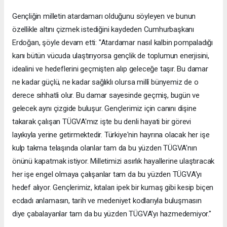
Gençliğin milletin atardamarı olduğunu söyleyen ve bunun
özellikle altını çizmek istediğini kaydeden Cumhurbaşkanı
Erdoğan, şöyle devam etti: "Atardamar nasıl kalbin pompaladığı
kanı bütün vücuda ulaştırıyorsa gençlik de toplumun enerjisini,
idealini ve hedeflerini geçmişten alıp geleceğe taşır. Bu damar
ne kadar güçlü, ne kadar sağlıklı olursa millî bünyemiz de o
derece sıhhatli olur. Bu damar sayesinde geçmiş, bugün ve
gelecek aynı çizgide buluşur. Gençlerimiz için canını dişine
takarak çalışan TÜGVA'mız işte bu denli hayati bir görevi
layıkıyla yerine getirmektedir. Türkiye'nin hayrına olacak her işe
kulp takma telaşında olanlar tam da bu yüzden TÜGVA'nın
önünü kapatmak istiyor. Milletimizi asırlık hayallerine ulaştıracak
her işe engel olmaya çalışanlar tam da bu yüzden TÜGVA'yı
hedef alıyor. Gençlerimiz, kıtaları ipek bir kumaş gibi kesip biçen
ecdadı anlamasın, tarih ve medeniyet kodlarıyla buluşmasın
diye çabalayanlar tam da bu yüzden TÜGVA'yı hazmedemiyor."