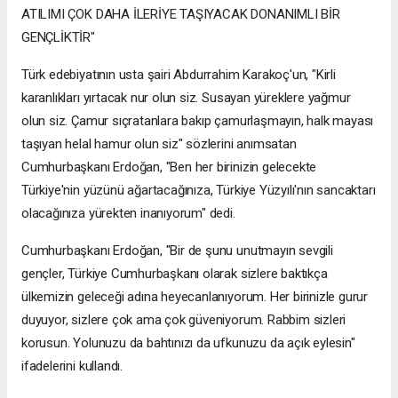
ATILIMI ÇOK DAHA İLERİYE TAŞIYACAK DONANIMLI BİR
GENÇLİKTİR"
Türk edebiyatının usta şairi Abdurrahim Karakoç'un, "Kirli
karanlıkları yırtacak nur olun siz. Susayan yüreklere yağmur
olun siz. Çamur sıçratanlara bakıp çamurlaşmayın, halk mayası
taşıyan helal hamur olun siz" sözlerini anımsatan
Cumhurbaşkanı Erdoğan, "Ben her birinizin gelecekte
Türkiye'nin yüzünü ağartacağınıza, Türkiye Yüzyılı'nın sancaktarı
olacağınıza yürekten inanıyorum" dedi.
Cumhurbaşkanı Erdoğan, "Bir de şunu unutmayın sevgili
gençler, Türkiye Cumhurbaşkanı olarak sizlere baktıkça
ülkemizin geleceği adına heyecanlanıyorum. Her birinizle gurur
duyuyor, sizlere çok ama çok güveniyorum. Rabbim sizleri
korusun. Yolunuzu da bahtınızı da ufkunuzu da açık eylesin"
ifadelerini kullandı.