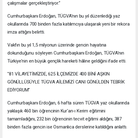
çalışmalar gerçekleştiriyor.”
Cumhurbaşkanı Erdoğan, TÜGVA'nın bu yıl düzenlediği yaz
okullarında 700 binden fazla katılımcıya ulaşarak yeni bir rekora
imza attığını belirtti.
Vakfın bu yıl 1,5 milyonun üzerinde gencin hayatına
dokunduğunu söyleyen Cumhurbaşkanı Erdoğan, TÜGVA'nın
Türkiye'nin en büyük gençlik hareketi hâline geldiğini ifade etti.
"81 VİLAYETİMİZDE, 625 İLÇEMİZDE 400 BİNİ AŞKIN
GÖNÜLLÜSÜYLE TÜGVA AİLEMİZİ CANI GÖNÜLDEN TEBRİK
EDİYORUM"
Cumhurbaşkanı Erdoğan, 6 hafta süren TÜGVA yaz okullarında
yaklaşık 460 bin öğrencinin Kur'an-ı Kerim eğitimini
tamamladığını, 232 bin öğrencinin tecvit eğitimi aldığını, 387
binden fazla gencin ise Osmanlıca derslerine katıldığını anlattı.