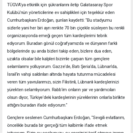
TÜGVA'ya etkinlik için şükranlarını iletip Galatasaray Spor
Kulübü'nün yöneticilerine ev sahiplikleri için teşekkür eden
Cumhurbaşkanı Erdoğan, şunları kaydetti: "Bu stadyumu
sizlerle yani her biri ayrı renkte 70 bin çiçekle süsleyen bu renkli
organizasyonda emeği geçen tüm kardeşlerimi tebrik
ediyorum. Buradan gönül coğrafyamızda ve dünyanın farklı
bölgelerinde şu anda bizleri takip eden, bizlere dua eden,
uzakta olsalar bile kalpleri bizimle çarpan tüm gençlere
selamlarımı yolluyorum. Gazze'de, Batı Şeria'da, Lübnan'da,
İsrail'in vahşi saldırıları altında hayata tutunma mücadelesi
veren tüm yavrularımızı, sizin Filistinli, Lübnanlı kardeşlerinizi
yürekten selamlıyorum. Rabb'im onların yar ve yardımcıları
olsun diyor, Türkiye'deki kardeşlerinin yüreklerinin onlarla birlikte
attığını buradan ifade ediyorum."
Gençlere seslenen Cumhurbaşkanı Erdoğan, "Sevgili evlatlarım,
öncelikle burada bir gerçeği tüm kalbimle ifade etmek
istiyorum. Sizin şu coşkunuzu, şu enerjinizi tarif etmeye inanın