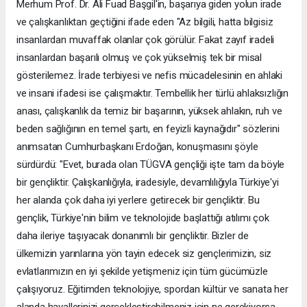
Merhum Prof. Dr. Ali Fuad Başgil'in, başarıya giden yolun irade
ve çalışkanlıktan geçtiğini ifade eden "Az bilgili, hatta bilgisiz
insanlardan muvaffak olanlar çok görülür. Fakat zayıf iradeli
insanlardan başarılı olmuş ve çok yükselmiş tek bir misal
gösterilemez. İrade terbiyesi ve nefis mücadelesinin en ahlaki
ve insani ifadesi ise çalışmaktır. Tembellik her türlü ahlaksızlığın
anası, çalışkanlık da temiz bir başarının, yüksek ahlakın, ruh ve
beden sağlığının en temel şartı, en feyizli kaynağıdır" sözlerini
anımsatan Cumhurbaşkanı Erdoğan, konuşmasını şöyle
sürdürdü: "Evet, burada olan TÜGVA gençliği işte tam da böyle
bir gençliktir. Çalışkanlığıyla, iradesiyle, devamlılığıyla Türkiye'yi
her alanda çok daha iyi yerlere getirecek bir gençliktir. Bu
gençlik, Türkiye'nin bilim ve teknolojide başlattığı atılımı çok
daha ileriye taşıyacak donanımlı bir gençliktir. Bizler de
ülkemizin yarınlarına yön tayin edecek siz gençlerimizin, siz
evlatlarımızın en iyi şekilde yetişmeniz için tüm gücümüzle
çalışıyoruz. Eğitimden teknolojiye, spordan kültür ve sanata her
alanda hayallerinizi gerçekleştirebilmeniz için ne gerekiyorsa