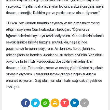
yapıyoruz. İnşallah daha nice yıllar boyunca sizin için çalışmaya
devam edeceğiz. Rabbim yar ve yardımcımız olsun diyorum."
TÜGVA Yaz Okulları finalinin hayırlara vesile olmasını temenni
ettiğini söyleyen Cumhurbaşkanı Erdoğan, "Öğrenci ve
öğretmenlerimizi ayrı ayrı tebrik ediyorum. Yaz tatilinizin kalanını
sevdiklerinizle birlikte huzurla, mutlulukla, neşe içinde
geçirmenizi temenni ediyorum. Ailelerinize, kardeşlerinize,
arkadaşlarınıza benden kucak dolusu selam götürün. Yaz okulu
boyunca birbirinizle kurduğunuz dostlukları, arkadaşlıkları
devam ettirin. Tebessüm, neşe ve sevinç yüzünüzden hiç eksik
olmasın diyorum. Tekrar buluşmak dileğiyle hepinizi Allah'a
emanet ediyorum. Sağ olun, var olun, kalın sağlıcakla" şeklinde
konuştu.