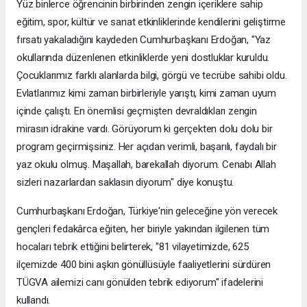
Yüz binlerce öğrencinin birbirinden zengin içeriklere sahip
eğitim, spor, kültür ve sanat etkinliklerinde kendilerini geliştirme
fırsatı yakaladığını kaydeden Cumhurbaşkanı Erdoğan, "Yaz
okullarında düzenlenen etkinliklerde yeni dostluklar kuruldu.
Çocuklarımız farklı alanlarda bilgi, görgü ve tecrübe sahibi oldu.
Evlatlarımız kimi zaman birbirleriyle yarıştı, kimi zaman uyum
içinde çalıştı. En önemlisi geçmişten devraldıkları zengin
mirasın idrakine vardı. Görüyorum ki gerçekten dolu dolu bir
program geçirmişsiniz. Her açıdan verimli, başarılı, faydalı bir
yaz okulu olmuş. Maşallah, barekallah diyorum. Cenabı Allah
sizleri nazarlardan saklasın diyorum" diye konuştu.
Cumhurbaşkanı Erdoğan, Türkiye'nin geleceğine yön verecek
gençleri fedakârca eğiten, her biriyle yakından ilgilenen tüm
hocaları tebrik ettiğini belirterek, "81 vilayetimizde, 625
ilçemizde 400 bini aşkın gönüllüsüyle faaliyetlerini sürdüren
TÜGVA ailemizi canı gönülden tebrik ediyorum" ifadelerini
kullandı.