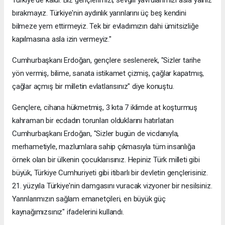
bırakmayız. Türkiye'nin aydınlık yarınlarını üç beş kendini
bilmeze yem ettirmeyiz. Tek bir evladımızın dahi ümitsizliğe
kapılmasına asla izin vermeyiz."
Cumhurbaşkanı Erdoğan, gençlere seslenerek, "Sizler tarihe
yön vermiş, bilime, sanata istikamet çizmiş, çağlar kapatmış,
çağlar açmış bir milletin evlatlarısınız" diye konuştu.
Gençlere, cihana hükmetmiş, 3 kıta 7 iklimde at koşturmuş
kahraman bir ecdadın torunları olduklarını hatırlatan
Cumhurbaşkanı Erdoğan, "Sizler bugün de vicdanıyla,
merhametiyle, mazlumlara sahip çıkmasıyla tüm insanlığa
örnek olan bir ülkenin çocuklarısınız. Hepiniz Türk milleti gibi
büyük, Türkiye Cumhuriyeti gibi itibarlı bir devletin gençlerisiniz.
21. yüzyıla Türkiye'nin damgasını vuracak vizyoner bir nesilsiniz.
Yarınlarımızın sağlam emanetçileri, en büyük güç
kaynağımızsınız" ifadelerini kullandı.