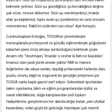
kelimeler yetmez. Sizin şu güzelliğinizi, şu berraklığınızı değme
şair söze, mısraa dökemez. Sizin şu samimiyetinizi, imanla
atan şu kalplerinizi, toplu vuran şu yüreklerinizi en usta ressam
resmedemez. Rabb'im sizlerden razı olsun" diye konuştu.
Cumhurbaşkanı Erdoğan, TÜGVA'nın yöneticileriyle
mensuplarıyla profesyonel ve gönüllü eğitmenleriyle göğüslerini
kabartan işlere imza atmayı sürdürdüğünü belirterek şöyle
devam etti: "Unutmayın, 'İmandır o cevher ki İlahi ne büyüktür/
İmansız olan paslı yürek sinede yüktür' Millî ve manevi
değerlerine sıkı sıkıya sarılan, taşıdığı potansiyelin farkında olan,
şuurlu, onurlu, bilgili ve özgüvenli bir gençliğin yetişmesi için
TÜGVA canla başla gayret sarf ediyor. Geleneksel sporlardan
takım oyunlarına, bilim ve eğitim programlarından kültür ve
sanat etkinliklerine, doğa kamplarından sivil toplum
faaliyetlerine, gençlerimize her alanda değer katan, yeni ufuklar
kazandıran, onları güçlü bir geleceğe hazırlayan çok önemli