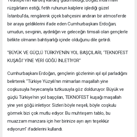
rüzgârların estiği, fetih ruhunun kalplere işlediği güzel
İstanbul'da, rengârenk çiçek bahçesini andıran bir atmosferde
bir araya geldiklerini ifade eden Cumhurbaşkanı Erdoğan;
umudun, sevginin, aydınlığın ve geleceğin timsali olan gençlerle
birlikte olmanın bahtiyarlığı içinde olduğunu dile getirdi.
"BÜYÜK VE GÜÇLÜ TÜRKİYE'NİN YOL BAŞÇILARI, 'TEKNOFEST
KUŞAĞI' YİNE YERİ GÖĞÜ İNLETİYOR"
Cumhurbaşkanı Erdoğan, gençlerin gözlerinin ışıl ışıl parladığını
belirterek "Türkiye Yüzyılı'nın mimarları maşallah yine
coşkusuyla heyecanıyla tutkusuyla göz dolduruyor. Büyük ve
güçlü Türkiye'nin yol başçıları, TEKNOFEST kuşağı maşallah
yine yeri göğü inletiyor. Sizleri böyle neşeli, böyle coşkulu
görmek bizi çok mutlu ediyor. Bu muhteşem tablo, bu
muazzam manzara için her birinize ayrı ayrı teşekkür
ediyorum" ifadelerini kullandı.