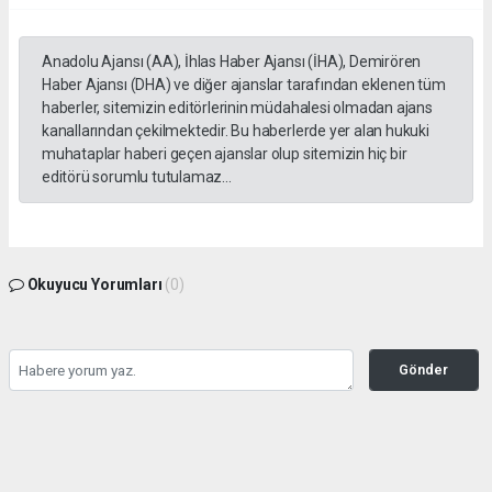
Anadolu Ajansı (AA), İhlas Haber Ajansı (İHA), Demirören
Haber Ajansı (DHA) ve diğer ajanslar tarafından eklenen tüm
haberler, sitemizin editörlerinin müdahalesi olmadan ajans
kanallarından çekilmektedir. Bu haberlerde yer alan hukuki
muhataplar haberi geçen ajanslar olup sitemizin hiç bir
editörü sorumlu tutulamaz...
Okuyucu Yorumları
(0)
Gönder
Yorum yazarak Topluluk Kuralları’nı kabul etmiş bulunuyor ve gazetesondakika.com
sitesine yaptığınız yorumunuzla ilgili doğrudan veya dolaylı tüm sorumluluğu tek
başınıza üstleniyorsunuz. Yazılan tüm yorumlardan site yönetimi hiçbir şekilde
sorumlu tutulamaz.