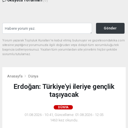
Okuyucu Yorumları
(0)
Gönder
Yorum yazarak Topluluk Kuralları’nı kabul etmiş bulunuyor ve gazetesondakika.com
sitesine yaptığınız yorumunuzla ilgili doğrudan veya dolaylı tüm sorumluluğu tek
başınıza üstleniyorsunuz. Yazılan tüm yorumlardan site yönetimi hiçbir şekilde
sorumlu tutulamaz.
Anasayfa
Dünya
Erdoğan: Türkiye'yi ileriye gençlik
taşıyacak
DÜNYA
01.08.2026 - 10:41, Güncelleme: 01.08.2026 - 12:05
1463 kez okundu.