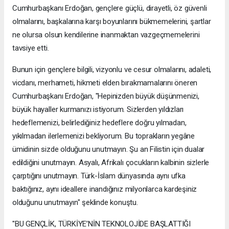
Cumhurbaşkanı Erdoğan, gençlere güçlü, dirayetli, öz güvenli
olmalarını, başkalarına karşı boyunlarını bükmemelerini, şartlar
ne olursa olsun kendilerine inanmaktan vazgeçmemelerini
tavsiye etti.
Bunun için gençlere bilgili, vizyonlu ve cesur olmalarını, adaleti,
vicdanı, merhameti, hikmeti elden bırakmamalarını öneren
Cumhurbaşkanı Erdoğan, "Hepinizden büyük düşünmenizi,
büyük hayaller kurmanızı istiyorum. Sizlerden yıldızları
hedeflemenizi, belirlediğiniz hedeflere doğru yılmadan,
yıkılmadan ilerlemenizi bekliyorum. Bu toprakların yegâne
ümidinin sizde olduğunu unutmayın. Şu an Filistin için dualar
edildiğini unutmayın. Asyalı, Afrikalı çocukların kalbinin sizlerle
çarptığını unutmayın. Türk-İslam dünyasında aynı ufka
baktığınız, aynı ideallere inandığınız milyonlarca kardeşiniz
olduğunu unutmayın" şeklinde konuştu.
"BU GENÇLİK, TÜRKİYE’NİN TEKNOLOJİDE BAŞLATTIĞI