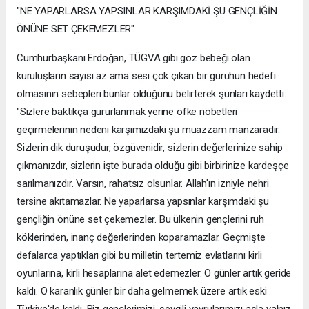
"NE YAPARLARSA YAPSINLAR KARŞIMDAKİ ŞU GENÇLİĞİN
ÖNÜNE SET ÇEKEMEZLER"
Cumhurbaşkanı Erdoğan, TÜGVA gibi göz bebeği olan
kuruluşların sayısı az ama sesi çok çıkan bir güruhun hedefi
olmasının sebepleri bunlar olduğunu belirterek şunları kaydetti:
"Sizlere baktıkça gururlanmak yerine öfke nöbetleri
geçirmelerinin nedeni karşımızdaki şu muazzam manzaradır.
Sizlerin dik duruşudur, özgüvenidir, sizlerin değerlerinize sahip
çıkmanızdır, sizlerin işte burada olduğu gibi birbirinize kardeşçe
sarılmanızdır. Varsın, rahatsız olsunlar. Allah'ın izniyle nehri
tersine akıtamazlar. Ne yaparlarsa yapsınlar karşımdaki şu
gençliğin önüne set çekemezler. Bu ülkenin gençlerini ruh
köklerinden, inanç değerlerinden koparamazlar. Geçmişte
defalarca yaptıkları gibi bu milletin tertemiz evlatlarını kirli
oyunlarına, kirli hesaplarına alet edemezler. O günler artık geride
kaldı. O karanlık günler bir daha gelmemek üzere artık eski
Türkiye'de kaldı. Biz gençlerimizi, sevgili yavrularımızı asla yalnız