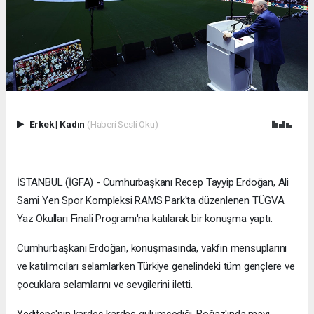
Erkek
|
Kadın
(Haberi Sesli Oku)
İSTANBUL (İGFA) - Cumhurbaşkanı Recep Tayyip Erdoğan, Ali
Sami Yen Spor Kompleksi RAMS Park'ta düzenlenen TÜGVA
Yaz Okulları Finali Programı'na katılarak bir konuşma yaptı.
Cumhurbaşkanı Erdoğan, konuşmasında, vakfın mensuplarını
ve katılımcıları selamlarken Türkiye genelindeki tüm gençlere ve
çocuklara selamlarını ve sevgilerini iletti.
Yeditepe'nin kardeş kardeş gülümsediği, Boğaz'ında mavi