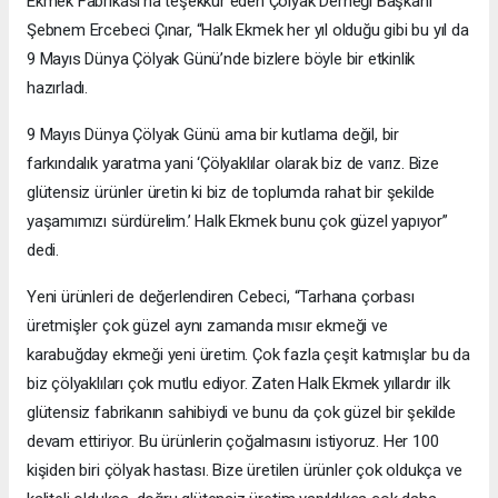
Ekmek Fabrikası’na teşekkür eden Çölyak Derneği Başkanı
Şebnem Ercebeci Çınar, “Halk Ekmek her yıl olduğu gibi bu yıl da
9 Mayıs Dünya Çölyak Günü’nde bizlere böyle bir etkinlik
hazırladı.
9 Mayıs Dünya Çölyak Günü ama bir kutlama değil, bir
farkındalık yaratma yani ‘Çölyaklılar olarak biz de varız. Bize
glütensiz ürünler üretin ki biz de toplumda rahat bir şekilde
yaşamımızı sürdürelim.’ Halk Ekmek bunu çok güzel yapıyor”
dedi.
Yeni ürünleri de değerlendiren Cebeci, “Tarhana çorbası
üretmişler çok güzel aynı zamanda mısır ekmeği ve
karabuğday ekmeği yeni üretim. Çok fazla çeşit katmışlar bu da
biz çölyaklıları çok mutlu ediyor. Zaten Halk Ekmek yıllardır ilk
glütensiz fabrikanın sahibiydi ve bunu da çok güzel bir şekilde
devam ettiriyor. Bu ürünlerin çoğalmasını istiyoruz. Her 100
kişiden biri çölyak hastası. Bize üretilen ürünler çok oldukça ve