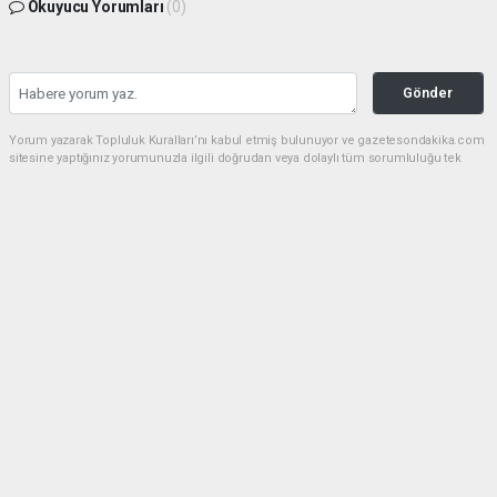
Okuyucu Yorumları
(0)
Gönder
Yorum yazarak Topluluk Kuralları’nı kabul etmiş bulunuyor ve gazetesondakika.com
sitesine yaptığınız yorumunuzla ilgili doğrudan veya dolaylı tüm sorumluluğu tek
başınıza üstleniyorsunuz. Yazılan tüm yorumlardan site yönetimi hiçbir şekilde
sorumlu tutulamaz.
Anasayfa
Dünya
Akın Gürlek: Örgüt silahları
bırakacak, mağaraları boşaltacak
DÜNYA
08.08.2026 - 08:35, Güncelleme: 08.08.2026 - 12:14
56 kez okundu.