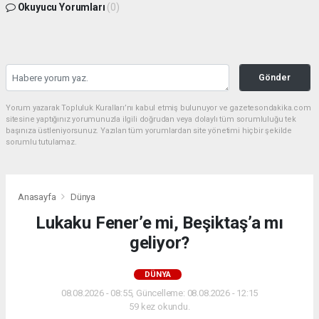
Okuyucu Yorumları
(0)
Gönder
Yorum yazarak Topluluk Kuralları’nı kabul etmiş bulunuyor ve gazetesondakika.com
sitesine yaptığınız yorumunuzla ilgili doğrudan veya dolaylı tüm sorumluluğu tek
başınıza üstleniyorsunuz. Yazılan tüm yorumlardan site yönetimi hiçbir şekilde
sorumlu tutulamaz.
Anasayfa
Dünya
Lukaku Fener’e mi, Beşiktaş’a mı
geliyor?
DÜNYA
08.08.2026 - 08:55, Güncelleme: 08.08.2026 - 12:15
59 kez okundu.