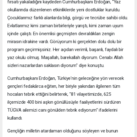
fırsatı yakaladığını kaydeden Cumhurbaşkanı Erdoğan, "Yaz
okullarında düzenlenen etkinliklerde yeni dostluklar kuruldu.
Çocuklarımız farklı alanlarda bilgi, görgü ve tecrübe sahibi oldu.
Evlatlarımız kimi zaman birbirleriyle yarıştı, kimi zaman uyum
içinde çalıştı. En önemlisi geçmişten devraldıkları zengin
mirasın idrakine vardı. Görüyorum ki gerçekten dolu dolu bir
program geçirmişsiniz. Her açıdan verimli, başarılı, faydalı bir
yaz okulu olmuş. Maşallah, barekallah diyorum. Cenabı Allah
sizleri nazarlardan saklasın diyorum" diye konuştu.
Cumhurbaşkanı Erdoğan, Türkiye'nin geleceğine yön verecek
gençleri fedakârca eğiten, her biriyle yakından ilgilenen tüm
hocaları tebrik ettiğini belirterek, "81 vilayetimizde, 625
ilçemizde 400 bini aşkın gönüllüsüyle faaliyetlerini sürdüren
TÜGVA ailemizi canı gönülden tebrik ediyorum" ifadelerini
kullandı.
Gençliğin milletin atardamarı olduğunu söyleyen ve bunun