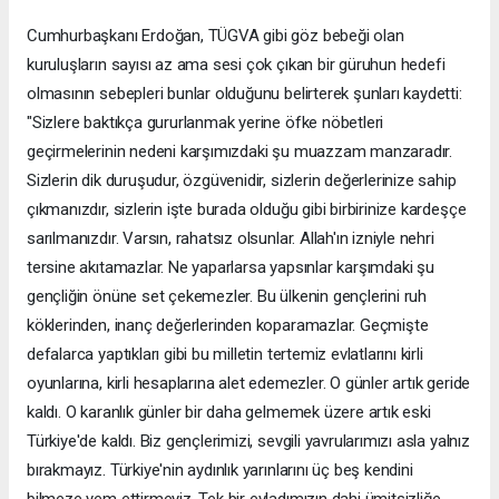
Cumhurbaşkanı Erdoğan, TÜGVA gibi göz bebeği olan
kuruluşların sayısı az ama sesi çok çıkan bir güruhun hedefi
olmasının sebepleri bunlar olduğunu belirterek şunları kaydetti:
"Sizlere baktıkça gururlanmak yerine öfke nöbetleri
geçirmelerinin nedeni karşımızdaki şu muazzam manzaradır.
Sizlerin dik duruşudur, özgüvenidir, sizlerin değerlerinize sahip
çıkmanızdır, sizlerin işte burada olduğu gibi birbirinize kardeşçe
sarılmanızdır. Varsın, rahatsız olsunlar. Allah'ın izniyle nehri
tersine akıtamazlar. Ne yaparlarsa yapsınlar karşımdaki şu
gençliğin önüne set çekemezler. Bu ülkenin gençlerini ruh
köklerinden, inanç değerlerinden koparamazlar. Geçmişte
defalarca yaptıkları gibi bu milletin tertemiz evlatlarını kirli
oyunlarına, kirli hesaplarına alet edemezler. O günler artık geride
kaldı. O karanlık günler bir daha gelmemek üzere artık eski
Türkiye'de kaldı. Biz gençlerimizi, sevgili yavrularımızı asla yalnız
bırakmayız. Türkiye'nin aydınlık yarınlarını üç beş kendini
bilmeze yem ettirmeyiz. Tek bir evladımızın dahi ümitsizliğe