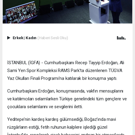
Erkek
|
Kadın
(Haberi Sesli Oku)
İSTANBUL (İGFA) - Cumhurbaşkanı Recep Tayyip Erdoğan, Ali
Sami Yen Spor Kompleksi RAMS Park'ta düzenlenen TÜGVA
Yaz Okulları Finali Programı'na katılarak bir konuşma yaptı.
Cumhurbaşkanı Erdoğan, konuşmasında, vakfın mensuplarını
ve katılımcıları selamlarken Türkiye genelindeki tüm gençlere ve
çocuklara selamlarını ve sevgilerini iletti.
Yeditepe'nin kardeş kardeş gülümsediği, Boğaz'ında mavi
rüzgârların estiği, fetih ruhunun kalplere işlediği güzel
İstanbul'da, rengârenk çiçek bahçesini andıran bir atmosferde