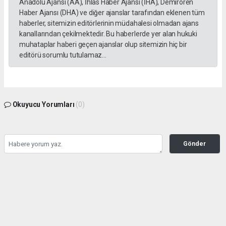
Anadolu Ajansı (AA), İhlas Haber Ajansı (İHA), Demirören
Haber Ajansı (DHA) ve diğer ajanslar tarafından eklenen tüm
haberler, sitemizin editörlerinin müdahalesi olmadan ajans
kanallarından çekilmektedir. Bu haberlerde yer alan hukuki
muhataplar haberi geçen ajanslar olup sitemizin hiç bir
editörü sorumlu tutulamaz...
Okuyucu Yorumları
(0)
Gönder
Yorum yazarak Topluluk Kuralları’nı kabul etmiş bulunuyor ve gazetesondakika.com
sitesine yaptığınız yorumunuzla ilgili doğrudan veya dolaylı tüm sorumluluğu tek
başınıza üstleniyorsunuz. Yazılan tüm yorumlardan site yönetimi hiçbir şekilde
sorumlu tutulamaz.