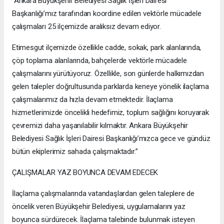
“Ankara Büyükşehir Belediyesi Sağlık İşleri Dairesi
Başkanlığı’mız tarafından koordine edilen vektörle mücadele
çalışmaları 25 ilçemizde aralıksız devam ediyor.
Etimesgut ilçemizde özellikle cadde, sokak, park alanlarında,
çöp toplama alanlarında, bahçelerde vektörle mücadele
çalışmalarını yürütüyoruz. Özellikle, son günlerde halkımızdan
gelen talepler doğrultusunda parklarda keneye yönelik ilaçlama
çalışmalarımız da hızla devam etmektedir. İlaçlama
hizmetlerimizde öncelikli hedefimiz, toplum sağlığını koruyarak
çevremizi daha yaşanılabilir kılmaktır. Ankara Büyükşehir
Belediyesi Sağlık İşleri Dairesi Başkanlığı’mızca gece ve gündüz
bütün ekiplerimiz sahada çalışmaktadır.”
ÇALIŞMALAR YAZ BOYUNCA DEVAM EDECEK
İlaçlama çalışmalarında vatandaşlardan gelen taleplere de
öncelik veren Büyükşehir Belediyesi, uygulamalarını yaz
boyunca sürdürecek. İlaçlama talebinde bulunmak isteyen