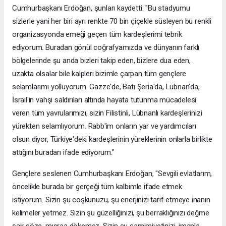
Cumhurbaşkanı Erdoğan, şunları kaydetti: "Bu stadyumu
sizlerle yani her biri ayrı renkte 70 bin çiçekle süsleyen bu renkli
organizasyonda emeği geçen tüm kardeşlerimi tebrik
ediyorum. Buradan gönül coğrafyamızda ve dünyanın farklı
bölgelerinde şu anda bizleri takip eden, bizlere dua eden,
uzakta olsalar bile kalpleri bizimle çarpan tüm gençlere
selamlarımı yolluyorum. Gazze'de, Batı Şeria'da, Lübnan'da,
İsrail'in vahşi saldırıları altında hayata tutunma mücadelesi
veren tüm yavrularımızı, sizin Filistinli, Lübnanlı kardeşlerinizi
yürekten selamlıyorum. Rabb'im onların yar ve yardımcıları
olsun diyor, Türkiye'deki kardeşlerinin yüreklerinin onlarla birlikte
attığını buradan ifade ediyorum."
Gençlere seslenen Cumhurbaşkanı Erdoğan, "Sevgili evlatlarım,
öncelikle burada bir gerçeği tüm kalbimle ifade etmek
istiyorum. Sizin şu coşkunuzu, şu enerjinizi tarif etmeye inanın
kelimeler yetmez. Sizin şu güzelliğinizi, şu berraklığınızı değme
şair söze, mısraa dökemez. Sizin şu samimiyetinizi, imanla