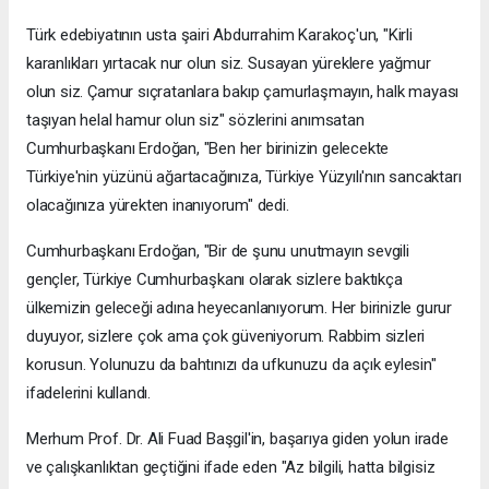
Türk edebiyatının usta şairi Abdurrahim Karakoç'un, "Kirli
karanlıkları yırtacak nur olun siz. Susayan yüreklere yağmur
olun siz. Çamur sıçratanlara bakıp çamurlaşmayın, halk mayası
taşıyan helal hamur olun siz" sözlerini anımsatan
Cumhurbaşkanı Erdoğan, "Ben her birinizin gelecekte
Türkiye'nin yüzünü ağartacağınıza, Türkiye Yüzyılı'nın sancaktarı
olacağınıza yürekten inanıyorum" dedi.
Cumhurbaşkanı Erdoğan, "Bir de şunu unutmayın sevgili
gençler, Türkiye Cumhurbaşkanı olarak sizlere baktıkça
ülkemizin geleceği adına heyecanlanıyorum. Her birinizle gurur
duyuyor, sizlere çok ama çok güveniyorum. Rabbim sizleri
korusun. Yolunuzu da bahtınızı da ufkunuzu da açık eylesin"
ifadelerini kullandı.
Merhum Prof. Dr. Ali Fuad Başgil'in, başarıya giden yolun irade
ve çalışkanlıktan geçtiğini ifade eden "Az bilgili, hatta bilgisiz