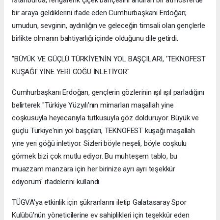
bir araya geldiklerini ifade eden Cumhurbaşkanı Erdoğan;
umudun, sevginin, aydınlığın ve geleceğin timsali olan gençlerle
birlikte olmanın bahtiyarlığı içinde olduğunu dile getirdi.
"BÜYÜK VE GÜÇLÜ TÜRKİYE'NİN YOL BAŞÇILARI, 'TEKNOFEST
KUŞAĞI' YİNE YERİ GÖĞÜ İNLETİYOR"
Cumhurbaşkanı Erdoğan, gençlerin gözlerinin ışıl ışıl parladığını
belirterek "Türkiye Yüzyılı'nın mimarları maşallah yine
coşkusuyla heyecanıyla tutkusuyla göz dolduruyor. Büyük ve
güçlü Türkiye'nin yol başçıları, TEKNOFEST kuşağı maşallah
yine yeri göğü inletiyor. Sizleri böyle neşeli, böyle coşkulu
görmek bizi çok mutlu ediyor. Bu muhteşem tablo, bu
muazzam manzara için her birinize ayrı ayrı teşekkür
ediyorum" ifadelerini kullandı.
TÜGVA'ya etkinlik için şükranlarını iletip Galatasaray Spor
Kulübü'nün yöneticilerine ev sahiplikleri için teşekkür eden