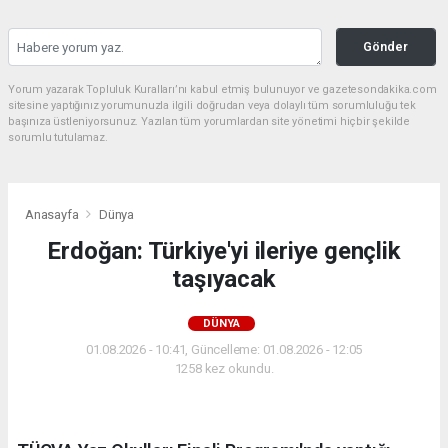
Gönder
Yorum yazarak Topluluk Kuralları’nı kabul etmiş bulunuyor ve gazetesondakika.com
sitesine yaptığınız yorumunuzla ilgili doğrudan veya dolaylı tüm sorumluluğu tek
başınıza üstleniyorsunuz. Yazılan tüm yorumlardan site yönetimi hiçbir şekilde
sorumlu tutulamaz.
Anasayfa
Dünya
Erdoğan: Türkiye'yi ileriye gençlik
taşıyacak
DÜNYA
01.08.2026 - 10:41, Güncelleme: 01.08.2026 - 12:05
1258 kez okundu.