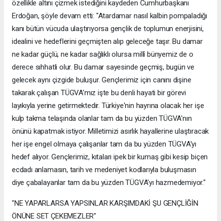
özellikle altını çizmek istediğini kaydeden Cumhurbaşkanı
Erdoğan, şöyle devam etti: "Atardamar nasıl kalbin pompaladığı
kanı bütün vücuda ulaştırıyorsa gençlik de toplumun enerjisini,
idealini ve hedeflerini geçmişten alıp geleceğe taşır. Bu damar
ne kadar güçlü, ne kadar sağlıklı olursa millî bünyemiz de o
derece sıhhatli olur. Bu damar sayesinde geçmiş, bugün ve
gelecek aynı çizgide buluşur. Gençlerimiz için canını dişine
takarak çalışan TÜGVA'mız işte bu denli hayati bir görevi
layıkıyla yerine getirmektedir. Türkiye'nin hayrına olacak her işe
kulp takma telaşında olanlar tam da bu yüzden TÜGVA'nın
önünü kapatmak istiyor. Milletimizi asırlık hayallerine ulaştıracak
her işe engel olmaya çalışanlar tam da bu yüzden TÜGVA'yı
hedef alıyor. Gençlerimiz, kıtaları ipek bir kumaş gibi kesip biçen
ecdadı anlamasın, tarih ve medeniyet kodlarıyla buluşmasın
diye çabalayanlar tam da bu yüzden TÜGVA'yı hazmedemiyor."
"NE YAPARLARSA YAPSINLAR KARŞIMDAKİ ŞU GENÇLİĞİN
ÖNÜNE SET ÇEKEMEZLER"