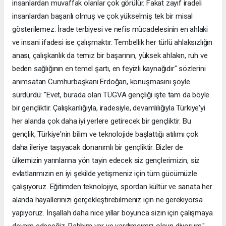
insanlardan muvaffak olanlar çok görülür. Fakat zayıf iradeli
insanlardan başarılı olmuş ve çok yükselmiş tek bir misal
gösterilemez. İrade terbiyesi ve nefis mücadelesinin en ahlaki
ve insani ifadesi ise çalışmaktır. Tembellik her türlü ahlaksızlığın
anası, çalışkanlık da temiz bir başarının, yüksek ahlakın, ruh ve
beden sağlığının en temel şartı, en feyizli kaynağıdır" sözlerini
anımsatan Cumhurbaşkanı Erdoğan, konuşmasını şöyle
sürdürdü: "Evet, burada olan TÜGVA gençliği işte tam da böyle
bir gençliktir. Çalışkanlığıyla, iradesiyle, devamlılığıyla Türkiye'yi
her alanda çok daha iyi yerlere getirecek bir gençliktir. Bu
gençlik, Türkiye'nin bilim ve teknolojide başlattığı atılımı çok
daha ileriye taşıyacak donanımlı bir gençliktir. Bizler de
ülkemizin yarınlarına yön tayin edecek siz gençlerimizin, siz
evlatlarımızın en iyi şekilde yetişmeniz için tüm gücümüzle
çalışıyoruz. Eğitimden teknolojiye, spordan kültür ve sanata her
alanda hayallerinizi gerçekleştirebilmeniz için ne gerekiyorsa
yapıyoruz. İnşallah daha nice yıllar boyunca sizin için çalışmaya
devam edeceğiz. Rabbim yar ve yardımcımız olsun diyorum."