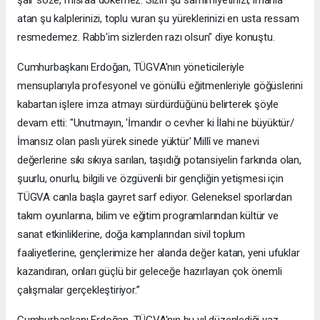
atan şu kalplerinizi, toplu vuran şu yüreklerinizi en usta ressam
resmedemez. Rabb'im sizlerden razı olsun" diye konuştu.
Cumhurbaşkanı Erdoğan, TÜGVA'nın yöneticileriyle
mensuplarıyla profesyonel ve gönüllü eğitmenleriyle göğüslerini
kabartan işlere imza atmayı sürdürdüğünü belirterek şöyle
devam etti: "Unutmayın, 'İmandır o cevher ki İlahi ne büyüktür/
İmansız olan paslı yürek sinede yüktür' Millî ve manevi
değerlerine sıkı sıkıya sarılan, taşıdığı potansiyelin farkında olan,
şuurlu, onurlu, bilgili ve özgüvenli bir gençliğin yetişmesi için
TÜGVA canla başla gayret sarf ediyor. Geleneksel sporlardan
takım oyunlarına, bilim ve eğitim programlarından kültür ve
sanat etkinliklerine, doğa kamplarından sivil toplum
faaliyetlerine, gençlerimize her alanda değer katan, yeni ufuklar
kazandıran, onları güçlü bir geleceğe hazırlayan çok önemli
çalışmalar gerçekleştiriyor.”
Cumhurbaşkanı Erdoğan, TÜGVA'nın bu yıl düzenlediği yaz