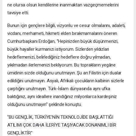
ne olursa olsun kendilerine inanmaktan vazgeçmemelerini
tavsiye etti.
Bunun için gençlere bilgili, vizyonlu ve cesur olmalarını, adaleti,
vicdanı, merhameti, hikmeti elden bırakmamalarını öneren
Cumhurbaşkanı Erdoğan, "Hepinizden büyük düşünmenizi,
büyük hayaller kurmanızı istiyorum. Sizlerden yıldızları
hedeflemenizi, belirlediğiniz hedeflere doğru yılmadan,
yıkılmadan ilerlemenizi bekliyorum. Bu toprakların yegâne
ümidinin sizde olduğunu unutmayın. Şu an Filistin için dualar
edildiğini unutmayın. Asyalı, Afrikalı çocukların kalbinin sizlerle
çarptığını unutmayın. Türk-İslam dünyasında aynı ufka
baktığınız, aynı ideallere inandığınız milyonlarca kardeşiniz
olduğunu unutmayın" şeklinde konuştu.
"BU GENÇLİK, TÜRKİYE’NİN TEKNOLOJİDE BAŞLATTIĞI
ATILIMI ÇOK DAHA İLERİYE TAŞIYACAK DONANIMLI BİR
GENÇLİKTİR"