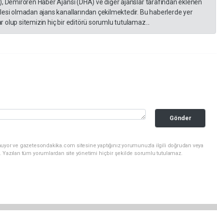
), Demirören Haber Ajansı (DHA) ve diğer ajanslar tarafından eklenen
lesi olmadan ajans kanallarından çekilmektedir. Bu haberlerde yer
 olup sitemizin hiç bir editörü sorumlu tutulamaz...
Gönder
nuyor ve gazetesondakika.com sitesine yaptığınız yorumunuzla ilgili doğrudan veya
. Yazılan tüm yorumlardan site yönetimi hiçbir şekilde sorumlu tutulamaz.