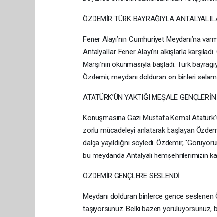
ÖZDEMİR TÜRK BAYRAĞIYLA ANTALYALIL
Fener Alayı’nın Cumhuriyet Meydanı’na varm
Antalyalılar Fener Alayı’nı alkışlarla karşıla
Marşı’nın okunmasıyla başladı. Türk bayrağı
Özdemir, meydanı dolduran on binleri selaml
ATATÜRK’ÜN YAKTIĞI MEŞALE GENÇLERİN
Konuşmasına Gazi Mustafa Kemal Atatürk’ün
zorlu mücadeleyi anlatarak başlayan Özdemi
dalga yayıldığını söyledi. Özdemir, “Görüy
bu meydanda Antalyalı hemşehrilerimizin kalb
ÖZDEMİR GENÇLERE SESLENDİ
Meydanı dolduran binlerce gence seslenen 
taşıyorsunuz. Belki bazen yoruluyorsunuz, 