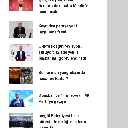
önümüzdeki hafta Meclis'e
sunulacak
Kayıt dışı paraya yeni
uygulama freni
CHP'de örgüt revizyonu
sürüyor: 12 ilde yeni il
başkanları görevlendirildi
Son orman yangınlarında
hasar ne kadar?
3 başkan ve 1 milletvekili AK
Parti’ye geçiyor
İnegöl Belediyesi tercih
sürecinde de öğrencilerin
yanında