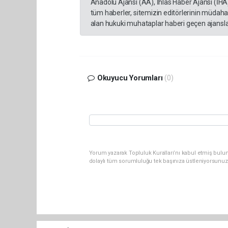
Anadolu Ajansı (AA), İhlas Haber Ajansı (İHA
tüm haberler, sitemizin editörlerinin müdaha
alan hukuki muhataplar haberi geçen ajanslar
Okuyucu Yorumları
(0)
Yorum yazarak Topluluk Kuralları’nı kabul etmiş bulu
dolaylı tüm sorumluluğu tek başınıza üstleniyorsunuz