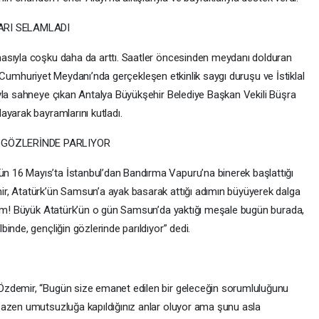
ARI SELAMLADI
asıyla coşku daha da arttı. Saatler öncesinden meydanı dolduran
dı. Cumhuriyet Meydanı’nda gerçekleşen etkinlik saygı duruşu ve İstiklal
yla sahneye çıkan Antalya Büyükşehir Belediye Başkan Vekili Büşra
ayarak bayramlarını kutladı.
 GÖZLERİNDE PARLIYOR
 16 Mayıs’ta İstanbul’dan Bandırma Vapuru’na binerek başlattığı
r, Atatürk’ün Samsun’a ayak basarak attığı adımın büyüyerek dalga
orum! Büyük Atatürk’ün o gün Samsun’da yaktığı meşale bugün burada,
inde, gençliğin gözlerinde parıldıyor” dedi.
Özdemir, “Bugün size emanet edilen bir geleceğin sorumluluğunu
bazen umutsuzluğa kapıldığınız anlar oluyor ama şunu asla