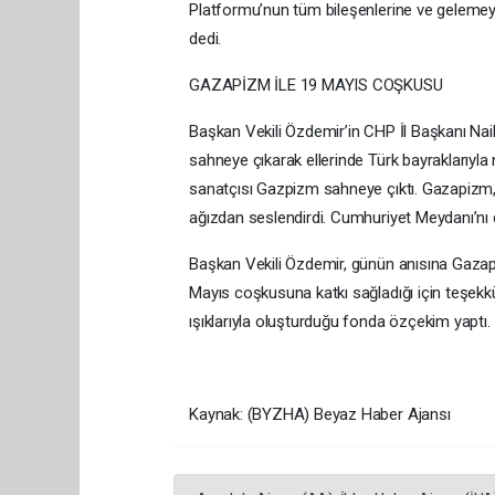
Platformu’nun tüm bileşenlerine ve gelemey
dedi.
GAZAPİZM İLE 19 MAYIS COŞKUSU
Başkan Vekili Özdemir’in CHP İl Başkanı Nail K
sahneye çıkarak ellerinde Türk bayraklarıyla
sanatçısı Gazpizm sahneye çıktı. Gazapizm, ke
ağızdan seslendirdi. Cumhuriyet Meydanı’nı d
Başkan Vekili Özdemir, günün anısına Gazapizm
Mayıs coşkusuna katkı sağladığı için teşekkü
ışıklarıyla oluşturduğu fonda özçekim yaptı.
Kaynak: (BYZHA) Beyaz Haber Ajansı