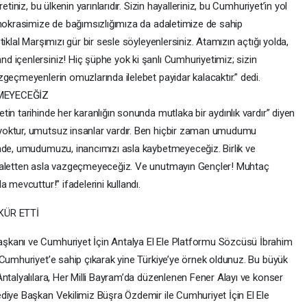
tiniz, bu ülkenin yarınlarıdır. Sizin hayalleriniz, bu Cumhuriyet’in yol
emokrasimize de bağımsızlığımıza da adaletimize de sahip
iklal Marşımızı gür bir sesle söyleyenlersiniz. Atamızın açtığı yolda,
 içenlersiniz! Hiç şüphe yok ki şanlı Cumhuriyetimiz; sizin
geçmeyenlerin omuzlarında ilelebet payidar kalacaktır.” dedi.
MEYECEĞİZ
in tarihinde her karanlığın sonunda mutlaka bir aydınlık vardır” diyen
yoktur, umutsuz insanlar vardır. Ben hiçbir zaman umudumu
nde, umudumuzu, inancımızı asla kaybetmeyeceğiz. Birlik ve
adaletten asla vazgeçmeyeceğiz. Ve unutmayın Gençler! Muhtaç
 mevcuttur!” ifadelerini kullandı.
KÜR ETTİ
şkanı ve Cumhuriyet İçin Antalya El Ele Platformu Sözcüsü İbrahim
 Cumhuriyet’e sahip çıkarak yine Türkiye’ye örnek oldunuz. Bu büyük
ntalyalılara, Her Milli Bayram’da düzenlenen Fener Alayı ve konser
diye Başkan Vekilimiz Büşra Özdemir ile Cumhuriyet İçin El Ele