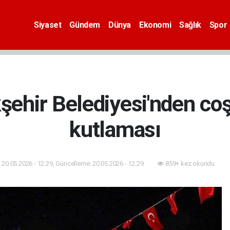
Siyaset
Gündem
Dünya
Ekonomi
Sağlık
Spor
şehir Belediyesi'nden co
kutlaması
20.05.2026 - 12:29, Güncelleme: 20.05.2026 - 12:29
859+ kez okundu.