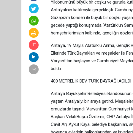
Yıldönümünü büyük bir coşku ve gururla kutl
Antalyalının katılımıyla gerçekleşti. Cumhu
Gazapizm konseri ile büyük bir coşku yaşand
gecede yaptığı konuşmada “Atatürk’ün Sams
hemşehrilerimizin kalbinde, gençliğin gözleri
Antalya, 19 Mayıs Atatürk’ü Anma, Gençlik v
Ellerinde Türk Bayrakları ve meşaleler ile Fene
Varyant’tan başlayan ve Cumhuriyet Meydanı
buldu.
400 METRELİK DEV TÜRK BAYRAĞI AÇILDI
Antalya Büyükşehir Belediyesi Bandosunun ç
yaştan Antalyalıyı bir araya getirdi. Meşalel
omuzlarda taşındı. Varyanttan Cumhuriyet 
Başkan Vekili Büşra Özdemir, CHP Antalya İl
Cavit Arı, Aykut Kaya, belediye başkanları, siv
boyunca evlerinin balkonlarından ve işyerleri