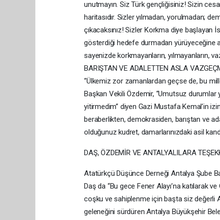
unutmayın. Siz Türk gençliğisiniz! Sizin cesare
haritasıdır. Sizler yılmadan, yorulmadan; d
çıkacaksınız! Sizler Korkma diye başlayan İst
gösterdiği hedefe durmadan yürüyeceğine and
sayenizde korkmayanların, yılmayanların, vaz
BARIŞTAN VE ADALETTEN ASLA VAZGEÇ
“Ülkemiz zor zamanlardan geçse de, bu millet
Başkan Vekili Özdemir, “Umutsuz durumlar 
yitirmedim” diyen Gazi Mustafa Kemal’in izi
beraberlikten, demokrasiden, barıştan ve 
olduğunuz kudret, damarlarınızdaki asil kanda
DAŞ, ÖZDEMİR VE ANTALYALILARA TEŞEK
Atatürkçü Düşünce Derneği Antalya Şube Ba
Daş da “Bu gece Fener Alayı’na katılarak ve
coşku ve sahiplenme için başta siz değerli A
geleneğini sürdüren Antalya Büyükşehir Bele