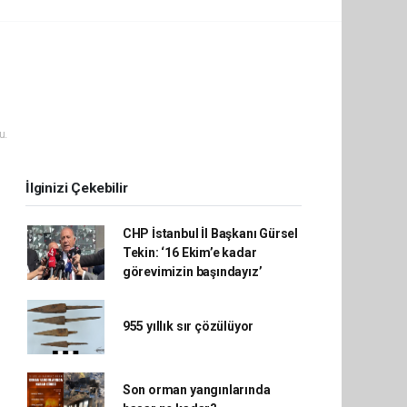
u.
İlginizi Çekebilir
CHP İstanbul İl Başkanı Gürsel
Tekin: ‘16 Ekim’e kadar
görevimizin başındayız’
955 yıllık sır çözülüyor
Son orman yangınlarında