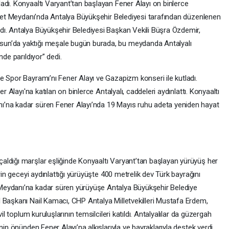
adı. Konyaaltı Varyant’tan başlayan Fener Alayı on binlerce
riyet Meydanı’nda Antalya Büyükşehir Belediyesi tarafından düzenlenen
ı. Antalya Büyükşehir Belediyesi Başkan Vekili Büşra Özdemir,
un’da yaktığı meşale bugün burada, bu meydanda Antalyalı
nde parıldıyor” dedi.
e Spor Bayramı’nı Fener Alayı ve Gazapizm konseri ile kutladı.
r Alayı'na katılan on binlerce Antalyalı, caddeleri aydınlattı. Konyaaltı
’na kadar süren Fener Alayı’nda 19 Mayıs ruhu adeta yeniden hayat
aldığı marşlar eşliğinde Konyaaltı Varyant’tan başlayan yürüyüş her
erin geceyi aydınlattığı yürüyüşte 400 metrelik dev Türk bayrağını
Meydanı’na kadar süren yürüyüşe Antalya Büyükşehir Belediye
 Başkanı Nail Kamacı, CHP Antalya Milletvekilleri Mustafa Erdem,
il toplum kuruluşlarının temsilcileri katıldı. Antalyalılar da güzergah
nin önünden Fener Alayı’na alkışlarıyla ve bayraklarıyla destek verdi.