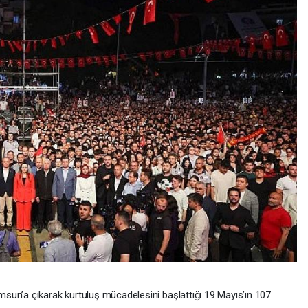
un’a çıkarak kurtuluş mücadelesini başlattığı 19 Mayıs’ın 107.