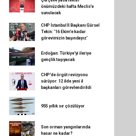
Çerçeve yasa teklifi
önümüzdeki hafta Meclis'e
sunulacak
CHP İstanbul İl Başkanı Gürsel
Tekin: ‘16 Ekim’e kadar
görevimizin başındayız’
Erdoğan: Türkiye'yi ileriye
gençlik taşıyacak
CHP'de örgüt revizyonu
sürüyor: 12 ilde yeni il
başkanları görevlendirildi
955 yıllık sır çözülüyor
Son orman yangınlarında
hasar ne kadar?