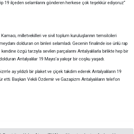
ip 19 ilçeden selamlarını gönderen herkese çok teşekkür ediyoruz”
amacı, milletvekilleri ve sivil toplum kuruluşlarının temsilcileri
 meydanı dolduran on binleri selamladı. Gecenin finalinde ise ünlü rap
ndine özgü tarzıyla sevilen parçalarını Antalyalılarla birlikte hep bir
olduran Antalyalılar 19 Mayıs’a yakışır bir coşku yaşadı.
’e ay yıldızlı bir plaket ve çiçek takdim ederek Antalyalıların 19
r etti. Başkan Vekili Özdemir ve Gazapizm Antalyalıların telefon