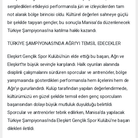
sergiledikleri etkileyici performansla jüri ve izleyicilerden tam
not alarak bölge birincisi oldu. Kültürel değerleri sahneye güçlü
bir şekilde taşıyan gençler, bu sonuçla Manisa’da düzenlenecek
Türkiye Şampiyonası’na katılma hakkı kazandı.
TÜRKİYE ŞAMPİYONASI’NDA AĞRI’YI TEMSİL EDECEKLER
Eleşkirt Gençlik Spor Kulübü’nün elde ettiği bu başarı, Ağrı ve
Eleşkirt’te büyük sevinçle karşılandı. Halk oyunları alanında
disiplinli çalışmalarını sürdüren sporcular ve antrenörler, bölge
yarışmasında gösterdikleri performansla hem ilçelerini hem de
Ağrı’yı gururlandırdı. Kulüp tarafından yapılan değerlendirmede,
kültürümüzü en güzel şekilde temsil eden genç sporcuların
başarısından dolayı büyük mutluluk duyulduğu belirtildi.
Sporcular ve antrenörler tebrik edilirken, Manisa’da yapılacak
Türkiye Şampiyonası’nda Eleşkirt Gençlik Spor Kulübü’ne başarı
dilekleri iletildi.