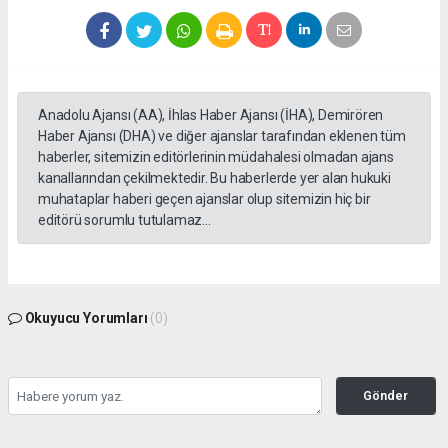
Anadolu Ajansı (AA), İhlas Haber Ajansı (İHA), Demirören
Haber Ajansı (DHA) ve diğer ajanslar tarafından eklenen tüm
haberler, sitemizin editörlerinin müdahalesi olmadan ajans
kanallarından çekilmektedir. Bu haberlerde yer alan hukuki
muhataplar haberi geçen ajanslar olup sitemizin hiç bir
editörü sorumlu tutulamaz...
Okuyucu Yorumları
(0)
Gönder
Yorum yazarak Topluluk Kuralları’nı kabul etmiş bulunuyor ve gazetesondakika.com