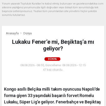
Yorum yazarak Topluluk Kuralları’nı kabul etmiş bulunuyor ve gazetesondakika.com
sitesine yaptığınız yorumunuzla ilgili doğrudan veya dolaylı tüm sorumluluğu tek
başınıza üstleniyorsunuz. Yazılan tüm yorumlardan site yönetimi hiçbir şekilde
sorumlu tutulamaz.
Anasayfa
Dünya
Lukaku Fener’e mi, Beşiktaş’a mı
geliyor?
DÜNYA
08.08.2026 - 08:55, Güncelleme: 08.08.2026 - 12:15
47 kez okundu.
Kongo asıllı Belçika milli takım oyuncusu Napoli'de
forma giyen 33 yaşındaki başarılı forvet Romelu
Lukaku, Süper Lig’e geliyor. Fenerbahçe ve Beşiktaş