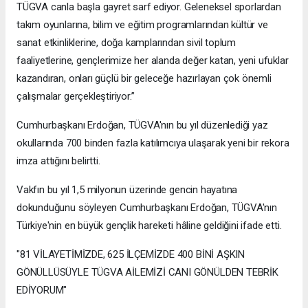
TÜGVA canla başla gayret sarf ediyor. Geleneksel sporlardan
takım oyunlarına, bilim ve eğitim programlarından kültür ve
sanat etkinliklerine, doğa kamplarından sivil toplum
faaliyetlerine, gençlerimize her alanda değer katan, yeni ufuklar
kazandıran, onları güçlü bir geleceğe hazırlayan çok önemli
çalışmalar gerçekleştiriyor.”
Cumhurbaşkanı Erdoğan, TÜGVA'nın bu yıl düzenlediği yaz
okullarında 700 binden fazla katılımcıya ulaşarak yeni bir rekora
imza attığını belirtti.
Vakfın bu yıl 1,5 milyonun üzerinde gencin hayatına
dokunduğunu söyleyen Cumhurbaşkanı Erdoğan, TÜGVA'nın
Türkiye'nin en büyük gençlik hareketi hâline geldiğini ifade etti.
"81 VİLAYETİMİZDE, 625 İLÇEMİZDE 400 BİNİ AŞKIN
GÖNÜLLÜSÜYLE TÜGVA AİLEMİZİ CANI GÖNÜLDEN TEBRİK
EDİYORUM"