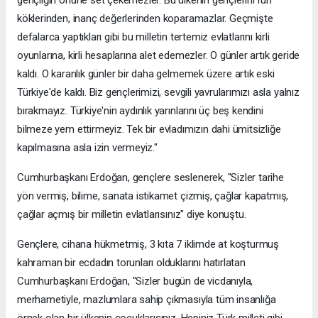
köklerinden, inanç değerlerinden koparamazlar. Geçmişte
defalarca yaptıkları gibi bu milletin tertemiz evlatlarını kirli
oyunlarına, kirli hesaplarına alet edemezler. O günler artık geride
kaldı. O karanlık günler bir daha gelmemek üzere artık eski
Türkiye'de kaldı. Biz gençlerimizi, sevgili yavrularımızı asla yalnız
bırakmayız. Türkiye'nin aydınlık yarınlarını üç beş kendini
bilmeze yem ettirmeyiz. Tek bir evladımızın dahi ümitsizliğe
kapılmasına asla izin vermeyiz."
Cumhurbaşkanı Erdoğan, gençlere seslenerek, "Sizler tarihe
yön vermiş, bilime, sanata istikamet çizmiş, çağlar kapatmış,
çağlar açmış bir milletin evlatlarısınız" diye konuştu.
Gençlere, cihana hükmetmiş, 3 kıta 7 iklimde at koşturmuş
kahraman bir ecdadın torunları olduklarını hatırlatan
Cumhurbaşkanı Erdoğan, "Sizler bugün de vicdanıyla,
merhametiyle, mazlumlara sahip çıkmasıyla tüm insanlığa
örnek olan bir ülkenin çocuklarısınız. Hepiniz Türk milleti gibi