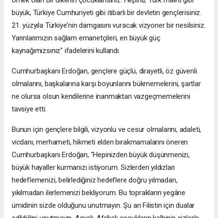
büyük, Türkiye Cumhuriyeti gibi itibarlı bir devletin gençlerisiniz.
21. yüzyıla Türkiye'nin damgasını vuracak vizyoner bir nesilsiniz.
Yarınlarımızın sağlam emanetçileri, en büyük güç
kaynağımızsınız" ifadelerini kullandı.
Cumhurbaşkanı Erdoğan, gençlere güçlü, dirayetli, öz güvenli
olmalarını, başkalarına karşı boyunlarını bükmemelerini, şartlar
ne olursa olsun kendilerine inanmaktan vazgeçmemelerini
tavsiye etti.
Bunun için gençlere bilgili, vizyonlu ve cesur olmalarını, adaleti,
vicdanı, merhameti, hikmeti elden bırakmamalarını öneren
Cumhurbaşkanı Erdoğan, "Hepinizden büyük düşünmenizi,
büyük hayaller kurmanızı istiyorum. Sizlerden yıldızları
hedeflemenizi, belirlediğiniz hedeflere doğru yılmadan,
yıkılmadan ilerlemenizi bekliyorum. Bu toprakların yegâne
ümidinin sizde olduğunu unutmayın. Şu an Filistin için dualar
edildiğini unutmayın. Asyalı, Afrikalı çocukların kalbinin sizlerle