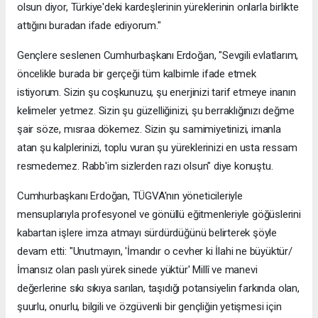
olsun diyor, Türkiye'deki kardeşlerinin yüreklerinin onlarla birlikte
attığını buradan ifade ediyorum."
Gençlere seslenen Cumhurbaşkanı Erdoğan, "Sevgili evlatlarım,
öncelikle burada bir gerçeği tüm kalbimle ifade etmek
istiyorum. Sizin şu coşkunuzu, şu enerjinizi tarif etmeye inanın
kelimeler yetmez. Sizin şu güzelliğinizi, şu berraklığınızı değme
şair söze, mısraa dökemez. Sizin şu samimiyetinizi, imanla
atan şu kalplerinizi, toplu vuran şu yüreklerinizi en usta ressam
resmedemez. Rabb'im sizlerden razı olsun" diye konuştu.
Cumhurbaşkanı Erdoğan, TÜGVA'nın yöneticileriyle
mensuplarıyla profesyonel ve gönüllü eğitmenleriyle göğüslerini
kabartan işlere imza atmayı sürdürdüğünü belirterek şöyle
devam etti: "Unutmayın, 'İmandır o cevher ki İlahi ne büyüktür/
İmansız olan paslı yürek sinede yüktür' Millî ve manevi
değerlerine sıkı sıkıya sarılan, taşıdığı potansiyelin farkında olan,
şuurlu, onurlu, bilgili ve özgüvenli bir gençliğin yetişmesi için