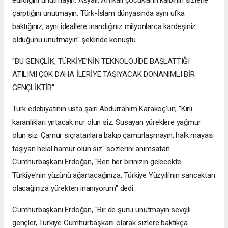
çarptığını unutmayın. Türk-İslam dünyasında aynı ufka
baktığınız, aynı ideallere inandığınız milyonlarca kardeşiniz
olduğunu unutmayın" şeklinde konuştu.
"BU GENÇLİK, TÜRKİYE’NİN TEKNOLOJİDE BAŞLATTIĞI
ATILIMI ÇOK DAHA İLERİYE TAŞIYACAK DONANIMLI BİR
GENÇLİKTİR"
Türk edebiyatının usta şairi Abdurrahim Karakoç'un, "Kirli
karanlıkları yırtacak nur olun siz. Susayan yüreklere yağmur
olun siz. Çamur sıçratanlara bakıp çamurlaşmayın, halk mayası
taşıyan helal hamur olun siz" sözlerini anımsatan
Cumhurbaşkanı Erdoğan, "Ben her birinizin gelecekte
Türkiye'nin yüzünü ağartacağınıza, Türkiye Yüzyılı'nın sancaktarı
olacağınıza yürekten inanıyorum" dedi.
Cumhurbaşkanı Erdoğan, "Bir de şunu unutmayın sevgili
gençler, Türkiye Cumhurbaşkanı olarak sizlere baktıkça