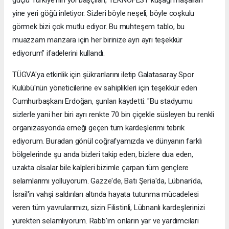
yine yeri göğü inletiyor. Sizleri böyle neşeli, böyle coşkulu
görmek bizi çok mutlu ediyor. Bu muhteşem tablo, bu
muazzam manzara için her birinize ayrı ayrı teşekkür
ediyorum" ifadelerini kullandı.
TÜGVA'ya etkinlik için şükranlarını iletip Galatasaray Spor
Kulübü'nün yöneticilerine ev sahiplikleri için teşekkür eden
Cumhurbaşkanı Erdoğan, şunları kaydetti: "Bu stadyumu
sizlerle yani her biri ayrı renkte 70 bin çiçekle süsleyen bu renkli
organizasyonda emeği geçen tüm kardeşlerimi tebrik
ediyorum. Buradan gönül coğrafyamızda ve dünyanın farklı
bölgelerinde şu anda bizleri takip eden, bizlere dua eden,
uzakta olsalar bile kalpleri bizimle çarpan tüm gençlere
selamlarımı yolluyorum. Gazze'de, Batı Şeria'da, Lübnan'da,
İsrail'in vahşi saldırıları altında hayata tutunma mücadelesi
veren tüm yavrularımızı, sizin Filistinli, Lübnanlı kardeşlerinizi
yürekten selamlıyorum. Rabb'im onların yar ve yardımcıları