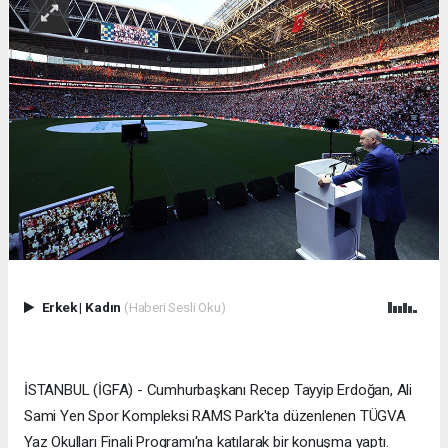
Erkek
|
Kadın
(Haberi Sesli Oku)
İSTANBUL (İGFA) - Cumhurbaşkanı Recep Tayyip Erdoğan, Ali
Sami Yen Spor Kompleksi RAMS Park'ta düzenlenen TÜGVA
Yaz Okulları Finali Programı'na katılarak bir konuşma yaptı.