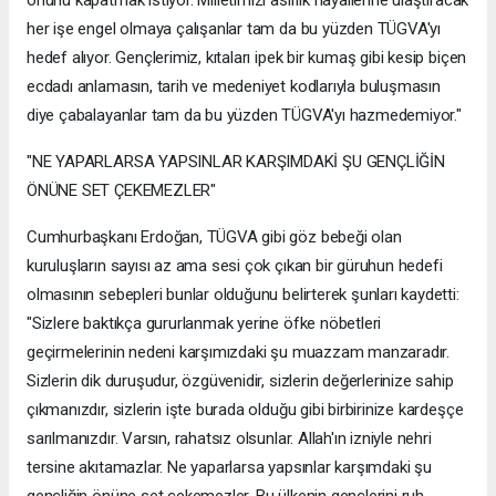
her işe engel olmaya çalışanlar tam da bu yüzden TÜGVA'yı
hedef alıyor. Gençlerimiz, kıtaları ipek bir kumaş gibi kesip biçen
ecdadı anlamasın, tarih ve medeniyet kodlarıyla buluşmasın
diye çabalayanlar tam da bu yüzden TÜGVA'yı hazmedemiyor."
"NE YAPARLARSA YAPSINLAR KARŞIMDAKİ ŞU GENÇLİĞİN
ÖNÜNE SET ÇEKEMEZLER"
Cumhurbaşkanı Erdoğan, TÜGVA gibi göz bebeği olan
kuruluşların sayısı az ama sesi çok çıkan bir güruhun hedefi
olmasının sebepleri bunlar olduğunu belirterek şunları kaydetti:
"Sizlere baktıkça gururlanmak yerine öfke nöbetleri
geçirmelerinin nedeni karşımızdaki şu muazzam manzaradır.
Sizlerin dik duruşudur, özgüvenidir, sizlerin değerlerinize sahip
çıkmanızdır, sizlerin işte burada olduğu gibi birbirinize kardeşçe
sarılmanızdır. Varsın, rahatsız olsunlar. Allah'ın izniyle nehri
tersine akıtamazlar. Ne yaparlarsa yapsınlar karşımdaki şu
gençliğin önüne set çekemezler. Bu ülkenin gençlerini ruh