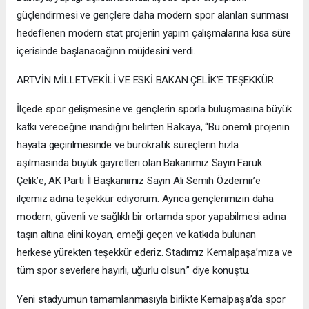
güçlendirmesi ve gençlere daha modern spor alanları sunması
hedeflenen modern stat projenin yapım çalışmalarına kısa süre
içerisinde başlanacağının müjdesini verdi.
ARTVİN MİLLETVEKİLİ VE ESKİ BAKAN ÇELİK’E TEŞEKKÜR
İlçede spor gelişmesine ve gençlerin sporla buluşmasına büyük
katkı vereceğine inandığını belirten Balkaya, “Bu önemli projenin
hayata geçirilmesinde ve bürokratik süreçlerin hızla
aşılmasında büyük gayretleri olan Bakanımız Sayın Faruk
Çelik’e, AK Parti İl Başkanımız Sayın Ali Semih Özdemir’e
ilçemiz adına teşekkür ediyorum. Ayrıca gençlerimizin daha
modern, güvenli ve sağlıklı bir ortamda spor yapabilmesi adına
taşın altına elini koyan, emeği geçen ve katkıda bulunan
herkese yürekten teşekkür ederiz. Stadımız Kemalpaşa’mıza ve
tüm spor severlere hayırlı, uğurlu olsun.” diye konuştu.
Yeni stadyumun tamamlanmasıyla birlikte Kemalpaşa’da spor