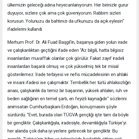
ülkemizin geleceği adına heyecanlanıyorum. Her birinizle gurur
duyuyor, sizlere çok ama çok güveniyorum. Rabbim sizleri
korusun. Yolunuzu da bahtınızı da ufkunuzu da açık eylesin"
ifadelerini kullandı.
Merhum Prof. Dr. Ali Fuad Başgil'in, başarıya giden yolun irade
ve çalışkanlıktan geçtiğini ifade eden "Az bilgili, hatta bilgisiz
insanlardan muvaffak olanlar çok görülür. Fakat zayıf iradeli
insanlardan başarılı olmuş ve çok yükselmiş tek bir misal
gösterilemez. İrade terbiyesi ve nefis mücadelesinin en ahlaki
ve insani ifadesi ise çalışmaktır. Tembellik her türlü ahlaksızlığın
anası, çalışkanlık da temiz bir başarının, yüksek ahlakın, ruh ve
beden sağlığının en temel şartı, en feyizli kaynağıdır" sözlerini
anımsatan Cumhurbaşkanı Erdoğan, konuşmasını şöyle
sürdürdü: "Evet, burada olan TÜGVA gençliği işte tam da böyle
bir gençliktir. Çalışkanlığıyla, iradesiyle, devamlılığıyla Türkiye'yi
her alanda çok daha iyi yerlere getirecek bir gençliktir. Bu
gençlik, Türkiye'nin bilim ve teknolojide başlattığı atılımı çok