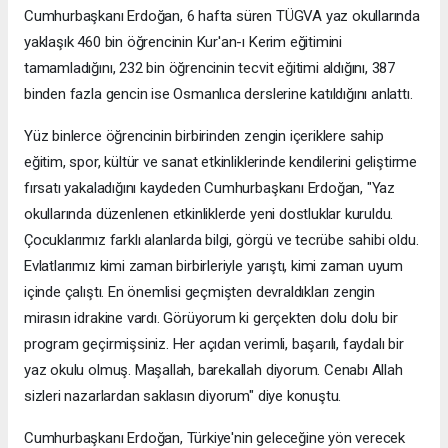
Cumhurbaşkanı Erdoğan, 6 hafta süren TÜGVA yaz okullarında
yaklaşık 460 bin öğrencinin Kur'an-ı Kerim eğitimini
tamamladığını, 232 bin öğrencinin tecvit eğitimi aldığını, 387
binden fazla gencin ise Osmanlıca derslerine katıldığını anlattı.
Yüz binlerce öğrencinin birbirinden zengin içeriklere sahip
eğitim, spor, kültür ve sanat etkinliklerinde kendilerini geliştirme
fırsatı yakaladığını kaydeden Cumhurbaşkanı Erdoğan, "Yaz
okullarında düzenlenen etkinliklerde yeni dostluklar kuruldu.
Çocuklarımız farklı alanlarda bilgi, görgü ve tecrübe sahibi oldu.
Evlatlarımız kimi zaman birbirleriyle yarıştı, kimi zaman uyum
içinde çalıştı. En önemlisi geçmişten devraldıkları zengin
mirasın idrakine vardı. Görüyorum ki gerçekten dolu dolu bir
program geçirmişsiniz. Her açıdan verimli, başarılı, faydalı bir
yaz okulu olmuş. Maşallah, barekallah diyorum. Cenabı Allah
sizleri nazarlardan saklasın diyorum" diye konuştu.
Cumhurbaşkanı Erdoğan, Türkiye'nin geleceğine yön verecek