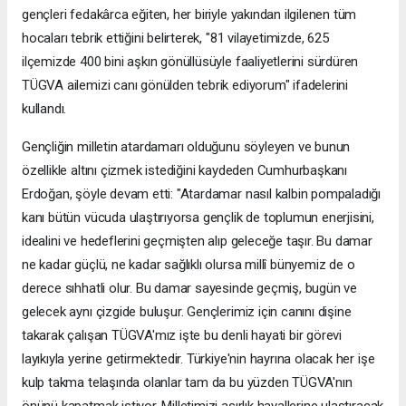
gençleri fedakârca eğiten, her biriyle yakından ilgilenen tüm
hocaları tebrik ettiğini belirterek, "81 vilayetimizde, 625
ilçemizde 400 bini aşkın gönüllüsüyle faaliyetlerini sürdüren
TÜGVA ailemizi canı gönülden tebrik ediyorum" ifadelerini
kullandı.
Gençliğin milletin atardamarı olduğunu söyleyen ve bunun
özellikle altını çizmek istediğini kaydeden Cumhurbaşkanı
Erdoğan, şöyle devam etti: "Atardamar nasıl kalbin pompaladığı
kanı bütün vücuda ulaştırıyorsa gençlik de toplumun enerjisini,
idealini ve hedeflerini geçmişten alıp geleceğe taşır. Bu damar
ne kadar güçlü, ne kadar sağlıklı olursa millî bünyemiz de o
derece sıhhatli olur. Bu damar sayesinde geçmiş, bugün ve
gelecek aynı çizgide buluşur. Gençlerimiz için canını dişine
takarak çalışan TÜGVA'mız işte bu denli hayati bir görevi
layıkıyla yerine getirmektedir. Türkiye'nin hayrına olacak her işe
kulp takma telaşında olanlar tam da bu yüzden TÜGVA'nın
önünü kapatmak istiyor. Milletimizi asırlık hayallerine ulaştıracak