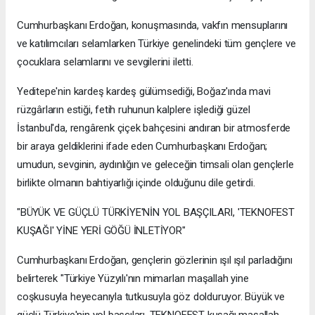
Cumhurbaşkanı Erdoğan, konuşmasında, vakfın mensuplarını
ve katılımcıları selamlarken Türkiye genelindeki tüm gençlere ve
çocuklara selamlarını ve sevgilerini iletti.
Yeditepe'nin kardeş kardeş gülümsediği, Boğaz'ında mavi
rüzgârların estiği, fetih ruhunun kalplere işlediği güzel
İstanbul'da, rengârenk çiçek bahçesini andıran bir atmosferde
bir araya geldiklerini ifade eden Cumhurbaşkanı Erdoğan;
umudun, sevginin, aydınlığın ve geleceğin timsali olan gençlerle
birlikte olmanın bahtiyarlığı içinde olduğunu dile getirdi.
"BÜYÜK VE GÜÇLÜ TÜRKİYE'NİN YOL BAŞÇILARI, 'TEKNOFEST
KUŞAĞI' YİNE YERİ GÖĞÜ İNLETİYOR"
Cumhurbaşkanı Erdoğan, gençlerin gözlerinin ışıl ışıl parladığını
belirterek "Türkiye Yüzyılı'nın mimarları maşallah yine
coşkusuyla heyecanıyla tutkusuyla göz dolduruyor. Büyük ve
güçlü Türkiye'nin yol başçıları, TEKNOFEST kuşağı maşallah