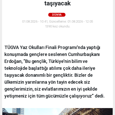
taşıyacak
DÜNYA
01.08.2026 - 10:41, Güncelleme: 01.08.2026 - 12:05
1390 kez okundu.
TÜGVA Yaz Okulları Finali Programı'nda yaptığı
konuşmada gençlere seslenen Cumhurbaşkanı
Erdoğan, “Bu gençlik, Türkiye'nin bilim ve
teknolojide başlattığı atılımı çok daha ileriye
taşıyacak donanımlı bir gençliktir. Bizler de
ülkemizin yarınlarına yön tayin edecek siz
gençlerimizin, siz evlatlarımızın en iyi şekilde
yetişmeniz için tüm gücümüzle çalışıyoruz” dedi.