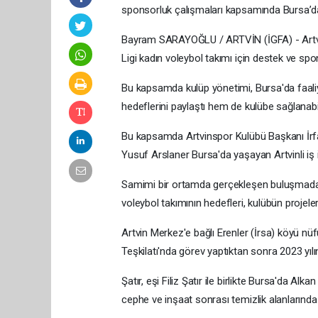
sponsorluk çalışmaları kapsamında Bursa’da Art
Bayram SARAYOĞLU / ARTVİN (İGFA) - Artvin
Ligi kadın voleybol takımı için destek ve spo
Bu kapsamda kulüp yönetimi, Bursa'da faaliy
hedeflerini paylaştı hem de kulübe sağlanabi
Bu kapsamda Artvinspor Kulübü Başkanı İrfa
Yusuf Arslaner Bursa'da yaşayan Artvinli iş insa
Samimi bir ortamda gerçekleşen buluşmada, y
voleybol takımının hedefleri, kulübün projeler
Artvin Merkez'e bağlı Erenler (İrsa) köyü nüf
Teşkilatı'nda görev yaptıktan sonra 2023 yılı
Şatır, eşi Filiz Şatır ile birlikte Bursa'da Alk
cephe ve inşaat sonrası temizlik alanlarında 