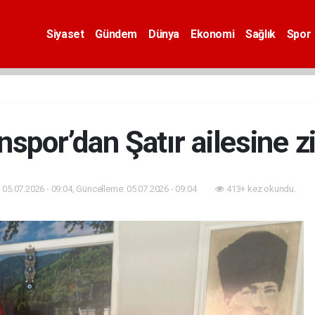
Siyaset
Gündem
Dünya
Ekonomi
Sağlık
Spor
nspor’dan Şatır ailesine z
05.07.2026 - 09:04, Güncelleme: 05.07.2026 - 09:04
413+ kez okundu.