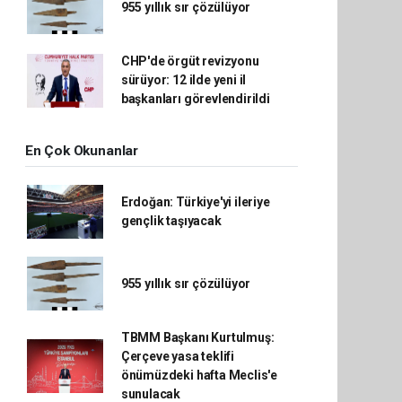
955 yıllık sır çözülüyor
CHP'de örgüt revizyonu
sürüyor: 12 ilde yeni il
başkanları görevlendirildi
En Çok Okunanlar
Erdoğan: Türkiye'yi ileriye
gençlik taşıyacak
955 yıllık sır çözülüyor
TBMM Başkanı Kurtulmuş:
Çerçeve yasa teklifi
önümüzdeki hafta Meclis'e
sunulacak