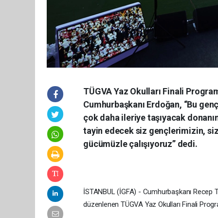
TÜGVA Yaz Okulları Finali Progra
Cumhurbaşkanı Erdoğan, “Bu gençlik
çok daha ileriye taşıyacak donanıml
tayin edecek siz gençlerimizin, siz
gücümüzle çalışıyoruz” dedi.
İSTANBUL (İGFA) - Cumhurbaşkanı Recep Ta
düzenlenen TÜGVA Yaz Okulları Finali Progra