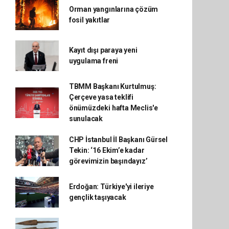
Orman yangınlarına çözüm
fosil yakıtlar
Kayıt dışı paraya yeni
uygulama freni
TBMM Başkanı Kurtulmuş:
Çerçeve yasa teklifi
önümüzdeki hafta Meclis'e
sunulacak
CHP İstanbul İl Başkanı Gürsel
Tekin: ‘16 Ekim’e kadar
görevimizin başındayız’
Erdoğan: Türkiye'yi ileriye
gençlik taşıyacak