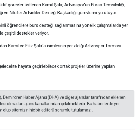
ktif görevler üstlenen Kamil Şatır, Artvinspor'un Bursa Temsilciliği,
 ve Nilüfer Artvinliler Derneği Başkanlığı görevlerini yürütüyor.
vinli öğrencilere burs desteği sağlanmasına yönelik çalışmalarda yer
e çeşitli destekler veriyor.
n Kamil ve Filiz Şatır'a isimlerinin yer aldığı Artvinspor forması
elecekte hayata geçirilebilecek ortak projeler üzerine yapılan
), Demirören Haber Ajansı (DHA) ve diğer ajanslar tarafından eklenen
lesi olmadan ajans kanallarından çekilmektedir. Bu haberlerde yer
 olup sitemizin hiç bir editörü sorumlu tutulamaz...