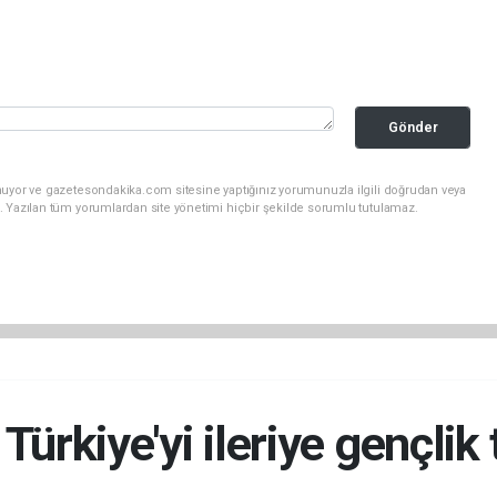
Gönder
nuyor ve gazetesondakika.com sitesine yaptığınız yorumunuzla ilgili doğrudan veya
. Yazılan tüm yorumlardan site yönetimi hiçbir şekilde sorumlu tutulamaz.
Türkiye'yi ileriye gençlik