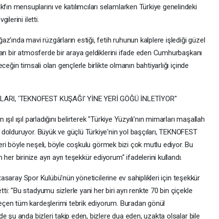
n mensuplarını ve katılımcıları selamlarken Türkiye genelindeki
lerini iletti.
z'ında mavi rüzgârların estiği, fetih ruhunun kalplere işlediği güzel
ran bir atmosferde bir araya geldiklerini ifade eden Cumhurbaşkanı
ceğin timsali olan gençlerle birlikte olmanın bahtiyarlığı içinde
LARI, 'TEKNOFEST KUŞAĞI' YİNE YERİ GÖĞÜ İNLETİYOR"
ıl ışıl parladığını belirterek "Türkiye Yüzyılı'nın mimarları maşallah
dolduruyor. Büyük ve güçlü Türkiye'nin yol başçıları, TEKNOFEST
leri böyle neşeli, böyle coşkulu görmek bizi çok mutlu ediyor. Bu
 birinize ayrı ayrı teşekkür ediyorum" ifadelerini kullandı.
atasaray Spor Kulübü'nün yöneticilerine ev sahiplikleri için teşekkür
: "Bu stadyumu sizlerle yani her biri ayrı renkte 70 bin çiçekle
eçen tüm kardeşlerimi tebrik ediyorum. Buradan gönül
e şu anda bizleri takip eden, bizlere dua eden, uzakta olsalar bile