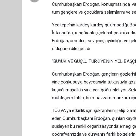
Cumhurbaşkanı Erdoğan, konuşmasında, vakfı
tüm gençlere ve çocuklara selamlarını ve sevgi
Yeditepe'nin kardeş kardeş gülümsediği, Boğa
İstanbul'da, rengârenk çiçek bahçesini andı
Erdoğan; umudun, sevginin, aydınlığın ve gele
olduğunu dile getirdi.
"BÜYÜK VE GÜÇLÜ TÜRKİYE'NİN YOL BAŞÇI
Cumhurbaşkanı Erdoğan, gençlerin gözlerinin ış
yine coşkusuyla heyecanıyla tutkusuyla göz 
kuşağı maşallah yine yeri göğü inletiyor. Siz
muhteşem tablo, bu muazzam manzara için her
TÜGVA'ya etkinlik için şükranlarını iletip Gal
eden Cumhurbaşkanı Erdoğan, şunları kaydetti
süsleyen bu renkli organizasyonda emeği g
coğrafyamızda ve dünyanın farklı bölgelerind