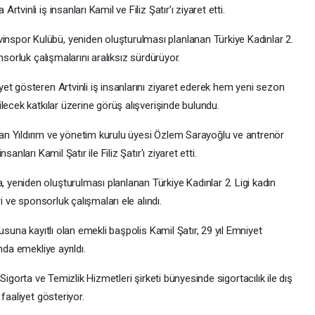
vinli iş insanları Kamil ve Filiz Şatır’ı ziyaret etti.
spor Kulübü, yeniden oluşturulması planlanan Türkiye Kadınlar 2.
nsorluk çalışmalarını aralıksız sürdürüyor.
et gösteren Artvinli iş insanlarını ziyaret ederek hem yeni sezon
lecek katkılar üzerine görüş alışverişinde bulundu.
n Yıldırım ve yönetim kurulu üyesi Özlem Sarayoğlu ve antrenör
nları Kamil Şatır ile Filiz Şatır'ı ziyaret etti.
eniden oluşturulması planlanan Türkiye Kadınlar 2. Ligi kadın
i ve sponsorluk çalışmaları ele alındı.
usuna kayıtlı olan emekli başpolis Kamil Şatır, 29 yıl Emniyet
nda emekliye ayrıldı.
an Sigorta ve Temizlik Hizmetleri şirketi bünyesinde sigortacılık ile dış
faaliyet gösteriyor.