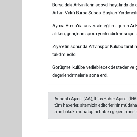
Bursa'daki Artvinlilerin sosyal hayatında da a
Artvin Vakfı Bursa Şubesi Başkan Yardımcılığı
Ayrıca Bursa'da üniversite eğitimi gören Art
alırken, gençlerin spora yönlendirilmesi için d
Ziyaretin sonunda Artvinspor Kulübü tarafında
takdim edildi.
Görüşme, kulübe verilebilecek destekler ve g
değerlendirmelerle sona erdi.
Anadolu Ajansı (AA), İhlas Haber Ajansı (İHA
tüm haberler, sitemizin editörlerinin müdaha
alan hukuki muhataplar haberi geçen ajanslar