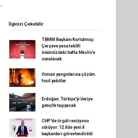
u.
İlginizi Çekebilir
TBMM Başkanı Kurtulmuş:
Çerçeve yasa teklifi
önümüzdeki hafta Meclis'e
sunulacak
Orman yangınlarına çözüm
fosil yakıtlar
Erdoğan: Türkiye'yi ileriye
gençlik taşıyacak
CHP'de örgüt revizyonu
sürüyor: 12 ilde yeni il
başkanları görevlendirildi