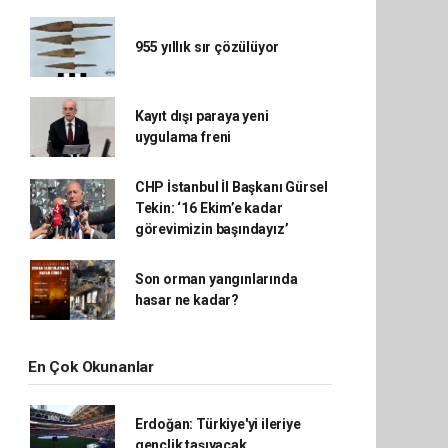
955 yıllık sır çözülüyor
Kayıt dışı paraya yeni
uygulama freni
CHP İstanbul İl Başkanı Gürsel
Tekin: ‘16 Ekim’e kadar
görevimizin başındayız’
Son orman yangınlarında
hasar ne kadar?
En Çok Okunanlar
Erdoğan: Türkiye'yi ileriye
gençlik taşıyacak