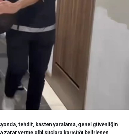
syonda, tehdit, kasten yaralama, genel güvenliğin
 zarar verme gibi suçlara karıştığı belirlenen