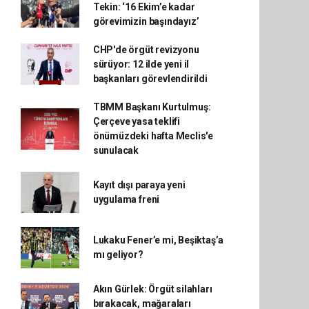
Tekin: ‘16 Ekim’e kadar
görevimizin başındayız’
CHP'de örgüt revizyonu
sürüyor: 12 ilde yeni il
başkanları görevlendirildi
TBMM Başkanı Kurtulmuş:
Çerçeve yasa teklifi
önümüzdeki hafta Meclis'e
sunulacak
Kayıt dışı paraya yeni
uygulama freni
Lukaku Fener’e mi, Beşiktaş’a
mı geliyor?
Akın Gürlek: Örgüt silahları
bırakacak, mağaraları