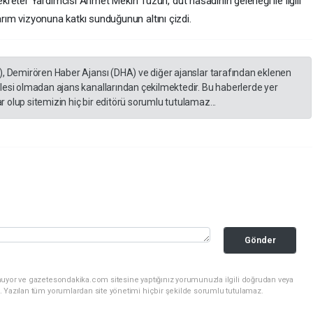
reter Yardımcısı Ahmet Mekin Tüzün, dut hasadının geleneği ile ilgili
tarım vizyonuna katkı sunduğunun altını çizdi.
), Demirören Haber Ajansı (DHA) ve diğer ajanslar tarafından eklenen
lesi olmadan ajans kanallarından çekilmektedir. Bu haberlerde yer
 olup sitemizin hiç bir editörü sorumlu tutulamaz...
Gönder
nuyor ve gazetesondakika.com sitesine yaptığınız yorumunuzla ilgili doğrudan veya
. Yazılan tüm yorumlardan site yönetimi hiçbir şekilde sorumlu tutulamaz.