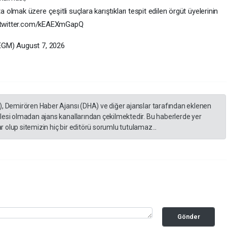
lmak üzere çeşitli suçlara karıştıkları tespit edilen örgüt üyelerinin
ic.twitter.com/kEAEXmGapQ
EGM) August 7, 2026
), Demirören Haber Ajansı (DHA) ve diğer ajanslar tarafından eklenen
lesi olmadan ajans kanallarından çekilmektedir. Bu haberlerde yer
 olup sitemizin hiç bir editörü sorumlu tutulamaz...
Gönder