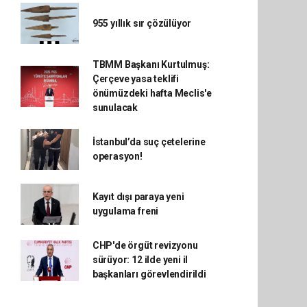
955 yıllık sır çözülüyor
TBMM Başkanı Kurtulmuş:
Çerçeve yasa teklifi
önümüzdeki hafta Meclis'e
sunulacak
İstanbul’da suç çetelerine
operasyon!
Kayıt dışı paraya yeni
uygulama freni
CHP'de örgüt revizyonu
sürüyor: 12 ilde yeni il
başkanları görevlendirildi