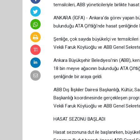
temsilcileri, ABB yöneticileriyle birlikte hasa
ANKARA (İGFA) - Ankara'da görev yapan büyük
bulunduğu ATA Çiftliği’nde hasat şenliğinde b
⁠Şenliğe, çok sayıda büyükelçi ve temsilcil
Vekili Faruk Köylüoğlu ve ABB Genel Sekrete
Ankara Büyükşehir Belediyesi’nin (ABB), kente 
18 bin meyve ağacının bulunduğu ATA Çiftliğ
şenliğinde bir araya geldi.
ABB Dış İlişkiler Dairesi Başkanlığı, Kültür, 
Başkanlığı koordinesinde gerçekleşen pro
Vekili Faruk Köylüoğlu ve ABB Genel Sekrete
HASAT SEZONU BAŞLADI
Hasat sezonuna dut ile başlanırken, büyükelç