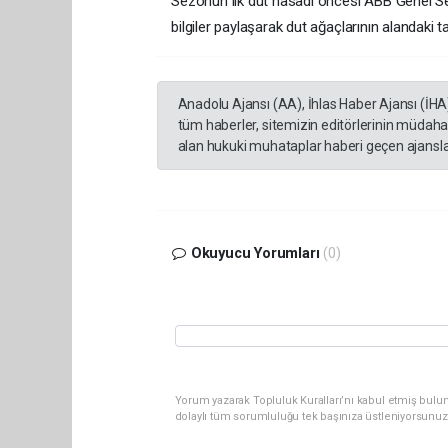
Sezonun ilk dut hasadı öncesi ABB Genel Sek
bilgiler paylaşarak dut ağaçlarının alandaki 
Anadolu Ajansı (AA), İhlas Haber Ajansı (İHA
tüm haberler, sitemizin editörlerinin müdaha
alan hukuki muhataplar haberi geçen ajanslar
Okuyucu Yorumları
(0)
Yorum yazarak Topluluk Kuralları’nı kabul etmiş bulu
dolaylı tüm sorumluluğu tek başınıza üstleniyorsunuz