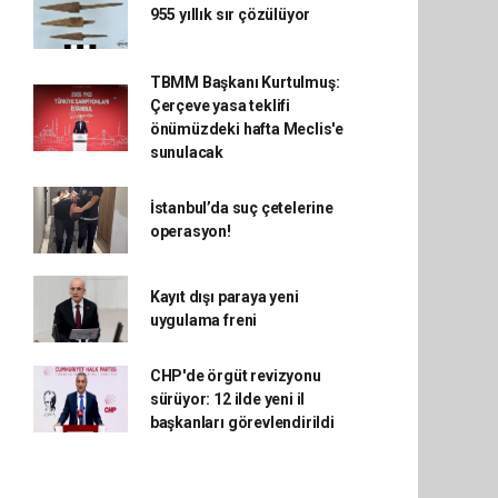
955 yıllık sır çözülüyor
TBMM Başkanı Kurtulmuş:
Çerçeve yasa teklifi
önümüzdeki hafta Meclis'e
sunulacak
İstanbul’da suç çetelerine
operasyon!
Kayıt dışı paraya yeni
uygulama freni
CHP'de örgüt revizyonu
sürüyor: 12 ilde yeni il
başkanları görevlendirildi