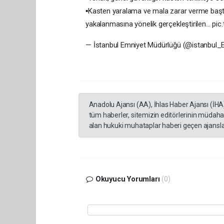
▪️Kasten yaralama ve mala zarar verme başta o
yakalanmasına yönelik gerçekleştirilen… p
— İstanbul Emniyet Müdürlüğü (@istanbul_
Anadolu Ajansı (AA), İhlas Haber Ajansı (İHA
tüm haberler, sitemizin editörlerinin müdaha
alan hukuki muhataplar haberi geçen ajanslar
Okuyucu Yorumları
(0)