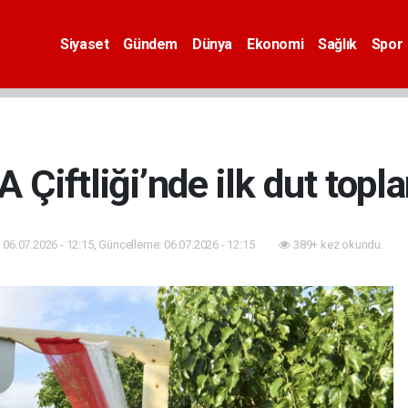
Siyaset
Gündem
Dünya
Ekonomi
Sağlık
Spor
 Çiftliği’nde ilk dut topl
06.07.2026 - 12:15, Güncelleme: 06.07.2026 - 12:15
389+ kez okundu.