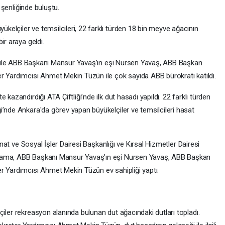
t şenliğinde buluştu.
elçiler ve temsilcileri, 22 farklı türden 18 bin meyve ağacının
ir araya geldi.
eri ile ABB Başkanı Mansur Yavaş’ın eşi Nursen Yavaş, ABB Başkan
r Yardımcısı Ahmet Mekin Tüzün ile çok sayıda ABB bürokratı katıldı.
kazandırdığı ATA Çiftliği’nde ilk dut hasadı yapıldı. 22 farklı türden
i’nde Ankara'da görev yapan büyükelçiler ve temsilcileri hasat
Sanat ve Sosyal İşler Dairesi Başkanlığı ve Kırsal Hizmetler Dairesi
grama, ABB Başkanı Mansur Yavaş’ın eşi Nursen Yavaş, ABB Başkan
r Yardımcısı Ahmet Mekin Tüzün ev sahipliği yaptı.
iler rekreasyon alanında bulunan dut ağacındaki dutları topladı.