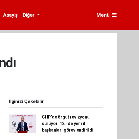
Asayiş
Diğer
Menü
andı
İlginizi Çekebilir
CHP'de örgüt revizyonu
sürüyor: 12 ilde yeni il
başkanları görevlendirildi