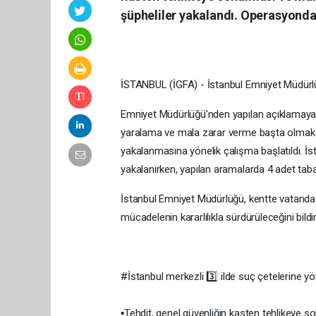
şüpheliler yakalandı. Operasyonda
İSTANBUL (İGFA) - İstanbul Emniyet Müdürlüğ
Emniyet Müdürlüğü’nden yapılan açıklamaya g
yaralama ve mala zarar verme başta olmak üze
yakalanmasına yönelik çalışma başlatıldı. İs
yakalanırken, yapılan aramalarda 4 adet tab
İstanbul Emniyet Müdürlüğü, kentte vatandaşl
mücadelenin kararlılıkla sürdürüleceğini bildir
#İstanbul merkezli 3️⃣ ilde suç çetelerine 
▪️Tehdit, genel güvenliğin kasten tehlikeye s