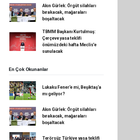
Akın Gürlek: Örgüt silahları
bırakacak, mağaraları
boşaltacak
TBMM Başkanı Kurtulmuş:
Çerçeve yasa teklifi
önümüzdeki hafta Meclis'e
sunulacak
En Çok Okunanlar
Lukaku Fener’e mi, Beşiktaş’a
mı geliyor?
Akın Gürlek: Örgüt silahları
bırakacak, mağaraları
boşaltacak
Terörsüz Türkiye yasa teklifi