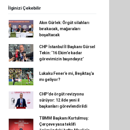
İlginizi Çekebilir
Akın Gürlek: Örgüt silahları
bırakacak, mağaraları
boşaltacak
CHP İstanbul İl Başkanı Gürsel
Tekin: ‘16 Ekim’e kadar
görevimizin başındayız’
Lukaku Fener’e mi, Beşiktaş’a
mı geliyor?
CHP'de örgüt revizyonu
sürüyor: 12 ilde yeni il
başkanları görevlendirildi
TBMM Başkanı Kurtulmuş:
Çerçeve yasa teklifi