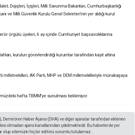
t, Dışişleri, İçişleri, Milli Savunma Bakanları, Cumhurbaşkanlığı
kanı ve Milli Güvenlik Kurulu Genel Sekreteri'nin yer aldığı kurul
ör örgütü üyeleri, 6 ay içinde Cumhuriyet başsavcılıklarına
ahları, kurulun görevlendirdiği kurumlar tarafından kayıt altına
 milletvekilleri, AK Parti, MHP ve DEM milletvekilleriyle münakaşaya
nümüzdeki hafta TBMM’ye sunulması bekleniyor.
), Demirören Haber Ajansı (DHA) ve diğer ajanslar tarafından eklenen
lesi olmadan ajans kanallarından çekilmektedir. Bu haberlerde yer
 olup sitemizin hiç bir editörü sorumlu tutulamaz...