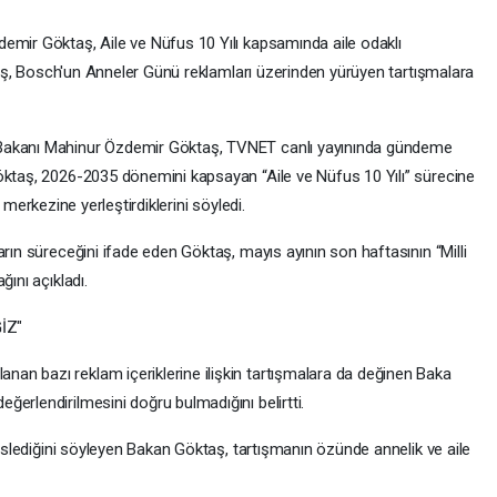
emir Göktaş, Aile ve Nüfus 10 Yılı kapsamında aile odaklı
öktaş, Bosch'un Anneler Günü reklamları üzerinden yürüyen tartışmalara
 Bakanı Mahinur Özdemir Göktaş, TVNET canlı yayınında gündeme
öktaş, 2026-2035 dönemini kapsayan “Aile ve Nüfus 10 Yılı” sürecine
ın merkezine yerleştirdiklerini söyledi.
arın süreceğini ifade eden Göktaş, mayıs ayının son haftasının “Milli
ğını açıkladı.
İZ"
an bazı reklam içeriklerine ilişkin tartışmalara da değinen Baka
erlendirilmesini doğru bulmadığını belirtti.
beslediğini söyleyen Bakan Göktaş, tartışmanın özünde annelik ve aile