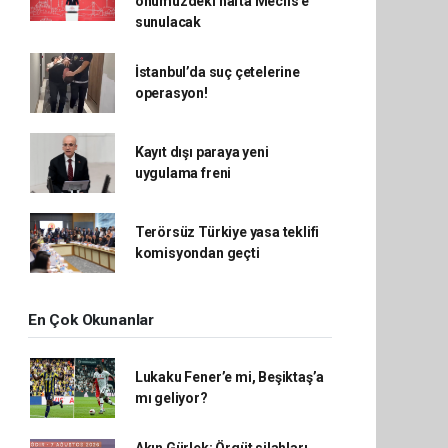
önümüzdeki hafta Meclis'e
sunulacak
İstanbul’da suç çetelerine
operasyon!
Kayıt dışı paraya yeni
uygulama freni
Terörsüz Türkiye yasa teklifi
komisyondan geçti
En Çok Okunanlar
Lukaku Fener’e mi, Beşiktaş’a
mı geliyor?
Akın Gürlek: Örgüt silahları