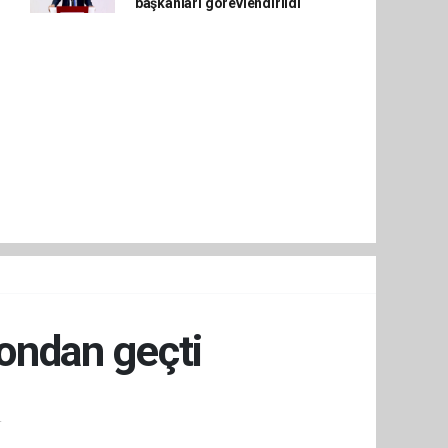
başkanları görevlendirildi
yondan geçti
.