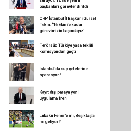
sürüyor: 12 ilde yeni il
başkanları görevlendirildi
CHP İstanbul İl Başkanı Gürsel
Tekin: ‘16 Ekim’e kadar
görevimizin başındayız’
Terörsüz Türkiye yasa teklifi
komisyondan geçti
İstanbul’da suç çetelerine
operasyon!
Kayıt dışı paraya yeni
uygulama freni
Lukaku Fener’e mi, Beşiktaş’a
mı geliyor?