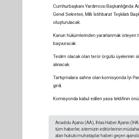
Cumhurbaşkanı Yardımcısı Başkanlığında Adale
Genel Sekreteri, Milli İstihbarat Teşkilatı Baş
oluşturulacak.
Kanun hükümlerinden yararlanmak isteyen ter
başvuracak.
Teslim olacak olan terör örgütü üyelerinin sil
alınacak.
Tartışmalara sahne olan komisyonda İyi Parti
girdi.
Komisyonda kabul edilen yasa teklifinin ö
Anadolu Ajansı (AA), İhlas Haber Ajansı (İHA
tüm haberler, sitemizin editörlerinin müdaha
alan hukuki muhataplar haberi geçen ajanslar