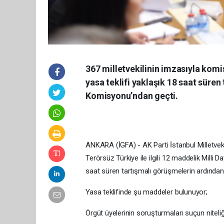
367 milletvekilinin imzasıyla komi
yasa teklifi yaklaşık 18 saat sür
Komisyonu’ndan geçti.
ANKARA (İGFA) - AK Parti İstanbul Milletve
Terörsüz Türkiye ile ilgili 12 maddelik Mill
saat süren tartışmalı görüşmelerin ardından 
Yasa teklifinde şu maddeler bulunuyor;
Örgüt üyelerinin soruşturmaları suçun niteliğ