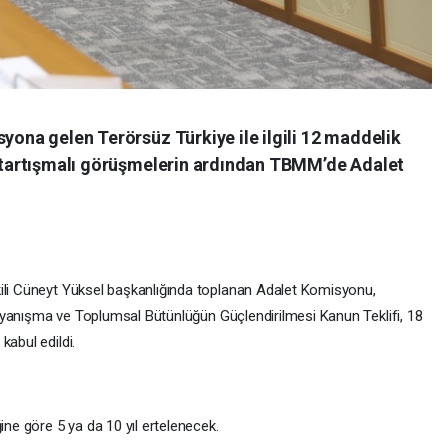
syona gelen Terörsüz Türkiye ile ilgili 12 maddelik
en tartışmalı görüşmelerin ardından TBMM’de Adalet
kili Cüneyt Yüksel başkanlığında toplanan Adalet Komisyonu,
i Dayanışma ve Toplumsal Bütünlüğün Güçlendirilmesi Kanun Teklifi, 18
kabul edildi.
ine göre 5 ya da 10 yıl ertelenecek.