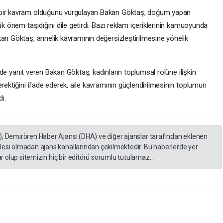
 bir kavram olduğunu vurgulayan Bakan Göktaş, doğum yapan
ük önem taşıdığını dile getirdi. Bazı reklam içeriklerinin kamuoyunda
kan Göktaş, annelik kavramının değersizleştirilmesine yönelik
re de yanıt veren Bakan Göktaş, kadınların toplumsal rolüne ilişkin
erektiğini ifade ederek, aile kavramının güçlendirilmesinin toplumun
ı.
), Demirören Haber Ajansı (DHA) ve diğer ajanslar tarafından eklenen
lesi olmadan ajans kanallarından çekilmektedir. Bu haberlerde yer
 olup sitemizin hiç bir editörü sorumlu tutulamaz...