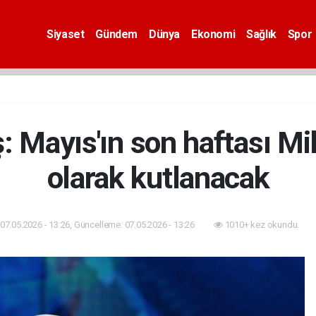
Siyaset
Gündem
Dünya
Ekonomi
Sağlık
Spor
 Mayıs'ın son haftası Mill
olarak kutlanacak
07.05.2026 - 13:26, Güncelleme: 07.05.2026 - 13:26
1010+ kez okundu.