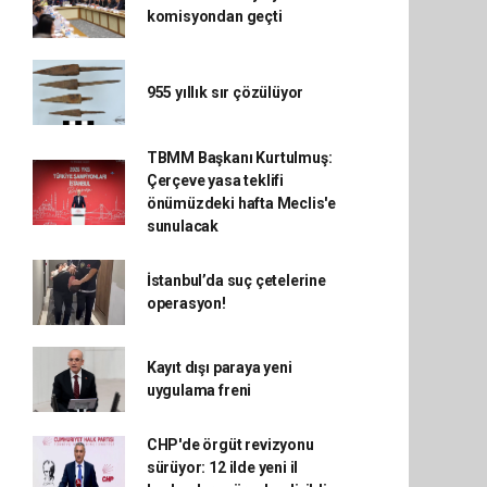
komisyondan geçti
955 yıllık sır çözülüyor
TBMM Başkanı Kurtulmuş:
Çerçeve yasa teklifi
önümüzdeki hafta Meclis'e
sunulacak
İstanbul’da suç çetelerine
operasyon!
Kayıt dışı paraya yeni
uygulama freni
CHP'de örgüt revizyonu
sürüyor: 12 ilde yeni il