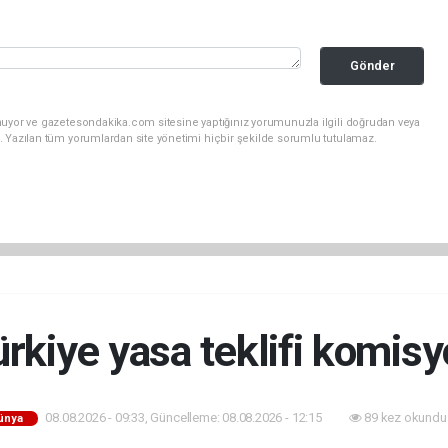
Gönder
nuyor ve gazetesondakika.com sitesine yaptığınız yorumunuzla ilgili doğrudan veya
. Yazılan tüm yorumlardan site yönetimi hiçbir şekilde sorumlu tutulamaz.
rkiye yasa teklifi komis
08.08.2026 - 09:33, Güncelleme: 08.08.2026 - 12:15
89 kez okundu
ünya