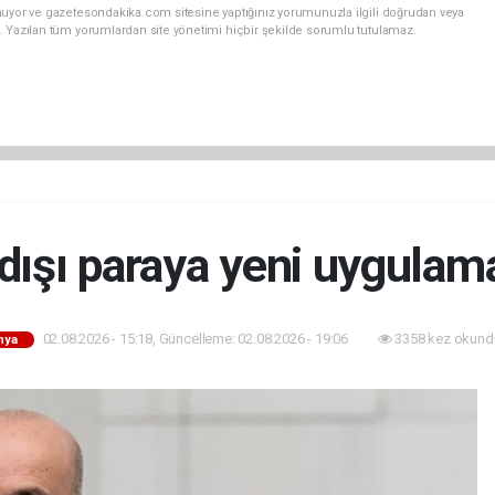
nuyor ve gazetesondakika.com sitesine yaptığınız yorumunuzla ilgili doğrudan veya
. Yazılan tüm yorumlardan site yönetimi hiçbir şekilde sorumlu tutulamaz.
 dışı paraya yeni uygulama
02.08.2026 - 15:18, Güncelleme: 02.08.2026 - 19:06
3358 kez okund
nya