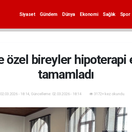
Siyaset
Gündem
Dünya
Ekonomi
Sağlık
Spor
e özel bireyler hipoterapi 
tamamladı
02.03.2026 - 18:14, Güncelleme: 02.03.2026 - 18:14
3172+ kez okundu.