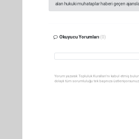
alan hukuki muhataplar haberi geçen ajanslar
Okuyucu Yorumları
(0)
Yorum yazarak Topluluk Kuralları’nı kabul etmiş bulu
dolaylı tüm sorumluluğu tek başınıza üstleniyorsunuz