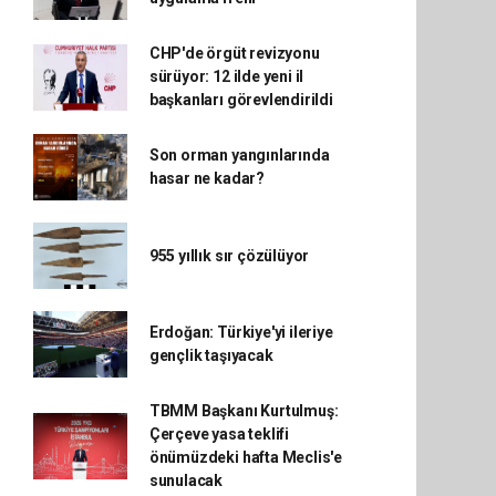
CHP'de örgüt revizyonu
sürüyor: 12 ilde yeni il
başkanları görevlendirildi
Son orman yangınlarında
hasar ne kadar?
955 yıllık sır çözülüyor
Erdoğan: Türkiye'yi ileriye
gençlik taşıyacak
TBMM Başkanı Kurtulmuş:
Çerçeve yasa teklifi
önümüzdeki hafta Meclis'e
sunulacak