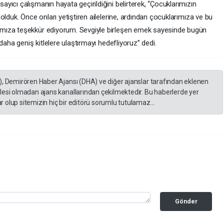
ıcı çalışmanın hayata geçirildiğini belirterek, “Çocuklarımızın
olduk. Önce onları yetiştiren ailelerine, ardından çocuklarımıza ve bu
mıza teşekkür ediyorum. Sevgiyle birleşen emek sayesinde bugün
daha geniş kitlelere ulaştırmayı hedefliyoruz” dedi.
), Demirören Haber Ajansı (DHA) ve diğer ajanslar tarafından eklenen
lesi olmadan ajans kanallarından çekilmektedir. Bu haberlerde yer
 olup sitemizin hiç bir editörü sorumlu tutulamaz...
Gönder