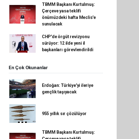
TBMM Başkanı Kurtulmuş:
Çerçeve yasa teklifi
önümüzdeki hafta Meclis'e
sunulacak
CHP'de örgüt revizyonu
sürüyor: 12 ilde yeni il
başkanları görevlendirildi
En Çok Okunanlar
Erdoğan: Türkiye'yi ileriye
gençlik taşıyacak
955 yıllık sır çözülüyor
TBMM Başkanı Kurtulmuş:
Çerçeve yasa teklifi