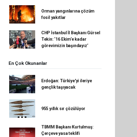
Orman yangınlarına çözüm
fosil yakıtlar
CHP İstanbul İl Başkanı Gürsel
Tekin: ‘16 Ekim’e kadar
görevimizin başındayız’
En Çok Okunanlar
Erdoğan: Türkiye'yi ileriye
gençlik taşıyacak
955 yıllık sır çözülüyor
TBMM Başkanı Kurtulmuş:
Çerçeve yasa teklifi