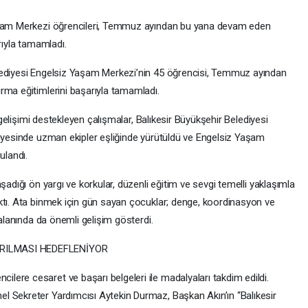
Yaşam Merkezi öğrencileri, Temmuz ayından bu yana devam eden
rıyla tamamladı.
lediyesi Engelsiz Yaşam Merkezi’nin 45 öğrencisi, Temmuz ayından
rma eğitimlerini başarıyla tamamladı.
l gelişimi destekleyen çalışmalar, Balıkesir Büyükşehir Belediyesi
ünyesinde uzman ekipler eşliğinde yürütüldü ve Engelsiz Yaşam
ulandı.
şadığı ön yargı ve korkular, düzenli eğitim ve sevgi temelli yaklaşımla
ktı. Ata binmek için gün sayan çocuklar; denge, koordinasyon ve
 alanında da önemli gelişim gösterdi.
IRILMASI HEDEFLENİYOR
ere cesaret ve başarı belgeleri ile madalyaları takdim edildi.
l Sekreter Yardımcısı Aytekin Durmaz, Başkan Akın’ın “Balıkesir