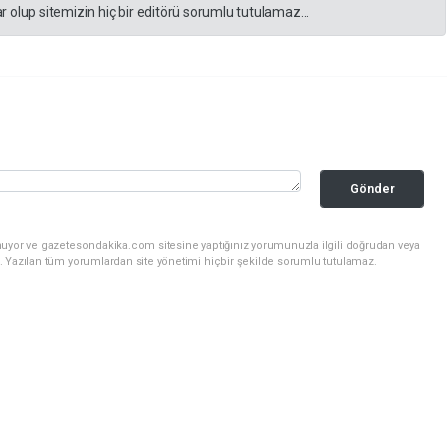
 olup sitemizin hiç bir editörü sorumlu tutulamaz...
Gönder
nuyor ve gazetesondakika.com sitesine yaptığınız yorumunuzla ilgili doğrudan veya
. Yazılan tüm yorumlardan site yönetimi hiçbir şekilde sorumlu tutulamaz.