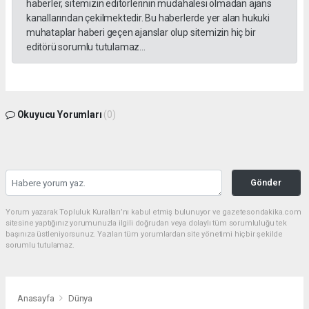
haberler, sitemizin editörlerinin müdahalesi olmadan ajans
kanallarından çekilmektedir. Bu haberlerde yer alan hukuki
muhataplar haberi geçen ajanslar olup sitemizin hiç bir
editörü sorumlu tutulamaz...
Okuyucu Yorumları
(0)
Gönder
Yorum yazarak Topluluk Kuralları’nı kabul etmiş bulunuyor ve gazetesondakika.com
sitesine yaptığınız yorumunuzla ilgili doğrudan veya dolaylı tüm sorumluluğu tek
başınıza üstleniyorsunuz. Yazılan tüm yorumlardan site yönetimi hiçbir şekilde
sorumlu tutulamaz.
Anasayfa
Dünya