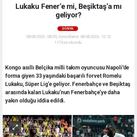
Lukaku Fener’e mi, Beşiktaş’a mı
geliyor?
DÜNYA
08.08.2026 - 08:55, Güncelleme: 08.08.2026 - 12:15
117 kez okundu.
Kongo asıllı Belçika milli takım oyuncusu Napoli'de
forma giyen 33 yaşındaki başarılı forvet Romelu
Lukaku, Süper Lig’e geliyor. Fenerbahçe ve Beşiktaş
arasında kalan Lukaku’nun Fenerbahçe’ye daha
yakın olduğu iddia edildi.