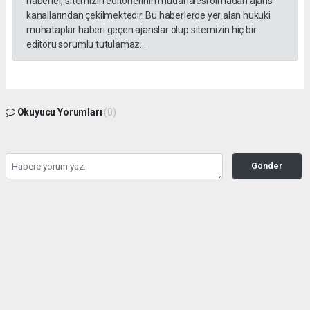
haberler, sitemizin editörlerinin müdahalesi olmadan ajans
kanallarından çekilmektedir. Bu haberlerde yer alan hukuki
muhataplar haberi geçen ajanslar olup sitemizin hiç bir
editörü sorumlu tutulamaz...
Okuyucu Yorumları
(0)
Gönder
Yorum yazarak Topluluk Kuralları’nı kabul etmiş bulunuyor ve gazetesondakika.com
sitesine yaptığınız yorumunuzla ilgili doğrudan veya dolaylı tüm sorumluluğu tek
başınıza üstleniyorsunuz. Yazılan tüm yorumlardan site yönetimi hiçbir şekilde
sorumlu tutulamaz.
haber paketi
haber scripti
haber yazılımı