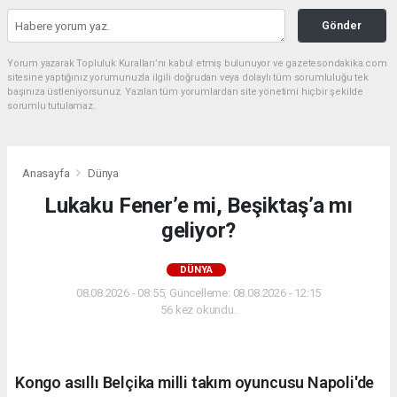
Gönder
Yorum yazarak Topluluk Kuralları’nı kabul etmiş bulunuyor ve gazetesondakika.com
sitesine yaptığınız yorumunuzla ilgili doğrudan veya dolaylı tüm sorumluluğu tek
başınıza üstleniyorsunuz. Yazılan tüm yorumlardan site yönetimi hiçbir şekilde
sorumlu tutulamaz.
Anasayfa
Dünya
Lukaku Fener’e mi, Beşiktaş’a mı
geliyor?
DÜNYA
08.08.2026 - 08:55, Güncelleme: 08.08.2026 - 12:15
56 kez okundu.
Kongo asıllı Belçika milli takım oyuncusu Napoli'de