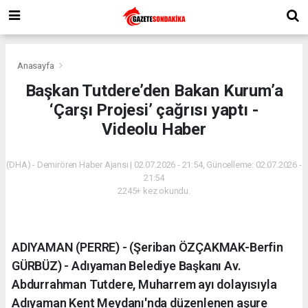
Anasayfa
Başkan Tutdere’den Bakan Kurum’a
‘Çarşı Projesi’ çağrısı yaptı -
Videolu Haber
(DHA) - Demirören Haber Ajansı | 02.07.2026 - 21:54, Güncelleme: 02.07.2026 -
21:54
2245+ kez okundu.
ADIYAMAN (PERRE) - (Şeriban ÖZÇAKMAK-Berfin
GÜRBÜZ) - Adıyaman Belediye Başkanı Av.
Abdurrahman Tutdere, Muharrem ayı dolayısıyla
Adıyaman Kent Meydanı'nda düzenlenen aşure