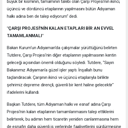
büyük bir kısmının, tamamının talebi olan Çarşı Projesi'nin ikinci,
üçüncü ve dördüncü etaplarının yapılmasını bütün Adıyaman
halkı adına ben de talep ediyorum" dedi.
"ÇARŞI PROJESİ'NİN KALAN ETAPLARI BİR AN EVVEL
TAMAMLANMALI"
Bakan Kurum'un Adıyaman'da çalışmalar yürüttüğünü belirten
Tutdere, Çarşı Projesi'nin diğer etaplarının yapılmasının kentin
geleceği açısından önemli olduğunu söyledi. Tutdere, "Sayın
Bakanımız Adıyaman'a güzel işler yaptı. İnşallah bunu
taçlandıracak. Çarşının ikinci ve üçüncü etaplarıyla birlikte
şehrimiz depreme dirençli, güvenli bir kent haline gelecektir"
ifadelerini kullandı.
Başkan Tutdere, tüm Adıyaman halkı ve esnaf adına Çarşı
Projesi'nin kalan etaplarının tamamlanmasını talep ettiklerini
belirterek, bu adımın hem ticaretin yeniden canlanmasına hem
de esnafın daha güvenli iş yerlerinde faaliyetlerini sürdürmesine