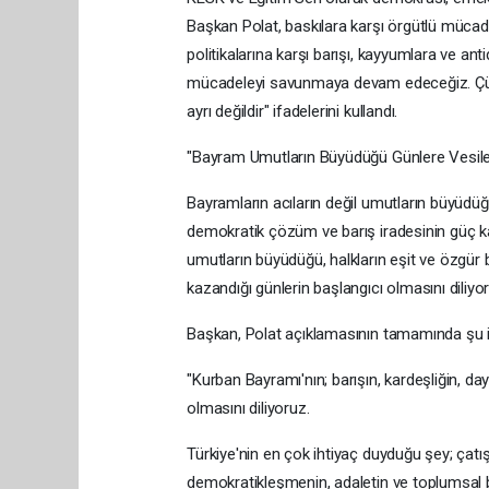
Başkan Polat, baskılara karşı örgütlü müca
politikalarına karşı barışı, kayyumlara ve ant
mücadeleyi savunmaya devam edeceğiz. Çünk
ayrı değildir" ifadelerini kullandı.
"Bayram Umutların Büyüdüğü Günlere Vesile
Bayramların acıların değil umutların büyüdü
demokratik çözüm ve barış iradesinin güç k
umutların büyüdüğü, halkların eşit ve özgür
kazandığı günlerin başlangıcı olmasını diliy
Başkan, Polat açıklamasının tamamında şu if
"Kurban Bayramı'nın; barışın, kardeşliğin, d
olmasını diliyoruz.
Türkiye'nin en çok ihtiyaç duyduğu şey; çatı
demokratikleşmenin, adaletin ve toplumsal barı