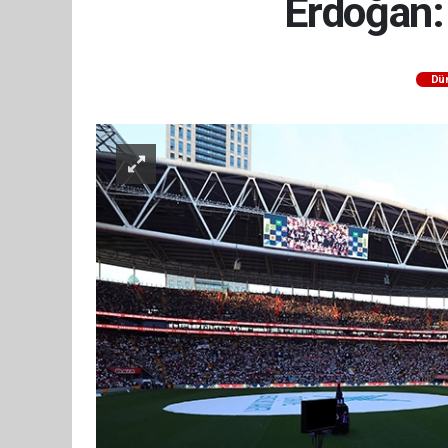
Erdoğan: 
Dü