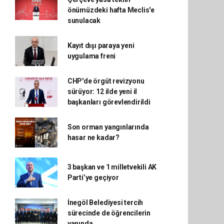
önümüzdeki hafta Meclis'e
sunulacak
Kayıt dışı paraya yeni
uygulama freni
CHP'de örgüt revizyonu
sürüyor: 12 ilde yeni il
başkanları görevlendirildi
Son orman yangınlarında
hasar ne kadar?
3 başkan ve 1 milletvekili AK
Parti’ye geçiyor
İnegöl Belediyesi tercih
sürecinde de öğrencilerin
yanında