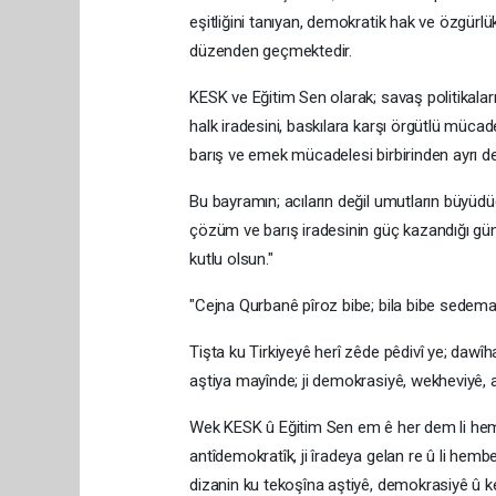
eşitliğini tanıyan, demokratik hak ve özgürl
düzenden geçmektedir.
KESK ve Eğitim Sen olarak; savaş politikalar
halk iradesini, baskılara karşı örgütlü müc
barış ve emek mücadelesi birbirinden ayrı değ
Bu bayramın; acıların değil umutların büyüd
çözüm ve barış iradesinin güç kazandığı gün
kutlu olsun."
"Cejna Qurbanê pîroz bibe; bila bibe sedema x
Tişta ku Tirkiyeyê herî zêde pêdivî ye; dawîh
aştiya mayînde; ji demokrasiyê, wekheviyê,
Wek KESK û Eğitim Sen em ê her dem li hember
antîdemokratîk, ji îradeya gelan re û li hembe
dizanin ku tekoşîna aştiyê, demokrasiyê û k