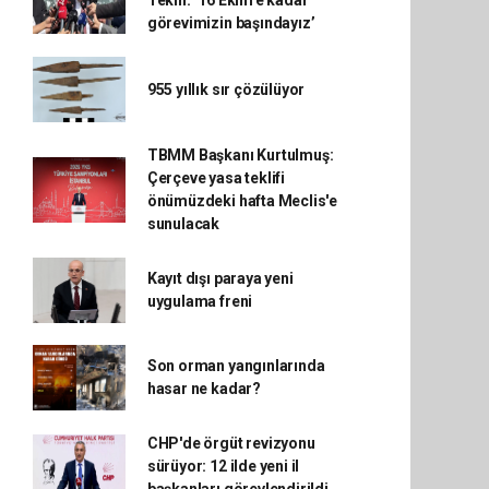
Tekin: ‘16 Ekim’e kadar
görevimizin başındayız’
955 yıllık sır çözülüyor
TBMM Başkanı Kurtulmuş:
Çerçeve yasa teklifi
önümüzdeki hafta Meclis'e
sunulacak
Kayıt dışı paraya yeni
uygulama freni
Son orman yangınlarında
hasar ne kadar?
CHP'de örgüt revizyonu
sürüyor: 12 ilde yeni il