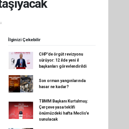
 taşıyacak
u.
İlginizi Çekebilir
CHP'de örgüt revizyonu
sürüyor: 12 ilde yeni il
başkanları görevlendirildi
Son orman yangınlarında
hasar ne kadar?
TBMM Başkanı Kurtulmuş:
Çerçeve yasa teklifi
önümüzdeki hafta Meclis'e
sunulacak