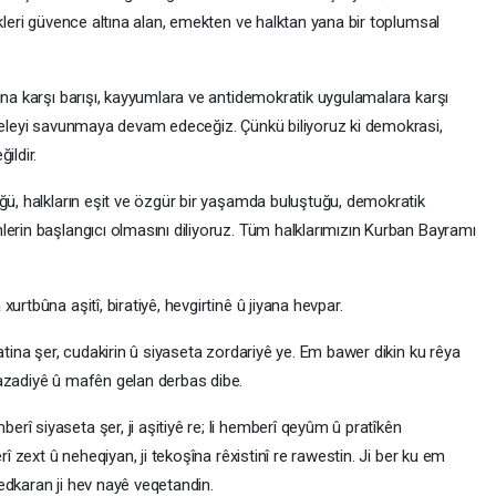
ükleri güvence altına alan, emekten ve halktan yana bir toplumsal
ına karşı barışı, kayyumlara ve antidemokratik uygulamalara karşı
adeleyi savunmaya devam edeceğiz. Çünkü biliyoruz ki demokrasi,
ildir.
üğü, halkların eşit ve özgür bir yaşamda buluştuğu, demokratik
lerin başlangıcı olmasını diliyoruz. Tüm halklarımızın Kurban Bayramı
urtbûna aşitî, biratiyê, hevgirtinê û jiyana hevpar.
atina şer, cudakirin û siyaseta zordariyê ye. Em bawer dikin ku rêya
 azadiyê û mafên gelan derbas dibe.
î siyaseta şer, ji aşitiyê re; li hemberî qeyûm û pratîkên
rî zext û neheqiyan, ji tekoşîna rêxistinî re rawestin. Ji ber ku em
edkaran ji hev nayê veqetandin.