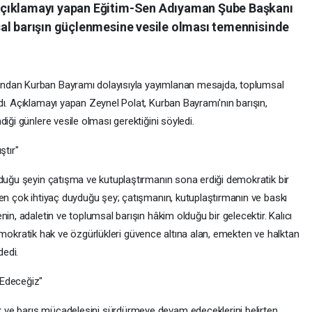
Açıklamayı yapan Eğitim-Sen Adıyaman Şube Başkanı
al barışın güçlenmesine vesile olması temennisinde
ndan Kurban Bayramı dolayısıyla yayımlanan mesajda, toplumsal
dı. Açıklamayı yapan Zeynel Polat, Kurban Bayramı'nın barışın,
iği günlere vesile olması gerektiğini söyledi.
ştır"
yduğu şeyin çatışma ve kutuplaştırmanın sona erdiği demokratik bir
 en çok ihtiyaç duyduğu şey; çatışmanın, kutuplaştırmanın ve baskı
in, adaletin ve toplumsal barışın hâkim olduğu bir gelecektir. Kalıcı
, demokratik hak ve özgürlükleri güvence altına alan, emekten ve halktan
edi.
 Edeceğiz"
 ve barış mücadelesini sürdürmeye devam edeceklerini belirten