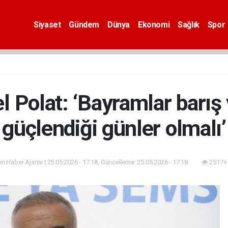
Siyaset
Gündem
Dünya
Ekonomi
Sağlık
Spor
 Polat: ‘Bayramlar barış 
güçlendiği günler olmalı’
n Haber Ajansı | 25.05.2026 - 17:18, Güncelleme: 25.05.2026 - 17:18
2517+ 