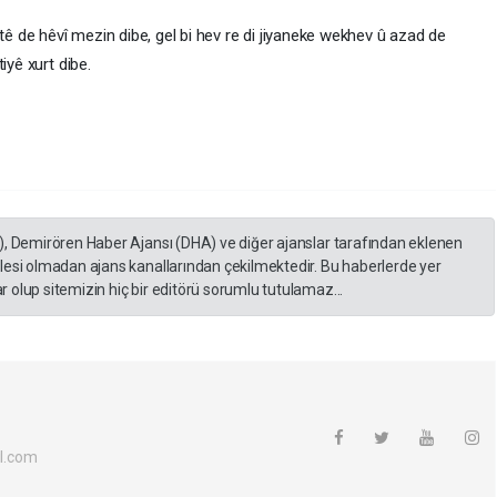
 tê de hêvî mezin dibe, gel bi hev re di jiyaneke wekhev û azad de
iyê xurt dibe.
), Demirören Haber Ajansı (DHA) ve diğer ajanslar tarafından eklenen
lesi olmadan ajans kanallarından çekilmektedir. Bu haberlerde yer
 olup sitemizin hiç bir editörü sorumlu tutulamaz...
l.com