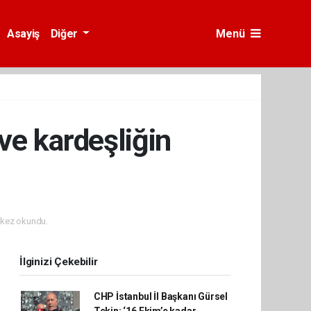
Asayiş
Diğer
Menü
ve kardeşliğin
kez okundu.
İlginizi Çekebilir
CHP İstanbul İl Başkanı Gürsel