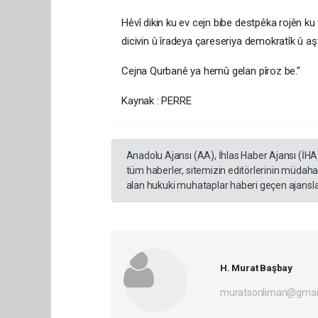
Hêvî dikin ku ev cejn bibe destpêka rojên ku
dicivin û îradeya çareseriya demokratîk û aşt
Cejna Qurbanê ya hemû gelan pîroz be."
Kaynak : PERRE
Anadolu Ajansı (AA), İhlas Haber Ajansı (İHA
tüm haberler, sitemizin editörlerinin müdaha
alan hukuki muhataplar haberi geçen ajanslar
H. Murat Başbay
muratsonliman@gmai