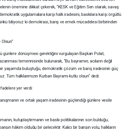
delenin önemine dikkat çekerek, "KESK ve Eğitim Sen olarak; savaş
idemokratik uygulamalara karşı halk iradesini, baskılara karşı örgütlü
ü biliyoruz ki demokrasi, barış ve emek mücadelesi birbirinden
 Olsun"
ğü günlere dönüşmesi gerektiğini vurgulayan Başkan Polat,
azanması temennisinde bulunarak, "Bu bayramın; acıların değil
 bir yaşamda buluştuğu, demokratik çözüm ve barış iradesinin güç
oruz. Tüm halklarımızın Kurban Bayramı kutlu olsun" dedi.
adelere yer verdi:
ayanışmanın ve ortak yaşam iradesinin güçlendiği günlere vesile
şmanın, kutuplaştırmanın ve baskı politikalarının son bulduğu;
şın hâkim olduğu bir gelecektir. Kalıcı bir barışın yolu; halkların