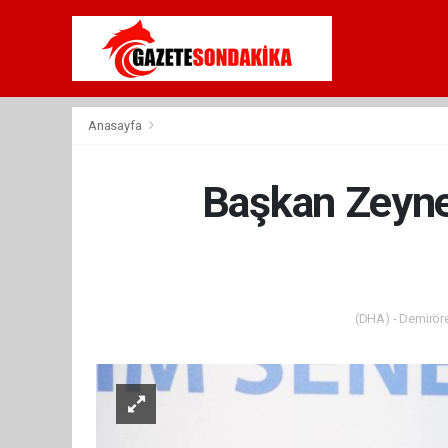
Anasayfa
Başkan Zeynel
(DHA) - Demiröre