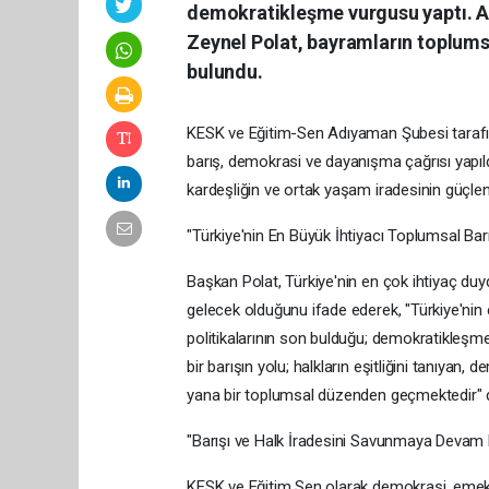
demokratikleşme vurgusu yaptı. 
Zeynel Polat, bayramların toplums
bulundu.
KESK ve Eğitim-Sen Adıyaman Şubesi tarafı
barış, demokrasi ve dayanışma çağrısı yapıl
kardeşliğin ve ortak yaşam iradesinin güçlend
"Türkiye'nin En Büyük İhtiyacı Toplumsal Barı
Başkan Polat, Türkiye'nin en çok ihtiyaç du
gelecek olduğunu ifade ederek, "Türkiye'nin
politikalarının son bulduğu; demokratikleşmen
bir barışın yolu; halkların eşitliğini tanıyan
yana bir toplumsal düzenden geçmektedir" d
"Barışı ve Halk İradesini Savunmaya Devam
KESK ve Eğitim Sen olarak demokrasi, emek