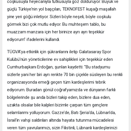
coşkusuyla heyecanıyla tutkusuyla göz dolduruyor. Büyük ve
güçlü Türkiye'nin yol başçıları, TEKNOFEST kuşağı maşallah
yine yeri göğü inletiyor. Sizleri böyle neşeli, böyle coşkulu
görmek bizi çok mutlu ediyor. Bu muhteşem tablo, bu
muazzam manzara için her birinize ayrı ayrı teşekkür
ediyorum" ifadelerini kullandı.
TÜGVA'ya etkinlik için şükranlarını iletip Galatasaray Spor
Kulübü'nün yöneticilerine ev sahiplikleri için teşekkür eden
Cumhurbaşkanı Erdoğan, şunları kaydetti: "Bu stadyumu
sizlerle yani her biri ayrı renkte 70 bin çiçekle süsleyen bu renkli
organizasyonda emeği geçen tüm kardeşlerimi tebrik
ediyorum. Buradan gönül coğrafyamızda ve dünyanın farklı
bölgelerinde şu anda bizleri takip eden, bizlere dua eden,
uzakta olsalar bile kalpleri bizimle çarpan tüm gençlere
selamlarımı yolluyorum. Gazze'de, Batı Şeria'da, Lübnan'da,
İsrail'in vahşi saldırıları altında hayata tutunma mücadelesi
veren tüm yavrularımızı, sizin Filistinli, Lübnanlı kardeşlerinizi