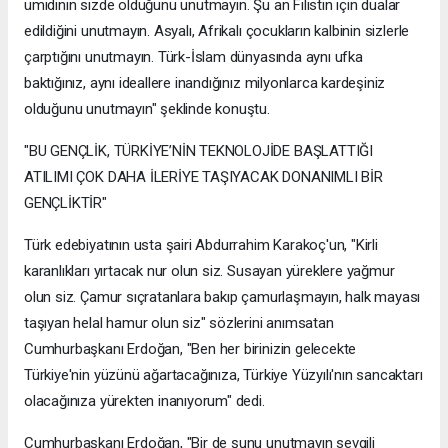
ümidinin sizde olduğunu unutmayın. Şu an Filistin için dualar
edildiğini unutmayın. Asyalı, Afrikalı çocukların kalbinin sizlerle
çarptığını unutmayın. Türk-İslam dünyasında aynı ufka
baktığınız, aynı ideallere inandığınız milyonlarca kardeşiniz
olduğunu unutmayın" şeklinde konuştu.
"BU GENÇLİK, TÜRKİYE’NİN TEKNOLOJİDE BAŞLATTIĞI
ATILIMI ÇOK DAHA İLERİYE TAŞIYACAK DONANIMLI BİR
GENÇLİKTİR"
Türk edebiyatının usta şairi Abdurrahim Karakoç'un, "Kirli
karanlıkları yırtacak nur olun siz. Susayan yüreklere yağmur
olun siz. Çamur sıçratanlara bakıp çamurlaşmayın, halk mayası
taşıyan helal hamur olun siz" sözlerini anımsatan
Cumhurbaşkanı Erdoğan, "Ben her birinizin gelecekte
Türkiye'nin yüzünü ağartacağınıza, Türkiye Yüzyılı'nın sancaktarı
olacağınıza yürekten inanıyorum" dedi.
Cumhurbaşkanı Erdoğan, "Bir de şunu unutmayın sevgili