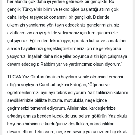
her alanda çok daha iyi yerlere getirecek bir gençliktir. Bu
gençlik, Türkiye'nin bilim ve teknolojide başlattığı atılımı çok
daha ileriye taşıyacak donanımlı bir gençliktir. Bizler de
ülkemizin yarınlarına yön tayin edecek siz gençlerimizin, siz
evlatlarımızın en iyi şekilde yetişmeniz için tüm gücümüzle
çalışıyoruz. Eğitimden teknolojiye, spordan kültür ve sanata her
alanda hayallerinizi gerçekleştirebilmeniz için ne gerekiyorsa
yapıyoruz. İnşallah daha nice yıllar boyunca sizin için çalışmaya
devam edeceğiz. Rabbim yar ve yardımcımız olsun diyorum."
TÜGVA Yaz Okulları finalinin hayırlara vesile olmasını temenni
ettiğini söyleyen Cumhurbaşkanı Erdoğan, "Öğrenci ve
öğretmenlerimizi ayrı ayrı tebrik ediyorum. Yaz tatilinizin kalanını
sevdiklerinizle birlikte huzurla, mutlulukla, neşe içinde
geçirmenizi temenni ediyorum. Ailelerinize, kardeşlerinize,
arkadaşlarınıza benden kucak dolusu selam götürün. Yaz okulu
boyunca birbirinizle kurduğunuz dostlukları, arkadaşlıkları
devam ettirin. Tebessüm, neşe ve sevinç yüzünüzden hiç eksik