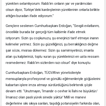
yürekten selamlıyorum. Rabb'im onların yar ve yardımcıları
olsun diyor, Türkiye'deki kardeşlerinin yüreklerinin onlarla birlikte
attığını buradan ifade ediyorum."
Gençlere seslenen Cumhurbaşkanı Erdoğan, "Sevgili evlatlarım,
öncelikle burada bir gerçeği tüm kalbimle ifade etmek
istiyorum. Sizin şu coşkunuzu, şu enerjinizi tarif etmeye inanın
kelimeler yetmez. Sizin şu güzelliğinizi, şu berraklığınızı değme
şair söze, mısraa dökemez. Sizin şu samimiyetinizi, imanla
atan şu kalplerinizi, toplu vuran şu yüreklerinizi en usta ressam
resmedemez. Rabb'im sizlerden razı olsun" diye konuştu.
Cumhurbaşkanı Erdoğan, TÜGVA'nın yöneticileriyle
mensuplarıyla profesyonel ve gönüllü eğitmenleriyle göğüslerini
kabartan işlere imza atmayı sürdürdüğünü belirterek şöyle
devam etti: "Unutmayın, 'İmandır o cevher ki İlahi ne büyüktür/
İmansız olan paslı yürek sinede yüktür' Millî ve manevi
değerlerine sıkı sıkıya sarılan, taşıdığı potansiyelin farkında olan,