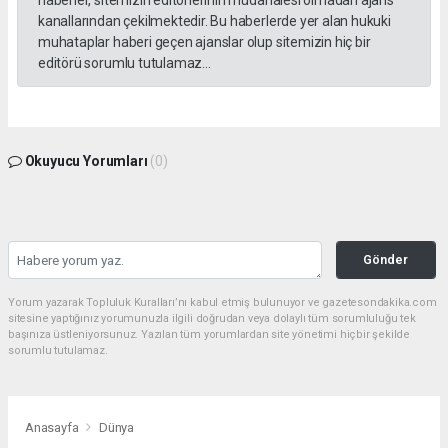
haberler, sitemizin editörlerinin müdahalesi olmadan ajans
kanallarından çekilmektedir. Bu haberlerde yer alan hukuki
muhataplar haberi geçen ajanslar olup sitemizin hiç bir
editörü sorumlu tutulamaz...
Okuyucu Yorumları
(0)
Gönder
Yorum yazarak Topluluk Kuralları’nı kabul etmiş bulunuyor ve gazetesondakika.com
sitesine yaptığınız yorumunuzla ilgili doğrudan veya dolaylı tüm sorumluluğu tek
başınıza üstleniyorsunuz. Yazılan tüm yorumlardan site yönetimi hiçbir şekilde
sorumlu tutulamaz.
Anasayfa
Dünya