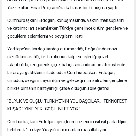
Yaz Okulları Finali Programı'na katılarak bir konuşma yaptı.
Cumhurbaşkanı Erdoğan, konuşmasında, vakfın mensuplarını
ve katılımcıları selamlarken Türkiye genelindeki tüm gençlere ve
çocuklara selamlarını ve sevgilerini iletti.
Yeditepe'nin kardeş kardeş gülümsediği, Boğaz'ında mavi
rüzgârların estiği, fetih ruhunun kalplere işlediği güzel
İstanbul'da, rengârenk çiçek bahçesini andıran bir atmosferde
bir araya geldiklerini ifade eden Cumhurbaşkanı Erdoğan;
umudun, sevginin, aydınlığın ve geleceğin timsali olan gençlerle
birlikte olmanın bahtiyarlığı içinde olduğunu dile getirdi.
"BÜYÜK VE GÜÇLÜ TÜRKİYE'NİN YOL BAŞÇILARI, 'TEKNOFEST
KUŞAĞI' YİNE YERİ GÖĞÜ İNLETİYOR"
Cumhurbaşkanı Erdoğan, gençlerin gözlerinin ışıl ışıl parladığını
belirterek "Türkiye Yüzyılı'nın mimarları maşallah yine