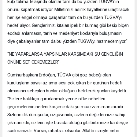
kulp takma telaşında olanlar tam da bu yüzden TÜGVA'nın
önünü kapatmak istiyor. Milletimizi asırlık hayallerine ulaştıracak
her işe engel olmaya çalışanlar tam da bu yüzden TÜGVA'yı
hedef alıyor. Gençlerimiz, kıtaları ipek bir kumaş gibi kesip biçen
ecdadı anlamasın, tarih ve medeniyet kodlarıyla buluşmasın
diye çabalayanlar tam da bu yüzden TÜGVA'yı hazmedemiyor."
"NE YAPARLARSA YAPSINLAR KARŞIMDAKİ ŞU GENÇLİĞİN
ÖNÜNE SET ÇEKEMEZLER"
Cumhurbaşkanı Erdoğan, TÜGVA gibi göz bebeği olan
kuruluşların sayısı az ama sesi çok çıkan bir güruhun hedefi
olmasının sebepleri bunlar olduğunu belirterek şunları kaydetti:
"Sizlere baktıkça gururlanmak yerine öfke nöbetleri
geçirmelerinin nedeni karşımızdaki şu muazzam manzaradır.
Sizlerin dik duruşudur, özgüvenidir, sizlerin değerlerinize sahip
çıkmanızdır, sizlerin işte burada olduğu gibi birbirinize kardeşçe
sarılmanızdır. Varsın, rahatsız olsunlar. Allah'ın izniyle nehri