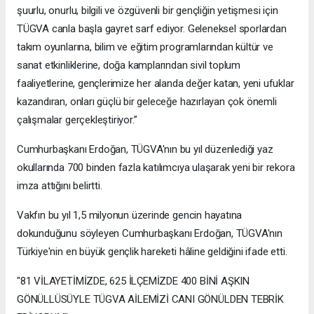
şuurlu, onurlu, bilgili ve özgüvenli bir gençliğin yetişmesi için
TÜGVA canla başla gayret sarf ediyor. Geleneksel sporlardan
takım oyunlarına, bilim ve eğitim programlarından kültür ve
sanat etkinliklerine, doğa kamplarından sivil toplum
faaliyetlerine, gençlerimize her alanda değer katan, yeni ufuklar
kazandıran, onları güçlü bir geleceğe hazırlayan çok önemli
çalışmalar gerçekleştiriyor.”
Cumhurbaşkanı Erdoğan, TÜGVA'nın bu yıl düzenlediği yaz
okullarında 700 binden fazla katılımcıya ulaşarak yeni bir rekora
imza attığını belirtti.
Vakfın bu yıl 1,5 milyonun üzerinde gencin hayatına
dokunduğunu söyleyen Cumhurbaşkanı Erdoğan, TÜGVA'nın
Türkiye'nin en büyük gençlik hareketi hâline geldiğini ifade etti.
"81 VİLAYETİMİZDE, 625 İLÇEMİZDE 400 BİNİ AŞKIN
GÖNÜLLÜSÜYLE TÜGVA AİLEMİZİ CANI GÖNÜLDEN TEBRİK