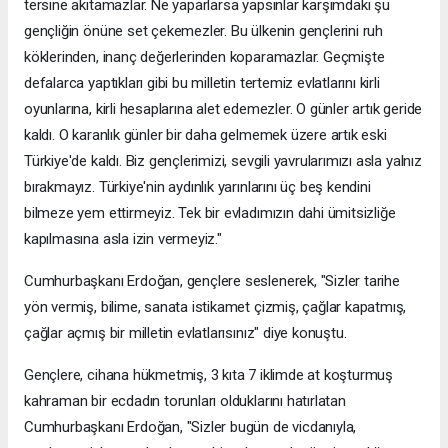
tersine akıtamazlar. Ne yaparlarsa yapsınlar karşımdaki şu
gençliğin önüne set çekemezler. Bu ülkenin gençlerini ruh
köklerinden, inanç değerlerinden koparamazlar. Geçmişte
defalarca yaptıkları gibi bu milletin tertemiz evlatlarını kirli
oyunlarına, kirli hesaplarına alet edemezler. O günler artık geride
kaldı. O karanlık günler bir daha gelmemek üzere artık eski
Türkiye'de kaldı. Biz gençlerimizi, sevgili yavrularımızı asla yalnız
bırakmayız. Türkiye'nin aydınlık yarınlarını üç beş kendini
bilmeze yem ettirmeyiz. Tek bir evladımızın dahi ümitsizliğe
kapılmasına asla izin vermeyiz."
Cumhurbaşkanı Erdoğan, gençlere seslenerek, "Sizler tarihe
yön vermiş, bilime, sanata istikamet çizmiş, çağlar kapatmış,
çağlar açmış bir milletin evlatlarısınız" diye konuştu.
Gençlere, cihana hükmetmiş, 3 kıta 7 iklimde at koşturmuş
kahraman bir ecdadın torunları olduklarını hatırlatan
Cumhurbaşkanı Erdoğan, "Sizler bugün de vicdanıyla,