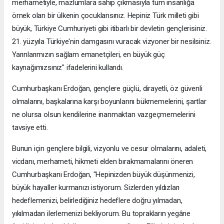
merhametiyle, mazlumlara sahip çıkmasıyla tüm insanlığa
örnek olan bir ülkenin çocuklarısınız. Hepiniz Türk milleti gibi
büyük, Türkiye Cumhuriyeti gibi itibarlı bir devletin gençlerisiniz.
21. yüzyıla Türkiye'nin damgasını vuracak vizyoner bir nesilsiniz.
Yarınlarımızın sağlam emanetçileri, en büyük güç
kaynağımızsınız" ifadelerini kullandı.
Cumhurbaşkanı Erdoğan, gençlere güçlü, dirayetli, öz güvenli
olmalarını, başkalarına karşı boyunlarını bükmemelerini, şartlar
ne olursa olsun kendilerine inanmaktan vazgeçmemelerini
tavsiye etti.
Bunun için gençlere bilgili, vizyonlu ve cesur olmalarını, adaleti,
vicdanı, merhameti, hikmeti elden bırakmamalarını öneren
Cumhurbaşkanı Erdoğan, "Hepinizden büyük düşünmenizi,
büyük hayaller kurmanızı istiyorum. Sizlerden yıldızları
hedeflemenizi, belirlediğiniz hedeflere doğru yılmadan,
yıkılmadan ilerlemenizi bekliyorum. Bu toprakların yegâne