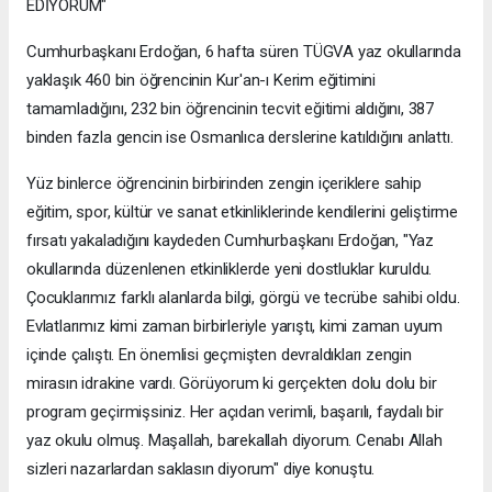
EDİYORUM"
Cumhurbaşkanı Erdoğan, 6 hafta süren TÜGVA yaz okullarında
yaklaşık 460 bin öğrencinin Kur'an-ı Kerim eğitimini
tamamladığını, 232 bin öğrencinin tecvit eğitimi aldığını, 387
binden fazla gencin ise Osmanlıca derslerine katıldığını anlattı.
Yüz binlerce öğrencinin birbirinden zengin içeriklere sahip
eğitim, spor, kültür ve sanat etkinliklerinde kendilerini geliştirme
fırsatı yakaladığını kaydeden Cumhurbaşkanı Erdoğan, "Yaz
okullarında düzenlenen etkinliklerde yeni dostluklar kuruldu.
Çocuklarımız farklı alanlarda bilgi, görgü ve tecrübe sahibi oldu.
Evlatlarımız kimi zaman birbirleriyle yarıştı, kimi zaman uyum
içinde çalıştı. En önemlisi geçmişten devraldıkları zengin
mirasın idrakine vardı. Görüyorum ki gerçekten dolu dolu bir
program geçirmişsiniz. Her açıdan verimli, başarılı, faydalı bir
yaz okulu olmuş. Maşallah, barekallah diyorum. Cenabı Allah
sizleri nazarlardan saklasın diyorum" diye konuştu.