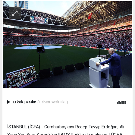
Erkek
|
Kadın
(Haberi Sesli Oku)
İSTANBUL (İGFA) - Cumhurbaşkanı Recep Tayyip Erdoğan, Ali
Sami Yen Spor Kompleksi RAMS Park'ta düzenlenen TÜGVA