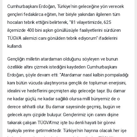
Cumhurbaşkanı Erdoğan, Türkiye'nin geleceğine yön verecek
gençleri fedakârca eğiten, her biriyle yakından ilgilenen tüm
hocaları tebrik ettiğini belirterek, "81 vilayetimizde, 625
ilçemizde 400 bini aşkın gönüllüsüyle faaliyetlerini sürdüren
TÜGVA ailemizi canı gönülden tebrik ediyorum" ifadelerini
kullandı.
Gençliğin milletin atardamarı olduğunu söyleyen ve bunun
özellikle altını çizmek istediğini kaydeden Cumhurbaşkanı
Erdoğan, şöyle devam etti: "Atardamar nasıl kalbin pompaladığı
kanı bütün vücuda ulaştırıyorsa gençlik de toplumun enerjisini,
idealini ve hedeflerini geçmişten alıp geleceğe taşır. Bu damar
ne kadar güçlü, ne kadar sağlıklı olursa millî bünyemiz de o
derece sıhhatli olur. Bu damar sayesinde geçmiş, bugün ve
gelecek aynı çizgide buluşur. Gençlerimiz için canını dişine
takarak çalışan TÜGVA'mız işte bu denli hayati bir görevi
layıkıyla yerine getirmektedir. Türkiye'nin hayrına olacak her işe