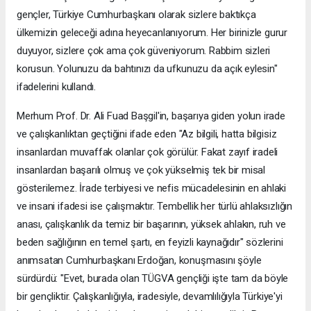
gençler, Türkiye Cumhurbaşkanı olarak sizlere baktıkça
ülkemizin geleceği adına heyecanlanıyorum. Her birinizle gurur
duyuyor, sizlere çok ama çok güveniyorum. Rabbim sizleri
korusun. Yolunuzu da bahtınızı da ufkunuzu da açık eylesin"
ifadelerini kullandı.
Merhum Prof. Dr. Ali Fuad Başgil'in, başarıya giden yolun irade
ve çalışkanlıktan geçtiğini ifade eden "Az bilgili, hatta bilgisiz
insanlardan muvaffak olanlar çok görülür. Fakat zayıf iradeli
insanlardan başarılı olmuş ve çok yükselmiş tek bir misal
gösterilemez. İrade terbiyesi ve nefis mücadelesinin en ahlaki
ve insani ifadesi ise çalışmaktır. Tembellik her türlü ahlaksızlığın
anası, çalışkanlık da temiz bir başarının, yüksek ahlakın, ruh ve
beden sağlığının en temel şartı, en feyizli kaynağıdır" sözlerini
anımsatan Cumhurbaşkanı Erdoğan, konuşmasını şöyle
sürdürdü: "Evet, burada olan TÜGVA gençliği işte tam da böyle
bir gençliktir. Çalışkanlığıyla, iradesiyle, devamlılığıyla Türkiye'yi