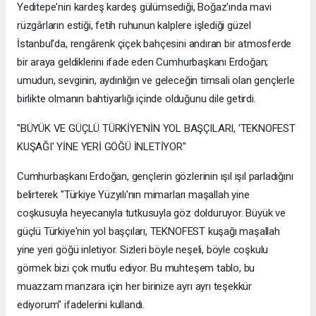
Yeditepe'nin kardeş kardeş gülümsediği, Boğaz'ında mavi
rüzgârların estiği, fetih ruhunun kalplere işlediği güzel
İstanbul'da, rengârenk çiçek bahçesini andıran bir atmosferde
bir araya geldiklerini ifade eden Cumhurbaşkanı Erdoğan;
umudun, sevginin, aydınlığın ve geleceğin timsali olan gençlerle
birlikte olmanın bahtiyarlığı içinde olduğunu dile getirdi.
"BÜYÜK VE GÜÇLÜ TÜRKİYE'NİN YOL BAŞÇILARI, 'TEKNOFEST
KUŞAĞI' YİNE YERİ GÖĞÜ İNLETİYOR"
Cumhurbaşkanı Erdoğan, gençlerin gözlerinin ışıl ışıl parladığını
belirterek "Türkiye Yüzyılı'nın mimarları maşallah yine
coşkusuyla heyecanıyla tutkusuyla göz dolduruyor. Büyük ve
güçlü Türkiye'nin yol başçıları, TEKNOFEST kuşağı maşallah
yine yeri göğü inletiyor. Sizleri böyle neşeli, böyle coşkulu
görmek bizi çok mutlu ediyor. Bu muhteşem tablo, bu
muazzam manzara için her birinize ayrı ayrı teşekkür
ediyorum" ifadelerini kullandı.