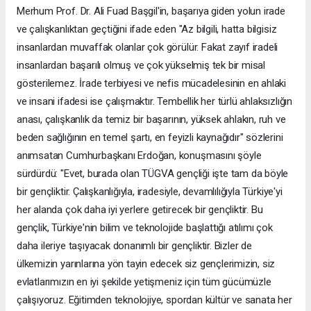
Merhum Prof. Dr. Ali Fuad Başgil'in, başarıya giden yolun irade
ve çalışkanlıktan geçtiğini ifade eden "Az bilgili, hatta bilgisiz
insanlardan muvaffak olanlar çok görülür. Fakat zayıf iradeli
insanlardan başarılı olmuş ve çok yükselmiş tek bir misal
gösterilemez. İrade terbiyesi ve nefis mücadelesinin en ahlaki
ve insani ifadesi ise çalışmaktır. Tembellik her türlü ahlaksızlığın
anası, çalışkanlık da temiz bir başarının, yüksek ahlakın, ruh ve
beden sağlığının en temel şartı, en feyizli kaynağıdır" sözlerini
anımsatan Cumhurbaşkanı Erdoğan, konuşmasını şöyle
sürdürdü: "Evet, burada olan TÜGVA gençliği işte tam da böyle
bir gençliktir. Çalışkanlığıyla, iradesiyle, devamlılığıyla Türkiye'yi
her alanda çok daha iyi yerlere getirecek bir gençliktir. Bu
gençlik, Türkiye'nin bilim ve teknolojide başlattığı atılımı çok
daha ileriye taşıyacak donanımlı bir gençliktir. Bizler de
ülkemizin yarınlarına yön tayin edecek siz gençlerimizin, siz
evlatlarımızın en iyi şekilde yetişmeniz için tüm gücümüzle
çalışıyoruz. Eğitimden teknolojiye, spordan kültür ve sanata her