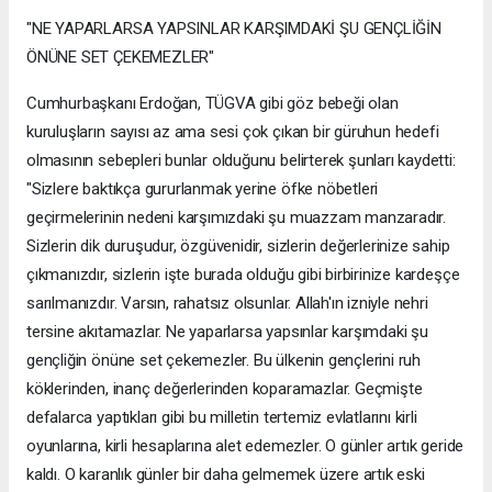
"NE YAPARLARSA YAPSINLAR KARŞIMDAKİ ŞU GENÇLİĞİN
ÖNÜNE SET ÇEKEMEZLER"
Cumhurbaşkanı Erdoğan, TÜGVA gibi göz bebeği olan
kuruluşların sayısı az ama sesi çok çıkan bir güruhun hedefi
olmasının sebepleri bunlar olduğunu belirterek şunları kaydetti:
"Sizlere baktıkça gururlanmak yerine öfke nöbetleri
geçirmelerinin nedeni karşımızdaki şu muazzam manzaradır.
Sizlerin dik duruşudur, özgüvenidir, sizlerin değerlerinize sahip
çıkmanızdır, sizlerin işte burada olduğu gibi birbirinize kardeşçe
sarılmanızdır. Varsın, rahatsız olsunlar. Allah'ın izniyle nehri
tersine akıtamazlar. Ne yaparlarsa yapsınlar karşımdaki şu
gençliğin önüne set çekemezler. Bu ülkenin gençlerini ruh
köklerinden, inanç değerlerinden koparamazlar. Geçmişte
defalarca yaptıkları gibi bu milletin tertemiz evlatlarını kirli
oyunlarına, kirli hesaplarına alet edemezler. O günler artık geride
kaldı. O karanlık günler bir daha gelmemek üzere artık eski