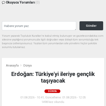
Okuyucu Yorumları
(0)
Gönder
Yorum yazarak Topluluk Kuralları’nı kabul etmiş bulunuyor ve gazetesondakika.com
sitesine yaptığınız yorumunuzla ilgili doğrudan veya dolaylı tüm sorumluluğu tek
başınıza üstleniyorsunuz. Yazılan tüm yorumlardan site yönetimi hiçbir şekilde
sorumlu tutulamaz.
Anasayfa
Dünya
Erdoğan: Türkiye'yi ileriye gençlik
taşıyacak
DÜNYA
01.08.2026 - 10:41, Güncelleme: 01.08.2026 - 12:05
1498 kez okundu.