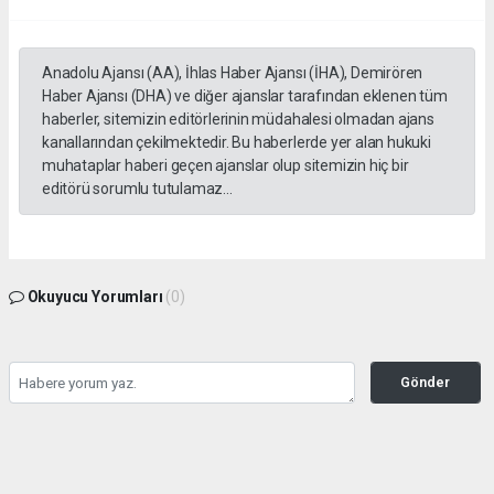
Anadolu Ajansı (AA), İhlas Haber Ajansı (İHA), Demirören
Haber Ajansı (DHA) ve diğer ajanslar tarafından eklenen tüm
haberler, sitemizin editörlerinin müdahalesi olmadan ajans
kanallarından çekilmektedir. Bu haberlerde yer alan hukuki
muhataplar haberi geçen ajanslar olup sitemizin hiç bir
editörü sorumlu tutulamaz...
Okuyucu Yorumları
(0)
Gönder
Yorum yazarak Topluluk Kuralları’nı kabul etmiş bulunuyor ve gazetesondakika.com
sitesine yaptığınız yorumunuzla ilgili doğrudan veya dolaylı tüm sorumluluğu tek
başınıza üstleniyorsunuz. Yazılan tüm yorumlardan site yönetimi hiçbir şekilde
sorumlu tutulamaz.