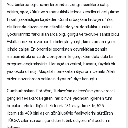
Yüz binlerce öğrencinin birbirinden zengin içeriklere sahip
eğitim, spor, kültür ve sanat etkinliklerinde kendilerini geliştirme
fırsatı yakaladığını kaydeden Cumhurbaşkanı Erdoğan, "Yaz
okullarında düzenlenen etkinliklerde yeni dostluklar kuruldu.
Çocuklarımız farklı alanlarda bilgi, görgü ve tecrübe sahibi oldu.
Evlatlarımız kimi zaman birbirleriyle yarıştı, kimi zaman uyum
içinde çalıştı. En önemlisi geçmişten devraldıkları zengin
mirasın idrakine vardı. Görüyorum ki gerçekten dolu dolu bir
program geçirmişsiniz. Her açıdan verimli, başarılı, faydalı bir
yaz okulu olmuş. Maşallah, barekallah diyorum. Cenabı Allah
sizleri nazarlardan saklasın diyorum" diye konuştu.
Cumhurbaşkanı Erdoğan, Türkiye'nin geleceğine yön verecek
gençleri fedakârca eğiten, her biriyle yakından ilgilenen tüm
hocaları tebrik ettiğini belirterek, "81 vilayetimizde, 625
ilçemizde 400 bini aşkın gönüllüsüyle faaliyetlerini sürdüren
TÜGVA ailemizi canı gönülden tebrik ediyorum" ifadelerini
kullandı.