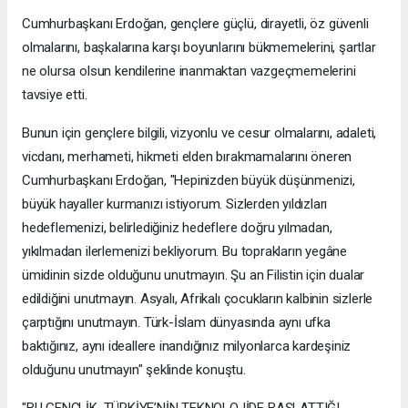
Cumhurbaşkanı Erdoğan, gençlere güçlü, dirayetli, öz güvenli
olmalarını, başkalarına karşı boyunlarını bükmemelerini, şartlar
ne olursa olsun kendilerine inanmaktan vazgeçmemelerini
tavsiye etti.
Bunun için gençlere bilgili, vizyonlu ve cesur olmalarını, adaleti,
vicdanı, merhameti, hikmeti elden bırakmamalarını öneren
Cumhurbaşkanı Erdoğan, "Hepinizden büyük düşünmenizi,
büyük hayaller kurmanızı istiyorum. Sizlerden yıldızları
hedeflemenizi, belirlediğiniz hedeflere doğru yılmadan,
yıkılmadan ilerlemenizi bekliyorum. Bu toprakların yegâne
ümidinin sizde olduğunu unutmayın. Şu an Filistin için dualar
edildiğini unutmayın. Asyalı, Afrikalı çocukların kalbinin sizlerle
çarptığını unutmayın. Türk-İslam dünyasında aynı ufka
baktığınız, aynı ideallere inandığınız milyonlarca kardeşiniz
olduğunu unutmayın" şeklinde konuştu.
"BU GENÇLİK, TÜRKİYE’NİN TEKNOLOJİDE BAŞLATTIĞI