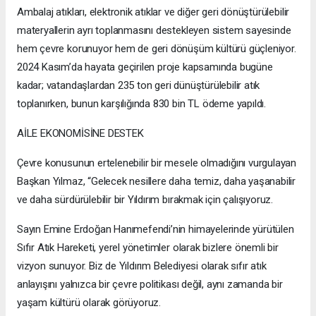
Ambalaj atıkları, elektronik atıklar ve diğer geri dönüştürülebilir
materyallerin ayrı toplanmasını destekleyen sistem sayesinde
hem çevre korunuyor hem de geri dönüşüm kültürü güçleniyor.
2024 Kasım’da hayata geçirilen proje kapsamında bugüne
kadar; vatandaşlardan 235 ton geri dünüştürülebilir atık
toplanırken, bunun karşılığında 830 bin TL ödeme yapıldı.
AİLE EKONOMİSİNE DESTEK
Çevre konusunun ertelenebilir bir mesele olmadığını vurgulayan
Başkan Yılmaz, “Gelecek nesillere daha temiz, daha yaşanabilir
ve daha sürdürülebilir bir Yıldırım bırakmak için çalışıyoruz.
Sayın Emine Erdoğan Hanımefendi’nin himayelerinde yürütülen
Sıfır Atık Hareketi, yerel yönetimler olarak bizlere önemli bir
vizyon sunuyor. Biz de Yıldırım Belediyesi olarak sıfır atık
anlayışını yalnızca bir çevre politikası değil, aynı zamanda bir
yaşam kültürü olarak görüyoruz.