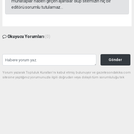
muhataplar haberi geçen ajanslar olup sitemizin hiç bir
editörü sorumlu tutulamaz...
Okuyucu Yorumları
(0)
Gönder
Yorum yazarak Topluluk Kuralları’nı kabul etmiş bulunuyor ve gazetesondakika.com
sitesine yaptığınız yorumunuzla ilgili doğrudan veya dolaylı tüm sorumluluğu tek
başınıza üstleniyorsunuz. Yazılan tüm yorumlardan site yönetimi hiçbir şekilde
sorumlu tutulamaz.
Anasayfa
Dünya
Akın Gürlek: Örgüt silahları
bırakacak, mağaraları boşaltacak