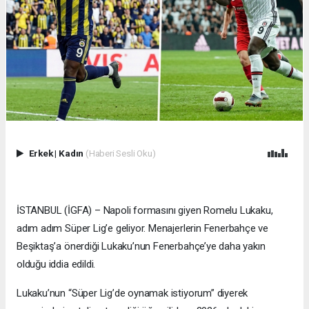
Erkek
|
Kadın
(Haberi Sesli Oku)
İSTANBUL (İGFA) – Napoli formasını giyen Romelu Lukaku,
adım adım Süper Lig’e geliyor. Menajerlerin Fenerbahçe ve
Beşiktaş’a önerdiği Lukaku’nun Fenerbahçe’ye daha yakın
olduğu iddia edildi.
Lukaku’nun “Süper Lig’de oynamak istiyorum” diyerek