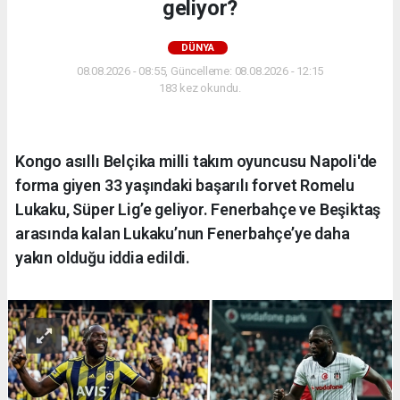
geliyor?
DÜNYA
08.08.2026 - 08:55, Güncelleme: 08.08.2026 - 12:15
183 kez okundu.
Kongo asıllı Belçika milli takım oyuncusu Napoli'de
forma giyen 33 yaşındaki başarılı forvet Romelu
Lukaku, Süper Lig’e geliyor. Fenerbahçe ve Beşiktaş
arasında kalan Lukaku’nun Fenerbahçe’ye daha
yakın olduğu iddia edildi.