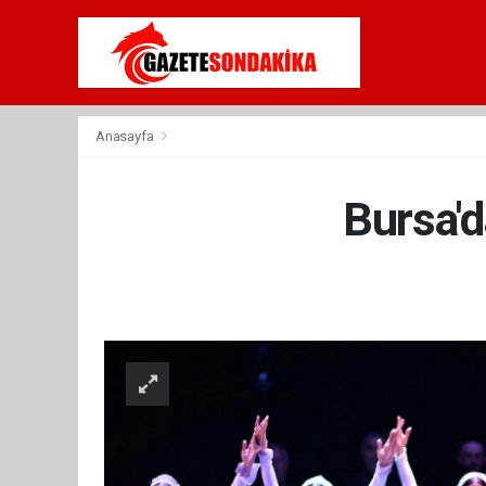
Anasayfa
Bursa'd