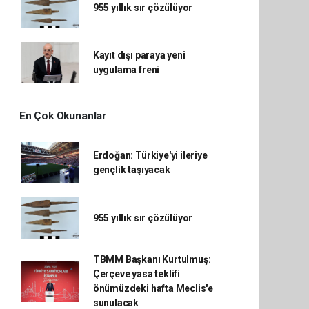
955 yıllık sır çözülüyor
Kayıt dışı paraya yeni
uygulama freni
En Çok Okunanlar
Erdoğan: Türkiye'yi ileriye
gençlik taşıyacak
955 yıllık sır çözülüyor
TBMM Başkanı Kurtulmuş:
Çerçeve yasa teklifi
önümüzdeki hafta Meclis'e
sunulacak