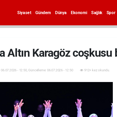
Siyaset
Gündem
Dünya
Ekonomi
Sağlık
Spor
a Altın Karagöz coşkusu 
06.07.2026 - 12:50, Güncelleme: 06.07.2026 - 12:50
912+ kez okundu.