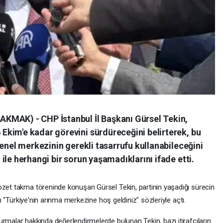
KMAK) - CHP İstanbul İl Başkanı Gürsel Tekin,
kim'e kadar görevini sürdüreceğini belirterek, bu
genel merkezinin gerekli tasarrufu kullanabileceğini
ile herhangi bir sorun yaşamadıklarını ifade etti.
ozet takma töreninde konuşan Gürsel Tekin, partinin yaşadığı sürecin
amı "Türkiye'nin arınma merkezine hoş geldiniz" sözleriyle açtı.
rmalar hakkında değerlendirmelerde bulunan Tekin, bazı itirafçıların