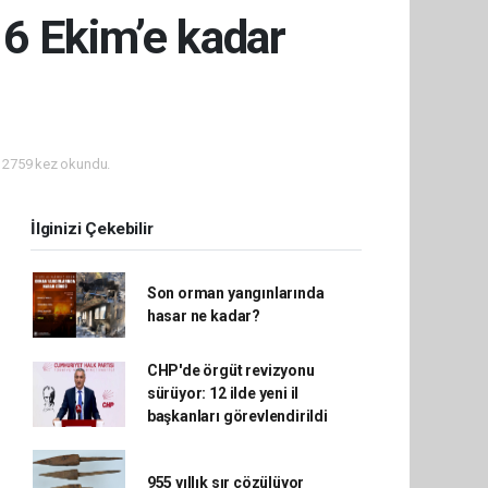
16 Ekim’e kadar
2759 kez okundu.
İlginizi Çekebilir
Son orman yangınlarında
hasar ne kadar?
CHP'de örgüt revizyonu
sürüyor: 12 ilde yeni il
başkanları görevlendirildi
955 yıllık sır çözülüyor