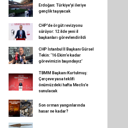
Erdoğan: Türkiye'yi ileriye
gençlik taşıyacak
CHP'de örgüt revizyonu
sürüyor: 12 ilde yeni il
başkanları görevlendirildi
CHP İstanbul İl Başkanı Gürsel
Tekin: ‘16 Ekim’e kadar
görevimizin başındayız’
TBMM Başkanı Kurtulmuş:
Çerçeve yasa teklifi
önümüzdeki hafta Meclis'e
sunulacak
Son orman yangınlarında
hasar ne kadar?