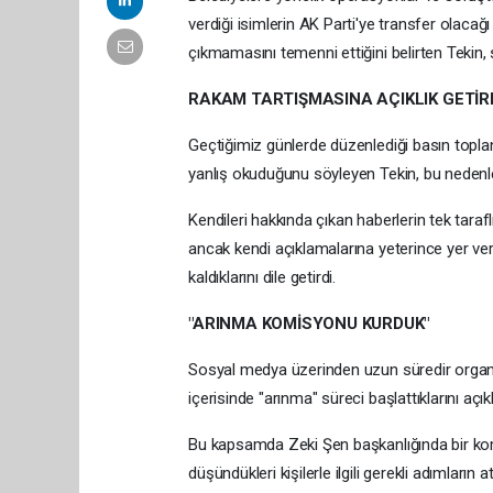
verdiği isimlerin AK Parti'ye transfer olacağı
çıkmamasını temenni ettiğini belirten Tekin, s
RAKAM TARTIŞMASINA AÇIKLIK GETİR
Geçtiğimiz günlerde düzenlediği basın toplant
yanlış okuduğunu söyleyen Tekin, bu nedenle
Kendileri hakkında çıkan haberlerin tek tarafl
ancak kendi açıklamalarına yeterince yer v
kaldıklarını dile getirdi.
"ARINMA KOMİSYONU KURDUK"
Sosyal medya üzerinden uzun süredir organize 
içerisinde "arınma" süreci başlattıklarını açıkl
Bu kapsamda Zeki Şen başkanlığında bir komis
düşündükleri kişilerle ilgili gerekli adımların a