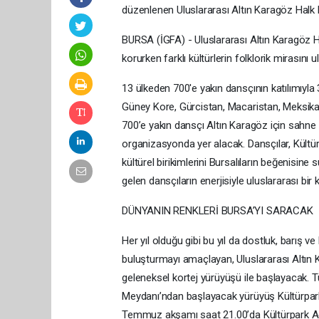
düzenlenen Uluslararası Altın Karagöz Halk 
BURSA (İGFA) - Uluslararası Altın Karagöz Ha
korurken farklı kültürlerin folklorik mirasını 
13 ülkeden 700'e yakın dansçının katılımıyla 
Güney Kore, Gürcistan, Macaristan, Meksika, 
700’e yakın dansçı Altın Karagöz için sahne a
organizasyonda yer alacak. Dansçılar, Kültür
kültürel birikimlerini Bursalıların beğenisi
gelen dansçıların enerjisiyle uluslararası bir
DÜNYANIN RENKLERİ BURSA’YI SARACAK
Her yıl olduğu gibi bu yıl da dostluk, barış v
buluşturmayı amaçlayan, Uluslararası Altın 
geleneksel kortej yürüyüşü ile başlayacak. T
Meydanı’ndan başlayacak yürüyüş Kültürpark
Temmuz akşamı saat 21.00’da Kültürpark Açık