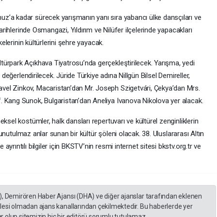
z’a kadar sürecek yarışmanın yanı sıra yabancı ülke dansçıları ve
tarihlerinde Osmangazi, Yıldırım ve Nilüfer ilçelerinde yapacakları
kelerinin kültürlerini şehre yayacak.
ürpark Açıkhava Tiyatrosu’nda gerçekleştirilecek. Yarışma, yedi
 değerlendirilecek. Jüride Türkiye adına Nillgün Bilsel Demireller,
el Zinkov, Macaristan’dan Mr. Joseph Szigetvári, Çekya’dan Mrs.
. Kang Sunok, Bulgaristan’dan Aneliya Ivanova Nikolova yer alacak.
ksel kostümler, halk dansları repertuvarı ve kültürel zenginliklerin
e unutulmaz anlar sunan bir kültür şöleni olacak. 38. Uluslararası Altın
rıntılı bilgiler için BKSTV’nin resmi internet sitesi bkstv.org.tr ve
), Demirören Haber Ajansı (DHA) ve diğer ajanslar tarafından eklenen
lesi olmadan ajans kanallarından çekilmektedir. Bu haberlerde yer
 olup sitemizin hiç bir editörü sorumlu tutulamaz...