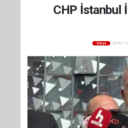
CHP İstanbul İ
(DHA) - De
Dünya