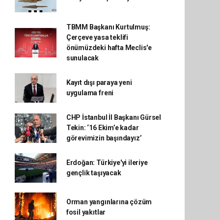
TBMM Başkanı Kurtulmuş:
Çerçeve yasa teklifi
önümüzdeki hafta Meclis'e
sunulacak
Kayıt dışı paraya yeni
uygulama freni
CHP İstanbul İl Başkanı Gürsel
Tekin: ‘16 Ekim’e kadar
görevimizin başındayız’
Erdoğan: Türkiye'yi ileriye
gençlik taşıyacak
Orman yangınlarına çözüm
fosil yakıtlar