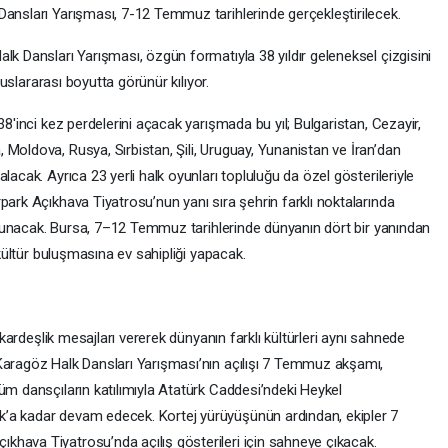
Dansları Yarışması, 7-12 Temmuz tarihlerinde gerçekleştirilecek.
lk Dansları Yarışması, özgün formatıyla 38 yıldır geleneksel çizgisini
uluslararası boyutta görünür kılıyor.
38'inci kez perdelerini açacak yarışmada bu yıl; Bulgaristan, Cezayir,
Moldova, Rusya, Sırbistan, Şili, Uruguay, Yunanistan ve İran’dan
lacak. Ayrıca 23 yerli halk oyunları topluluğu da özel gösterileriyle
park Açıkhava Tiyatrosu’nun yanı sıra şehrin farklı noktalarında
ne sunacak. Bursa, 7–12 Temmuz tarihlerinde dünyanın dört bir yanından
 kültür buluşmasına ev sahipliği yapacak.
e kardeşlik mesajları vererek dünyanın farklı kültürleri aynı sahnede
Karagöz Halk Dansları Yarışması’nın açılışı 7 Temmuz akşamı,
üm dansçıların katılımıyla Atatürk Caddesi’ndeki Heykel
’a kadar devam edecek. Kortej yürüyüşünün ardından, ekipler 7
hava Tiyatrosu’nda açılış gösterileri için sahneye çıkacak.