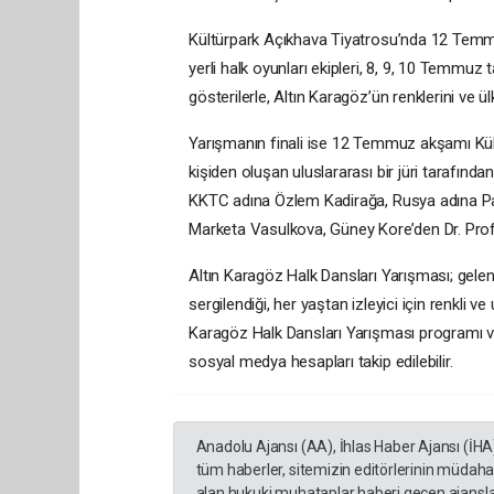
Kültürpark Açıkhava Tiyatrosu’nda 12 Temmu
yerli halk oyunları ekipleri, 8, 9, 10 Temmuz 
gösterilerle, Altın Karagöz’ün renklerini ve ül
Yarışmanın finali ise 12 Temmuz akşamı Kült
kişiden oluşan uluslararası bir jüri tarafından
KKTC adına Özlem Kadirağa, Rusya adına Pav
Marketa Vasulkova, Güney Kore’den Dr. Prof
Altın Karagöz Halk Dansları Yarışması; gelene
sergilendiği, her yaştan izleyici için renkli v
Karagöz Halk Dansları Yarışması programı ve ay
sosyal medya hesapları takip edilebilir.
Anadolu Ajansı (AA), İhlas Haber Ajansı (İHA
tüm haberler, sitemizin editörlerinin müdaha
alan hukuki muhataplar haberi geçen ajanslar