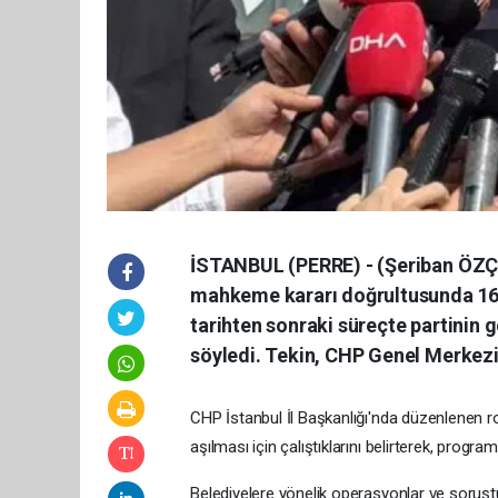
İSTANBUL (PERRE) - (Şeriban ÖZÇA
mahkeme kararı doğrultusunda 16 E
tarihten sonraki süreçte partinin 
söyledi. Tekin, CHP Genel Merkezi 
CHP İstanbul İl Başkanlığı'nda düzenlenen r
aşılması için çalıştıklarını belirterek, progr
Belediyelere yönelik operasyonlar ve soruştu