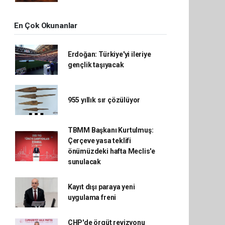
En Çok Okunanlar
Erdoğan: Türkiye'yi ileriye
gençlik taşıyacak
955 yıllık sır çözülüyor
TBMM Başkanı Kurtulmuş:
Çerçeve yasa teklifi
önümüzdeki hafta Meclis'e
sunulacak
Kayıt dışı paraya yeni
uygulama freni
CHP'de örgüt revizyonu