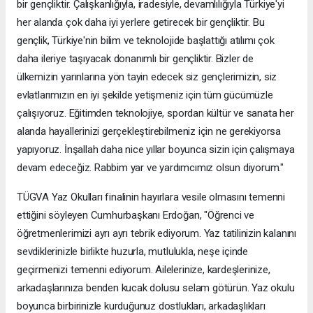
bir gençliktir. Çalışkanlığıyla, iradesiyle, devamlılığıyla Türkiye'yi
her alanda çok daha iyi yerlere getirecek bir gençliktir. Bu
gençlik, Türkiye'nin bilim ve teknolojide başlattığı atılımı çok
daha ileriye taşıyacak donanımlı bir gençliktir. Bizler de
ülkemizin yarınlarına yön tayin edecek siz gençlerimizin, siz
evlatlarımızın en iyi şekilde yetişmeniz için tüm gücümüzle
çalışıyoruz. Eğitimden teknolojiye, spordan kültür ve sanata her
alanda hayallerinizi gerçekleştirebilmeniz için ne gerekiyorsa
yapıyoruz. İnşallah daha nice yıllar boyunca sizin için çalışmaya
devam edeceğiz. Rabbim yar ve yardımcımız olsun diyorum."
TÜGVA Yaz Okulları finalinin hayırlara vesile olmasını temenni
ettiğini söyleyen Cumhurbaşkanı Erdoğan, "Öğrenci ve
öğretmenlerimizi ayrı ayrı tebrik ediyorum. Yaz tatilinizin kalanını
sevdiklerinizle birlikte huzurla, mutlulukla, neşe içinde
geçirmenizi temenni ediyorum. Ailelerinize, kardeşlerinize,
arkadaşlarınıza benden kucak dolusu selam götürün. Yaz okulu
boyunca birbirinizle kurduğunuz dostlukları, arkadaşlıkları