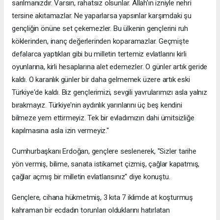
sarılmanızdır. Varsın, rahatsız olsunlar. Allah'ın izniyle nehri
tersine akıtamazlar. Ne yaparlarsa yapsınlar karşımdaki şu
gençliğin önüne set çekemezler. Bu ülkenin gençlerini ruh
köklerinden, inanç değerlerinden koparamazlar. Geçmişte
defalarca yaptıkları gibi bu milletin tertemiz evlatlarını kirli
oyunlarına, kirli hesaplarına alet edemezler. O günler artık geride
kaldı. O karanlık günler bir daha gelmemek üzere artık eski
Türkiye'de kaldı. Biz gençlerimizi, sevgili yavrularımızı asla yalnız
bırakmayız. Türkiye'nin aydınlık yarınlarını üç beş kendini
bilmeze yem ettirmeyiz. Tek bir evladımızın dahi ümitsizliğe
kapılmasına asla izin vermeyiz."
Cumhurbaşkanı Erdoğan, gençlere seslenerek, "Sizler tarihe
yön vermiş, bilime, sanata istikamet çizmiş, çağlar kapatmış,
çağlar açmış bir milletin evlatlarısınız" diye konuştu.
Gençlere, cihana hükmetmiş, 3 kıta 7 iklimde at koşturmuş
kahraman bir ecdadın torunları olduklarını hatırlatan