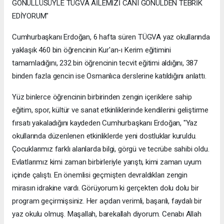
GÖNÜLLÜSÜYLE TÜGVA AİLEMİZİ CANI GÖNÜLDEN TEBRİK
EDİYORUM"
Cumhurbaşkanı Erdoğan, 6 hafta süren TÜGVA yaz okullarında
yaklaşık 460 bin öğrencinin Kur'an-ı Kerim eğitimini
tamamladığını, 232 bin öğrencinin tecvit eğitimi aldığını, 387
binden fazla gencin ise Osmanlıca derslerine katıldığını anlattı.
Yüz binlerce öğrencinin birbirinden zengin içeriklere sahip
eğitim, spor, kültür ve sanat etkinliklerinde kendilerini geliştirme
fırsatı yakaladığını kaydeden Cumhurbaşkanı Erdoğan, "Yaz
okullarında düzenlenen etkinliklerde yeni dostluklar kuruldu.
Çocuklarımız farklı alanlarda bilgi, görgü ve tecrübe sahibi oldu.
Evlatlarımız kimi zaman birbirleriyle yarıştı, kimi zaman uyum
içinde çalıştı. En önemlisi geçmişten devraldıkları zengin
mirasın idrakine vardı. Görüyorum ki gerçekten dolu dolu bir
program geçirmişsiniz. Her açıdan verimli, başarılı, faydalı bir
yaz okulu olmuş. Maşallah, barekallah diyorum. Cenabı Allah