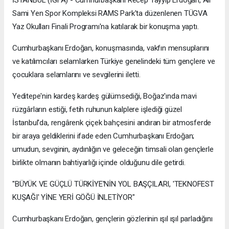
Sami Yen Spor Kompleksi RAMS Park'ta düzenlenen TÜGVA
Yaz Okulları Finali Programı'na katılarak bir konuşma yaptı.
Cumhurbaşkanı Erdoğan, konuşmasında, vakfın mensuplarını
ve katılımcıları selamlarken Türkiye genelindeki tüm gençlere ve
çocuklara selamlarını ve sevgilerini iletti.
Yeditepe'nin kardeş kardeş gülümsediği, Boğaz'ında mavi
rüzgârların estiği, fetih ruhunun kalplere işlediği güzel
İstanbul'da, rengârenk çiçek bahçesini andıran bir atmosferde
bir araya geldiklerini ifade eden Cumhurbaşkanı Erdoğan;
umudun, sevginin, aydınlığın ve geleceğin timsali olan gençlerle
birlikte olmanın bahtiyarlığı içinde olduğunu dile getirdi.
"BÜYÜK VE GÜÇLÜ TÜRKİYE'NİN YOL BAŞÇILARI, 'TEKNOFEST
KUŞAĞI' YİNE YERİ GÖĞÜ İNLETİYOR"
Cumhurbaşkanı Erdoğan, gençlerin gözlerinin ışıl ışıl parladığını