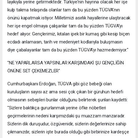
layıkıyla yerine getirmektedir. Türkiye'nin hayrına olacak her işe
kulp takma telaşında olanlar tam da bu yüzden TÜGVA'nın
önünü kapatmak istiyor. Milletimizi asırlık hayallerine ulaştıracak
her işe engel olmaya çalışanlar tam da bu yüzden TÜGVA'yı
hedef alıyor. Gençlerimiz, kıtaları ipek bir kumaş gibi kesip biçen
ecdadı anlamasın, tarih ve medeniyet kodlarıyla buluşmasın
diye çabalayanlar tam da bu yüzden TÜGVA'yı hazmedemiyor."
"NE YAPARLARSA YAPSINLAR KARŞIMDAKİ ŞU GENÇLİĞİN
ÖNÜNE SET ÇEKEMEZLER"
Cumhurbaşkanı Erdoğan, TÜGVA gibi göz bebeği olan
kuruluşların sayısı az ama sesi çok çıkan bir güruhun hedefi
olmasının sebepleri bunlar olduğunu belirterek şunları kaydetti:
"Sizlere baktıkça gururlanmak yerine öfke nöbetleri
geçirmelerinin nedeni karşımızdaki şu muazzam manzaradır.
Sizlerin dik duruşudur, özgüvenidir, sizlerin değerlerinize sahip
çıkmanızdır, sizlerin işte burada olduğu gibi birbirinize kardeşçe