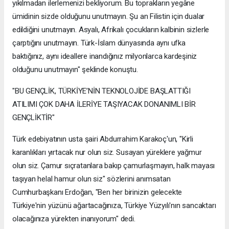
yıkılmadan ilerlemenizi bekliyorum. Bu toprakların yegâne
ümidinin sizde olduğunu unutmayın. Şu an Filistin için dualar
edildiğini unutmayın. Asyalı, Afrikalı çocukların kalbinin sizlerle
çarptığını unutmayın. Türk-İslam dünyasında aynı ufka
baktığınız, aynı ideallere inandığınız milyonlarca kardeşiniz
olduğunu unutmayın" şeklinde konuştu.
"BU GENÇLİK, TÜRKİYE’NİN TEKNOLOJİDE BAŞLATTIĞI
ATILIMI ÇOK DAHA İLERİYE TAŞIYACAK DONANIMLI BİR
GENÇLİKTİR"
Türk edebiyatının usta şairi Abdurrahim Karakoç'un, "Kirli
karanlıkları yırtacak nur olun siz. Susayan yüreklere yağmur
olun siz. Çamur sıçratanlara bakıp çamurlaşmayın, halk mayası
taşıyan helal hamur olun siz" sözlerini anımsatan
Cumhurbaşkanı Erdoğan, "Ben her birinizin gelecekte
Türkiye'nin yüzünü ağartacağınıza, Türkiye Yüzyılı'nın sancaktarı
olacağınıza yürekten inanıyorum" dedi.