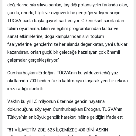
değerlerine sıkı sıkıya sarılan, taşıdığı potansiyelin farkında olan,
şuurlu, onurlu, bilgili ve özgüvenli bir gençliğin yetişmesi için
TÜGVA canla başla gayret sarf ediyor. Geleneksel sporlardan
takım oyunlarına, bilim ve eğitim programlarından kültür ve
sanat etkinliklerine, doğa kamplarından sivil toplum
faaliyetlerine, gençlerimize her alanda değer katan, yeni ufuklar
kazandıran, onları güçlü bir geleceğe hazırlayan çok önemli
çalışmalar gerçekleştiriyor.”
Cumhurbaşkanı Erdoğan, TÜGVA'nın bu yıl düzenlediği yaz
okullarında 700 binden fazla katılımcıya ulaşarak yeni bir rekora
imza attığını belirtti.
Vakfın bu yıl 1,5 milyonun üzerinde gencin hayatına
dokunduğunu söyleyen Cumhurbaşkanı Erdoğan, TÜGVA'nın
Türkiye'nin en büyük gençlik hareketi hâline geldiğini ifade etti.
"81 VİLAYETİMİZDE, 625 İLÇEMİZDE 400 BİNİ AŞKIN