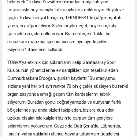
belirterek "Türkiye Yüzyılı'nın mimarları maşallah yine
coşkusuyla heyecanıyla tutkusuyla göz dolduruyor. Büyük ve
güçlü Türkiye'nin yol başçıları, TEKNOFEST kuşağı maşallah
yine yeri göğü inletiyor. Sizleri böyle neşeli, böyle coşkulu
görmek bizi çok mutlu ediyor. Bu muhteşem tablo, bu
muazzam manzara için her birinize ayrı ayrı teşekkür
ediyorum" ifadelerini kullandı.
TÜGVA'ya etkinlik için şükranlarını iletip Galatasaray Spor
Kulübü'nün yöneticilerine ev sahiplikleri için teşekkür eden
Cumhurbaşkanı Erdoğan, şunları kaydetti: "Bu stadyumu
sizlerle yani her biri ayrı renkte 70 bin çiçekle süsleyen bu renkli
organizasyonda emeği geçen tüm kardeşlerimi tebrik
ediyorum. Buradan gönül coğrafyamızda ve dünyanın farklı
bölgelerinde şu anda bizleri takip eden, bizlere dua eden,
uzakta olsalar bile kalpleri bizimle çarpan tüm gençlere
selamlarımı yolluyorum. Gazze'de, Batı Şeria'da, Lübnan'da,
İsrail'in vahşi saldırıları altında hayata tutunma mücadelesi