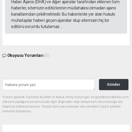
Haber Ajansı (DHA) ve diğer ajanslar tarafından eklenen tüm
haberler, sitemizin editörlerinin müdahalesi olmadan ajans
kanallarından çekilmektedir. Bu haberlerde yer alan hukuki
muhataplar haberi geçen ajanslar olup sitemizin hiç bir
editörü sorumlu tutulamaz...
Okuyucu Yorumları
(0)
Gönder
Yorum yazarak Topluluk Kuralları’nı kabul etmiş bulunuyor ve gazetesondakika.com
sitesine yaptığınız yorumunuzla ilgili doğrudan veya dolaylı tüm sorumluluğu tek
başınıza üstleniyorsunuz. Yazılan tüm yorumlardan site yönetimi hiçbir şekilde
sorumlu tutulamaz.