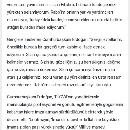
veren tüm yavrularımızı, sizin Filistinli, Lübnanlı kardeşlerinizi
yürekten selamlıyorum. Rabb'im onların yar ve yardımcıları
olsun diyor, Türkiye'deki kardeşlerinin yüreklerinin onlarla birlikte
attığını buradan ifade ediyorum."
Gençlere seslenen Cumhurbaşkanı Erdoğan, "Sevgili evlatlarım,
öncelikle burada bir gerçeği tüm kalbimle ifade etmek
istiyorum. Sizin şu coşkunuzu, şu enerjinizi tarif etmeye inanın
kelimeler yetmez. Sizin şu güzelliğinizi, şu berraklığınızı değme
şair söze, mısraa dökemez. Sizin şu samimiyetinizi, imanla
atan şu kalplerinizi, toplu vuran şu yüreklerinizi en usta ressam
resmedemez. Rabb'im sizlerden razı olsun" diye konuştu.
Cumhurbaşkanı Erdoğan, TÜGVA'nın yöneticileriyle
mensuplarıyla profesyonel ve gönüllü eğitmenleriyle göğüslerini
kabartan işlere imza atmayı sürdürdüğünü belirterek şöyle
devam etti: "Unutmayın, 'İmandır o cevher ki İlahi ne büyüktür/
İmansız olan paslı yürek sinede yüktür' Millî ve manevi