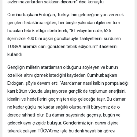
sizleri nazarlardan saklasın diyorum" diye konuştu.
Cumhurbaşkanı Erdoğan, Türkiye'nin geleceğine yön verecek
gençleri fedakârca eğiten, her biriyle yakından ilgilenen tüm
hocaları tebrik ettiğini belirterek, "81 vilayetimizde, 625
ilçemizde 400 bini aşkın gönüllüsüyle faaliyetlerini sürdüren
TÜGVA ailemizi canı gönülden tebrik ediyorum" ifadelerini
kullandı.
Gençliğin milletin atardamarı olduğunu söyleyen ve bunun
özellikle altını çizmek istediğini kaydeden Cumhurbaşkanı
Erdoğan, şöyle devam etti: "Atardamar nasıl kalbin pompaladığı
kanı bütün vücuda ulaştırıyorsa gençlik de toplumun enerjisini,
idealini ve hedeflerini geçmişten alıp geleceğe taşır. Bu damar
ne kadar güçlü, ne kadar sağlıklı olursa millî bünyemiz de o
derece sıhhatli olur. Bu damar sayesinde geçmiş, bugün ve
gelecek aynı çizgide buluşur. Gençlerimiz için canını dişine
takarak çalışan TÜGVA'mız işte bu denli hayati bir görevi