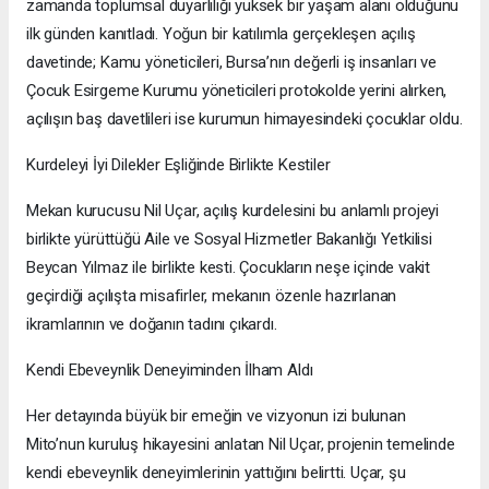
zamanda toplumsal duyarlılığı yüksek bir yaşam alanı olduğunu
ilk günden kanıtladı. Yoğun bir katılımla gerçekleşen açılış
davetinde; Kamu yöneticileri, Bursa’nın değerli iş insanları ve
Çocuk Esirgeme Kurumu yöneticileri protokolde yerini alırken,
açılışın baş davetlileri ise kurumun himayesindeki çocuklar oldu.
Kurdeleyi İyi Dilekler Eşliğinde Birlikte Kestiler
Mekan kurucusu Nil Uçar, açılış kurdelesini bu anlamlı projeyi
birlikte yürüttüğü Aile ve Sosyal Hizmetler Bakanlığı Yetkilisi
Beycan Yılmaz ile birlikte kesti. Çocukların neşe içinde vakit
geçirdiği açılışta misafirler, mekanın özenle hazırlanan
ikramlarının ve doğanın tadını çıkardı.
Kendi Ebeveynlik Deneyiminden İlham Aldı
Her detayında büyük bir emeğin ve vizyonun izi bulunan
Mito’nun kuruluş hikayesini anlatan Nil Uçar, projenin temelinde
kendi ebeveynlik deneyimlerinin yattığını belirtti. Uçar, şu