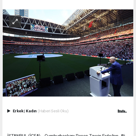
Erkek
|
Kadın
(Haberi Sesli Oku)
İSTANBUL (İGFA) - Cumhurbaşkanı Recep Tayyip Erdoğan, Ali