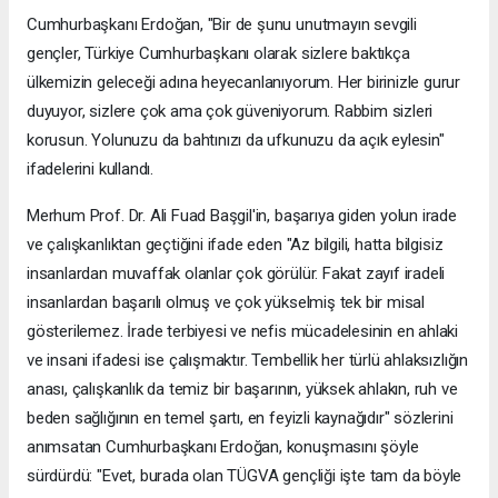
Cumhurbaşkanı Erdoğan, "Bir de şunu unutmayın sevgili
gençler, Türkiye Cumhurbaşkanı olarak sizlere baktıkça
ülkemizin geleceği adına heyecanlanıyorum. Her birinizle gurur
duyuyor, sizlere çok ama çok güveniyorum. Rabbim sizleri
korusun. Yolunuzu da bahtınızı da ufkunuzu da açık eylesin"
ifadelerini kullandı.
Merhum Prof. Dr. Ali Fuad Başgil'in, başarıya giden yolun irade
ve çalışkanlıktan geçtiğini ifade eden "Az bilgili, hatta bilgisiz
insanlardan muvaffak olanlar çok görülür. Fakat zayıf iradeli
insanlardan başarılı olmuş ve çok yükselmiş tek bir misal
gösterilemez. İrade terbiyesi ve nefis mücadelesinin en ahlaki
ve insani ifadesi ise çalışmaktır. Tembellik her türlü ahlaksızlığın
anası, çalışkanlık da temiz bir başarının, yüksek ahlakın, ruh ve
beden sağlığının en temel şartı, en feyizli kaynağıdır" sözlerini
anımsatan Cumhurbaşkanı Erdoğan, konuşmasını şöyle
sürdürdü: "Evet, burada olan TÜGVA gençliği işte tam da böyle