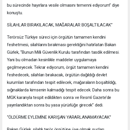
bu sürecinde hayırlara vesile olmasını temenni ediyorum” diye
konuştu.
SİLAHLAR BIRAKILACAK, MAĞARALAR BOŞALTILACAK”
Terörsüz Türkiye süreci için örgütün tamamen kendini
feshetmesi, silahlarını bırakması gerektiğini hatırlatan Bakan
Gürlek, “Bunun Milli Güvenlik Kurulu tarafından tasdik edilmesi.
Yani bu olmadan kesinlikle maddeler uygulamaya
geçilmeyecek. Tekrar ediyorum, örgüt tamamen kendini
feshedecek, silahları bırakacak, örgütün dağıldığı devlet
kurumları tarafından tespit edilecek, mağaraların boşaltıldığı,
sığınaklarda kimsenin kalmadığı tespit edecek. Daha sonra bu
MGK kararıyla tespit edildikten sonra ve Resmî Gazete’de
yayınlandıktan sonra bu yasa yürürlüğe girecek” dedi.
“ÖLDÜRME EYLEMİNE KARIŞAN YARARLANAMAYACAK”
Bakan Gürlek, silahlı terör örgütüne üye olmak suçları