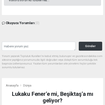
editörü sorumlu tutulamaz...
Okuyucu Yorumları
(0)
Gönder
Yorum yazarak Topluluk Kuralları’nı kabul etmiş bulunuyor ve gazetesondakika.com
sitesine yaptığınız yorumunuzla ilgili doğrudan veya dolaylı tüm sorumluluğu tek
başınıza üstleniyorsunuz. Yazılan tüm yorumlardan site yönetimi hiçbir şekilde
sorumlu tutulamaz.
Anasayfa
Dünya
Lukaku Fener’e mi, Beşiktaş’a mı
geliyor?