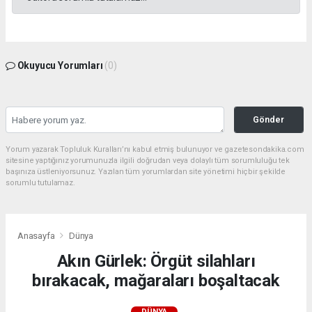
Okuyucu Yorumları
(0)
Gönder
Yorum yazarak Topluluk Kuralları’nı kabul etmiş bulunuyor ve gazetesondakika.com
sitesine yaptığınız yorumunuzla ilgili doğrudan veya dolaylı tüm sorumluluğu tek
başınıza üstleniyorsunuz. Yazılan tüm yorumlardan site yönetimi hiçbir şekilde
sorumlu tutulamaz.
Anasayfa
Dünya
Akın Gürlek: Örgüt silahları
bırakacak, mağaraları boşaltacak
DÜNYA