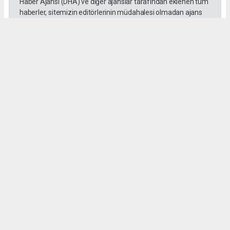
Haber Ajansı (DHA) ve diğer ajanslar tarafından eklenen tüm
haberler, sitemizin editörlerinin müdahalesi olmadan ajans
kanallarından çekilmektedir. Bu haberlerde yer alan hukuki
muhataplar haberi geçen ajanslar olup sitemizin hiç bir
editörü sorumlu tutulamaz...
Okuyucu Yorumları
(0)
Gönder
Yorum yazarak Topluluk Kuralları’nı kabul etmiş bulunuyor ve gazetesondakika.com
sitesine yaptığınız yorumunuzla ilgili doğrudan veya dolaylı tüm sorumluluğu tek
başınıza üstleniyorsunuz. Yazılan tüm yorumlardan site yönetimi hiçbir şekilde
sorumlu tutulamaz.