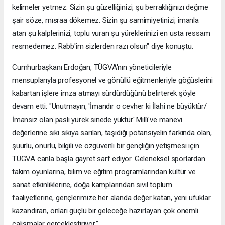
kelimeler yetmez. Sizin şu güzelliğinizi, şu berraklığınızı değme
şair söze, mısraa dökemez. Sizin şu samimiyetinizi, imanla
atan şu kalplerinizi, toplu vuran şu yüreklerinizi en usta ressam
resmedemez. Rabb'im sizlerden razı olsun" diye konuştu.
Cumhurbaşkanı Erdoğan, TÜGVA'nın yöneticileriyle
mensuplarıyla profesyonel ve gönüllü eğitmenleriyle göğüslerini
kabartan işlere imza atmayı sürdürdüğünü belirterek şöyle
devam etti: "Unutmayın, 'İmandır o cevher ki İlahi ne büyüktür/
İmansız olan paslı yürek sinede yüktür' Millî ve manevi
değerlerine sıkı sıkıya sarılan, taşıdığı potansiyelin farkında olan,
şuurlu, onurlu, bilgili ve özgüvenli bir gençliğin yetişmesi için
TÜGVA canla başla gayret sarf ediyor. Geleneksel sporlardan
takım oyunlarına, bilim ve eğitim programlarından kültür ve
sanat etkinliklerine, doğa kamplarından sivil toplum
faaliyetlerine, gençlerimize her alanda değer katan, yeni ufuklar
kazandıran, onları güçlü bir geleceğe hazırlayan çok önemli
çalışmalar gerçekleştiriyor.”