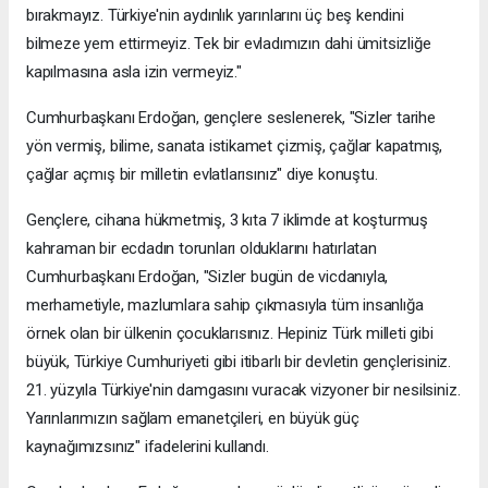
bırakmayız. Türkiye'nin aydınlık yarınlarını üç beş kendini
bilmeze yem ettirmeyiz. Tek bir evladımızın dahi ümitsizliğe
kapılmasına asla izin vermeyiz."
Cumhurbaşkanı Erdoğan, gençlere seslenerek, "Sizler tarihe
yön vermiş, bilime, sanata istikamet çizmiş, çağlar kapatmış,
çağlar açmış bir milletin evlatlarısınız" diye konuştu.
Gençlere, cihana hükmetmiş, 3 kıta 7 iklimde at koşturmuş
kahraman bir ecdadın torunları olduklarını hatırlatan
Cumhurbaşkanı Erdoğan, "Sizler bugün de vicdanıyla,
merhametiyle, mazlumlara sahip çıkmasıyla tüm insanlığa
örnek olan bir ülkenin çocuklarısınız. Hepiniz Türk milleti gibi
büyük, Türkiye Cumhuriyeti gibi itibarlı bir devletin gençlerisiniz.
21. yüzyıla Türkiye'nin damgasını vuracak vizyoner bir nesilsiniz.
Yarınlarımızın sağlam emanetçileri, en büyük güç
kaynağımızsınız" ifadelerini kullandı.