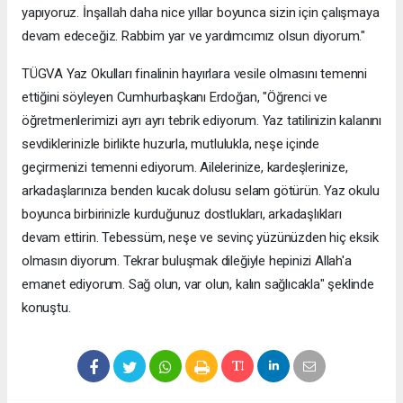
yapıyoruz. İnşallah daha nice yıllar boyunca sizin için çalışmaya
devam edeceğiz. Rabbim yar ve yardımcımız olsun diyorum."
TÜGVA Yaz Okulları finalinin hayırlara vesile olmasını temenni
ettiğini söyleyen Cumhurbaşkanı Erdoğan, "Öğrenci ve
öğretmenlerimizi ayrı ayrı tebrik ediyorum. Yaz tatilinizin kalanını
sevdiklerinizle birlikte huzurla, mutlulukla, neşe içinde
geçirmenizi temenni ediyorum. Ailelerinize, kardeşlerinize,
arkadaşlarınıza benden kucak dolusu selam götürün. Yaz okulu
boyunca birbirinizle kurduğunuz dostlukları, arkadaşlıkları
devam ettirin. Tebessüm, neşe ve sevinç yüzünüzden hiç eksik
olmasın diyorum. Tekrar buluşmak dileğiyle hepinizi Allah'a
emanet ediyorum. Sağ olun, var olun, kalın sağlıcakla" şeklinde
konuştu.