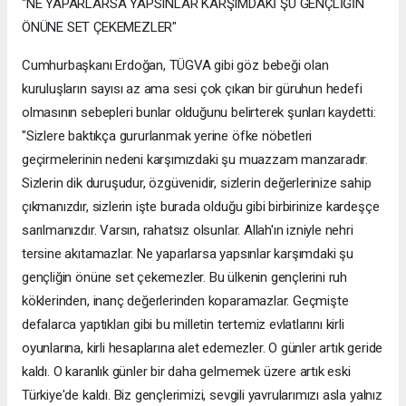
"NE YAPARLARSA YAPSINLAR KARŞIMDAKİ ŞU GENÇLİĞİN
ÖNÜNE SET ÇEKEMEZLER"
Cumhurbaşkanı Erdoğan, TÜGVA gibi göz bebeği olan
kuruluşların sayısı az ama sesi çok çıkan bir güruhun hedefi
olmasının sebepleri bunlar olduğunu belirterek şunları kaydetti:
"Sizlere baktıkça gururlanmak yerine öfke nöbetleri
geçirmelerinin nedeni karşımızdaki şu muazzam manzaradır.
Sizlerin dik duruşudur, özgüvenidir, sizlerin değerlerinize sahip
çıkmanızdır, sizlerin işte burada olduğu gibi birbirinize kardeşçe
sarılmanızdır. Varsın, rahatsız olsunlar. Allah'ın izniyle nehri
tersine akıtamazlar. Ne yaparlarsa yapsınlar karşımdaki şu
gençliğin önüne set çekemezler. Bu ülkenin gençlerini ruh
köklerinden, inanç değerlerinden koparamazlar. Geçmişte
defalarca yaptıkları gibi bu milletin tertemiz evlatlarını kirli
oyunlarına, kirli hesaplarına alet edemezler. O günler artık geride
kaldı. O karanlık günler bir daha gelmemek üzere artık eski
Türkiye'de kaldı. Biz gençlerimizi, sevgili yavrularımızı asla yalnız