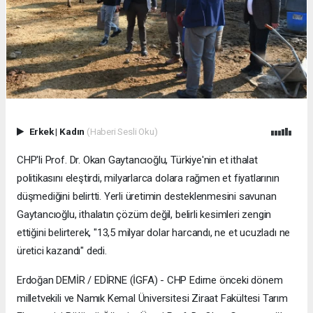
Erkek
|
Kadın
(Haberi Sesli Oku)
CHP'li Prof. Dr. Okan Gaytancıoğlu, Türkiye'nin et ithalat
politikasını eleştirdi, milyarlarca dolara rağmen et fiyatlarının
düşmediğini belirtti. Yerli üretimin desteklenmesini savunan
Gaytancıoğlu, ithalatın çözüm değil, belirli kesimleri zengin
ettiğini belirterek, "13,5 milyar dolar harcandı, ne et ucuzladı ne
üretici kazandı" dedi.
Erdoğan DEMİR / EDİRNE (İGFA) - CHP Edirne önceki dönem
milletvekili ve Namık Kemal Üniversitesi Ziraat Fakültesi Tarım