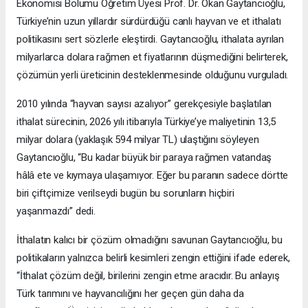
Ekonomisi Bölümü Öğretim Üyesi Prof. Dr. Okan Gaytancıoğlu,
Türkiye’nin uzun yıllardır sürdürdüğü canlı hayvan ve et ithalatı
politikasını sert sözlerle eleştirdi. Gaytancıoğlu, ithalata ayrılan
milyarlarca dolara rağmen et fiyatlarının düşmediğini belirterek,
çözümün yerli üreticinin desteklenmesinde olduğunu vurguladı.
2010 yılında “hayvan sayısı azalıyor” gerekçesiyle başlatılan
ithalat sürecinin, 2026 yılı itibarıyla Türkiye’ye maliyetinin 13,5
milyar dolara (yaklaşık 594 milyar TL) ulaştığını söyleyen
Gaytancıoğlu, “Bu kadar büyük bir paraya rağmen vatandaş
hâlâ ete ve kıymaya ulaşamıyor. Eğer bu paranın sadece dörtte
biri çiftçimize verilseydi bugün bu sorunların hiçbiri
yaşanmazdı” dedi.
İthalatın kalıcı bir çözüm olmadığını savunan Gaytancıoğlu, bu
politikaların yalnızca belirli kesimleri zengin ettiğini ifade ederek,
“İthalat çözüm değil, birilerini zengin etme aracıdır. Bu anlayış
Türk tarımını ve hayvancılığını her geçen gün daha da