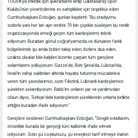
TÜGVA'ya etkinlik için şükranlarını iletip Galatasaray Spor
Kulübü'nün yöneticilerine ev sahiplikleri için teşekkür eden
Cumhurbaşkanı Erdoğan, şunları kaydetti: "Bu stadyumu
sizlerle yani her biri ayrı renkte 70 bin çiçekle süsleyen bu renkli
organizasyonda emeği geçen tüm kardeşlerimi tebrik
ediyorum. Buradan gönül coğrafyamızda ve dünyanın farklı
bölgelerinde şu anda bizleri takip eden, bizlere dua eden,
uzakta olsalar bile kalpleri bizimle çarpan tüm gençlere
selamlarımı yolluyorum. Gazze'de, Batı Şeria'da, Lübnan'da,
İsrail'in vahşi saldırıları altında hayata tutunma mücadelesi
veren tüm yavrularımızı, sizin Filistinli, Lübnanlı kardeşlerinizi
yürekten selamlıyorum. Rabb'im onların yar ve yardımcıları
olsun diyor, Türkiye'deki kardeşlerinin yüreklerinin onlarla birlikte
attığını buradan ifade ediyorum."
Gençlere seslenen Cumhurbaşkanı Erdoğan, "Sevgili evlatlarım,
öncelikle burada bir gerçeği tüm kalbimle ifade etmek
istiyorum. Sizin şu coşkunuzu, şu enerjinizi tarif etmeye inanın