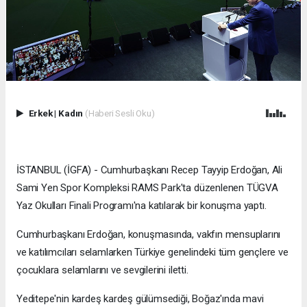
Erkek
|
Kadın
(Haberi Sesli Oku)
İSTANBUL (İGFA) - Cumhurbaşkanı Recep Tayyip Erdoğan, Ali
Sami Yen Spor Kompleksi RAMS Park'ta düzenlenen TÜGVA
Yaz Okulları Finali Programı'na katılarak bir konuşma yaptı.
Cumhurbaşkanı Erdoğan, konuşmasında, vakfın mensuplarını
ve katılımcıları selamlarken Türkiye genelindeki tüm gençlere ve
çocuklara selamlarını ve sevgilerini iletti.
Yeditepe'nin kardeş kardeş gülümsediği, Boğaz'ında mavi