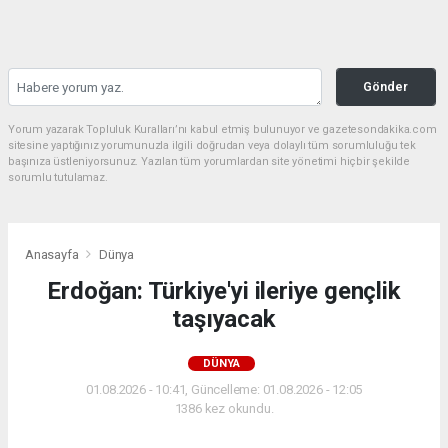
Gönder
Yorum yazarak Topluluk Kuralları’nı kabul etmiş bulunuyor ve gazetesondakika.com
sitesine yaptığınız yorumunuzla ilgili doğrudan veya dolaylı tüm sorumluluğu tek
başınıza üstleniyorsunuz. Yazılan tüm yorumlardan site yönetimi hiçbir şekilde
sorumlu tutulamaz.
Anasayfa
Dünya
Erdoğan: Türkiye'yi ileriye gençlik
taşıyacak
DÜNYA
01.08.2026 - 10:41, Güncelleme: 01.08.2026 - 12:05
1386 kez okundu.