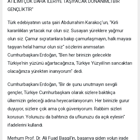
ATILIMI ÇOK DAHA İLERİYE TAŞIYACAK DONANIMLI BİR
GENÇLİKTİR"
Türk edebiyatının usta şairi Abdurrahim Karakoç'un, "Kirli
karanlıkları yırtacak nur olun siz. Susayan yüreklere yağmur
olun siz. Çamur sıçratanlara bakıp çamurlaşmayın, halk mayası
taşıyan helal hamur olun siz" sözlerini anımsatan
Cumhurbaşkanı Erdoğan, "Ben her birinizin gelecekte
Türkiye'nin yüzünü ağartacağınıza, Türkiye Yüzyılı'nın sancaktarı
olacağınıza yürekten inanıyorum" dedi.
Cumhurbaşkanı Erdoğan, "Bir de şunu unutmayın sevgili
gençler, Türkiye Cumhurbaşkanı olarak sizlere baktıkça
ülkemizin geleceği adına heyecanlanıyorum. Her birinizle gurur
duyuyor, sizlere çok ama çok güveniyorum. Rabbim sizleri
korusun. Yolunuzu da bahtınızı da ufkunuzu da açık eylesin"
ifadelerini kullandı.
Merhum Prof. Dr. Ali Fuad Başgil'in, başarıya giden yolun irade