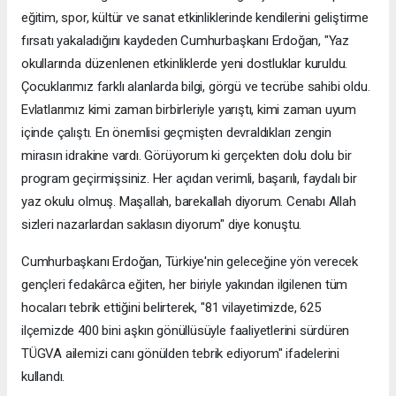
eğitim, spor, kültür ve sanat etkinliklerinde kendilerini geliştirme
fırsatı yakaladığını kaydeden Cumhurbaşkanı Erdoğan, "Yaz
okullarında düzenlenen etkinliklerde yeni dostluklar kuruldu.
Çocuklarımız farklı alanlarda bilgi, görgü ve tecrübe sahibi oldu.
Evlatlarımız kimi zaman birbirleriyle yarıştı, kimi zaman uyum
içinde çalıştı. En önemlisi geçmişten devraldıkları zengin
mirasın idrakine vardı. Görüyorum ki gerçekten dolu dolu bir
program geçirmişsiniz. Her açıdan verimli, başarılı, faydalı bir
yaz okulu olmuş. Maşallah, barekallah diyorum. Cenabı Allah
sizleri nazarlardan saklasın diyorum" diye konuştu.
Cumhurbaşkanı Erdoğan, Türkiye'nin geleceğine yön verecek
gençleri fedakârca eğiten, her biriyle yakından ilgilenen tüm
hocaları tebrik ettiğini belirterek, "81 vilayetimizde, 625
ilçemizde 400 bini aşkın gönüllüsüyle faaliyetlerini sürdüren
TÜGVA ailemizi canı gönülden tebrik ediyorum" ifadelerini
kullandı.