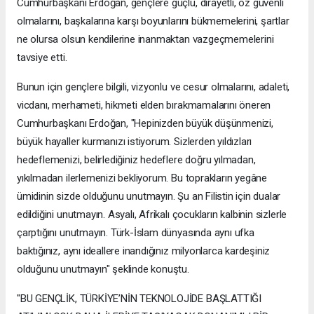
Cumhurbaşkanı Erdoğan, gençlere güçlü, dirayetli, öz güvenli
olmalarını, başkalarına karşı boyunlarını bükmemelerini, şartlar
ne olursa olsun kendilerine inanmaktan vazgeçmemelerini
tavsiye etti.
Bunun için gençlere bilgili, vizyonlu ve cesur olmalarını, adaleti,
vicdanı, merhameti, hikmeti elden bırakmamalarını öneren
Cumhurbaşkanı Erdoğan, "Hepinizden büyük düşünmenizi,
büyük hayaller kurmanızı istiyorum. Sizlerden yıldızları
hedeflemenizi, belirlediğiniz hedeflere doğru yılmadan,
yıkılmadan ilerlemenizi bekliyorum. Bu toprakların yegâne
ümidinin sizde olduğunu unutmayın. Şu an Filistin için dualar
edildiğini unutmayın. Asyalı, Afrikalı çocukların kalbinin sizlerle
çarptığını unutmayın. Türk-İslam dünyasında aynı ufka
baktığınız, aynı ideallere inandığınız milyonlarca kardeşiniz
olduğunu unutmayın" şeklinde konuştu.
"BU GENÇLİK, TÜRKİYE’NİN TEKNOLOJİDE BAŞLATTIĞI