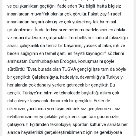
ve çalışkanlıktan geçtiğini ifade eden "Az bilgili, hatta bilgisiz
insanlardan muvaffak olanlar çok görülür. Fakat zayıf iradeli
insanlardan başarılı olmuş ve çok yükselmiş tek bir misal
gösterilemez. İrade terbiyesi ve nefis mücadelesinin en ahlaki
ve insani ifadesi ise çalışmaktır. Tembellik her türlü ahlaksızlığın
anası, çalışkanlık da temiz bir başarının, yüksek ahlakın, ruh ve
beden sağlığının en temel şartı, en feyizli kaynağıdır" sözlerini
anımsatan Cumhurbaşkanı Erdoğan, konuşmasını şöyle
sürdürdü: "Evet, burada olan TÜGVA gençliği işte tam da böyle
bir gençliktir. Çalışkanlığıyla, iradesiyle, devamlılığıyla Türkiye'yi
her alanda çok daha iyi yerlere getirecek bir gençliktir. Bu
gençlik, Türkiye'nin bilim ve teknolojide başlattığı atılımı çok
daha ileriye taşıyacak donanımlı bir gençliktir. Bizler de
ülkemizin yarınlarına yön tayin edecek siz gençlerimizin, siz
evlatlarımızın en iyi şekilde yetişmeniz için tüm gücümüzle
çalışıyoruz. Eğitimden teknolojiye, spordan kültür ve sanata her
alanda hayallerinizi gerçekleştirebilmeniz için ne gerekiyorsa