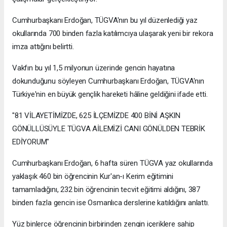
Cumhurbaşkanı Erdoğan, TÜGVA'nın bu yıl düzenlediği yaz
okullarında 700 binden fazla katılımcıya ulaşarak yeni bir rekora
imza attığını belirtti.
Vakfın bu yıl 1,5 milyonun üzerinde gencin hayatına
dokunduğunu söyleyen Cumhurbaşkanı Erdoğan, TÜGVA'nın
Türkiye'nin en büyük gençlik hareketi hâline geldiğini ifade etti.
"81 VİLAYETİMİZDE, 625 İLÇEMİZDE 400 BİNİ AŞKIN
GÖNÜLLÜSÜYLE TÜGVA AİLEMİZİ CANI GÖNÜLDEN TEBRİK
EDİYORUM"
Cumhurbaşkanı Erdoğan, 6 hafta süren TÜGVA yaz okullarında
yaklaşık 460 bin öğrencinin Kur'an-ı Kerim eğitimini
tamamladığını, 232 bin öğrencinin tecvit eğitimi aldığını, 387
binden fazla gencin ise Osmanlıca derslerine katıldığını anlattı.
Yüz binlerce öğrencinin birbirinden zengin içeriklere sahip