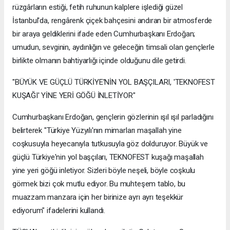
rüzgârların estiği, fetih ruhunun kalplere işlediği güzel
İstanbul'da, rengârenk çiçek bahçesini andıran bir atmosferde
bir araya geldiklerini ifade eden Cumhurbaşkanı Erdoğan;
umudun, sevginin, aydınlığın ve geleceğin timsali olan gençlerle
birlikte olmanın bahtiyarlığı içinde olduğunu dile getirdi.
"BÜYÜK VE GÜÇLÜ TÜRKİYE'NİN YOL BAŞÇILARI, 'TEKNOFEST
KUŞAĞI' YİNE YERİ GÖĞÜ İNLETİYOR"
Cumhurbaşkanı Erdoğan, gençlerin gözlerinin ışıl ışıl parladığını
belirterek "Türkiye Yüzyılı'nın mimarları maşallah yine
coşkusuyla heyecanıyla tutkusuyla göz dolduruyor. Büyük ve
güçlü Türkiye'nin yol başçıları, TEKNOFEST kuşağı maşallah
yine yeri göğü inletiyor. Sizleri böyle neşeli, böyle coşkulu
görmek bizi çok mutlu ediyor. Bu muhteşem tablo, bu
muazzam manzara için her birinize ayrı ayrı teşekkür
ediyorum" ifadelerini kullandı.