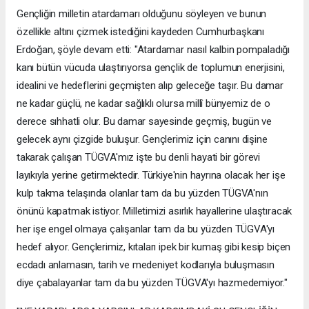
Gençliğin milletin atardamarı olduğunu söyleyen ve bunun
özellikle altını çizmek istediğini kaydeden Cumhurbaşkanı
Erdoğan, şöyle devam etti: "Atardamar nasıl kalbin pompaladığı
kanı bütün vücuda ulaştırıyorsa gençlik de toplumun enerjisini,
idealini ve hedeflerini geçmişten alıp geleceğe taşır. Bu damar
ne kadar güçlü, ne kadar sağlıklı olursa millî bünyemiz de o
derece sıhhatli olur. Bu damar sayesinde geçmiş, bugün ve
gelecek aynı çizgide buluşur. Gençlerimiz için canını dişine
takarak çalışan TÜGVA'mız işte bu denli hayati bir görevi
layıkıyla yerine getirmektedir. Türkiye'nin hayrına olacak her işe
kulp takma telaşında olanlar tam da bu yüzden TÜGVA'nın
önünü kapatmak istiyor. Milletimizi asırlık hayallerine ulaştıracak
her işe engel olmaya çalışanlar tam da bu yüzden TÜGVA'yı
hedef alıyor. Gençlerimiz, kıtaları ipek bir kumaş gibi kesip biçen
ecdadı anlamasın, tarih ve medeniyet kodlarıyla buluşmasın
diye çabalayanlar tam da bu yüzden TÜGVA'yı hazmedemiyor."