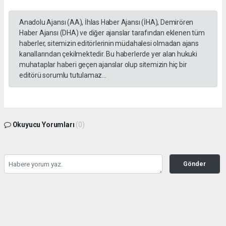
Anadolu Ajansı (AA), İhlas Haber Ajansı (İHA), Demirören
Haber Ajansı (DHA) ve diğer ajanslar tarafından eklenen tüm
haberler, sitemizin editörlerinin müdahalesi olmadan ajans
kanallarından çekilmektedir. Bu haberlerde yer alan hukuki
muhataplar haberi geçen ajanslar olup sitemizin hiç bir
editörü sorumlu tutulamaz...
Okuyucu Yorumları
(0)
Gönder
Yorum yazarak Topluluk Kuralları’nı kabul etmiş bulunuyor ve gazetesondakika.com
sitesine yaptığınız yorumunuzla ilgili doğrudan veya dolaylı tüm sorumluluğu tek
başınıza üstleniyorsunuz. Yazılan tüm yorumlardan site yönetimi hiçbir şekilde
sorumlu tutulamaz.