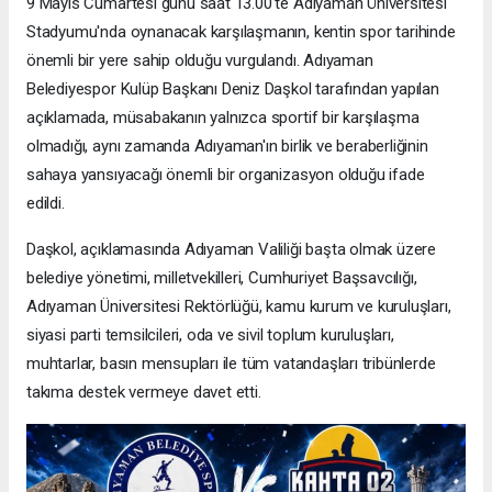
9 Mayıs Cumartesi günü saat 13.00'te Adıyaman Üniversitesi
Stadyumu'nda oynanacak karşılaşmanın, kentin spor tarihinde
önemli bir yere sahip olduğu vurgulandı. Adıyaman
Belediyespor Kulüp Başkanı Deniz Daşkol tarafından yapılan
açıklamada, müsabakanın yalnızca sportif bir karşılaşma
olmadığı, aynı zamanda Adıyaman'ın birlik ve beraberliğinin
sahaya yansıyacağı önemli bir organizasyon olduğu ifade
edildi.
Daşkol, açıklamasında Adıyaman Valiliği başta olmak üzere
belediye yönetimi, milletvekilleri, Cumhuriyet Başsavcılığı,
Adıyaman Üniversitesi Rektörlüğü, kamu kurum ve kuruluşları,
siyasi parti temsilcileri, oda ve sivil toplum kuruluşları,
muhtarlar, basın mensupları ile tüm vatandaşları tribünlerde
takıma destek vermeye davet etti.