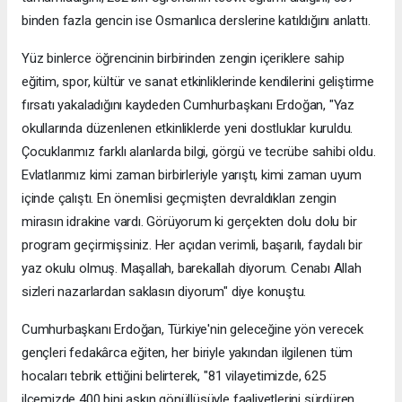
binden fazla gencin ise Osmanlıca derslerine katıldığını anlattı.
Yüz binlerce öğrencinin birbirinden zengin içeriklere sahip
eğitim, spor, kültür ve sanat etkinliklerinde kendilerini geliştirme
fırsatı yakaladığını kaydeden Cumhurbaşkanı Erdoğan, "Yaz
okullarında düzenlenen etkinliklerde yeni dostluklar kuruldu.
Çocuklarımız farklı alanlarda bilgi, görgü ve tecrübe sahibi oldu.
Evlatlarımız kimi zaman birbirleriyle yarıştı, kimi zaman uyum
içinde çalıştı. En önemlisi geçmişten devraldıkları zengin
mirasın idrakine vardı. Görüyorum ki gerçekten dolu dolu bir
program geçirmişsiniz. Her açıdan verimli, başarılı, faydalı bir
yaz okulu olmuş. Maşallah, barekallah diyorum. Cenabı Allah
sizleri nazarlardan saklasın diyorum" diye konuştu.
Cumhurbaşkanı Erdoğan, Türkiye'nin geleceğine yön verecek
gençleri fedakârca eğiten, her biriyle yakından ilgilenen tüm
hocaları tebrik ettiğini belirterek, "81 vilayetimizde, 625
ilçemizde 400 bini aşkın gönüllüsüyle faaliyetlerini sürdüren