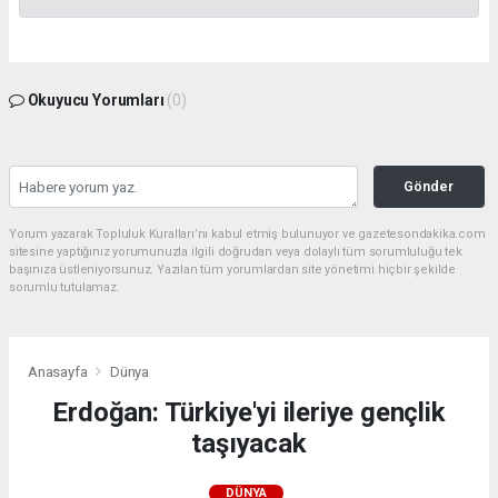
Okuyucu Yorumları
(0)
Gönder
Yorum yazarak Topluluk Kuralları’nı kabul etmiş bulunuyor ve gazetesondakika.com
sitesine yaptığınız yorumunuzla ilgili doğrudan veya dolaylı tüm sorumluluğu tek
başınıza üstleniyorsunuz. Yazılan tüm yorumlardan site yönetimi hiçbir şekilde
sorumlu tutulamaz.
Anasayfa
Dünya
Erdoğan: Türkiye'yi ileriye gençlik
taşıyacak
DÜNYA