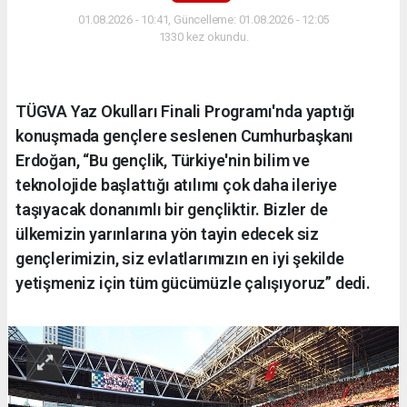
01.08.2026 - 10:41, Güncelleme: 01.08.2026 - 12:05
1330 kez okundu.
TÜGVA Yaz Okulları Finali Programı'nda yaptığı
konuşmada gençlere seslenen Cumhurbaşkanı
Erdoğan, “Bu gençlik, Türkiye'nin bilim ve
teknolojide başlattığı atılımı çok daha ileriye
taşıyacak donanımlı bir gençliktir. Bizler de
ülkemizin yarınlarına yön tayin edecek siz
gençlerimizin, siz evlatlarımızın en iyi şekilde
yetişmeniz için tüm gücümüzle çalışıyoruz” dedi.