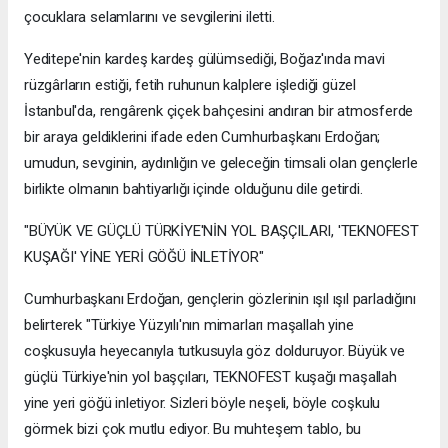
çocuklara selamlarını ve sevgilerini iletti.
Yeditepe'nin kardeş kardeş gülümsediği, Boğaz'ında mavi
rüzgârların estiği, fetih ruhunun kalplere işlediği güzel
İstanbul'da, rengârenk çiçek bahçesini andıran bir atmosferde
bir araya geldiklerini ifade eden Cumhurbaşkanı Erdoğan;
umudun, sevginin, aydınlığın ve geleceğin timsali olan gençlerle
birlikte olmanın bahtiyarlığı içinde olduğunu dile getirdi.
"BÜYÜK VE GÜÇLÜ TÜRKİYE'NİN YOL BAŞÇILARI, 'TEKNOFEST
KUŞAĞI' YİNE YERİ GÖĞÜ İNLETİYOR"
Cumhurbaşkanı Erdoğan, gençlerin gözlerinin ışıl ışıl parladığını
belirterek "Türkiye Yüzyılı'nın mimarları maşallah yine
coşkusuyla heyecanıyla tutkusuyla göz dolduruyor. Büyük ve
güçlü Türkiye'nin yol başçıları, TEKNOFEST kuşağı maşallah
yine yeri göğü inletiyor. Sizleri böyle neşeli, böyle coşkulu
görmek bizi çok mutlu ediyor. Bu muhteşem tablo, bu