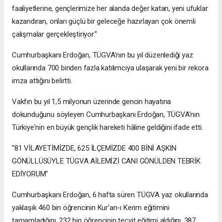
faaliyetlerine, gençlerimize her alanda değer katan, yeni ufuklar
kazandıran, onları güçlü bir geleceğe hazırlayan çok önemli
çalışmalar gerçekleştiriyor.”
Cumhurbaşkanı Erdoğan, TÜGVA'nın bu yıl düzenlediği yaz
okullarında 700 binden fazla katılımcıya ulaşarak yeni bir rekora
imza attığını belirtti.
Vakfın bu yıl 1,5 milyonun üzerinde gencin hayatına
dokunduğunu söyleyen Cumhurbaşkanı Erdoğan, TÜGVA'nın
Türkiye'nin en büyük gençlik hareketi hâline geldiğini ifade etti.
"81 VİLAYETİMİZDE, 625 İLÇEMİZDE 400 BİNİ AŞKIN
GÖNÜLLÜSÜYLE TÜGVA AİLEMİZİ CANI GÖNÜLDEN TEBRİK
EDİYORUM"
Cumhurbaşkanı Erdoğan, 6 hafta süren TÜGVA yaz okullarında
yaklaşık 460 bin öğrencinin Kur'an-ı Kerim eğitimini
tamamladığını, 232 bin öğrencinin tecvit eğitimi aldığını, 387