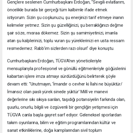
Gençlere seslenen Cumhurbaşkanı Erdoğan, "Sevgili evlatlarım,
öncelikle burada bir gerçeği tüm kalbimle ifade etmek
istiyorum. Sizin şu coşkunuzu, şu enerjinizi tarif etmeye inanın
kelimeler yetmez. Sizin şu güzelliğinizi, şu berraklığınızı değme
şair söze, mısraa dökemez. Sizin şu samimiyetinizi, imanla
atan şu kalplerinizi, toplu vuran şu yüreklerinizi en usta ressam
resmedemez. Rabb'im sizlerden razı olsun" diye konuştu.
Cumhurbaşkanı Erdoğan, TÜGVA'nın yöneticileriyle
mensuplarıyla profesyonel ve gönüllü eğitmenleriyle göğüslerini
kabartan işlere imza atmayı sürdürdüğünü belirterek şöyle
devam etti: "Unutmayın, 'İmandır o cevher ki İlahi ne büyüktür/
İmansız olan paslı yürek sinede yüktür' Millî ve manevi
değerlerine sıkı sıkıya sarılan, taşıdığı potansiyelin farkında olan,
şuurlu, onurlu, bilgili ve özgüvenli bir gençliğin yetişmesi için
TÜGVA canla başla gayret sarf ediyor. Geleneksel sporlardan
takım oyunlarına, bilim ve eğitim programlarından kültür ve
sanat etkinliklerine, doğa kamplarından sivil toplum