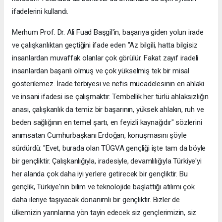
ifadelerini kullandı.
Merhum Prof. Dr. Ali Fuad Başgil'in, başarıya giden yolun irade
ve çalışkanlıktan geçtiğini ifade eden "Az bilgili, hatta bilgisiz
insanlardan muvaffak olanlar çok görülür. Fakat zayıf iradeli
insanlardan başarılı olmuş ve çok yükselmiş tek bir misal
gösterilemez. İrade terbiyesi ve nefis mücadelesinin en ahlaki
ve insani ifadesi ise çalışmaktır. Tembellik her türlü ahlaksızlığın
anası, çalışkanlık da temiz bir başarının, yüksek ahlakın, ruh ve
beden sağlığının en temel şartı, en feyizli kaynağıdır" sözlerini
anımsatan Cumhurbaşkanı Erdoğan, konuşmasını şöyle
sürdürdü: "Evet, burada olan TÜGVA gençliği işte tam da böyle
bir gençliktir. Çalışkanlığıyla, iradesiyle, devamlılığıyla Türkiye'yi
her alanda çok daha iyi yerlere getirecek bir gençliktir. Bu
gençlik, Türkiye'nin bilim ve teknolojide başlattığı atılımı çok
daha ileriye taşıyacak donanımlı bir gençliktir. Bizler de
ülkemizin yarınlarına yön tayin edecek siz gençlerimizin, siz