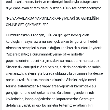
ecdadı anlamasın, tarih ve medeniyet kodlarıyla buluşmasın
diye çabalayanlar tam da bu yüzden TÜGVA'yı hazmedemiyor."
"NE YAPARLARSA YAPSINLAR KARŞIMDAKİ ŞU GENÇLİĞİN
ÖNÜNE SET ÇEKEMEZLER"
Cumhurbaşkanı Erdoğan, TÜGVA gibi göz bebeği olan
kuruluşların sayısı az ama sesi çok çıkan bir güruhun hedefi
olmasının sebepleri bunlar olduğunu belirterek şunları kaydetti:
"Sizlere baktıkça gururlanmak yerine öfke nöbetleri
geçirmelerinin nedeni karşımızdaki şu muazzam manzaradır.
Sizlerin dik duruşudur, özgüvenidir, sizlerin değerlerinize sahip
çıkmanızdır, sizlerin işte burada olduğu gibi birbirinize kardeşçe
sarılmanızdır. Varsın, rahatsız olsunlar. Allah'ın izniyle nehri
tersine akıtamazlar. Ne yaparlarsa yapsınlar karşımdaki şu
gençliğin önüne set çekemezler. Bu ülkenin gençlerini ruh
köklerinden, inanç değerlerinden koparamazlar. Geçmişte
defalarca yaptıkları gibi bu milletin tertemiz evlatlarını kirli