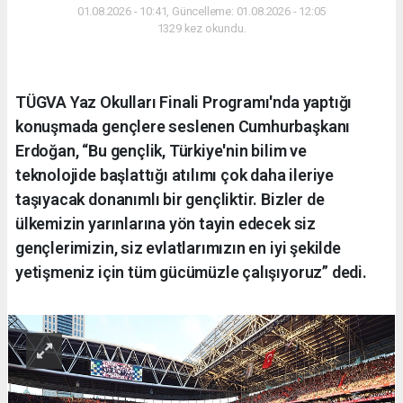
01.08.2026 - 10:41, Güncelleme: 01.08.2026 - 12:05
1329 kez okundu.
TÜGVA Yaz Okulları Finali Programı'nda yaptığı
konuşmada gençlere seslenen Cumhurbaşkanı
Erdoğan, “Bu gençlik, Türkiye'nin bilim ve
teknolojide başlattığı atılımı çok daha ileriye
taşıyacak donanımlı bir gençliktir. Bizler de
ülkemizin yarınlarına yön tayin edecek siz
gençlerimizin, siz evlatlarımızın en iyi şekilde
yetişmeniz için tüm gücümüzle çalışıyoruz” dedi.