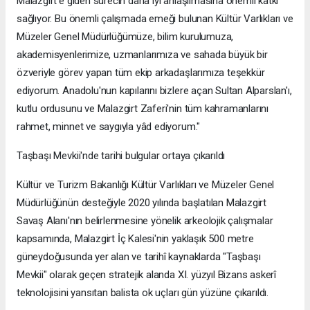
Malazgirt'e giden sürecin daha iyi anlaşılmasına önemli katkı
sağlıyor. Bu önemli çalışmada emeği bulunan Kültür Varlıkları ve
Müzeler Genel Müdürlüğümüze, bilim kurulumuza,
akademisyenlerimize, uzmanlarımıza ve sahada büyük bir
özveriyle görev yapan tüm ekip arkadaşlarımıza teşekkür
ediyorum. Anadolu'nun kapılarını bizlere açan Sultan Alparslan'ı,
kutlu ordusunu ve Malazgirt Zaferi'nin tüm kahramanlarını
rahmet, minnet ve saygıyla yâd ediyorum."
Taşbaşı Mevkii'nde tarihi bulgular ortaya çıkarıldı
Kültür ve Turizm Bakanlığı Kültür Varlıkları ve Müzeler Genel
Müdürlüğünün desteğiyle 2020 yılında başlatılan Malazgirt
Savaş Alanı'nın belirlenmesine yönelik arkeolojik çalışmalar
kapsamında, Malazgirt İç Kalesi'nin yaklaşık 500 metre
güneydoğusunda yer alan ve tarihî kaynaklarda "Taşbaşı
Mevkii" olarak geçen stratejik alanda XI. yüzyıl Bizans askerî
teknolojisini yansıtan balista ok uçları gün yüzüne çıkarıldı.