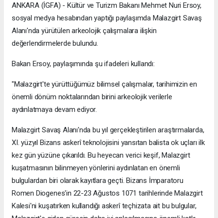
ANKARA (İGFA) - Kültür ve Turizm Bakanı Mehmet Nuri Ersoy,
sosyal medya hesabından yaptığı paylaşımda Malazgirt Savaş
Alanı'nda yürütülen arkeolojik çalışmalara ilişkin
değerlendirmelerde bulundu.
Bakan Ersoy, paylaşımında şu ifadeleri kullandı:
"Malazgirt'te yürüttüğümüz bilimsel çalışmalar, tarihimizin en
önemli dönüm noktalarından birini arkeolojik verilerle
aydınlatmaya devam ediyor.
Malazgirt Savaş Alanı'nda bu yıl gerçekleştirilen araştırmalarda,
XI. yüzyıl Bizans askerî teknolojisini yansıtan balista ok uçları ilk
kez gün yüzüne çıkarıldı. Bu heyecan verici keşif, Malazgirt
kuşatmasının bilinmeyen yönlerini aydınlatan en önemli
bulgulardan biri olarak kayıtlara geçti. Bizans İmparatoru
Romen Diogenes'in 22-23 Ağustos 1071 tarihlerinde Malazgirt
Kalesi'ni kuşatırken kullandığı askerî teçhizata ait bu bulgular,