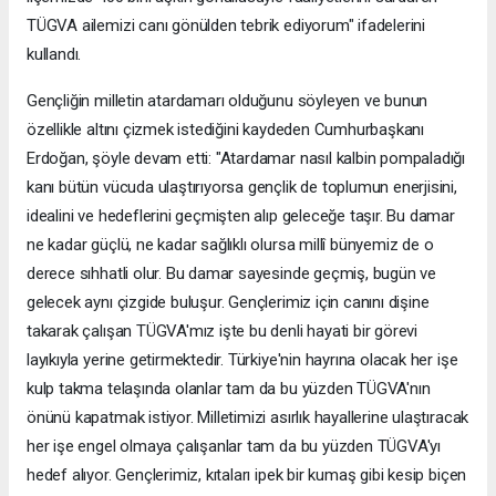
TÜGVA ailemizi canı gönülden tebrik ediyorum" ifadelerini
kullandı.
Gençliğin milletin atardamarı olduğunu söyleyen ve bunun
özellikle altını çizmek istediğini kaydeden Cumhurbaşkanı
Erdoğan, şöyle devam etti: "Atardamar nasıl kalbin pompaladığı
kanı bütün vücuda ulaştırıyorsa gençlik de toplumun enerjisini,
idealini ve hedeflerini geçmişten alıp geleceğe taşır. Bu damar
ne kadar güçlü, ne kadar sağlıklı olursa millî bünyemiz de o
derece sıhhatli olur. Bu damar sayesinde geçmiş, bugün ve
gelecek aynı çizgide buluşur. Gençlerimiz için canını dişine
takarak çalışan TÜGVA'mız işte bu denli hayati bir görevi
layıkıyla yerine getirmektedir. Türkiye'nin hayrına olacak her işe
kulp takma telaşında olanlar tam da bu yüzden TÜGVA'nın
önünü kapatmak istiyor. Milletimizi asırlık hayallerine ulaştıracak
her işe engel olmaya çalışanlar tam da bu yüzden TÜGVA'yı
hedef alıyor. Gençlerimiz, kıtaları ipek bir kumaş gibi kesip biçen