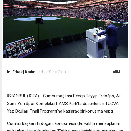
Erkek
|
Kadın
(Haberi Sesli Oku)
İSTANBUL (İGFA) - Cumhurbaşkanı Recep Tayyip Erdoğan, Ali
Sami Yen Spor Kompleksi RAMS Park'ta düzenlenen TÜGVA
Yaz Okulları Finali Programı'na katılarak bir konuşma yaptı.
Cumhurbaşkanı Erdoğan, konuşmasında, vakfın mensuplarını
ve katılımcıları selamlarken Türkiye genelindeki tüm gençlere ve