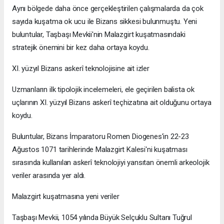
Aynı bölgede daha önce gerçekleştirilen çalışmalarda da çok
sayıda kuşatma ok ucu ile Bizans sikkesi bulunmuştu. Yeni
buluntular, Taşbaşı Mevkii'nin Malazgirt kuşatmasındaki
stratejik önemini bir kez daha ortaya koydu.
XI. yüzyıl Bizans askerî teknolojisine ait izler
Uzmanların ilk tipolojik incelemeleri, ele geçirilen balista ok
uçlarının XI. yüzyıl Bizans askerî teçhizatına ait olduğunu ortaya
koydu.
Buluntular, Bizans İmparatoru Romen Diogenes'in 22-23
Ağustos 1071 tarihlerinde Malazgirt Kalesi'ni kuşatması
sırasında kullanılan askerî teknolojiyi yansıtan önemli arkeolojik
veriler arasında yer aldı.
Malazgirt kuşatmasına yeni veriler
Taşbaşı Mevkii, 1054 yılında Büyük Selçuklu Sultanı Tuğrul