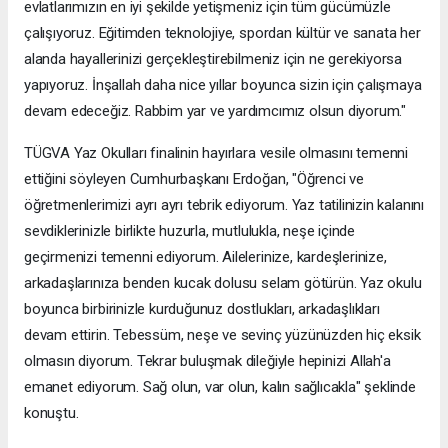
evlatlarımızın en iyi şekilde yetişmeniz için tüm gücümüzle
çalışıyoruz. Eğitimden teknolojiye, spordan kültür ve sanata her
alanda hayallerinizi gerçekleştirebilmeniz için ne gerekiyorsa
yapıyoruz. İnşallah daha nice yıllar boyunca sizin için çalışmaya
devam edeceğiz. Rabbim yar ve yardımcımız olsun diyorum."
TÜGVA Yaz Okulları finalinin hayırlara vesile olmasını temenni
ettiğini söyleyen Cumhurbaşkanı Erdoğan, "Öğrenci ve
öğretmenlerimizi ayrı ayrı tebrik ediyorum. Yaz tatilinizin kalanını
sevdiklerinizle birlikte huzurla, mutlulukla, neşe içinde
geçirmenizi temenni ediyorum. Ailelerinize, kardeşlerinize,
arkadaşlarınıza benden kucak dolusu selam götürün. Yaz okulu
boyunca birbirinizle kurduğunuz dostlukları, arkadaşlıkları
devam ettirin. Tebessüm, neşe ve sevinç yüzünüzden hiç eksik
olmasın diyorum. Tekrar buluşmak dileğiyle hepinizi Allah'a
emanet ediyorum. Sağ olun, var olun, kalın sağlıcakla" şeklinde
konuştu.