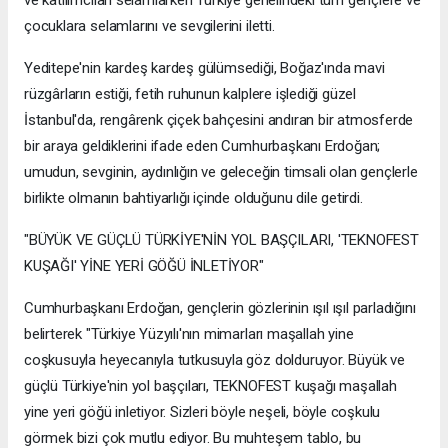
çocuklara selamlarını ve sevgilerini iletti.
Yeditepe'nin kardeş kardeş gülümsediği, Boğaz'ında mavi
rüzgârların estiği, fetih ruhunun kalplere işlediği güzel
İstanbul'da, rengârenk çiçek bahçesini andıran bir atmosferde
bir araya geldiklerini ifade eden Cumhurbaşkanı Erdoğan;
umudun, sevginin, aydınlığın ve geleceğin timsali olan gençlerle
birlikte olmanın bahtiyarlığı içinde olduğunu dile getirdi.
"BÜYÜK VE GÜÇLÜ TÜRKİYE'NİN YOL BAŞÇILARI, 'TEKNOFEST
KUŞAĞI' YİNE YERİ GÖĞÜ İNLETİYOR"
Cumhurbaşkanı Erdoğan, gençlerin gözlerinin ışıl ışıl parladığını
belirterek "Türkiye Yüzyılı'nın mimarları maşallah yine
coşkusuyla heyecanıyla tutkusuyla göz dolduruyor. Büyük ve
güçlü Türkiye'nin yol başçıları, TEKNOFEST kuşağı maşallah
yine yeri göğü inletiyor. Sizleri böyle neşeli, böyle coşkulu
görmek bizi çok mutlu ediyor. Bu muhteşem tablo, bu