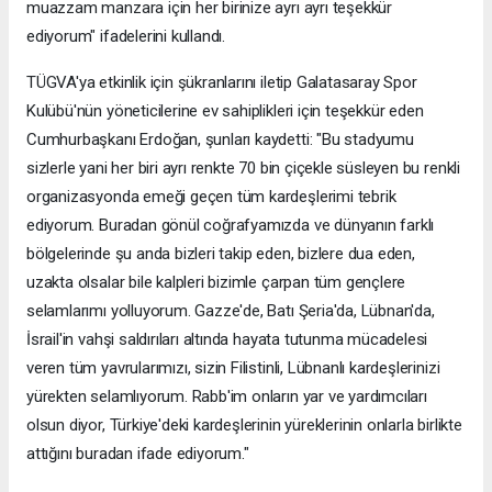
muazzam manzara için her birinize ayrı ayrı teşekkür
ediyorum" ifadelerini kullandı.
TÜGVA'ya etkinlik için şükranlarını iletip Galatasaray Spor
Kulübü'nün yöneticilerine ev sahiplikleri için teşekkür eden
Cumhurbaşkanı Erdoğan, şunları kaydetti: "Bu stadyumu
sizlerle yani her biri ayrı renkte 70 bin çiçekle süsleyen bu renkli
organizasyonda emeği geçen tüm kardeşlerimi tebrik
ediyorum. Buradan gönül coğrafyamızda ve dünyanın farklı
bölgelerinde şu anda bizleri takip eden, bizlere dua eden,
uzakta olsalar bile kalpleri bizimle çarpan tüm gençlere
selamlarımı yolluyorum. Gazze'de, Batı Şeria'da, Lübnan'da,
İsrail'in vahşi saldırıları altında hayata tutunma mücadelesi
veren tüm yavrularımızı, sizin Filistinli, Lübnanlı kardeşlerinizi
yürekten selamlıyorum. Rabb'im onların yar ve yardımcıları
olsun diyor, Türkiye'deki kardeşlerinin yüreklerinin onlarla birlikte
attığını buradan ifade ediyorum."