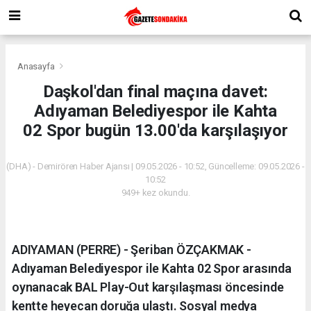
Anasayfa
Daşkol'dan final maçına davet:
Adıyaman Belediyespor ile Kahta
02 Spor bugün 13.00'da karşılaşıyor
(DHA) - Demirören Haber Ajansı | 09.05.2026 - 10:52, Güncelleme: 09.05.2026 -
10:52
949+ kez okundu.
ADIYAMAN (PERRE) - Şeriban ÖZÇAKMAK -
Adıyaman Belediyespor ile Kahta 02 Spor arasında
oynanacak BAL Play-Out karşılaşması öncesinde
kentte heyecan doruğa ulaştı. Sosyal medya