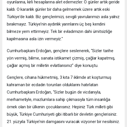
oyunlarına, kirli hesaplarına alet edemezler. O günler artık geride
kaldı. O karanlık günler bir daha gelmemek üzere artık eski
Türkiye'de kaldı. Biz gençlerimizi, sevgili yavrularımızı asla yalnız
bırakmayız. Türkiye'nin aydınlık yarınlarını üç beş kendini
bilmeze yem ettirmeyiz. Tek bir evladımızın dahi ümitsizliğe
kapılmasına asla izin vermeyiz."
Cumhurbaşkanı Erdoğan, gençlere seslenerek, "Sizler tarihe
yön vermiş, bilime, sanata istikamet çizmiş, çağlar kapatmış,
çağlar açmış bir milletin evlatlarısınız" diye konuştu.
Gençlere, cihana hükmetmiş, 3 kıta 7 iklimde at koşturmuş
kahraman bir ecdadın torunları olduklarını hatırlatan
Cumhurbaşkanı Erdoğan, "Sizler bugün de vicdanıyla,
merhametiyle, mazlumlara sahip çıkmasıyla tüm insanlığa
örnek olan bir ülkenin çocuklarısınız. Hepiniz Türk milleti gibi
büyük, Türkiye Cumhuriyeti gibi itibarlı bir devletin gençlerisiniz.
21. yüzyıla Türkiye'nin damgasını vuracak vizyoner bir nesilsiniz.