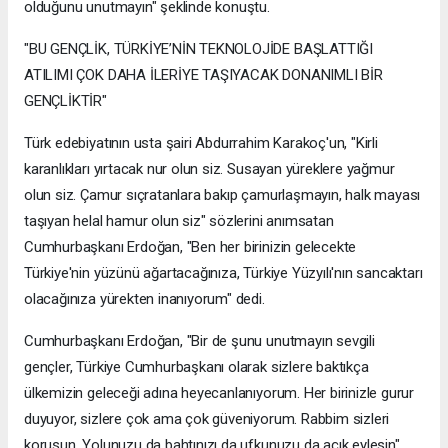
olduğunu unutmayın" şeklinde konuştu.
"BU GENÇLİK, TÜRKİYE’NİN TEKNOLOJİDE BAŞLATTIĞI
ATILIMI ÇOK DAHA İLERİYE TAŞIYACAK DONANIMLI BİR
GENÇLİKTİR"
Türk edebiyatının usta şairi Abdurrahim Karakoç'un, "Kirli
karanlıkları yırtacak nur olun siz. Susayan yüreklere yağmur
olun siz. Çamur sıçratanlara bakıp çamurlaşmayın, halk mayası
taşıyan helal hamur olun siz" sözlerini anımsatan
Cumhurbaşkanı Erdoğan, "Ben her birinizin gelecekte
Türkiye'nin yüzünü ağartacağınıza, Türkiye Yüzyılı'nın sancaktarı
olacağınıza yürekten inanıyorum" dedi.
Cumhurbaşkanı Erdoğan, "Bir de şunu unutmayın sevgili
gençler, Türkiye Cumhurbaşkanı olarak sizlere baktıkça
ülkemizin geleceği adına heyecanlanıyorum. Her birinizle gurur
duyuyor, sizlere çok ama çok güveniyorum. Rabbim sizleri
korusun. Yolunuzu da bahtınızı da ufkunuzu da açık eylesin"