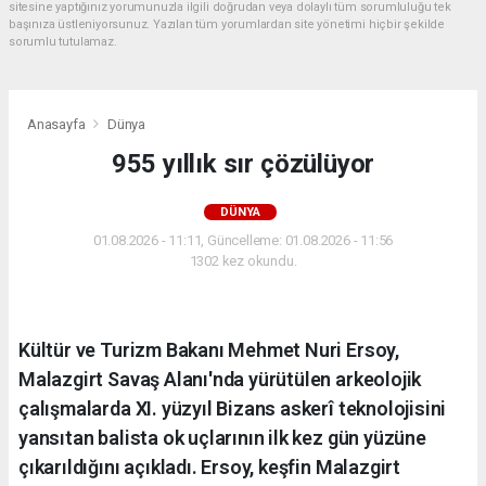
sitesine yaptığınız yorumunuzla ilgili doğrudan veya dolaylı tüm sorumluluğu tek
başınıza üstleniyorsunuz. Yazılan tüm yorumlardan site yönetimi hiçbir şekilde
sorumlu tutulamaz.
Anasayfa
Dünya
955 yıllık sır çözülüyor
DÜNYA
01.08.2026 - 11:11, Güncelleme: 01.08.2026 - 11:56
1302 kez okundu.
Kültür ve Turizm Bakanı Mehmet Nuri Ersoy,
Malazgirt Savaş Alanı'nda yürütülen arkeolojik
çalışmalarda XI. yüzyıl Bizans askerî teknolojisini
yansıtan balista ok uçlarının ilk kez gün yüzüne
çıkarıldığını açıkladı. Ersoy, keşfin Malazgirt