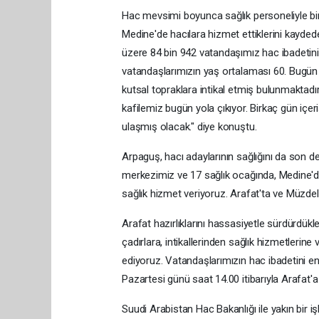
Hac mevsimi boyunca sağlık personeliyle birl
Medine'de hacılara hizmet ettiklerini kayde
üzere 84 bin 942 vatandaşımız hac ibadetini
vatandaşlarımızın yaş ortalaması 60. Bugün 
kutsal topraklara intikal etmiş bulunmaktadır
kafilemiz bugün yola çıkıyor. Birkaç gün içe
ulaşmış olacak." diye konuştu.
Arpaguş, hacı adaylarının sağlığını da son d
merkezimiz ve 17 sağlık ocağında, Medine'de
sağlık hizmet veriyoruz. Arafat'ta ve Müzdel
Arafat hazırlıklarını hassasiyetle sürdürdükl
çadırlara, intikallerinden sağlık hizmetlerine
ediyoruz. Vatandaşlarımızın hac ibadetini en 
Pazartesi günü saat 14.00 itibarıyla Arafat'a i
Suudi Arabistan Hac Bakanlığı ile yakın bir iş