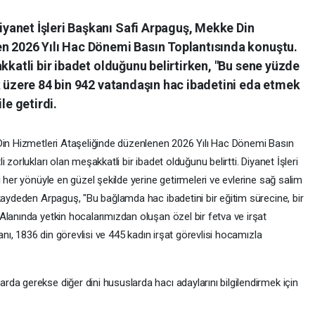
yanet İşleri Başkanı Safi Arpaguş, Mekke Din
n 2026 Yılı Hac Dönemi Basın Toplantısında konuştu.
kkatli bir ibadet olduğunu belirtirken, "Bu sene yüzde
k üzere 84 bin 942 vatandaşın hac ibadetini eda etmek
le getirdi.
Din Hizmetleri Ataşeliğinde düzenlenen 2026 Yılı Hac Dönemi Basın
zorlukları olan meşakkatli bir ibadet olduğunu belirtti. Diyanet İşleri
 her yönüyle en güzel şekilde yerine getirmeleri ve evlerine sağ salim
kaydeden Arpaguş, "Bu bağlamda hac ibadetini bir eğitim sürecine, bir
Alanında yetkin hocalarımızdan oluşan özel bir fetva ve irşat
anı, 1836 din görevlisi ve 445 kadın irşat görevlisi hocamızla
da gerekse diğer dini hususlarda hacı adaylarını bilgilendirmek için