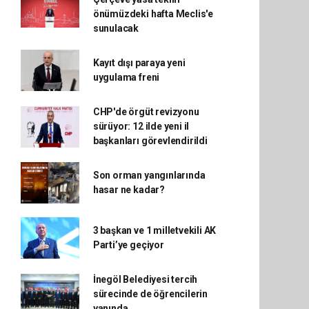
önümüzdeki hafta Meclis'e
sunulacak
Kayıt dışı paraya yeni
uygulama freni
CHP'de örgüt revizyonu
sürüyor: 12 ilde yeni il
başkanları görevlendirildi
Son orman yangınlarında
hasar ne kadar?
3 başkan ve 1 milletvekili AK
Parti’ye geçiyor
İnegöl Belediyesi tercih
sürecinde de öğrencilerin
yanında