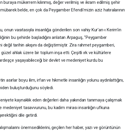
zden buraya mükerrem kılınmış, değer verilmiş ve ikram edilmiş şehir
mübarek belde, en çok da Peygamber Efendi'mizin aziz hatıralarının
onun vasıtasıyla insanlığa gönderilen son vahiy Kur'an-ı Kerim'in
bliğinin bu şehirde başladığını anlatan Arpaguş, "Peygamber
ni değil tarihin akışını da değiştirmiştir. Zira rahmet peygamberi,
el ahlak üzere bir toplum inşa etti. Çeşitli ırk ve kültürlere
kardeşçe yaşayabileceği bir devlet ve medeniyet kurdu bu
 asırlar boyu ilim, irfan ve hikmetle insanlığın yolunu aydınlattığını,
iden buluşturduğunu söyledi.
eniyete kaynaklık eden değerleri daha yakından tanımaya çalışmak
 ve medeniyet tasavvurunu, bu kadim mirası insanlığın ufkuna
ektiğini dile getirdi.
ışmalarını önemsediklerini, geçilen her haber, yazı ve görüntünün