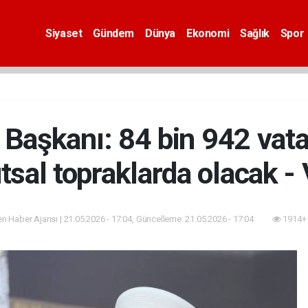
Siyaset
Gündem
Dünya
Ekonomi
Sağlık
Spor
i Başkanı: 84 bin 942 va
utsal topraklarda olacak 
n Haber Ajansı | 21.05.2026 - 17:04, Güncelleme: 21.05.2026 - 17:04
1914+ 