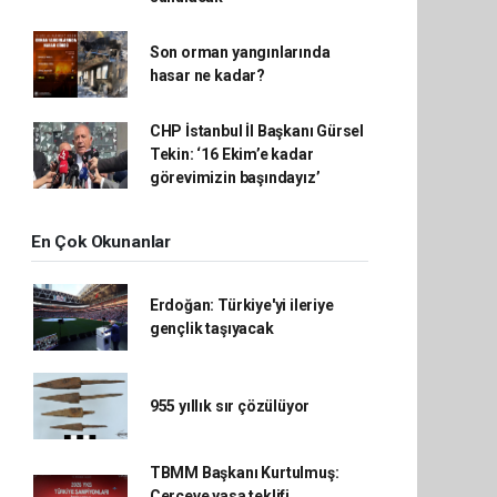
Son orman yangınlarında
hasar ne kadar?
CHP İstanbul İl Başkanı Gürsel
Tekin: ‘16 Ekim’e kadar
görevimizin başındayız’
En Çok Okunanlar
Erdoğan: Türkiye'yi ileriye
gençlik taşıyacak
955 yıllık sır çözülüyor
TBMM Başkanı Kurtulmuş:
Çerçeve yasa teklifi