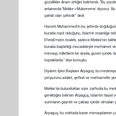
güzellikler ikram ettiğini belirterek, "Bu yü
anlamında 'Mekke-i Mükerreme' diyoruz. Bu 
şahidi olan şehirdir." dedi.
Hazreti Muhammed'in bu şehirde doğduğunu, 
burada nazil olduğunu, İslam'ın insanlığa te
Efendi'mizin risaleti, sadece Mekke'nin talihi
burada başlattığı mücadeleyle merhamet ve güz
mensup milletlerin bir arada, güven içinde, 
topraklarda." diye konuştu.
Diyanet İşleri Başkanı Arpaguş, bu medeniyetin
yeryüzünü adalet, şefkat ve merhametle yen
Mekke'de bulundukları süre zarfında bu med
gerektiğini belirten Arpaguş, İslam'ın hayat
sunmanın gayreti ve çabası içinde olmaları ger
Arpaguş, bu noktada basın mensuplarının çal