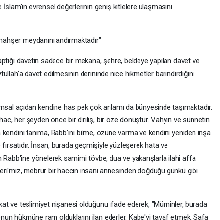
İslam'ın evrensel değerlerinin geniş kitlelere ulaşmasını
e mahşer meydanını andırmaktadır"
n yaptığı davetin sadece bir mekana, şehre, beldeye yapılan davet ve
eytullah'a davet edilmesinin derininde nice hikmetler barındırdığını
lumsal açıdan kendine has pek çok anlamı da bünyesinde taşımaktadır.
 hac, her şeyden önce bir diriliş, bir öze dönüştür. Vahyin ve sünnetin
kla kendini tanıma, Rabb'ini bilme, özüne varma ve kendini yeniden inşa
 fırsatıdır. İnsan, burada geçmişiyle yüzleşerek hata ve
 Rabb'ine yönelerek samimi tövbe, dua ve yakarışlarla ilahi affa
eri'miz, mebrur bir haccın insanı annesinden doğduğu günkü gibi
at ve teslimiyet nişanesi olduğunu ifade ederek, "Müminler, burada
 onun hükmüne ram olduklarını ilan ederler. Kabe'yi tavaf etmek, Safa