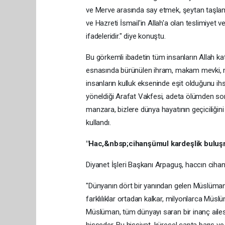
ve Merve arasında say etmek, şeytan taşlama
ve Hazreti İsmail'in Allah'a olan teslimiyet
ifadeleridir." diye konuştu.
Bu görkemli ibadetin tüm insanların Allah kat
esnasında bürünülen ihram, makam mevki, mal, 
insanların kulluk ekseninde eşit olduğunu ih
yöneldiği Arafat Vakfesi, adeta ölümden sonr
manzara, bizlere dünya hayatının geçiciliğini 
kullandı.
"Hac,&nbsp;cihanşümul kardeşlik buluş
Diyanet İşleri Başkanı Arpaguş, haccın cihan
"Dünyanın dört bir yanından gelen Müslümanlar
farklılıklar ortadan kalkar, milyonlarca Müs
Müslüman, tüm dünyayı saran bir inanç ailes
hisseder. Bu hissiyat, küresel çapta barış ve