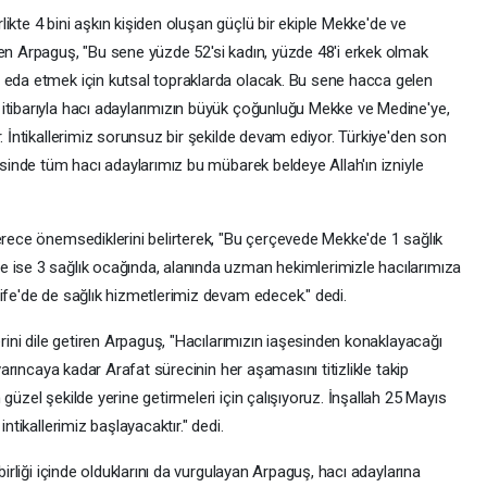
ikte 4 bini aşkın kişiden oluşan güçlü bir ekiple Mekke'de ve
den Arpaguş, "Bu sene yüzde 52'si kadın, yüzde 48'i erkek olmak
 eda etmek için kutsal topraklarda olacak. Bu sene hacca gelen
itibarıyla hacı adaylarımızın büyük çoğunluğu Mekke ve Medine'ye,
. İntikallerimiz sorunsuz bir şekilde devam ediyor. Türkiye'den son
risinde tüm hacı adaylarımız bu mübarek beldeye Allah'ın izniyle
erece önemsediklerini belirterek, "Bu çerçevede Mekke'de 1 sağlık
 ise 3 sağlık ocağında, alanında uzman hekimlerimizle hacılarımıza
ife'de de sağlık hizmetlerimiz devam edecek." dedi.
erini dile getiren Arpaguş, "Hacılarımızın iaşesinden konaklayacağı
 varıncaya kadar Arafat sürecinin her aşamasını titizlikle takip
güzel şekilde yerine getirmeleri için çalışıyoruz. İnşallah 25 Mayıs
ntikallerimiz başlayacaktır." dedi.
birliği içinde olduklarını da vurgulayan Arpaguş, hacı adaylarına