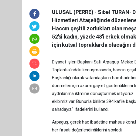
ULUSAL (PERRE) - Sibel TURAN- Di
Hizmetleri Ataşeliğinde düzenlene
Haccın çeşitli zorlukları olan meşa
52'si kadın, yüzde 48'i erkek olma
için kutsal topraklarda olacağını di
Diyanet İşleri Başkanı Safi Arpaguş, Mekke 
Toplantısı'ndaki konuşmasında, haccın çeşitli 
Başkanlığı olarak vatandaşların hac ibadetini
dönmeleri için azami gayret gösterdiklerini 
aydınlanma iklimine dönüştürmek istiyoruz. 
ekibimiz var. Bununla birlikte 394 kafile başk
sahadayız." ifadelerini kullandı.
Arpaguş, gerek hac ibadetine mahsus konular
her fırsatı değerlendirdiklerini söyledi.