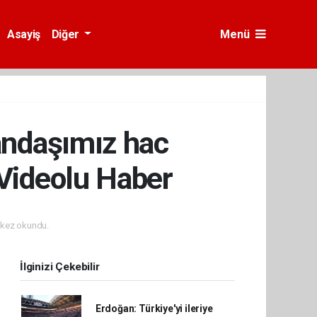
Asayiş
Diğer
Menü
tandaşımız hac
- Videolu Haber
kez okundu.
İlginizi Çekebilir
Erdoğan: Türkiye'yi ileriye