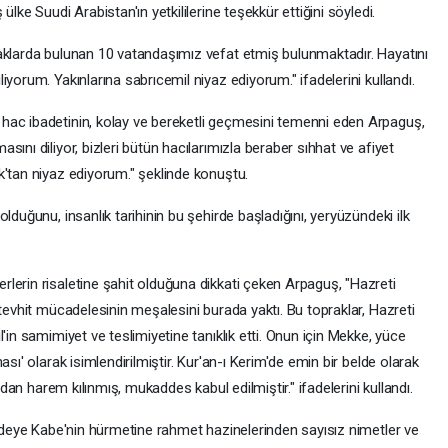
lke Suudi Arabistan'ın yetkililerine teşekkür ettiğini söyledi.
aklarda bulunan 10 vatandaşımız vefat etmiş bulunmaktadır. Hayatını
yorum. Yakınlarına sabrıcemil niyaz ediyorum." ifadelerini kullandı.
hac ibadetinin, kolay ve bereketli geçmesini temenni eden Arpaguş,
ını diliyor, bizleri bütün hacılarımızla beraber sıhhat ve afiyet
k'tan niyaz ediyorum." şeklinde konuştu.
lduğunu, insanlık tarihinin bu şehirde başladığını, yeryüzündeki ilk
lerin risaletine şahit olduğuna dikkati çeken Arpaguş, "Hazreti
 tevhit mücadelesinin meşalesini burada yaktı. Bu topraklar, Hazreti
'in samimiyet ve teslimiyetine tanıklık etti. Onun için Mekke, yüce
sı' olarak isimlendirilmiştir. Kur'an-ı Kerim'de emin bir belde olarak
ından harem kılınmış, mukaddes kabul edilmiştir." ifadelerini kullandı.
eldeye Kabe'nin hürmetine rahmet hazinelerinden sayısız nimetler ve