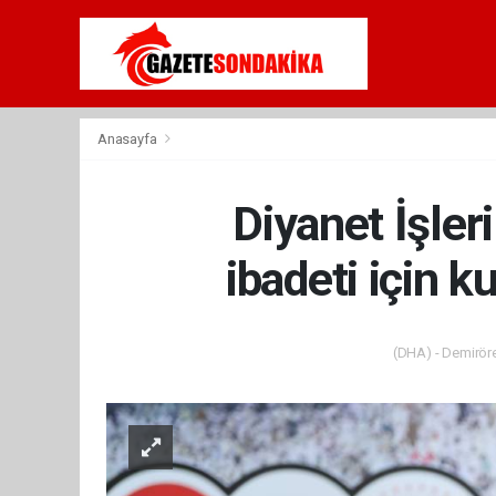
Anasayfa
Diyanet İşler
ibadeti için k
(DHA) - Demiröre