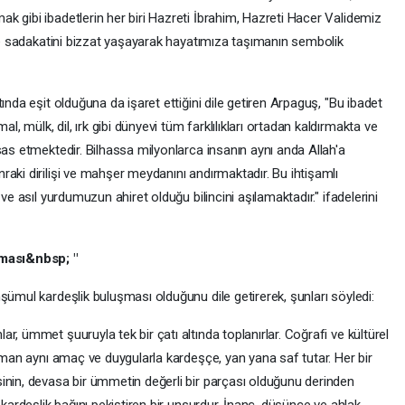
k gibi ibadetlerin her biri Hazreti İbrahim, Hazreti Hacer Validemiz
 ve sadakatini bizzat yaşayarak hayatımıza taşımanın sembolik
ında eşit olduğuna da işaret ettiğini dile getiren Arpaguş, "Bu ibadet
mülk, dil, ırk gibi dünyevi tüm farklılıkları ortadan kaldırmakta ve
sas etmektedir. Bilhassa milyonlarca insanın aynı anda Allah'a
aki dirilişi ve mahşer meydanını andırmaktadır. Bu ihtişamlı
ve asıl yurdumuzun ahiret olduğu bilincini aşılamaktadır." ifadelerini
ması&nbsp; "
şümul kardeşlik buluşması olduğunu dile getirerek, şunları söyledi:
, ümmet şuuruyla tek bir çatı altında toplanırlar. Coğrafi ve kültürel
lüman aynı amaç ve duygularla kardeşçe, yan yana saf tutar. Her bir
inin, devasa bir ümmetin değerli bir parçası olduğunu derinden
 kardeşlik bağını pekiştiren bir unsurdur. İnanç, düşünce ve ahlak