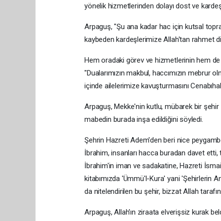
yönelik hizmetlerinden dolayı dost ve kardeş ü
Arpaguş, "Şu ana kadar hac için kutsal topr
kaybeden kardeşlerimize Allah'tan rahmet dili
Hem oradaki görev ve hizmetlerinin hem de 
"Dualarımızın makbul, haccımızın mebrur olmas
içinde ailelerimize kavuşturmasını Cenabıha
Arpaguş, Mekke'nin kutlu, mübarek bir şehir o
mabedin burada inşa edildiğini söyledi.
Şehrin Hazreti Adem'den beri nice peygamber
İbrahim, insanları hacca buradan davet etti,
İbrahim'in iman ve sadakatine, Hazreti İsmail
kitabımızda 'Ümmü'l-Kura' yani 'Şehirlerin Ana
da nitelendirilen bu şehir, bizzat Allah taraf
Arpaguş, Allah'ın ziraata elverişsiz kurak b