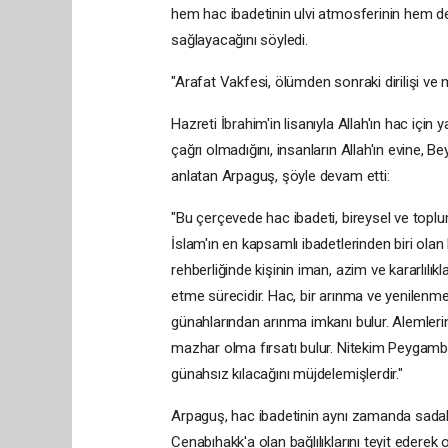
hem hac ibadetinin ulvi atmosferinin hem de 
sağlayacağını söyledi.
"Arafat Vakfesi, ölümden sonraki dirilişi v
Hazreti İbrahim'in lisanıyla Allah'ın hac içi
çağrı olmadığını, insanların Allah'ın evine, B
anlatan Arpaguş, şöyle devam etti:
"Bu çerçevede hac ibadeti, bireysel ve top
İslam'ın en kapsamlı ibadetlerinden biri olan
rehberliğinde kişinin iman, azim ve kararlılı
etme sürecidir. Hac, bir arınma ve yenilenme
günahlarından arınma imkanı bulur. Alemlerin
mazhar olma fırsatı bulur. Nitekim Peygamb
günahsız kılacağını müjdelemişlerdir."
Arpaguş, hac ibadetinin aynı zamanda sadak
Cenabıhakk'a olan bağlılıklarını teyit ederek