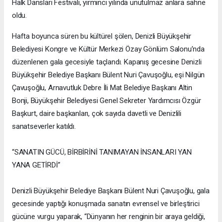
Halk Dansları Festivali, yirminci yılında unutulmaz anlara sahne
oldu.
Hafta boyunca süren bu kültürel şölen, Denizli Büyükşehir
Belediyesi Kongre ve Kültür Merkezi Özay Gönlüm Salonu’nda
düzenlenen gala gecesiyle taçlandı. Kapanış gecesine Denizli
Büyükşehir Belediye Başkanı Bülent Nuri Çavuşoğlu, eşi Nilgün
Çavuşoğlu, Arnavutluk Debre İli Mat Belediye Başkanı Altin
Bonji, Büyükşehir Belediyesi Genel Sekreter Yardımcısı Özgür
Başkurt, daire başkanları, çok sayıda davetli ve Denizlili
sanatseverler katıldı.
“SANATIN GÜCÜ, BİRBİRİNİ TANIMAYAN İNSANLARI YAN
YANA GETİRDİ”
Denizli Büyükşehir Belediye Başkanı Bülent Nuri Çavuşoğlu, gala
gecesinde yaptığı konuşmada sanatın evrensel ve birleştirici
gücüne vurgu yaparak, “Dünyanın her renginin bir araya geldiği,