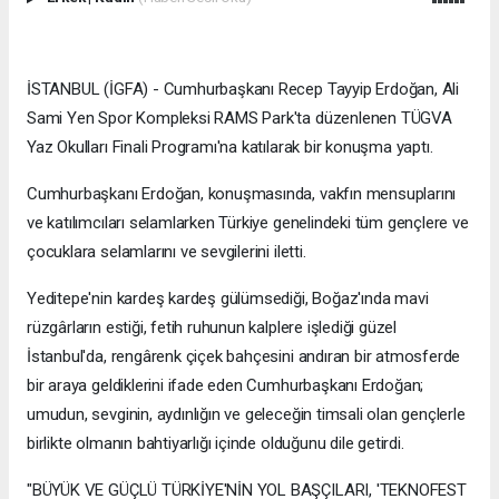
İSTANBUL (İGFA) - Cumhurbaşkanı Recep Tayyip Erdoğan, Ali
Sami Yen Spor Kompleksi RAMS Park'ta düzenlenen TÜGVA
Yaz Okulları Finali Programı'na katılarak bir konuşma yaptı.
Cumhurbaşkanı Erdoğan, konuşmasında, vakfın mensuplarını
ve katılımcıları selamlarken Türkiye genelindeki tüm gençlere ve
çocuklara selamlarını ve sevgilerini iletti.
Yeditepe'nin kardeş kardeş gülümsediği, Boğaz'ında mavi
rüzgârların estiği, fetih ruhunun kalplere işlediği güzel
İstanbul'da, rengârenk çiçek bahçesini andıran bir atmosferde
bir araya geldiklerini ifade eden Cumhurbaşkanı Erdoğan;
umudun, sevginin, aydınlığın ve geleceğin timsali olan gençlerle
birlikte olmanın bahtiyarlığı içinde olduğunu dile getirdi.
"BÜYÜK VE GÜÇLÜ TÜRKİYE'NİN YOL BAŞÇILARI, 'TEKNOFEST