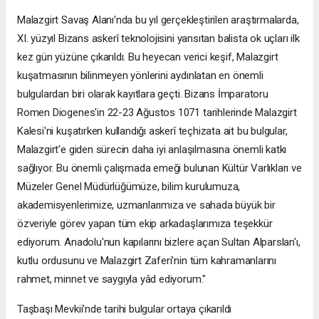
Malazgirt Savaş Alanı'nda bu yıl gerçekleştirilen araştırmalarda,
XI. yüzyıl Bizans askerî teknolojisini yansıtan balista ok uçları ilk
kez gün yüzüne çıkarıldı. Bu heyecan verici keşif, Malazgirt
kuşatmasının bilinmeyen yönlerini aydınlatan en önemli
bulgulardan biri olarak kayıtlara geçti. Bizans İmparatoru
Romen Diogenes'in 22-23 Ağustos 1071 tarihlerinde Malazgirt
Kalesi'ni kuşatırken kullandığı askerî teçhizata ait bu bulgular,
Malazgirt'e giden sürecin daha iyi anlaşılmasına önemli katkı
sağlıyor. Bu önemli çalışmada emeği bulunan Kültür Varlıkları ve
Müzeler Genel Müdürlüğümüze, bilim kurulumuza,
akademisyenlerimize, uzmanlarımıza ve sahada büyük bir
özveriyle görev yapan tüm ekip arkadaşlarımıza teşekkür
ediyorum. Anadolu'nun kapılarını bizlere açan Sultan Alparslan'ı,
kutlu ordusunu ve Malazgirt Zaferi'nin tüm kahramanlarını
rahmet, minnet ve saygıyla yâd ediyorum."
Taşbaşı Mevkii'nde tarihi bulgular ortaya çıkarıldı