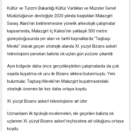
Kültür ve Turizm Bakanlığı Kültür Varlıkları ve Müzeler Genel
Müdürlüğünün desteğiyle 2020 yılında başlatılan Malazgirt
Savaş Alanı'nın belirlenmesine yönelik arkeolojik çalışmalar
kapsamında, Malazgirt İç Kalesi'nin yaklaşık 500 metre
güneydoğusunda yer alan ve tarihî kaynaklarda "Taşbaşı
Mevkii" olarak geçen stratejik alanda XI. yüzyıl Bizans askerî
teknolojisini yansıtan balista ok uçları gün yüzüne çıkarıldı.
Aynı bölgede daha önce gerçekleştirilen çalışmalarda da çok
sayıda kuşatma ok ucu ile Bizans sikkesi bulunmuştu. Yeni
buluntular, Taşbaşı Mevkii'nin Malazgirt kuşatmasındaki
stratejik önemini bir kez daha ortaya koydu.
XI. yüzyıl Bizans askerî teknolojisine ait izler
Uzmanların ilk tipolojik incelemeleri, ele geçirilen balista ok
uçlarının XI. yüzyıl Bizans askerî teçhizatına ait olduğunu ortaya
koydu.