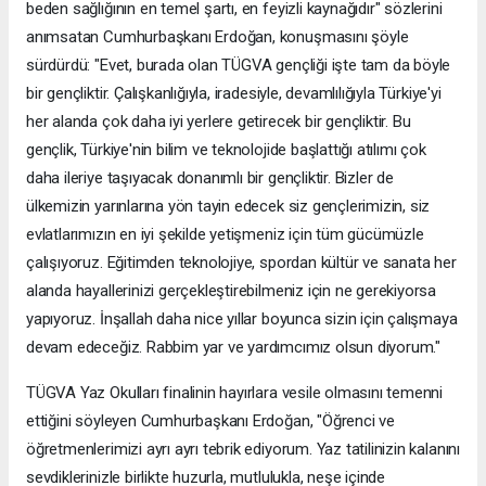
beden sağlığının en temel şartı, en feyizli kaynağıdır" sözlerini
anımsatan Cumhurbaşkanı Erdoğan, konuşmasını şöyle
sürdürdü: "Evet, burada olan TÜGVA gençliği işte tam da böyle
bir gençliktir. Çalışkanlığıyla, iradesiyle, devamlılığıyla Türkiye'yi
her alanda çok daha iyi yerlere getirecek bir gençliktir. Bu
gençlik, Türkiye'nin bilim ve teknolojide başlattığı atılımı çok
daha ileriye taşıyacak donanımlı bir gençliktir. Bizler de
ülkemizin yarınlarına yön tayin edecek siz gençlerimizin, siz
evlatlarımızın en iyi şekilde yetişmeniz için tüm gücümüzle
çalışıyoruz. Eğitimden teknolojiye, spordan kültür ve sanata her
alanda hayallerinizi gerçekleştirebilmeniz için ne gerekiyorsa
yapıyoruz. İnşallah daha nice yıllar boyunca sizin için çalışmaya
devam edeceğiz. Rabbim yar ve yardımcımız olsun diyorum."
TÜGVA Yaz Okulları finalinin hayırlara vesile olmasını temenni
ettiğini söyleyen Cumhurbaşkanı Erdoğan, "Öğrenci ve
öğretmenlerimizi ayrı ayrı tebrik ediyorum. Yaz tatilinizin kalanını
sevdiklerinizle birlikte huzurla, mutlulukla, neşe içinde