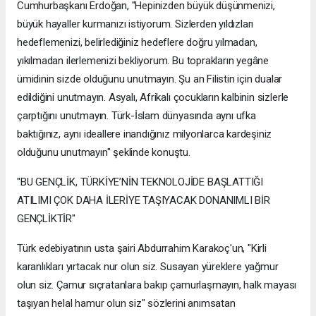
Cumhurbaşkanı Erdoğan, "Hepinizden büyük düşünmenizi,
büyük hayaller kurmanızı istiyorum. Sizlerden yıldızları
hedeflemenizi, belirlediğiniz hedeflere doğru yılmadan,
yıkılmadan ilerlemenizi bekliyorum. Bu toprakların yegâne
ümidinin sizde olduğunu unutmayın. Şu an Filistin için dualar
edildiğini unutmayın. Asyalı, Afrikalı çocukların kalbinin sizlerle
çarptığını unutmayın. Türk-İslam dünyasında aynı ufka
baktığınız, aynı ideallere inandığınız milyonlarca kardeşiniz
olduğunu unutmayın" şeklinde konuştu.
"BU GENÇLİK, TÜRKİYE’NİN TEKNOLOJİDE BAŞLATTIĞI
ATILIMI ÇOK DAHA İLERİYE TAŞIYACAK DONANIMLI BİR
GENÇLİKTİR"
Türk edebiyatının usta şairi Abdurrahim Karakoç'un, "Kirli
karanlıkları yırtacak nur olun siz. Susayan yüreklere yağmur
olun siz. Çamur sıçratanlara bakıp çamurlaşmayın, halk mayası
taşıyan helal hamur olun siz" sözlerini anımsatan