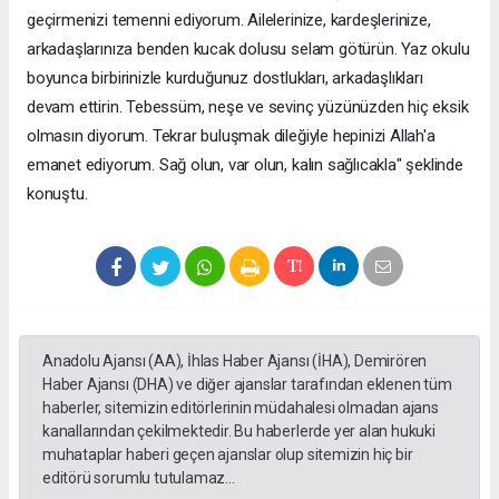
geçirmenizi temenni ediyorum. Ailelerinize, kardeşlerinize,
arkadaşlarınıza benden kucak dolusu selam götürün. Yaz okulu
boyunca birbirinizle kurduğunuz dostlukları, arkadaşlıkları
devam ettirin. Tebessüm, neşe ve sevinç yüzünüzden hiç eksik
olmasın diyorum. Tekrar buluşmak dileğiyle hepinizi Allah'a
emanet ediyorum. Sağ olun, var olun, kalın sağlıcakla" şeklinde
konuştu.
Anadolu Ajansı (AA), İhlas Haber Ajansı (İHA), Demirören
Haber Ajansı (DHA) ve diğer ajanslar tarafından eklenen tüm
haberler, sitemizin editörlerinin müdahalesi olmadan ajans
kanallarından çekilmektedir. Bu haberlerde yer alan hukuki
muhataplar haberi geçen ajanslar olup sitemizin hiç bir
editörü sorumlu tutulamaz...