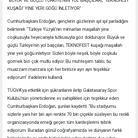
"BÜYÜK VE GÜÇLÜ TÜRKİYE'NİN YOL BAŞÇILARI, 'TEKNOFEST
KUŞAĞI' YİNE YERİ GÖĞÜ İNLETİYOR"
Cumhurbaşkanı Erdoğan, gençlerin gözlerinin ışıl ışıl parladığını
belirterek "Türkiye Yüzyılı'nın mimarları maşallah yine
coşkusuyla heyecanıyla tutkusuyla göz dolduruyor. Büyük ve
güçlü Türkiye'nin yol başçıları, TEKNOFEST kuşağı maşallah
yine yeri göğü inletiyor. Sizleri böyle neşeli, böyle coşkulu
görmek bizi çok mutlu ediyor. Bu muhteşem tablo, bu
muazzam manzara için her birinize ayrı ayrı teşekkür
ediyorum" ifadelerini kullandı.
TÜGVA'ya etkinlik için şükranlarını iletip Galatasaray Spor
Kulübü'nün yöneticilerine ev sahiplikleri için teşekkür eden
Cumhurbaşkanı Erdoğan, şunları kaydetti: "Bu stadyumu
sizlerle yani her biri ayrı renkte 70 bin çiçekle süsleyen bu renkli
organizasyonda emeği geçen tüm kardeşlerimi tebrik
ediyorum. Buradan gönül coğrafyamızda ve dünyanın farklı