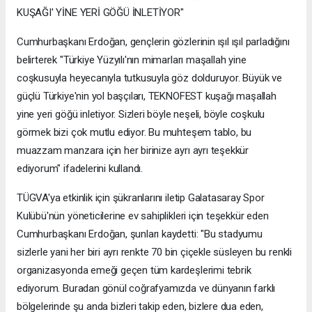
KUŞAĞI' YİNE YERİ GÖĞÜ İNLETİYOR"
Cumhurbaşkanı Erdoğan, gençlerin gözlerinin ışıl ışıl parladığını
belirterek "Türkiye Yüzyılı'nın mimarları maşallah yine
coşkusuyla heyecanıyla tutkusuyla göz dolduruyor. Büyük ve
güçlü Türkiye'nin yol başçıları, TEKNOFEST kuşağı maşallah
yine yeri göğü inletiyor. Sizleri böyle neşeli, böyle coşkulu
görmek bizi çok mutlu ediyor. Bu muhteşem tablo, bu
muazzam manzara için her birinize ayrı ayrı teşekkür
ediyorum" ifadelerini kullandı.
TÜGVA'ya etkinlik için şükranlarını iletip Galatasaray Spor
Kulübü'nün yöneticilerine ev sahiplikleri için teşekkür eden
Cumhurbaşkanı Erdoğan, şunları kaydetti: "Bu stadyumu
sizlerle yani her biri ayrı renkte 70 bin çiçekle süsleyen bu renkli
organizasyonda emeği geçen tüm kardeşlerimi tebrik
ediyorum. Buradan gönül coğrafyamızda ve dünyanın farklı
bölgelerinde şu anda bizleri takip eden, bizlere dua eden,