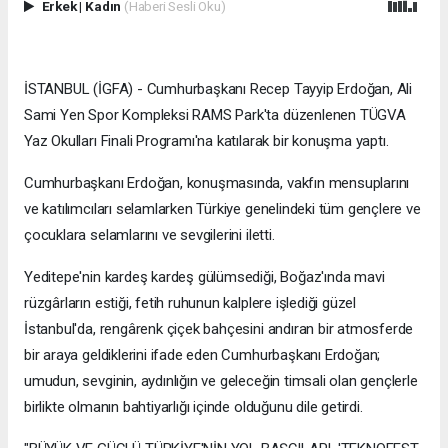
Erkek
|
Kadın
(Haberi Sesli Oku)
İSTANBUL (İGFA) - Cumhurbaşkanı Recep Tayyip Erdoğan, Ali
Sami Yen Spor Kompleksi RAMS Park'ta düzenlenen TÜGVA
Yaz Okulları Finali Programı'na katılarak bir konuşma yaptı.
Cumhurbaşkanı Erdoğan, konuşmasında, vakfın mensuplarını
ve katılımcıları selamlarken Türkiye genelindeki tüm gençlere ve
çocuklara selamlarını ve sevgilerini iletti.
Yeditepe'nin kardeş kardeş gülümsediği, Boğaz'ında mavi
rüzgârların estiği, fetih ruhunun kalplere işlediği güzel
İstanbul'da, rengârenk çiçek bahçesini andıran bir atmosferde
bir araya geldiklerini ifade eden Cumhurbaşkanı Erdoğan;
umudun, sevginin, aydınlığın ve geleceğin timsali olan gençlerle
birlikte olmanın bahtiyarlığı içinde olduğunu dile getirdi.