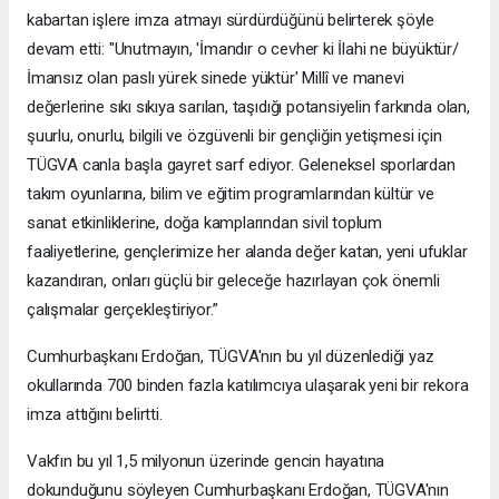
kabartan işlere imza atmayı sürdürdüğünü belirterek şöyle
devam etti: "Unutmayın, 'İmandır o cevher ki İlahi ne büyüktür/
İmansız olan paslı yürek sinede yüktür' Millî ve manevi
değerlerine sıkı sıkıya sarılan, taşıdığı potansiyelin farkında olan,
şuurlu, onurlu, bilgili ve özgüvenli bir gençliğin yetişmesi için
TÜGVA canla başla gayret sarf ediyor. Geleneksel sporlardan
takım oyunlarına, bilim ve eğitim programlarından kültür ve
sanat etkinliklerine, doğa kamplarından sivil toplum
faaliyetlerine, gençlerimize her alanda değer katan, yeni ufuklar
kazandıran, onları güçlü bir geleceğe hazırlayan çok önemli
çalışmalar gerçekleştiriyor.”
Cumhurbaşkanı Erdoğan, TÜGVA'nın bu yıl düzenlediği yaz
okullarında 700 binden fazla katılımcıya ulaşarak yeni bir rekora
imza attığını belirtti.
Vakfın bu yıl 1,5 milyonun üzerinde gencin hayatına
dokunduğunu söyleyen Cumhurbaşkanı Erdoğan, TÜGVA'nın