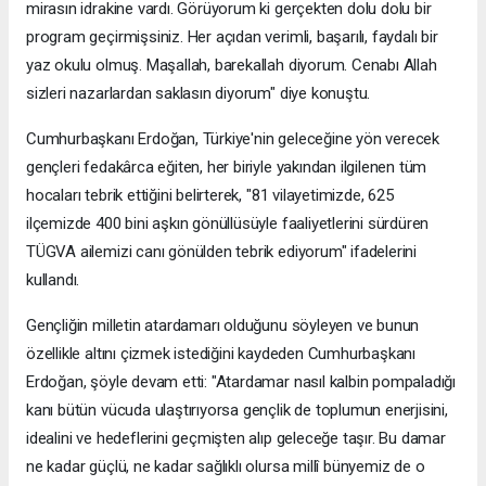
mirasın idrakine vardı. Görüyorum ki gerçekten dolu dolu bir
program geçirmişsiniz. Her açıdan verimli, başarılı, faydalı bir
yaz okulu olmuş. Maşallah, barekallah diyorum. Cenabı Allah
sizleri nazarlardan saklasın diyorum" diye konuştu.
Cumhurbaşkanı Erdoğan, Türkiye'nin geleceğine yön verecek
gençleri fedakârca eğiten, her biriyle yakından ilgilenen tüm
hocaları tebrik ettiğini belirterek, "81 vilayetimizde, 625
ilçemizde 400 bini aşkın gönüllüsüyle faaliyetlerini sürdüren
TÜGVA ailemizi canı gönülden tebrik ediyorum" ifadelerini
kullandı.
Gençliğin milletin atardamarı olduğunu söyleyen ve bunun
özellikle altını çizmek istediğini kaydeden Cumhurbaşkanı
Erdoğan, şöyle devam etti: "Atardamar nasıl kalbin pompaladığı
kanı bütün vücuda ulaştırıyorsa gençlik de toplumun enerjisini,
idealini ve hedeflerini geçmişten alıp geleceğe taşır. Bu damar
ne kadar güçlü, ne kadar sağlıklı olursa millî bünyemiz de o