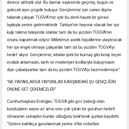
derece sıhhatli olur. Bu damar sayesinde geçmiş, bugün ve
gelecek aynı çizgide buluşur. Gençlerimiz için canını dişine
takarak çalışan TÜGVA'mız işte bu denli hayati bir görevi
layıkıyla yerine getirmektedir. Türkiye'nin hayrına olacak her işe
kulp takma telaşında olanlar tam da bu yüzden TÜGVA'nın
önünü kapatmak istiyor. Milletimizi asırlık hayallerine ulaştıracak
her işe engel olmaya çalışanlar tam da bu yüzden TÜGVA'yı
hedef alıyor. Gençlerimiz, kıtaları ipek bir kumaş gibi kesip biçen
ecdadı anlamasın, tarih ve medeniyet kodlarıyla buluşmasın
diye çabalayanlar tam da bu yüzden TÜGVA'yı hazmedemiyor."
"NE YAPARLARSA YAPSINLAR KARŞIMDAKİ ŞU GENÇLİĞİN
ÖNÜNE SET ÇEKEMEZLER"
Cumhurbaşkanı Erdoğan, TÜGVA gibi göz bebeği olan
kuruluşların sayısı az ama sesi çok çıkan bir güruhun hedefi
olmasının sebepleri bunlar olduğunu belirterek şunları kaydetti:
"Sizlere baktıkça gururlanmak yerine öfke nöbetleri