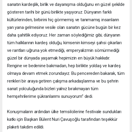
sanatın kardeşlik, birlik ve dayanışma olduğunu en güzel şekilde
gösteren tarihi bir günü birlikte yaşıyoruz. Dünyanın farklı
kültürlerinden, birbirini hiç görmemiş ve tanımamış insanların
yan yana gelmesine vesile olan sanatın gücüne bugün bir kez
daha şahitlik ediyoruz. Her zaman söylediğimiz gibi; dünyanın
tüm halklarının kardeş olduğu, kimsenin kimseyi şahsi çıkarları
ve rantları uğruna yok etmediği, emperyalizmin sömürmediği
güzel bir dünyada yaşamak hepimizin en büyük hakkıdır.
Rengine ve bedenine bakmadan, hep birlikte yoldaş ve kardeş
olmaya devam etmek zorundayız. Bu pencereden bakarak, tüm
renkleri bir araya getiren çalışma arkadaşlarıma ve bu şehrin
sanat yolculuğunda bizleri yalnız bırakmayan tüm
hemşehrilerime şükranlarımı sunuyorum” dedi.
Konuşmaların ardından ülke temsilcilerine festivale sundukları
katkı için Başkan Bülent Nuri Çavuşoğlu tarafından teşekkür
plaketi takdim edildi.