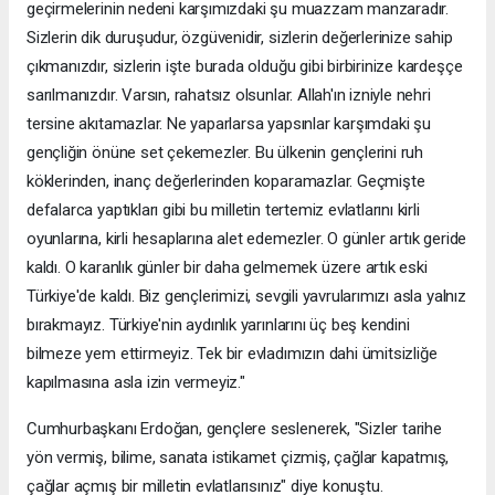
geçirmelerinin nedeni karşımızdaki şu muazzam manzaradır.
Sizlerin dik duruşudur, özgüvenidir, sizlerin değerlerinize sahip
çıkmanızdır, sizlerin işte burada olduğu gibi birbirinize kardeşçe
sarılmanızdır. Varsın, rahatsız olsunlar. Allah'ın izniyle nehri
tersine akıtamazlar. Ne yaparlarsa yapsınlar karşımdaki şu
gençliğin önüne set çekemezler. Bu ülkenin gençlerini ruh
köklerinden, inanç değerlerinden koparamazlar. Geçmişte
defalarca yaptıkları gibi bu milletin tertemiz evlatlarını kirli
oyunlarına, kirli hesaplarına alet edemezler. O günler artık geride
kaldı. O karanlık günler bir daha gelmemek üzere artık eski
Türkiye'de kaldı. Biz gençlerimizi, sevgili yavrularımızı asla yalnız
bırakmayız. Türkiye'nin aydınlık yarınlarını üç beş kendini
bilmeze yem ettirmeyiz. Tek bir evladımızın dahi ümitsizliğe
kapılmasına asla izin vermeyiz."
Cumhurbaşkanı Erdoğan, gençlere seslenerek, "Sizler tarihe
yön vermiş, bilime, sanata istikamet çizmiş, çağlar kapatmış,
çağlar açmış bir milletin evlatlarısınız" diye konuştu.