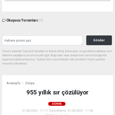
Okuyucu Yorumları
(0)
Gönder
Yorum yazarak Topluluk Kuralları’nı kabul etmiş bulunuyor ve gazetesondakika.com
sitesine yaptığınız yorumunuzla ilgili doğrudan veya dolaylı tüm sorumluluğu tek
başınıza üstleniyorsunuz. Yazılan tüm yorumlardan site yönetimi hiçbir şekilde
sorumlu tutulamaz.
Anasayfa
Dünya
955 yıllık sır çözülüyor
DÜNYA
01.08.2026 - 11:11, Güncelleme: 01.08.2026 - 11:56