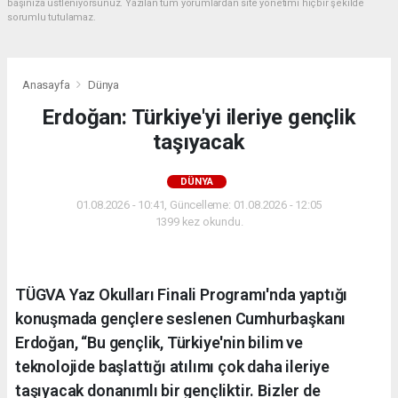
başınıza üstleniyorsunuz. Yazılan tüm yorumlardan site yönetimi hiçbir şekilde
sorumlu tutulamaz.
Anasayfa
Dünya
Erdoğan: Türkiye'yi ileriye gençlik
taşıyacak
DÜNYA
01.08.2026 - 10:41, Güncelleme: 01.08.2026 - 12:05
1399 kez okundu.
TÜGVA Yaz Okulları Finali Programı'nda yaptığı
konuşmada gençlere seslenen Cumhurbaşkanı
Erdoğan, “Bu gençlik, Türkiye'nin bilim ve
teknolojide başlattığı atılımı çok daha ileriye
taşıyacak donanımlı bir gençliktir. Bizler de