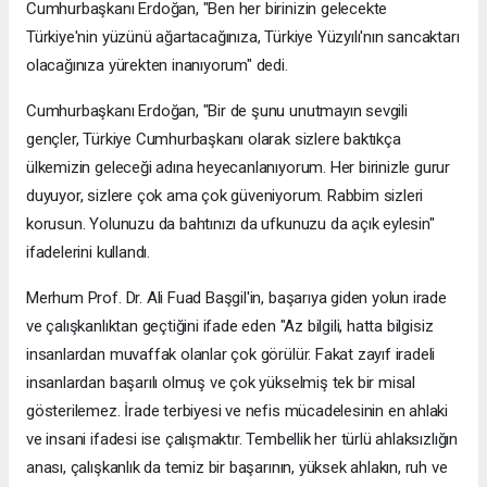
Cumhurbaşkanı Erdoğan, "Ben her birinizin gelecekte
Türkiye'nin yüzünü ağartacağınıza, Türkiye Yüzyılı'nın sancaktarı
olacağınıza yürekten inanıyorum" dedi.
Cumhurbaşkanı Erdoğan, "Bir de şunu unutmayın sevgili
gençler, Türkiye Cumhurbaşkanı olarak sizlere baktıkça
ülkemizin geleceği adına heyecanlanıyorum. Her birinizle gurur
duyuyor, sizlere çok ama çok güveniyorum. Rabbim sizleri
korusun. Yolunuzu da bahtınızı da ufkunuzu da açık eylesin"
ifadelerini kullandı.
Merhum Prof. Dr. Ali Fuad Başgil'in, başarıya giden yolun irade
ve çalışkanlıktan geçtiğini ifade eden "Az bilgili, hatta bilgisiz
insanlardan muvaffak olanlar çok görülür. Fakat zayıf iradeli
insanlardan başarılı olmuş ve çok yükselmiş tek bir misal
gösterilemez. İrade terbiyesi ve nefis mücadelesinin en ahlaki
ve insani ifadesi ise çalışmaktır. Tembellik her türlü ahlaksızlığın
anası, çalışkanlık da temiz bir başarının, yüksek ahlakın, ruh ve