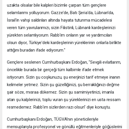
uzakta olsalar bile kalpleri bizimle çarpan tüm gençlere
selamlarımı yolluyorum. Gazze'de, Batı Şeria'da, Lübnan'da,
İsrail'in vahşi saldırıları altında hayata tutunma mücadelesi
veren tüm yavrularımızı, sizin Filistinli, Lübnanlı kardeşlerinizi
yürekten selamlıyorum. Rabb'im onların yar ve yardımcıları
olsun diyor, Türkiye'deki kardeşlerinin yüreklerinin onlarla birlikte
attığını buradan ifade ediyorum."
Gençlere seslenen Cumhurbaşkanı Erdoğan, "Sevgili evlatlarım,
öncelikle burada bir gerçeği tüm kalbimle ifade etmek
istiyorum. Sizin şu coşkunuzu, şu enerjinizi tarif etmeye inanın
kelimeler yetmez. Sizin şu güzelliğinizi, şu berraklığınızı değme
şair söze, mısraa dökemez. Sizin şu samimiyetinizi, imanla
atan şu kalplerinizi, toplu vuran şu yüreklerinizi en usta ressam
resmedemez. Rabb'im sizlerden razı olsun" diye konuştu.
Cumhurbaşkanı Erdoğan, TÜGVA'nın yöneticileriyle
mensuplarıyla profesyonel ve gönüllü eğitmenleriyle göğüslerini