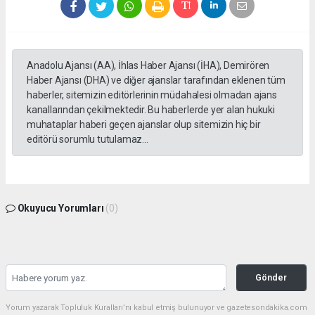
Anadolu Ajansı (AA), İhlas Haber Ajansı (İHA), Demirören
Haber Ajansı (DHA) ve diğer ajanslar tarafından eklenen tüm
haberler, sitemizin editörlerinin müdahalesi olmadan ajans
kanallarından çekilmektedir. Bu haberlerde yer alan hukuki
muhataplar haberi geçen ajanslar olup sitemizin hiç bir
editörü sorumlu tutulamaz...
Okuyucu Yorumları
(0)
Gönder
Yorum yazarak Topluluk Kuralları’nı kabul etmiş bulunuyor ve gazetesondakika.com