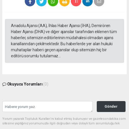
Anadolu Ajansı (AA), İhlas Haber Ajansı (İHA), Demirören
Haber Ajansı (DHA) ve diğer ajanslar tarafından eklenen tüm
haberler, sitemizin editörlerinin müdahalesi olmadan ajans
kanallarından çekilmektedir. Bu haberlerde yer alan hukuki
muhataplar haberi geçen ajanslar olup sitemizin hiç bir
editörü sorumlu tutulamaz...
Okuyucu Yorumları
(0)
Gönder
Yorum yazarak Topluluk Kuralları’nı kabul etmiş bulunuyor ve gazetesondakika.com
sitesine yaptığınız yorumunuzla ilgili doğrudan veya dolaylı tüm sorumluluğu tek
başınıza üstleniyorsunuz. Yazılan tüm yorumlardan site yönetimi hiçbir şekilde