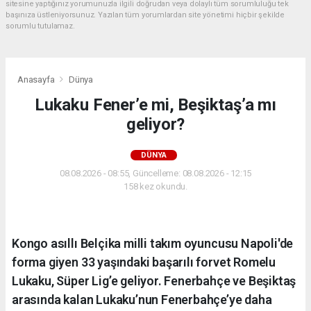
sitesine yaptığınız yorumunuzla ilgili doğrudan veya dolaylı tüm sorumluluğu tek
başınıza üstleniyorsunuz. Yazılan tüm yorumlardan site yönetimi hiçbir şekilde
sorumlu tutulamaz.
Anasayfa
Dünya
Lukaku Fener’e mi, Beşiktaş’a mı
geliyor?
DÜNYA
08.08.2026 - 08:55, Güncelleme: 08.08.2026 - 12:15
158 kez okundu.
Kongo asıllı Belçika milli takım oyuncusu Napoli'de
forma giyen 33 yaşındaki başarılı forvet Romelu
Lukaku, Süper Lig’e geliyor. Fenerbahçe ve Beşiktaş
arasında kalan Lukaku’nun Fenerbahçe’ye daha