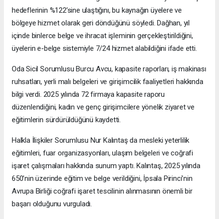
hedeflerinin %122’sine ulaştığını, bu kaynağın üyelere ve
bölgeye hizmet olarak geri döndüğünü söyledi. Dağhan, yıl
içinde binlerce belge ve ihracat işleminin gerçekleştirildiğini,
üyelerin e-belge sistemiyle 7/24 hizmet alabildiğini ifade etti.
Oda Sicil Sorumlusu Burcu Avcu, kapasite raporları, iş makinası
ruhsatları, yerli malı belgeleri ve girişimcilik faaliyetleri hakkında
bilgi verdi. 2025 yılında 72 firmaya kapasite raporu
düzenlendiğini, kadın ve genç girişimcilere yönelik ziyaret ve
eğitimlerin sürdürüldüğünü kaydetti.
Halkla İlişkiler Sorumlusu Nur Kalıntaş da mesleki yeterlilik
eğitimleri, fuar organizasyonları, ulaşım belgeleri ve coğrafi
işaret çalışmaları hakkında sunum yaptı. Kalıntaş, 2025 yılında
650’nin üzerinde eğitim ve belge verildiğini, İpsala Pirinci’nin
Avrupa Birliği coğrafi işaret tescilinin alınmasının önemli bir
başarı olduğunu vurguladı.