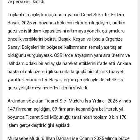
ve personeli katıldı.
Toplantının açılış konuşmasını yapan Genel Sekreter Erdem
Başak, 2025 yılı boyunca bölgenin ekonomik gelişimi, üretim
gücü ve istihdam kapasitesini artırmaya yönelik çalışmalara
öncelik verdiklerini belirtti. Başak, Keşan ve İpsala Organize
Sanayi Bölgeleri’nin bölgesel kalkınmanın temel yapı taşları
olduğunu vurgulayarak, OSB’lerde altyapının yanı sıra üretim ve
istihdam odaklı bir anlayışla hareket ettiklerini ifade etti. Ankara
başta olmak üzere ilgili kurumlarla güçlü bir lobicilik faaliyeti
yürüttüklerini belirten Başak, eğitim projeleriyle de nitelikli iş
gücü yetiştirmeyi hedeflediklerini söyledi.
Ardından söz alan Ticaret Sicil Müdürü İsa Yıldırıcı, 2025 yılında
147 firmanın açıldığını, 89 firmanın kapandığını belirterek, yıl
boyunca Ticaret Sicil Müdürlüğü tarafından toplam 3 bin 170
işlem gerçekleştirildiğini açıkladı.
Muhasebe Müdürü İlhan Dağhan ise Odanın 2025 yılında bütçe