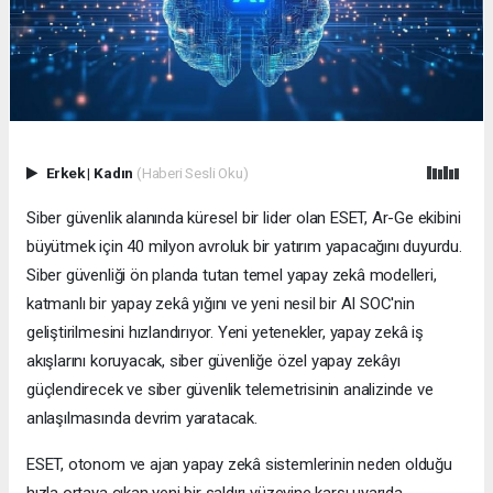
Erkek
|
Kadın
(Haberi Sesli Oku)
Siber güvenlik alanında küresel bir lider olan ESET, Ar-Ge ekibini
büyütmek için 40 milyon avroluk bir yatırım yapacağını duyurdu.
Siber güvenliği ön planda tutan temel yapay zekâ modelleri,
katmanlı bir yapay zekâ yığını ve yeni nesil bir AI SOC'nin
geliştirilmesini hızlandırıyor. Yeni yetenekler, yapay zekâ iş
akışlarını koruyacak, siber güvenliğe özel yapay zekâyı
güçlendirecek ve siber güvenlik telemetrisinin analizinde ve
anlaşılmasında devrim yaratacak.
ESET, otonom ve ajan yapay zekâ sistemlerinin neden olduğu
hızla ortaya çıkan yeni bir saldırı yüzeyine karşı uyarıda