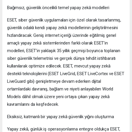
Bağımsız, güvenlik öncelikli temel yapay zekâ modelleri
ESET, siber güvenlik uygulamaları için özel olarak tasarlanmış,
güvenlik odaklı kendi yapay zekâ modellerinin geliştirilmesini
hızlandıracak. Geniş internet içeriği üzerinde eğitilmiş genel
amaçlı yapay zekâ sistemlerinden farklı olarak ESET’in
modelleri, ESET’in yaklaşık 35 yıllık geçmişi boyunca toplanan
siber güvenlik telemetrisi ve gerçek dünya tehdit istihbaratı
kullanılarak optimize edilecek. ESET, mevcut yapay zekâ
destekli teknolojilerini (ESET LiveGrid, ESET LiveCortex ve ESET
LiveGuard gibi) genişletmeye devam ederken dijital
ortamlardaki davranış, bağlam ve niyeti anlayabilen World
Models dâhil olmak üzere yeni ortaya çıkan yapay zekâ
kavramlarını da keşfedecek.
Eksiksiz, katmanlı bir yapay zekâ güvenlik yığını oluşturma
Yapay zekâ, günlük iş operasyonlarına entegre oldukça ESET,