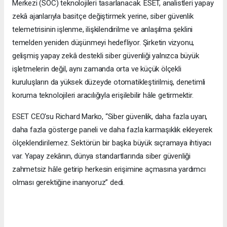
Merkezi (SOC) teknolojileri tasarlanacak. ESET, analistleri yapay
zekâ ajanlarıyla basitçe değiştirmek yerine, siber güvenlik
telemetrisinin işlenme, ilişkilendirilme ve anlaşılma şeklini
temelden yeniden düşünmeyi hedefliyor. Şirketin vizyonu,
gelişmiş yapay zekâ destekli siber güvenliği yalnızca büyük
işletmelerin değil, aynı zamanda orta ve küçük ölçekli
kuruluşların da yüksek düzeyde otomatikleştirilmiş, denetimli
koruma teknolojileri aracılığıyla erişilebilir hâle getirmektir.
ESET CEO'su Richard Marko, “Siber güvenlik, daha fazla uyarı,
daha fazla gösterge paneli ve daha fazla karmaşıklık ekleyerek
ölçeklendirilemez. Sektörün bir başka büyük sıçramaya ihtiyacı
var. Yapay zekânın, dünya standartlarında siber güvenliği
zahmetsiz hâle getirip herkesin erişimine açmasına yardımcı
olması gerektiğine inanıyoruz” dedi.