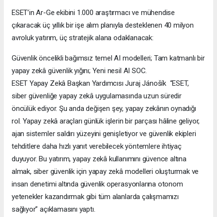
ESET’in Ar-Ge ekibini 1.000 araştırmacı ve mühendise
çıkaracak üç yıllık bir işe alım planıyla desteklenen 40 milyon
avroluk yatırım, üç stratejik alana odaklanacak:
Güvenlik öncelikli bağımsız temel AI modelleri; Tam katmanlı bir
yapay zekâ güvenlik yığını; Yeni nesil AI SOC.
ESET Yapay Zekâ Başkan Yardımcısı Juraj Jánošík “ESET,
siber güvenliğe yapay zekâ uygulamasında uzun süredir
öncülük ediyor. Şu anda değişen şey, yapay zekânın oynadığı
rol. Yapay zekâ araçları günlük işlerin bir parçası hâline geliyor,
ajan sistemler saldırı yüzeyini genişletiyor ve güvenlik ekipleri
tehditlere daha hızlı yanıt verebilecek yöntemlere ihtiyaç
duyuyor. Bu yatırım, yapay zekâ kullanımını güvence altına
almak, siber güvenlik için yapay zekâ modelleri oluşturmak ve
insan denetimi altında güvenlik operasyonlarına otonom
yetenekler kazandırmak gibi tüm alanlarda çalışmamızı
sağlıyor” açıklamasını yaptı.