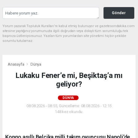
Gönder
Yorum yazarak Topluluk Kuralları’nı kabul etmiş bulunuyor ve gazetesondakika.com
sitesine yaptığınız yorumunuzla ilgili doğrudan veya dolaylı tüm sorumluluğu tek
başınıza üstleniyorsunuz. Yazılan tüm yorumlardan site yönetimi hiçbir şekilde
sorumlu tutulamaz.
Anasayfa
Dünya
Lukaku Fener’e mi, Beşiktaş’a mı
geliyor?
DÜNYA
08.08.2026 - 08:55, Güncelleme: 08.08.2026 - 12:15
148 kez okundu.
Kongo asıllı Belçika milli takım oyuncusu Napoli'de