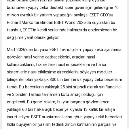
bulunurken yapay zekâ destekli siber güvenliğin geleceğine 40
milyon avroluk bir yatırım yapacağını paylaştı. ESET CEO'su
Richard Marko tarafından ESET World 2026'da duyurulan bu
taahhüt, ESET'in kendi verilerinde halihazırda gözlemlenen bir
değişime yanıt olarak geliyor.
Mart 2026'dan bu yana ESET teknolojileri, yapay zekâ ajanlarına
görevleri nasıl yerine getireceklerini, araçları nasıl
kullanacaklarını, hizmetlere nasıl erişeceklerini ve harici
sistemlerle nasıl etkileşime gireceklerini söyleyen modüler
bileşenler olan yaklaşık 800 bin benzersiz yapay zekâ becerisini
taradı. Bu becerilerin yaklaşık 25 bini şüpheli olarak sınıflandırıldı
ve 3 binden fazlası tamamen kötü amaçlı olduğu için
engellendi. Bu genel rakam, bu yılın başında gözlemlenen
yaklaşık 60 bin halka açık beceriye kıyasla 13 katlık bir artışa
işaret ediyor. ESET araştırmacılarına göre, yapay zekâ becerileri
hızla büyüyen bir yazılım tedarik zinciri katmanının parçası ve