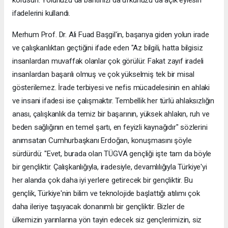
ifadelerini kullandı.
Merhum Prof. Dr. Ali Fuad Başgil'in, başarıya giden yolun irade
ve çalışkanlıktan geçtiğini ifade eden "Az bilgili, hatta bilgisiz
insanlardan muvaffak olanlar çok görülür. Fakat zayıf iradeli
insanlardan başarılı olmuş ve çok yükselmiş tek bir misal
gösterilemez. İrade terbiyesi ve nefis mücadelesinin en ahlaki
ve insani ifadesi ise çalışmaktır. Tembellik her türlü ahlaksızlığın
anası, çalışkanlık da temiz bir başarının, yüksek ahlakın, ruh ve
beden sağlığının en temel şartı, en feyizli kaynağıdır" sözlerini
anımsatan Cumhurbaşkanı Erdoğan, konuşmasını şöyle
sürdürdü: "Evet, burada olan TÜGVA gençliği işte tam da böyle
bir gençliktir. Çalışkanlığıyla, iradesiyle, devamlılığıyla Türkiye'yi
her alanda çok daha iyi yerlere getirecek bir gençliktir. Bu
gençlik, Türkiye'nin bilim ve teknolojide başlattığı atılımı çok
daha ileriye taşıyacak donanımlı bir gençliktir. Bizler de
ülkemizin yarınlarına yön tayin edecek siz gençlerimizin, siz