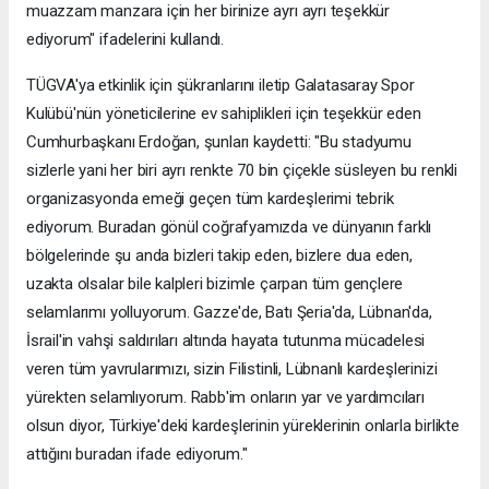
muazzam manzara için her birinize ayrı ayrı teşekkür
ediyorum" ifadelerini kullandı.
TÜGVA'ya etkinlik için şükranlarını iletip Galatasaray Spor
Kulübü'nün yöneticilerine ev sahiplikleri için teşekkür eden
Cumhurbaşkanı Erdoğan, şunları kaydetti: "Bu stadyumu
sizlerle yani her biri ayrı renkte 70 bin çiçekle süsleyen bu renkli
organizasyonda emeği geçen tüm kardeşlerimi tebrik
ediyorum. Buradan gönül coğrafyamızda ve dünyanın farklı
bölgelerinde şu anda bizleri takip eden, bizlere dua eden,
uzakta olsalar bile kalpleri bizimle çarpan tüm gençlere
selamlarımı yolluyorum. Gazze'de, Batı Şeria'da, Lübnan'da,
İsrail'in vahşi saldırıları altında hayata tutunma mücadelesi
veren tüm yavrularımızı, sizin Filistinli, Lübnanlı kardeşlerinizi
yürekten selamlıyorum. Rabb'im onların yar ve yardımcıları
olsun diyor, Türkiye'deki kardeşlerinin yüreklerinin onlarla birlikte
attığını buradan ifade ediyorum."