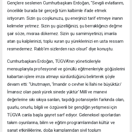
Gençlere seslenen Cumhurbaşkanı Erdoğan, "Sevgili evlatlarım,
öncelikle burada bir gerçeği tüm kalbimle ifade etmek
istiyorum. Sizin şu coşkunuzu, şu enerjinizi tarif etmeye inanın
kelimeler yetmez. Sizin şu güzelliğinizi, şu berraklığınızı değme
şair söze, mısraa dökemez. Sizin şu samimiyetinizi, imanla
atan şu kalplerinizi, toplu vuran şu yüreklerinizi en usta ressam
resmedemez. Rabb'im sizlerden razı olsun" diye konuştu.
Cumhurbaşkanı Erdoğan, TÜGVA'nın yöneticileriyle
mensuplarıyla profesyonel ve gönüllü eğitmenleriyle göğüslerini
kabartan işlere imza atmayı sürdürdüğünü belirterek şöyle
devam etti: "Unutmayın, 'İmandır o cevher ki İlahi ne büyüktür/
İmansız olan paslı yürek sinede yüktür' Millî ve manevi
değerlerine sıkı sıkıya sarılan, taşıdığı potansiyelin farkında olan,
şuurlu, onurlu, bilgili ve özgüvenli bir gençliğin yetişmesi için
TÜGVA canla başla gayret sarf ediyor. Geleneksel sporlardan
takım oyunlarına, bilim ve eğitim programlarından kültür ve
sanat etkinliklerine, doğa kamplarından sivil toplum