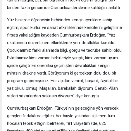
binden fazla gencin ise Osmanlıca derslerine katıldığını anlattı.
Yüz binlerce öğrencinin birbirinden zengin içeriklere sahip
eğitim, spor, kültür ve sanat etkinliklerinde kendilerini geliştirme
fırsatı yakaladığını kaydeden Cumhurbaşkanı Erdoğan, "Yaz
okullarında düzenlenen etkinliklerde yeni dostluklar kuruldu.
Çocuklarımız farklı alanlarda bilgi, görgü ve tecrübe sahibi oldu.
Evlatlarımız kimi zaman birbirleriyle yarıştı, kimi zaman uyum
içinde çalıştı. En önemlisi geçmişten devraldıkları zengin
mirasın idrakine vardı. Görüyorum ki gerçekten dolu dolu bir
program geçirmişsiniz. Her açıdan verimli, başarılı, faydalı bir
yaz okulu olmuş. Maşallah, barekallah diyorum. Cenabı Allah
sizleri nazarlardan saklasın diyorum" diye konuştu.
Cumhurbaşkanı Erdoğan, Türkiye'nin geleceğine yön verecek
gençleri fedakârca eğiten, her biriyle yakından ilgilenen tüm
hocaları tebrik ettiğini belirterek, "81 vilayetimizde, 625
ilçemizde 400 bini aşkın gönüllüsüyle faaliyetlerini sürdüren