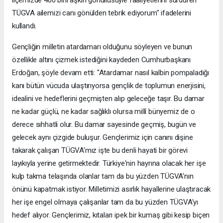
TÜGVA ailemizi canı gönülden tebrik ediyorum" ifadelerini
kullandı.
Gençliğin milletin atardamarı olduğunu söyleyen ve bunun
özellikle altını çizmek istediğini kaydeden Cumhurbaşkanı
Erdoğan, şöyle devam etti: "Atardamar nasıl kalbin pompaladığı
kanı bütün vücuda ulaştırıyorsa gençlik de toplumun enerjisini,
idealini ve hedeflerini geçmişten alıp geleceğe taşır. Bu damar
ne kadar güçlü, ne kadar sağlıklı olursa millî bünyemiz de o
derece sıhhatli olur. Bu damar sayesinde geçmiş, bugün ve
gelecek aynı çizgide buluşur. Gençlerimiz için canını dişine
takarak çalışan TÜGVA'mız işte bu denli hayati bir görevi
layıkıyla yerine getirmektedir. Türkiye'nin hayrına olacak her işe
kulp takma telaşında olanlar tam da bu yüzden TÜGVA'nın
önünü kapatmak istiyor. Milletimizi asırlık hayallerine ulaştıracak
her işe engel olmaya çalışanlar tam da bu yüzden TÜGVA'yı
hedef alıyor. Gençlerimiz, kıtaları ipek bir kumaş gibi kesip biçen