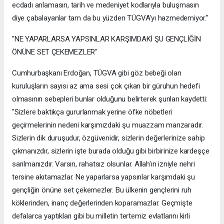
ecdadı anlamasın, tarih ve medeniyet kodlarıyla buluşmasın
diye çabalayanlar tam da bu yüzden TÜGVA'yı hazmedemiyor."
"NE YAPARLARSA YAPSINLAR KARŞIMDAKİ ŞU GENÇLİĞİN
ÖNÜNE SET ÇEKEMEZLER"
Cumhurbaşkanı Erdoğan, TÜGVA gibi göz bebeği olan
kuruluşların sayısı az ama sesi çok çıkan bir güruhun hedefi
olmasının sebepleri bunlar olduğunu belirterek şunları kaydetti:
"Sizlere baktıkça gururlanmak yerine öfke nöbetleri
geçirmelerinin nedeni karşımızdaki şu muazzam manzaradır.
Sizlerin dik duruşudur, özgüvenidir, sizlerin değerlerinize sahip
çıkmanızdır, sizlerin işte burada olduğu gibi birbirinize kardeşçe
sarılmanızdır. Varsın, rahatsız olsunlar. Allah'ın izniyle nehri
tersine akıtamazlar. Ne yaparlarsa yapsınlar karşımdaki şu
gençliğin önüne set çekemezler. Bu ülkenin gençlerini ruh
köklerinden, inanç değerlerinden koparamazlar. Geçmişte
defalarca yaptıkları gibi bu milletin tertemiz evlatlarını kirli