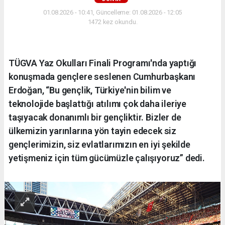
01.08.2026 - 10:41, Güncelleme: 01.08.2026 - 12:05
1472 kez okundu.
TÜGVA Yaz Okulları Finali Programı'nda yaptığı
konuşmada gençlere seslenen Cumhurbaşkanı
Erdoğan, “Bu gençlik, Türkiye'nin bilim ve
teknolojide başlattığı atılımı çok daha ileriye
taşıyacak donanımlı bir gençliktir. Bizler de
ülkemizin yarınlarına yön tayin edecek siz
gençlerimizin, siz evlatlarımızın en iyi şekilde
yetişmeniz için tüm gücümüzle çalışıyoruz” dedi.