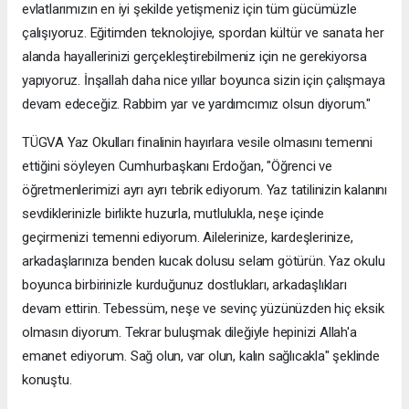
evlatlarımızın en iyi şekilde yetişmeniz için tüm gücümüzle
çalışıyoruz. Eğitimden teknolojiye, spordan kültür ve sanata her
alanda hayallerinizi gerçekleştirebilmeniz için ne gerekiyorsa
yapıyoruz. İnşallah daha nice yıllar boyunca sizin için çalışmaya
devam edeceğiz. Rabbim yar ve yardımcımız olsun diyorum."
TÜGVA Yaz Okulları finalinin hayırlara vesile olmasını temenni
ettiğini söyleyen Cumhurbaşkanı Erdoğan, "Öğrenci ve
öğretmenlerimizi ayrı ayrı tebrik ediyorum. Yaz tatilinizin kalanını
sevdiklerinizle birlikte huzurla, mutlulukla, neşe içinde
geçirmenizi temenni ediyorum. Ailelerinize, kardeşlerinize,
arkadaşlarınıza benden kucak dolusu selam götürün. Yaz okulu
boyunca birbirinizle kurduğunuz dostlukları, arkadaşlıkları
devam ettirin. Tebessüm, neşe ve sevinç yüzünüzden hiç eksik
olmasın diyorum. Tekrar buluşmak dileğiyle hepinizi Allah'a
emanet ediyorum. Sağ olun, var olun, kalın sağlıcakla" şeklinde
konuştu.