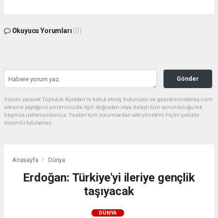
Okuyucu Yorumları
(0)
Gönder
Yorum yazarak Topluluk Kuralları’nı kabul etmiş bulunuyor ve gazetesondakika.com
sitesine yaptığınız yorumunuzla ilgili doğrudan veya dolaylı tüm sorumluluğu tek
başınıza üstleniyorsunuz. Yazılan tüm yorumlardan site yönetimi hiçbir şekilde
sorumlu tutulamaz.
Anasayfa
Dünya
Erdoğan: Türkiye'yi ileriye gençlik
taşıyacak
DÜNYA