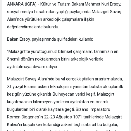
ANKARA (İGFA) - Kültür ve Turizm Bakanı Mehmet Nuri Ersoy,
sosyal medya hesabından yaptığı paylaşımda Malazgirt Savaş
Alanı'nda yürütülen arkeolojik çalışmalara ilişkin
değerlendirmelerde bulundu.
Bakan Ersoy, paylaşımında şu ifadeleri kullandı:
"Malazgirt'te yürüttüğümüz bilimsel çalışmalar, tarihimizin en
önemli dönüm noktalarından birini arkeolojik verilerle
aydınlatmaya devam ediyor.
Malazgirt Savaş Alanı'nda bu yıl gerçekleştirilen araştırmalarda,
XI. yüzyıl Bizans askerî teknolojisini yansıtan balista ok uçları ilk
kez gün yüzüne çıkarıldı. Bu heyecan verici keşif, Malazgirt
kuşatmasının bilinmeyen yönlerini aydınlatan en önemli
bulgulardan biri olarak kayıtlara geçti. Bizans İmparatoru
Romen Diogenes'in 22-23 Ağustos 1071 tarihlerinde Malazgirt
Kalesi'ni kuşatırken kullandığı askerî teçhizata ait bu bulgular,