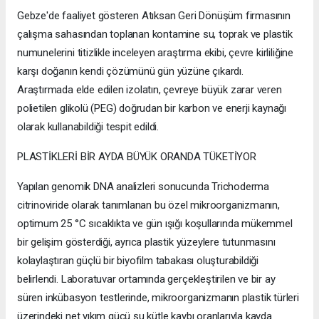
Gebze'de faaliyet gösteren Atıksan Geri Dönüşüm firmasının
çalışma sahasından toplanan kontamine su, toprak ve plastik
numunelerini titizlikle inceleyen araştırma ekibi, çevre kirliliğine
karşı doğanın kendi çözümünü gün yüzüne çıkardı.
Araştırmada elde edilen izolatın, çevreye büyük zarar veren
polietilen glikolü (PEG) doğrudan bir karbon ve enerji kaynağı
olarak kullanabildiği tespit edildi.
PLASTİKLERİ BİR AYDA BÜYÜK ORANDA TÜKETİYOR
Yapılan genomik DNA analizleri sonucunda Trichoderma
citrinoviride olarak tanımlanan bu özel mikroorganizmanın,
optimum 25 °C sıcaklıkta ve gün ışığı koşullarında mükemmel
bir gelişim gösterdiği, ayrıca plastik yüzeylere tutunmasını
kolaylaştıran güçlü bir biyofilm tabakası oluşturabildiği
belirlendi. Laboratuvar ortamında gerçekleştirilen ve bir ay
süren inkübasyon testlerinde, mikroorganizmanın plastik türleri
üzerindeki net yıkım gücü şu kütle kaybı oranlarıyla kayda