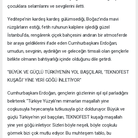
çocuklara selamlarını ve sevgilerini iletti.
Yeditepe'nin kardeş kardeş gülümsediği, Boğaz'ında mavi
rüzgârların estiği, fetih ruhunun kalplere işlediği güzel
İstanbul'da, rengârenk çiçek bahçesini andıran bir atmosferde
bir araya geldiklerini ifade eden Cumhurbaşkanı Erdoğan;
umudun, sevginin, aydınlığın ve geleceğin timsali olan gençlerle
birlikte olmanın bahtiyarlığı içinde olduğunu dile getirdi.
"BÜYÜK VE GÜÇLÜ TÜRKİYE'NİN YOL BAŞÇILARI, 'TEKNOFEST
KUŞAĞI' YİNE YERİ GÖĞÜ İNLETİYOR"
Cumhurbaşkanı Erdoğan, gençlerin gözlerinin ışıl ışıl parladığını
belirterek "Türkiye Yüzyılı'nın mimarları maşallah yine
coşkusuyla heyecanıyla tutkusuyla göz dolduruyor. Büyük ve
güçlü Türkiye'nin yol başçıları, TEKNOFEST kuşağı maşallah
yine yeri göğü inletiyor. Sizleri böyle neşeli, böyle coşkulu
görmek bizi çok mutlu ediyor. Bu muhteşem tablo, bu