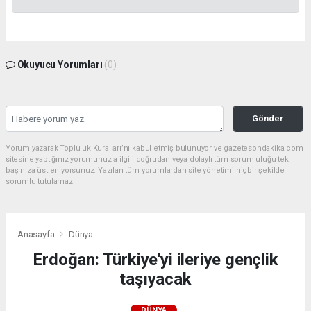
Okuyucu Yorumları
(0)
Gönder
Yorum yazarak Topluluk Kuralları’nı kabul etmiş bulunuyor ve gazetesondakika.com
sitesine yaptığınız yorumunuzla ilgili doğrudan veya dolaylı tüm sorumluluğu tek
başınıza üstleniyorsunuz. Yazılan tüm yorumlardan site yönetimi hiçbir şekilde
sorumlu tutulamaz.
Anasayfa
Dünya
Erdoğan: Türkiye'yi ileriye gençlik
taşıyacak
DÜNYA