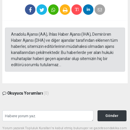
Anadolu Ajansı (AA), İhlas Haber Ajansı (İHA), Demirören
Haber Ajansı (DHA) ve diğer ajanslar tarafından eklenen tüm
haberler, sitemizin editörlerinin müdahalesi olmadan ajans
kanallarından çekilmektedir. Bu haberlerde yer alan hukuki
muhataplar haberi geçen ajanslar olup sitemizin hiç bir
editörü sorumlu tutulamaz...
Okuyucu Yorumları
(0)
Gönder
Yorum yazarak Topluluk Kuralları’nı kabul etmiş bulunuyor ve gazetesondakika.com