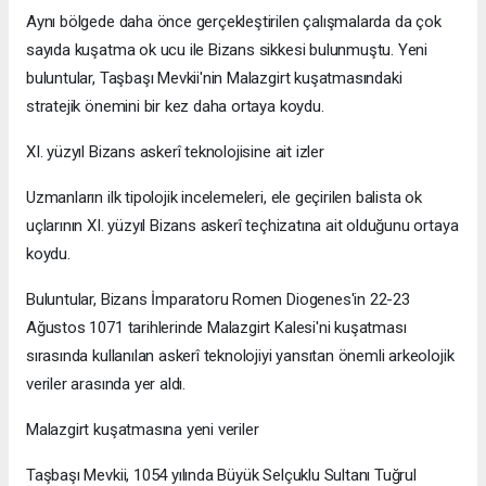
Aynı bölgede daha önce gerçekleştirilen çalışmalarda da çok
sayıda kuşatma ok ucu ile Bizans sikkesi bulunmuştu. Yeni
buluntular, Taşbaşı Mevkii'nin Malazgirt kuşatmasındaki
stratejik önemini bir kez daha ortaya koydu.
XI. yüzyıl Bizans askerî teknolojisine ait izler
Uzmanların ilk tipolojik incelemeleri, ele geçirilen balista ok
uçlarının XI. yüzyıl Bizans askerî teçhizatına ait olduğunu ortaya
koydu.
Buluntular, Bizans İmparatoru Romen Diogenes'in 22-23
Ağustos 1071 tarihlerinde Malazgirt Kalesi'ni kuşatması
sırasında kullanılan askerî teknolojiyi yansıtan önemli arkeolojik
veriler arasında yer aldı.
Malazgirt kuşatmasına yeni veriler
Taşbaşı Mevkii, 1054 yılında Büyük Selçuklu Sultanı Tuğrul