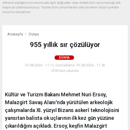
sitesine yaptığınız yorumunuzla ilgili doğrudan veya dolaylı tüm sorumluluğu tek
başınıza üstleniyorsunuz. Yazılan tüm yorumlardan site yönetimi hiçbir şekilde
sorumlu tutulamaz.
Anasayfa
Dünya
955 yıllık sır çözülüyor
DÜNYA
01.08.2026 - 11:11, Güncelleme: 01.08.2026 - 11:56
1390 kez okundu.
Kültür ve Turizm Bakanı Mehmet Nuri Ersoy,
Malazgirt Savaş Alanı'nda yürütülen arkeolojik
çalışmalarda XI. yüzyıl Bizans askerî teknolojisini
yansıtan balista ok uçlarının ilk kez gün yüzüne
çıkarıldığını açıkladı. Ersoy, keşfin Malazgirt