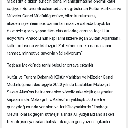
Malazgirt'e giden sürecin daha iyi anlaşılmasına önemli katkı
sağlıyor. Bu önemli çalışmada emeği bulunan Kültür Varlıkları ve
Müzeler Genel Müdürlüğümüze, bilim kurulumuza,
akademisyenlerimize, uzmanlarımıza ve sahada büyük bir
özveriyle görev yapan tüm ekip arkadaşlarımıza teşekkür
ediyorum. Anadolu'nun kapılarını bizlere açan Sultan Alparslan'ı,
kutlu ordusunu ve Malazgirt Zaferi'nin tüm kahramanlarını
rahmet, minnet ve saygıyla yâd ediyorum."
Taşbaşı Mevkii'nde tarihi bulgular ortaya çıkarıldı
Kültür ve Turizm Bakanlığı Kültür Varlıkları ve Müzeler Genel
Müdürlüğünün desteğiyle 2020 yılında başlatılan Malazgirt
Savaş Alanı'nın belirlenmesine yönelik arkeolojik çalışmalar
kapsamında, Malazgirt İç Kalesi'nin yaklaşık 500 metre
güneydoğusunda yer alan ve tarihî kaynaklarda "Taşbaşı
Mevkii" olarak geçen stratejik alanda XI. yüzyıl Bizans askerî
teknolojisini yansıtan balista ok uçları gün yüzüne çıkarıldı.