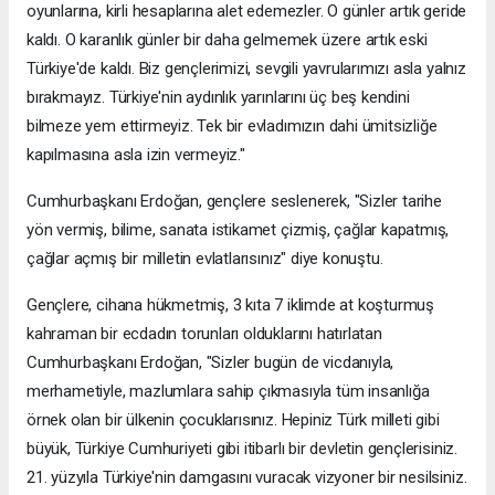
oyunlarına, kirli hesaplarına alet edemezler. O günler artık geride
kaldı. O karanlık günler bir daha gelmemek üzere artık eski
Türkiye'de kaldı. Biz gençlerimizi, sevgili yavrularımızı asla yalnız
bırakmayız. Türkiye'nin aydınlık yarınlarını üç beş kendini
bilmeze yem ettirmeyiz. Tek bir evladımızın dahi ümitsizliğe
kapılmasına asla izin vermeyiz."
Cumhurbaşkanı Erdoğan, gençlere seslenerek, "Sizler tarihe
yön vermiş, bilime, sanata istikamet çizmiş, çağlar kapatmış,
çağlar açmış bir milletin evlatlarısınız" diye konuştu.
Gençlere, cihana hükmetmiş, 3 kıta 7 iklimde at koşturmuş
kahraman bir ecdadın torunları olduklarını hatırlatan
Cumhurbaşkanı Erdoğan, "Sizler bugün de vicdanıyla,
merhametiyle, mazlumlara sahip çıkmasıyla tüm insanlığa
örnek olan bir ülkenin çocuklarısınız. Hepiniz Türk milleti gibi
büyük, Türkiye Cumhuriyeti gibi itibarlı bir devletin gençlerisiniz.
21. yüzyıla Türkiye'nin damgasını vuracak vizyoner bir nesilsiniz.