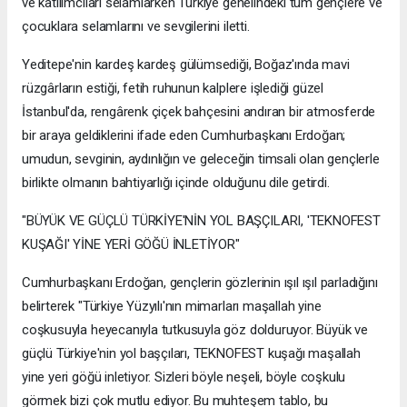
ve katılımcıları selamlarken Türkiye genelindeki tüm gençlere ve
çocuklara selamlarını ve sevgilerini iletti.
Yeditepe'nin kardeş kardeş gülümsediği, Boğaz'ında mavi
rüzgârların estiği, fetih ruhunun kalplere işlediği güzel
İstanbul'da, rengârenk çiçek bahçesini andıran bir atmosferde
bir araya geldiklerini ifade eden Cumhurbaşkanı Erdoğan;
umudun, sevginin, aydınlığın ve geleceğin timsali olan gençlerle
birlikte olmanın bahtiyarlığı içinde olduğunu dile getirdi.
"BÜYÜK VE GÜÇLÜ TÜRKİYE'NİN YOL BAŞÇILARI, 'TEKNOFEST
KUŞAĞI' YİNE YERİ GÖĞÜ İNLETİYOR"
Cumhurbaşkanı Erdoğan, gençlerin gözlerinin ışıl ışıl parladığını
belirterek "Türkiye Yüzyılı'nın mimarları maşallah yine
coşkusuyla heyecanıyla tutkusuyla göz dolduruyor. Büyük ve
güçlü Türkiye'nin yol başçıları, TEKNOFEST kuşağı maşallah
yine yeri göğü inletiyor. Sizleri böyle neşeli, böyle coşkulu
görmek bizi çok mutlu ediyor. Bu muhteşem tablo, bu