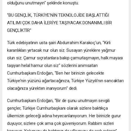
olduğunu unutmayın" şeklinde konuştu.
"BU GENÇLİK, TÜRKİYE’NİN TEKNOLOJİDE BAŞLATTIĞI
ATILIMI ÇOK DAHA İLERİYE TAŞIYACAK DONANIMLI BİR
GENÇLİKTİR"
Türk edebiyatının usta şairi Abdurrahim Karakoç'un, "Kirli
karanlıkları yırtacak nur olun siz. Susayan yüreklere yağmur
olun siz. Çamur sıçratanlara bakıp çamurlaşmayın, halk mayası
taşıyan helal hamur olun siz" sözlerini anımsatan
Cumhurbaşkanı Erdoğan, "Ben her birinizin gelecekte
Türkiye'nin yüzünü ağartacağınıza, Türkiye Yüzyılı'nın sancaktarı
olacağınıza yürekten inanıyorum" dedi.
Cumhurbaşkanı Erdoğan, "Bir de şunu unutmayın sevgili
gençler, Türkiye Cumhurbaşkanı olarak sizlere baktıkça
ülkemizin geleceği adına heyecanlanıyorum. Her birinizle gurur
duyuyor, sizlere çok ama çok güveniyorum. Rabbim sizleri
korusun. Yolunuzu da bahtınızı da ufkunuzu da açık eylesin"