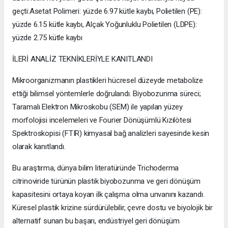
geçti:Asetat Polimeri: yüzde 6.97 kütle kaybı, Polietilen (PE):
yüzde 6.15 kütle kaybı, Alçak Yoğunluklu Polietilen (LDPE):
yüzde 2.75 kütle kaybı
İLERİ ANALİZ TEKNİKLERİYLE KANITLANDI
Mikroorganizmanın plastikleri hücresel düzeyde metabolize
ettiği bilimsel yöntemlerle doğrulandı. Biyobozunma süreci;
Taramalı Elektron Mikroskobu (SEM) ile yapılan yüzey
morfolojisi incelemeleri ve Fourier Dönüşümlü Kızılötesi
Spektroskopisi (FTIR) kimyasal bağ analizleri sayesinde kesin
olarak kanıtlandı.
Bu araştırma, dünya bilim literatüründe Trichoderma
citrinoviride türünün plastik biyobozunma ve geri dönüşüm
kapasitesini ortaya koyan ilk çalışma olma unvanını kazandı.
Küresel plastik krizine sürdürülebilir, çevre dostu ve biyolojik bir
alternatif sunan bu başarı, endüstriyel geri dönüşüm