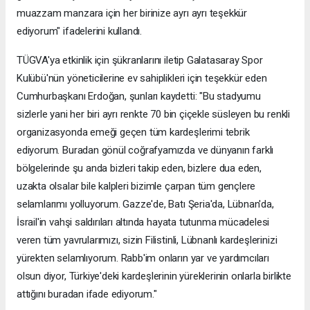
muazzam manzara için her birinize ayrı ayrı teşekkür
ediyorum" ifadelerini kullandı.
TÜGVA'ya etkinlik için şükranlarını iletip Galatasaray Spor
Kulübü'nün yöneticilerine ev sahiplikleri için teşekkür eden
Cumhurbaşkanı Erdoğan, şunları kaydetti: "Bu stadyumu
sizlerle yani her biri ayrı renkte 70 bin çiçekle süsleyen bu renkli
organizasyonda emeği geçen tüm kardeşlerimi tebrik
ediyorum. Buradan gönül coğrafyamızda ve dünyanın farklı
bölgelerinde şu anda bizleri takip eden, bizlere dua eden,
uzakta olsalar bile kalpleri bizimle çarpan tüm gençlere
selamlarımı yolluyorum. Gazze'de, Batı Şeria'da, Lübnan'da,
İsrail'in vahşi saldırıları altında hayata tutunma mücadelesi
veren tüm yavrularımızı, sizin Filistinli, Lübnanlı kardeşlerinizi
yürekten selamlıyorum. Rabb'im onların yar ve yardımcıları
olsun diyor, Türkiye'deki kardeşlerinin yüreklerinin onlarla birlikte
attığını buradan ifade ediyorum."