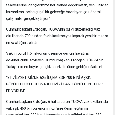
faaliyetlerine, gençlerimize her alanda değer katan, yeni ufuklar
kazandıran, onları güçlü bir geleceğe hazırlayan çok önemli
çalışmalar gerçekleştiriyor.”
Cumhurbaşkanı Erdoğan, TÜGVA'nın bu yıl düzenlediği yaz
okullarında 700 binden fazla katılımcıya ulaşarak yeni bir rekora
imza attığını belirtti.
Vakfın bu yıl 1,5 milyonun üzerinde gencin hayatına
dokunduğunu söyleyen Cumhurbaşkanı Erdoğan, TÜGVA'nın
Türkiye'nin en büyük gençlik hareketi hâline geldiğini ifade etti.
"81 VİLAYETİMİZDE, 625 İLÇEMİZDE 400 BİNİ AŞKIN
GÖNÜLLÜSÜYLE TÜGVA AİLEMİZİ CANI GÖNÜLDEN TEBRİK
EDİYORUM"
Cumhurbaşkanı Erdoğan, 6 hafta süren TÜGVA yaz okullarında
yaklaşık 460 bin öğrencinin Kur'an-ı Kerim eğitimini
tamamladığını, 232 bin öğrencinin tecvit eğitimi aldığını, 387