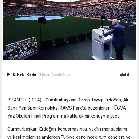
Erkek
|
Kadın
(Haberi Sesli Oku)
İSTANBUL (İGFA) - Cumhurbaşkanı Recep Tayyip Erdoğan, Ali
Sami Yen Spor Kompleksi RAMS Park'ta düzenlenen TÜGVA
Yaz Okulları Finali Programı'na katılarak bir konuşma yaptı.
Cumhurbaşkanı Erdoğan, konuşmasında, vakfın mensuplarını
ve katılımcıları selamlarken Türkiye genelindeki tüm gençlere ve