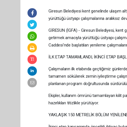
Giresun Belediyesi kent genelinde ulaşım al
yürüttüğü üstyapı çalışmalarına aralıksız de
GİRESUN (İGFA) - Giresun Belediyesi, kent g
getirmek amacıyla yürüttüğü üstyapı çalışm
Caddesi’nde başlatılan yenileme çalışmaların
İLK ETAP TAMAMLANDI, İKİNCİ ETAP BAŞL
Çalışmaların ilk etabında geçtiğimiz günle
tamamen sökülerek zemin iyileştirme çalışmal
planlanan program doğrultusunda sürdürülürke
Ekipler, kullanım ömrünü tamamlayan kilit par
hazırlıkları titizlikle yürütüyor.
YAKLAŞIK 150 METRELİK BÖLÜM YENİLEN
İkinci etap kapsamında öncelikli ihtiyaç bul