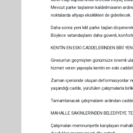
Mevcut parke taşlarının kaldırılmasının ardı
noktalarda altyapı eksiklikleri de giderilecek.
Daha sonra yeni kilit parke taşları döşener
Böylece vatandaşların daha güvenli, konforl
KENTİN EN ESKİ CADDELERİNDEN BİRİ YEN
Giresun’un geçmişten günümüze önemli ulaşım
hizmet veren yapısıyla kentin en eski caddele
Zaman içerisinde oluşan deformasyonlar nede
yaşandığı cadde, yürütülen çalışmalarla bir
Tamamlanacak çalışmaların ardından cadde, 
MAHALLE SAKİNLERİNDEN BELEDİYEYE T
Çalışmaları memnuniyetle karşılayan mahalle 