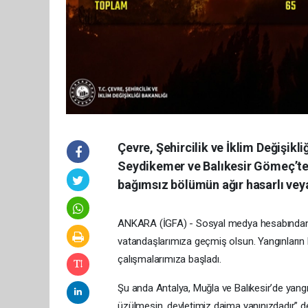
Çevre, Şehircilik ve İklim Değişik
Seydikemer ve Balıkesir Gömeç’te
bağımsız bölümün ağır hasarlı veya
ANKARA (İGFA) - Sosyal medya hesabından 
vatandaşlarımıza geçmiş olsun. Yangınların ko
çalışmalarımıza başladı.
Şu anda Antalya, Muğla ve Balıkesir’de yangın
üzülmesin, devletimiz daima yanınızdadır” de