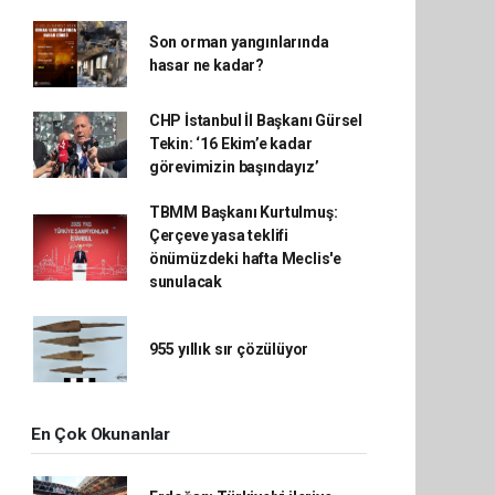
Son orman yangınlarında
hasar ne kadar?
CHP İstanbul İl Başkanı Gürsel
Tekin: ‘16 Ekim’e kadar
görevimizin başındayız’
TBMM Başkanı Kurtulmuş:
Çerçeve yasa teklifi
önümüzdeki hafta Meclis'e
sunulacak
955 yıllık sır çözülüyor
En Çok Okunanlar