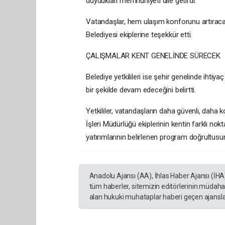
duydukları memnuniyeti dile getirdi.
Vatandaşlar, hem ulaşım konforunu artırac
Belediyesi ekiplerine teşekkür etti.
ÇALIŞMALAR KENT GENELİNDE SÜRECEK
Belediye yetkilileri ise şehir genelinde ihti
bir şekilde devam edeceğini belirtti.
Yetkililer, vatandaşların daha güvenli, dah
İşleri Müdürlüğü ekiplerinin kentin farklı no
yatırımlarının belirlenen program doğrultu
Anadolu Ajansı (AA), İhlas Haber Ajansı (İHA
tüm haberler, sitemizin editörlerinin müdaha
alan hukuki muhataplar haberi geçen ajanslar