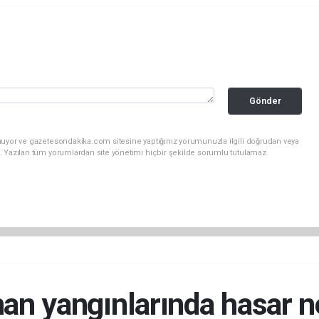
Gönder
nuyor ve gazetesondakika.com sitesine yaptığınız yorumunuzla ilgili doğrudan veya
. Yazılan tüm yorumlardan site yönetimi hiçbir şekilde sorumlu tutulamaz.
an yangınlarında hasar n