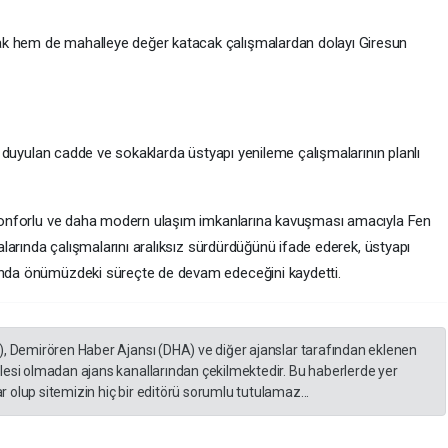
ak hem de mahalleye değer katacak çalışmalardan dolayı Giresun
yaç duyulan cadde ve sokaklarda üstyapı yenileme çalışmalarının planlı
a konforlu ve daha modern ulaşım imkanlarına kavuşması amacıyla Fen
ktalarında çalışmalarını aralıksız sürdürdüğünü ifade ederek, üstyapı
sunda önümüzdeki süreçte de devam edeceğini kaydetti.
), Demirören Haber Ajansı (DHA) ve diğer ajanslar tarafından eklenen
lesi olmadan ajans kanallarından çekilmektedir. Bu haberlerde yer
 olup sitemizin hiç bir editörü sorumlu tutulamaz...