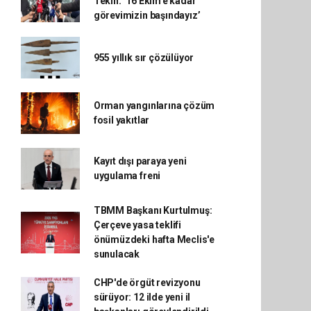
Tekin: ‘16 Ekim’e kadar
görevimizin başındayız’
955 yıllık sır çözülüyor
Orman yangınlarına çözüm
fosil yakıtlar
Kayıt dışı paraya yeni
uygulama freni
TBMM Başkanı Kurtulmuş:
Çerçeve yasa teklifi
önümüzdeki hafta Meclis'e
sunulacak
CHP'de örgüt revizyonu
sürüyor: 12 ilde yeni il