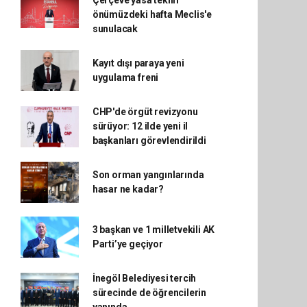
Çerçeve yasa teklifi
önümüzdeki hafta Meclis'e
sunulacak
Kayıt dışı paraya yeni
uygulama freni
CHP'de örgüt revizyonu
sürüyor: 12 ilde yeni il
başkanları görevlendirildi
Son orman yangınlarında
hasar ne kadar?
3 başkan ve 1 milletvekili AK
Parti’ye geçiyor
İnegöl Belediyesi tercih
sürecinde de öğrencilerin