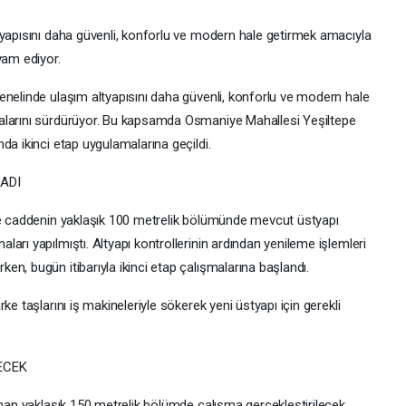
tyapısını daha güvenli, konforlu ve modern hale getirmek amacıyla
vam ediyor.
enelinde ulaşım altyapısını daha güvenli, konforlu ve modern hale
alarını sürdürüyor. Bu kapsamda Osmaniye Mahallesi Yeşiltepe
da ikinci etap uygulamalarına geçildi.
ADI
rde caddenin yaklaşık 100 metrelik bölümünde mevcut üstyapı
arı yapılmıştı. Altyapı kontrollerinin ardından yenileme işlemleri
n, bugün itibarıyla ikinci etap çalışmalarına başlandı.
ke taşlarını iş makineleriyle sökerek yeni üstyapı için gerekli
ECEK
unan yaklaşık 150 metrelik bölümde çalışma gerçekleştirilecek.