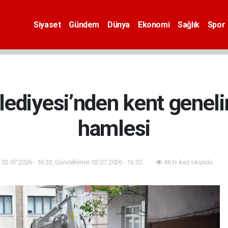
Siyaset
Gündem
Dünya
Ekonomi
Sağlık
Spor
lediyesi’nden kent geneli
hamlesi
02.07.2026 - 16:32, Güncelleme: 02.07.2026 - 16:32
461+ kez okundu.