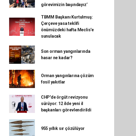
görevimizin başındayız’
TBMM Başkanı Kurtulmuş:
Çerçeve yasa teklifi
önümüzdeki hafta Meclis'e
sunulacak
Son orman yangınlarında
hasar ne kadar?
Orman yangınlarına çözüm
fosil yakıtlar
CHP'de örgüt revizyonu
sürüyor: 12 ilde yeni il
başkanları görevlendirildi
955 yıllık sır çözülüyor