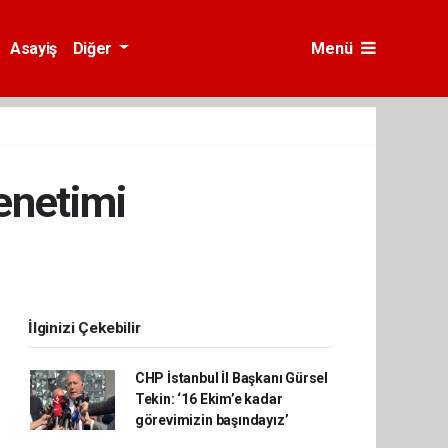
Asayiş
Diğer
Menü
enetimi
İlginizi Çekebilir
CHP İstanbul İl Başkanı Gürsel
Tekin: ‘16 Ekim’e kadar
görevimizin başındayız’