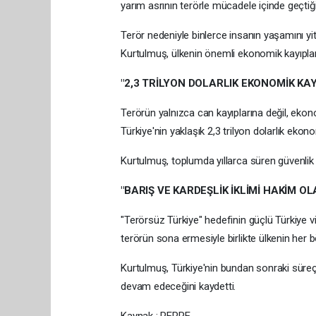
yarım asrının terörle mücadele içinde geçtiği
Terör nedeniyle binlerce insanın yaşamını yit
Kurtulmuş, ülkenin önemli ekonomik kayıplar y
"2,3 TRİLYON DOLARLIK EKONOMİK KAY
Terörün yalnızca can kayıplarına değil, ekon
Türkiye'nin yaklaşık 2,3 trilyon dolarlık ekon
Kurtulmuş, toplumda yıllarca süren güvenlik e
"BARIŞ VE KARDEŞLİK İKLİMİ HAKİM O
"Terörsüz Türkiye" hedefinin güçlü Türkiye 
terörün sona ermesiyle birlikte ülkenin her b
Kurtulmuş, Türkiye'nin bundan sonraki süreç
devam edeceğini kaydetti.
Kaynak : PERRE