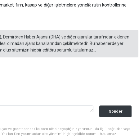
arket, fırın, kasap ve diğer işletmelere yönelik rutin kontrollerine
), Demirören Haber Ajansı (DHA) ve diğer ajanslar tarafından eklenen
lesi olmadan ajans kanallarından çekilmektedir. Bu haberlerde yer
 olup sitemizin hiç bir editörü sorumlu tutulamaz...
Gönder
nuyor ve gazetesondakika.com sitesine yaptığınız yorumunuzla ilgili doğrudan veya
. Yazılan tüm yorumlardan site yönetimi hiçbir şekilde sorumlu tutulamaz.