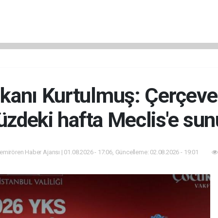
nı Kurtulmuş: Çerçeve y
zdeki hafta Meclis'e sun
mirören Haber Ajansı | 01.08.2026 - 17:06, Güncelleme: 02.08.2026 - 19:01