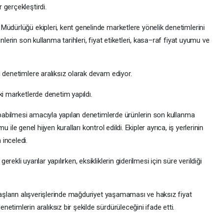
 gerçekleştirdi.
Müdürlüğü ekipleri, kent genelinde marketlere yönelik denetimlerini
nlerin son kullanma tarihleri, fiyat etiketleri, kasa–raf fiyat uyumu ve
 denetimlere aralıksız olarak devam ediyor.
ki marketlerde denetim yapıldı.
yapabilmesi amacıyla yapılan denetimlerde ürünlerin son kullanma
mu ile genel hijyen kuralları kontrol edildi. Ekipler ayrıca, iş yerlerinin
inceledi.
kli uyarılar yapılırken, eksikliklerin giderilmesi için süre verildiği
daşların alışverişlerinde mağduriyet yaşamaması ve haksız fiyat
timlerin aralıksız bir şekilde sürdürüleceğini ifade etti.