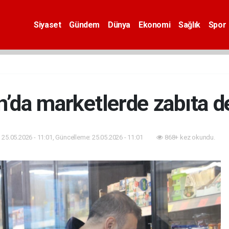
Siyaset
Gündem
Dünya
Ekonomi
Sağlık
Spor
n’da marketlerde zabıta d
25.05.2026 - 11:01, Güncelleme: 25.05.2026 - 11:01
868+ kez okundu.