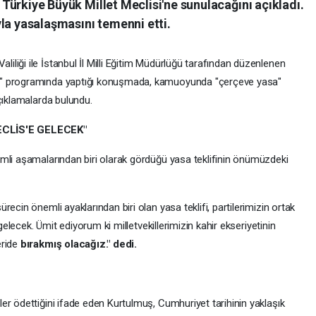
k Türkiye Büyük Millet Meclisi'ne sunulacağını açıkladı.
la yasalaşmasını temenni etti.
liği ile İstanbul İl Milli Eğitim Müdürlüğü tarafından düzenlenen
ı" programında yaptığı konuşmada, kamuoyunda "çerçeve yasa"
çıklamalarda bulundu.
CLİS'E GELECEK"
mli aşamalarından biri olarak gördüğü yasa teklifinin önümüzdeki
ecin önemli ayaklarından biri olan yasa teklifi, partilerimizin ortak
 gelecek. Ümit ediyorum ki milletvekillerimizin kahir ekseriyetinin
eride
bırakmış olacağız." dedi.
er ödettiğini ifade eden Kurtulmuş, Cumhuriyet tarihinin yaklaşık