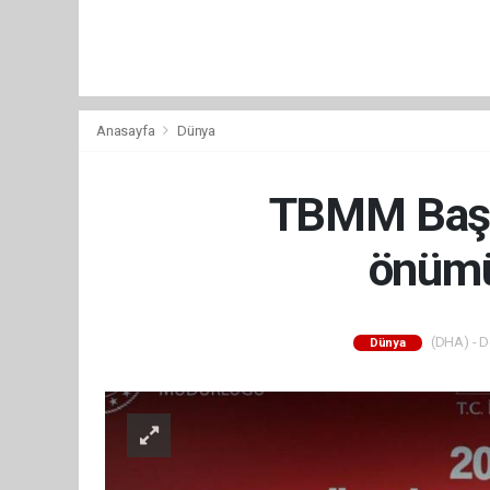
Anasayfa
Dünya
TBMM Başka
önümü
(DHA) - De
Dünya