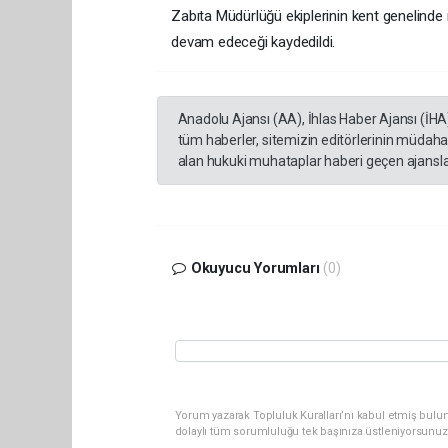
Zabıta Müdürlüğü ekiplerinin kent genelinde m
devam edeceği kaydedildi.
Anadolu Ajansı (AA), İhlas Haber Ajansı (İHA
tüm haberler, sitemizin editörlerinin müdaha
alan hukuki muhataplar haberi geçen ajanslar
Okuyucu Yorumları
(0)
Yorum yazarak Topluluk Kuralları’nı kabul etmiş bulu
dolaylı tüm sorumluluğu tek başınıza üstleniyorsunuz