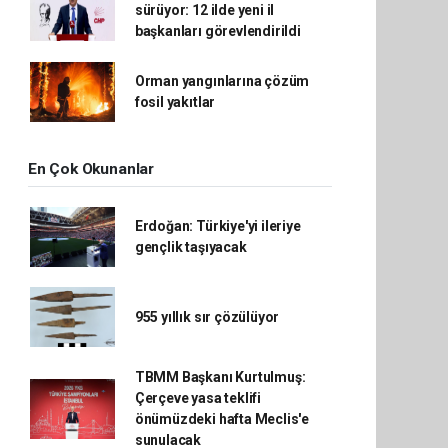
sürüyor: 12 ilde yeni il
başkanları görevlendirildi
Orman yangınlarına çözüm
fosil yakıtlar
En Çok Okunanlar
Erdoğan: Türkiye'yi ileriye
gençlik taşıyacak
955 yıllık sır çözülüyor
TBMM Başkanı Kurtulmuş:
Çerçeve yasa teklifi
önümüzdeki hafta Meclis'e
sunulacak