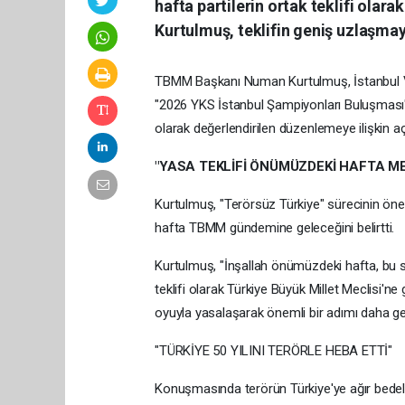
hafta partilerin ortak teklifi olara
Kurtulmuş, teklifin geniş uzlaşmay
TBMM Başkanı Numan Kurtulmuş, İstanbul Vali
"2026 YKS İstanbul Şampiyonları Buluşmas
olarak değerlendirilen düzenlemeye ilişkin a
"YASA TEKLİFİ ÖNÜMÜZDEKİ HAFTA ME
Kurtulmuş, "Terörsüz Türkiye" sürecinin öne
hafta TBMM gündemine geleceğini belirtti.
Kurtulmuş, "İnşallah önümüzdeki hafta, bu sür
teklifi olarak Türkiye Büyük Millet Meclisi'ne
oyuyla yasalaşarak önemli bir adımı daha g
"TÜRKİYE 50 YILINI TERÖRLE HEBA ETTİ"
Konuşmasında terörün Türkiye'ye ağır bedell