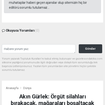
muhataplar haberi geçen ajanslar olup sitemizin hiç bir
editörü sorumlu tutulamaz...
Okuyucu Yorumları
(0)
Gönder
Yorum yazarak Topluluk Kuralları’nı kabul etmiş bulunuyor ve gazetesondakika.com
sitesine yaptığınız yorumunuzla ilgili doğrudan veya dolaylı tüm sorumluluğu tek
başınıza üstleniyorsunuz. Yazılan tüm yorumlardan site yönetimi hiçbir şekilde
sorumlu tutulamaz.
Anasayfa
Dünya
Akın Gürlek: Örgüt silahları
bırakacak, mağaraları boşaltacak