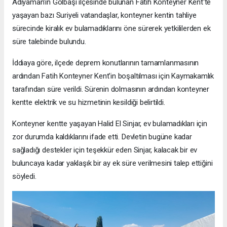
Adıyaman'ın Gölbaşı ilçesinde bulunan Fatih Konteyner Kent'te
yaşayan bazı Suriyeli vatandaşlar, konteyner kentin tahliye
sürecinde kiralık ev bulamadıklarını öne sürerek yetkililerden ek
süre talebinde bulundu.
İddiaya göre, ilçede deprem konutlarının tamamlanmasının
ardından Fatih Konteyner Kent'in boşaltılması için Kaymakamlık
tarafından süre verildi. Sürenin dolmasının ardından konteyner
kentte elektrik ve su hizmetinin kesildiği belirtildi.
Konteyner kentte yaşayan Halid El Sinjar, ev bulamadıkları için
zor durumda kaldıklarını ifade etti. Devletin bugüne kadar
sağladığı destekler için teşekkür eden Sinjar, kalacak bir ev
buluncaya kadar yaklaşık bir ay ek süre verilmesini talep ettiğini
söyledi.