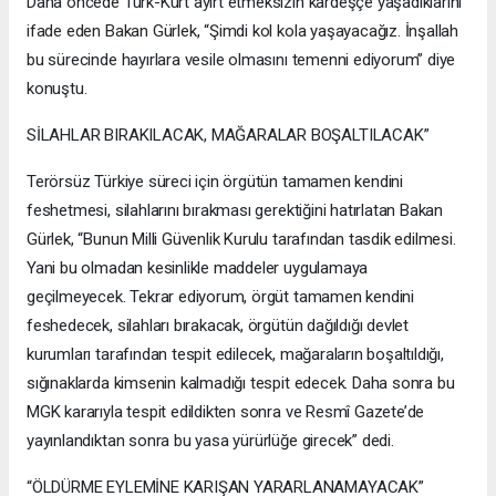
Daha öncede Türk-Kürt ayırt etmeksizin kardeşçe yaşadıklarını
ifade eden Bakan Gürlek, “Şimdi kol kola yaşayacağız. İnşallah
bu sürecinde hayırlara vesile olmasını temenni ediyorum” diye
konuştu.
SİLAHLAR BIRAKILACAK, MAĞARALAR BOŞALTILACAK”
Terörsüz Türkiye süreci için örgütün tamamen kendini
feshetmesi, silahlarını bırakması gerektiğini hatırlatan Bakan
Gürlek, “Bunun Milli Güvenlik Kurulu tarafından tasdik edilmesi.
Yani bu olmadan kesinlikle maddeler uygulamaya
geçilmeyecek. Tekrar ediyorum, örgüt tamamen kendini
feshedecek, silahları bırakacak, örgütün dağıldığı devlet
kurumları tarafından tespit edilecek, mağaraların boşaltıldığı,
sığınaklarda kimsenin kalmadığı tespit edecek. Daha sonra bu
MGK kararıyla tespit edildikten sonra ve Resmî Gazete’de
yayınlandıktan sonra bu yasa yürürlüğe girecek” dedi.
“ÖLDÜRME EYLEMİNE KARIŞAN YARARLANAMAYACAK”