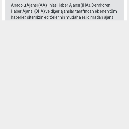
Anadolu Ajansı (AA), İhlas Haber Ajansı (İHA), Demirören
Haber Ajansı (DHA) ve diğer ajanslar tarafından eklenen tüm
haberler, sitemizin editörlerinin müdahalesi olmadan ajans
kanallarından çekilmektedir. Bu haberlerde yer alan hukuki
muhataplar haberi geçen ajanslar olup sitemizin hiç bir
editörü sorumlu tutulamaz...
Okuyucu Yorumları
(0)
Gönder
Yorum yazarak Topluluk Kuralları’nı kabul etmiş bulunuyor ve gazetesondakika.com
sitesine yaptığınız yorumunuzla ilgili doğrudan veya dolaylı tüm sorumluluğu tek
başınıza üstleniyorsunuz. Yazılan tüm yorumlardan site yönetimi hiçbir şekilde
sorumlu tutulamaz.