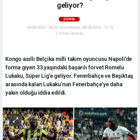
geliyor?
DÜNYA
08.08.2026 - 08:55, Güncelleme: 08.08.2026 - 12:15
216 kez okundu.
Kongo asıllı Belçika milli takım oyuncusu Napoli'de
forma giyen 33 yaşındaki başarılı forvet Romelu
Lukaku, Süper Lig’e geliyor. Fenerbahçe ve Beşiktaş
arasında kalan Lukaku’nun Fenerbahçe’ye daha
yakın olduğu iddia edildi.