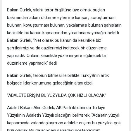
Bakan Gürlek, silahlı terör örgütüne üye olmak suçları
bakımından adam öldürme eylemine karışan, soruşturması
bulunan, kovuşturması bulunan, yakalaması bulunan şahısların
kesinlikle bu kanun kapsamından yararlanamayacağını belirtti.
Bakan Gürlek, “Net olarak bu kanun da kesinlikle biz
şehitlerimizi ya da gazilerimizi incitecek bir düzenleme
yapmadık. Onların kesinlikle yüzlerini yere eğdirecek bir
düzenleme yapmadık” dedi.
Bakan Gürlek, terörün bitmesi ile birlikte Türkiye’nin artık
bölgede lider konumuna geleceğinin altını çizdi.
“ADALETE ERİŞİM BU YÜZYILDA ÇOK HIZLI OLACAK”
Adalet Bakanı Akın Gürlek, AK Parti iktidarında Türkiye
Yüzyılı’nın Adaletin Yüzyılı olacağını belirterek, “Adaletin yüzyılı
kapsamında vatandaşlarımızın adalete erişimi bu yüzyılda çok
hızlı olacak. Bu da açıkçası sahadaki gösterdiğimiz