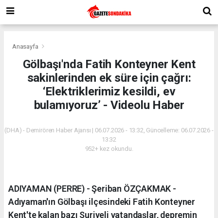
Anasayfa
Gölbaşı'nda Fatih Konteyner Kent
sakinlerinden ek süre için çağrı:
‘Elektriklerimiz kesildi, ev
bulamıyoruz’ - Videolu Haber
(DHA) - Demirören Haber Ajansı | 06.07.2026 - 13:32, Güncelleme: 06.07.2026 -
13:32
952+ kez okundu.
ADIYAMAN (PERRE) - Şeriban ÖZÇAKMAK -
Adıyaman'ın Gölbaşı ilçesindeki Fatih Konteyner
Kent'te kalan bazı Suriyeli vatandaşlar, depremin