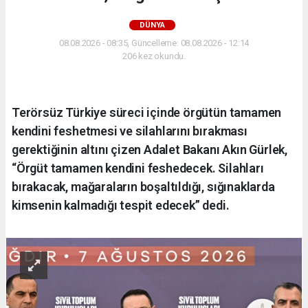
DÜNYA
08.08.2026 - 08:35, Güncelleme: 08.08.2026 - 12:14
206 kez okundu.
Terörsüz Türkiye süreci içinde örgütün tamamen
kendini feshetmesi ve silahlarını bırakması
gerektiğinin altını çizen Adalet Bakanı Akın Gürlek,
“Örgüt tamamen kendini feshedecek. Silahları
bırakacak, mağaraların boşaltıldığı, sığınaklarda
kimsenin kalmadığı tespit edecek” dedi.