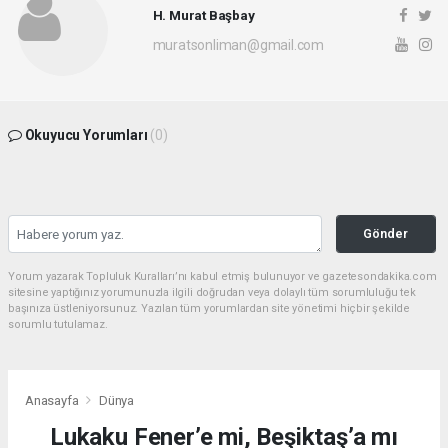
H. Murat Başbay
muratsonliman@gmail.com
Okuyucu Yorumları
(0)
Gönder
Yorum yazarak Topluluk Kuralları’nı kabul etmiş bulunuyor ve gazetesondakika.com
sitesine yaptığınız yorumunuzla ilgili doğrudan veya dolaylı tüm sorumluluğu tek
başınıza üstleniyorsunuz. Yazılan tüm yorumlardan site yönetimi hiçbir şekilde
sorumlu tutulamaz.
Anasayfa
Dünya
Lukaku Fener’e mi, Beşiktaş’a mı