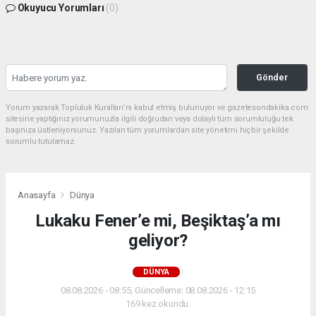
Okuyucu Yorumları
(0)
Gönder
Yorum yazarak Topluluk Kuralları’nı kabul etmiş bulunuyor ve gazetesondakika.com
sitesine yaptığınız yorumunuzla ilgili doğrudan veya dolaylı tüm sorumluluğu tek
başınıza üstleniyorsunuz. Yazılan tüm yorumlardan site yönetimi hiçbir şekilde
sorumlu tutulamaz.
Anasayfa
Dünya
Lukaku Fener’e mi, Beşiktaş’a mı
geliyor?
DÜNYA
08.08.2026 - 08:55, Güncelleme: 08.08.2026 - 12:15
169 kez okundu.