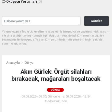
Okuyucu Yorumları
(0)
Gönder
Yorum yazarak Topluluk Kuralları’nı kabul etmiş bulunuyor ve gazetesondakika.com
sitesine yaptığınız yorumunuzla ilgili doğrudan veya dolaylı tüm sorumluluğu tek
başınıza üstleniyorsunuz. Yazılan tüm yorumlardan site yönetimi hiçbir şekilde
sorumlu tutulamaz.
Anasayfa
Dünya
Akın Gürlek: Örgüt silahları
bırakacak, mağaraları boşaltacak
DÜNYA
08.08.2026 - 08:35, Güncelleme: 08.08.2026 - 12:14
155 kez okundu.