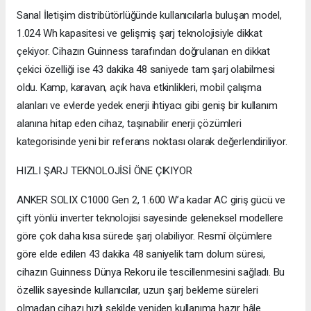
Sanal İletişim distribütörlüğünde kullanıcılarla buluşan model,
1.024 Wh kapasitesi ve gelişmiş şarj teknolojisiyle dikkat
çekiyor. Cihazın Guinness tarafından doğrulanan en dikkat
çekici özelliği ise 43 dakika 48 saniyede tam şarj olabilmesi
oldu. Kamp, karavan, açık hava etkinlikleri, mobil çalışma
alanları ve evlerde yedek enerji ihtiyacı gibi geniş bir kullanım
alanına hitap eden cihaz, taşınabilir enerji çözümleri
kategorisinde yeni bir referans noktası olarak değerlendiriliyor.
HIZLI ŞARJ TEKNOLOJİSİ ÖNE ÇIKIYOR
ANKER SOLIX C1000 Gen 2, 1.600 W’a kadar AC giriş gücü ve
çift yönlü inverter teknolojisi sayesinde geleneksel modellere
göre çok daha kısa sürede şarj olabiliyor. Resmî ölçümlere
göre elde edilen 43 dakika 48 saniyelik tam dolum süresi,
cihazın Guinness Dünya Rekoru ile tescillenmesini sağladı. Bu
özellik sayesinde kullanıcılar, uzun şarj bekleme süreleri
olmadan cihazı hızlı şekilde yeniden kullanıma hazır hâle