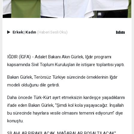
Erkek
|
Kadın
(Haberi Sesli Oku)
IĞDIR (İGFA) - Adalet Bakanı Akın Gürlek, Iğdır programı
kapsamında Sivil Toplum Kuruluşları ile istişare toplantısı yaptı.
Bakan Gürlek, Terörsüz Türkiye sürecinde örneklerinin Iğdır
modeli olduğunu dile getirdi.
Daha öncede Türk-Kürt ayırt etmeksizin kardeşçe yaşadıklarını
ifade eden Bakan Gürlek, “Şimdi kol kola yaşayacağız. İnşallah
bu sürecinde hayırlara vesile olmasını temenni ediyorum” diye
konuştu.
SİLAHLAR BIRAKILACAK, MAĞARALAR BOŞALTILACAK”