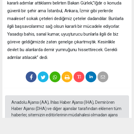
kararlı adımlar attıklarını belirten Bakan Gürlek,”Iğdır o konuda
güvenli bir şehir ama İstanbul, Ankara, İzmir gibi yerlerde
maalesef sokak çeteleri dediğimiz çeteler dadandılar. Bunlarla
ilgili başsavcılarımız sağ olsun kararlı bir mücadele ediyorlar.
Yasadışı bahis, sanal kumar, uyuşturucu bunlarla ilgili de biz
göreve geldiğimizde zaten genelge çıkartmıştık. Kesinlikle
devlet bu alanlarda demir yumruğunu hissettirecek. Gerekli
adımlar atılacak” dedi.
Anadolu Ajansı (AA), İhlas Haber Ajansı (İHA), Demirören
Haber Ajansı (DHA) ve diğer ajanslar tarafından eklenen tüm
haberler, sitemizin editörlerinin müdahalesi olmadan ajans
kanallarından çekilmektedir. Bu haberlerde yer alan hukuki
muhataplar haberi geçen ajanslar olup sitemizin hiç bir
editörü sorumlu tutulamaz...