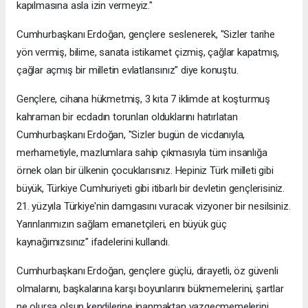
kapılmasına asla izin vermeyiz."
Cumhurbaşkanı Erdoğan, gençlere seslenerek, "Sizler tarihe
yön vermiş, bilime, sanata istikamet çizmiş, çağlar kapatmış,
çağlar açmış bir milletin evlatlarısınız" diye konuştu.
Gençlere, cihana hükmetmiş, 3 kıta 7 iklimde at koşturmuş
kahraman bir ecdadın torunları olduklarını hatırlatan
Cumhurbaşkanı Erdoğan, "Sizler bugün de vicdanıyla,
merhametiyle, mazlumlara sahip çıkmasıyla tüm insanlığa
örnek olan bir ülkenin çocuklarısınız. Hepiniz Türk milleti gibi
büyük, Türkiye Cumhuriyeti gibi itibarlı bir devletin gençlerisiniz.
21. yüzyıla Türkiye'nin damgasını vuracak vizyoner bir nesilsiniz.
Yarınlarımızın sağlam emanetçileri, en büyük güç
kaynağımızsınız" ifadelerini kullandı.
Cumhurbaşkanı Erdoğan, gençlere güçlü, dirayetli, öz güvenli
olmalarını, başkalarına karşı boyunlarını bükmemelerini, şartlar
ne olursa olsun kendilerine inanmaktan vazgeçmemelerini