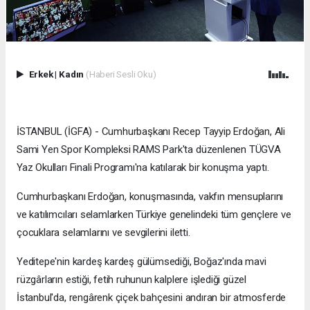
Erkek
|
Kadın
(Haberi Sesli Oku)
İSTANBUL (İGFA) - Cumhurbaşkanı Recep Tayyip Erdoğan, Ali
Sami Yen Spor Kompleksi RAMS Park'ta düzenlenen TÜGVA
Yaz Okulları Finali Programı'na katılarak bir konuşma yaptı.
Cumhurbaşkanı Erdoğan, konuşmasında, vakfın mensuplarını
ve katılımcıları selamlarken Türkiye genelindeki tüm gençlere ve
çocuklara selamlarını ve sevgilerini iletti.
Yeditepe'nin kardeş kardeş gülümsediği, Boğaz'ında mavi
rüzgârların estiği, fetih ruhunun kalplere işlediği güzel
İstanbul'da, rengârenk çiçek bahçesini andıran bir atmosferde