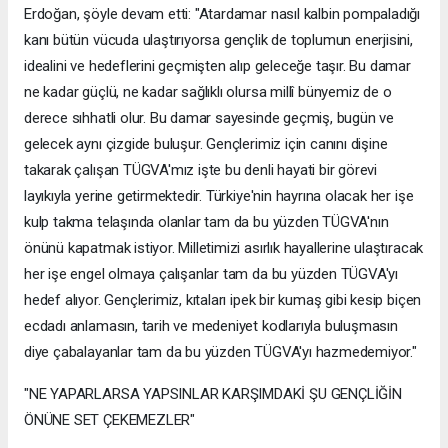
Erdoğan, şöyle devam etti: "Atardamar nasıl kalbin pompaladığı
kanı bütün vücuda ulaştırıyorsa gençlik de toplumun enerjisini,
idealini ve hedeflerini geçmişten alıp geleceğe taşır. Bu damar
ne kadar güçlü, ne kadar sağlıklı olursa millî bünyemiz de o
derece sıhhatli olur. Bu damar sayesinde geçmiş, bugün ve
gelecek aynı çizgide buluşur. Gençlerimiz için canını dişine
takarak çalışan TÜGVA'mız işte bu denli hayati bir görevi
layıkıyla yerine getirmektedir. Türkiye'nin hayrına olacak her işe
kulp takma telaşında olanlar tam da bu yüzden TÜGVA'nın
önünü kapatmak istiyor. Milletimizi asırlık hayallerine ulaştıracak
her işe engel olmaya çalışanlar tam da bu yüzden TÜGVA'yı
hedef alıyor. Gençlerimiz, kıtaları ipek bir kumaş gibi kesip biçen
ecdadı anlamasın, tarih ve medeniyet kodlarıyla buluşmasın
diye çabalayanlar tam da bu yüzden TÜGVA'yı hazmedemiyor."
"NE YAPARLARSA YAPSINLAR KARŞIMDAKİ ŞU GENÇLİĞİN
ÖNÜNE SET ÇEKEMEZLER"