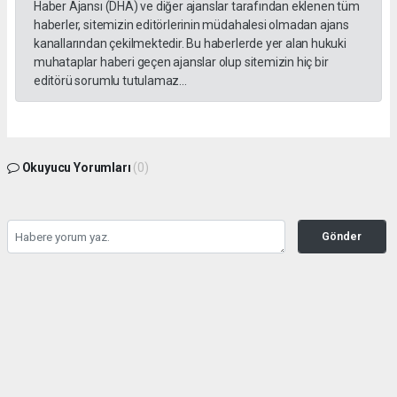
Haber Ajansı (DHA) ve diğer ajanslar tarafından eklenen tüm
haberler, sitemizin editörlerinin müdahalesi olmadan ajans
kanallarından çekilmektedir. Bu haberlerde yer alan hukuki
muhataplar haberi geçen ajanslar olup sitemizin hiç bir
editörü sorumlu tutulamaz...
Okuyucu Yorumları
(0)
Gönder
Yorum yazarak Topluluk Kuralları’nı kabul etmiş bulunuyor ve gazetesondakika.com
sitesine yaptığınız yorumunuzla ilgili doğrudan veya dolaylı tüm sorumluluğu tek
başınıza üstleniyorsunuz. Yazılan tüm yorumlardan site yönetimi hiçbir şekilde
sorumlu tutulamaz.