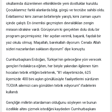
okullarında düzenlenen etkinliklerde yeni dostluklar kuruldu.
Çocuklarımız farklı alanlarda bilgi, görgü ve tecrübe sahibi oldu.
Evlatlarımız kimi zaman birbirleriyle yarıştı, kimi zaman uyum
içinde çalıştı. En önemlisi geçmişten devraldıkları zengin
mirasın idrakine vardı. Görüyorum ki gerçekten dolu dolu bir
program geçirmişsiniz. Her açıdan verimli, başarılı, faydalı bir
yaz okulu olmuş. Maşallah, barekallah diyorum. Cenabı Allah
sizleri nazarlardan saklasın diyorum" diye konuştu.
Cumhurbaşkanı Erdoğan, Türkiye'nin geleceğine yön verecek
gençleri fedakârca eğiten, her biriyle yakından ilgilenen tüm
hocaları tebrik ettiğini belirterek, "81 vilayetimizde, 625
ilçemizde 400 bini aşkın gönüllüsüyle faaliyetlerini sürdüren
TÜGVA ailemizi canı gönülden tebrik ediyorum" ifadelerini
kullandı.
Gençliğin milletin atardamarı olduğunu söyleyen ve bunun
özellikle altını çizmek istediğini kaydeden Cumhurbaşkanı