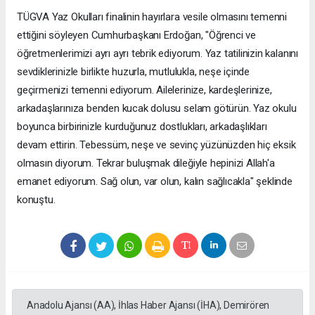
TÜGVA Yaz Okulları finalinin hayırlara vesile olmasını temenni
ettiğini söyleyen Cumhurbaşkanı Erdoğan, "Öğrenci ve
öğretmenlerimizi ayrı ayrı tebrik ediyorum. Yaz tatilinizin kalanını
sevdiklerinizle birlikte huzurla, mutlulukla, neşe içinde
geçirmenizi temenni ediyorum. Ailelerinize, kardeşlerinize,
arkadaşlarınıza benden kucak dolusu selam götürün. Yaz okulu
boyunca birbirinizle kurduğunuz dostlukları, arkadaşlıkları
devam ettirin. Tebessüm, neşe ve sevinç yüzünüzden hiç eksik
olmasın diyorum. Tekrar buluşmak dileğiyle hepinizi Allah'a
emanet ediyorum. Sağ olun, var olun, kalın sağlıcakla" şeklinde
konuştu.
Anadolu Ajansı (AA), İhlas Haber Ajansı (İHA), Demirören