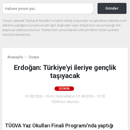
Gönder
Yorum yazarak Topluluk Kuralları’nı kabul etmiş bulunuyor ve gazetesondakika.com
sitesine yaptığınız yorumunuzla ilgili doğrudan veya dolaylı tüm sorumluluğu tek
başınıza üstleniyorsunuz. Yazılan tüm yorumlardan site yönetimi hiçbir şekilde
sorumlu tutulamaz.
Anasayfa
Dünya
Erdoğan: Türkiye'yi ileriye gençlik
taşıyacak
DÜNYA
01.08.2026 - 10:41, Güncelleme: 01.08.2026 - 12:05
1538 kez okundu.
TÜGVA Yaz Okulları Finali Programı'nda yaptığı