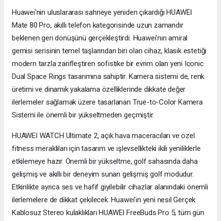
Huawei'nin uluslararası sahneye yeniden çıkardığı HUAWEI
Mate 80 Pro, akıllı telefon kategorisinde uzun zamandır
beklenen geri dönüşünü gerçekleştirdi. Huawei'nin amiral
gemisi serisinin temel taşlarından biri olan cihaz, klasik estetiği
modern tarzla zarifleştiren sofistike bir evrim olan yeni Iconic
Dual Space Rings tasarımına sahiptir. Kamera sistemi de, renk
üretimi ve dinamik yakalama özelliklerinde dikkate değer
ilerlemeler sağlamak üzere tasarlanan True-to-Color Kamera
Sistemi ile önemli bir yükseltmeden geçmiştir.
HUAWEI WATCH Ultimate 2, açık hava maceracıları ve özel
fitness meraklıları için tasarım ve işlevsellikteki ikili yeniliklerle
etkilemeye hazır. Önemli bir yükseltme, golf sahasında daha
gelişmiş ve akıllı bir deneyim sunan gelişmiş golf modudur.
Etkinlikte ayrıca ses ve hafif giyilebilir cihazlar alanındaki önemli
ilerlemelere de dikkat çekilecek. Huawei'in yeni nesil Gerçek
Kablosuz Stereo kulaklıkları HUAWEI FreeBuds Pro 5, tüm gün