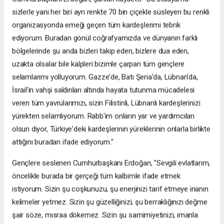
sizlerle yani her biri ayrı renkte 70 bin çiçekle süsleyen bu renkli
organizasyonda emeği geçen tüm kardeşlerimi tebrik
ediyorum. Buradan gönül coğrafyamızda ve dünyanın farklı
bölgelerinde şu anda bizleri takip eden, bizlere dua eden,
uzakta olsalar bile kalpleri bizimle çarpan tüm gençlere
selamlarımı yolluyorum. Gazze'de, Batı Şeria'da, Lübnan'da,
İsrail'in vahşi saldırıları altında hayata tutunma mücadelesi
veren tüm yavrularımızı, sizin Filistinli, Lübnanlı kardeşlerinizi
yürekten selamlıyorum. Rabb'im onların yar ve yardımcıları
olsun diyor, Türkiye'deki kardeşlerinin yüreklerinin onlarla birlikte
attığını buradan ifade ediyorum."
Gençlere seslenen Cumhurbaşkanı Erdoğan, "Sevgili evlatlarım,
öncelikle burada bir gerçeği tüm kalbimle ifade etmek
istiyorum. Sizin şu coşkunuzu, şu enerjinizi tarif etmeye inanın
kelimeler yetmez. Sizin şu güzelliğinizi, şu berraklığınızı değme
şair söze, mısraa dökemez. Sizin şu samimiyetinizi, imanla