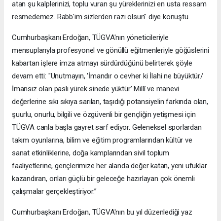
atan şu kalplerinizi, toplu vuran şu yüreklerinizi en usta ressam
resmedemez. Rabb'im sizlerden razı olsun" diye konuştu.
Cumhurbaşkanı Erdoğan, TÜGVA'nın yöneticileriyle
mensuplarıyla profesyonel ve gönüllü eğitmenleriyle göğüslerini
kabartan işlere imza atmayı sürdürdüğünü belirterek şöyle
devam etti: "Unutmayın, 'İmandır o cevher ki İlahi ne büyüktür/
İmansız olan paslı yürek sinede yüktür' Millî ve manevi
değerlerine sıkı sıkıya sarılan, taşıdığı potansiyelin farkında olan,
şuurlu, onurlu, bilgili ve özgüvenli bir gençliğin yetişmesi için
TÜGVA canla başla gayret sarf ediyor. Geleneksel sporlardan
takım oyunlarına, bilim ve eğitim programlarından kültür ve
sanat etkinliklerine, doğa kamplarından sivil toplum
faaliyetlerine, gençlerimize her alanda değer katan, yeni ufuklar
kazandıran, onları güçlü bir geleceğe hazırlayan çok önemli
çalışmalar gerçekleştiriyor.”
Cumhurbaşkanı Erdoğan, TÜGVA'nın bu yıl düzenlediği yaz