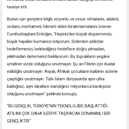
tavsiye etti.
Bunun için gençlere bilgili, vizyonlu ve cesur olmalarını, adaleti,
vicdanı, merhameti, hikmeti elden bırakmamalarını öneren
Cumhurbaşkanı Erdoğan, "Hepinizden büyük düşünmenizi,
büyük hayaller kurmanızı istiyorum. Sizlerden yıldızları
hedeflemenizi, belirlediğiniz hedeflere doğru yılmadan,
yıkılmadan ilerlemenizi bekliyorum. Bu toprakların yegâne
ümidinin sizde olduğunu unutmayın. Şu an Filistin için dualar
edildiğini unutmayın. Asyalı, Afrikalı çocukların kalbinin sizlerle
çarptığını unutmayın. Türk-İslam dünyasında aynı ufka
baktığınız, aynı ideallere inandığınız milyonlarca kardeşiniz
olduğunu unutmayın" şeklinde konuştu.
"BU GENÇLİK, TÜRKİYE’NİN TEKNOLOJİDE BAŞLATTIĞI
ATILIMI ÇOK DAHA İLERİYE TAŞIYACAK DONANIMLI BİR
GENÇLİKTİR"