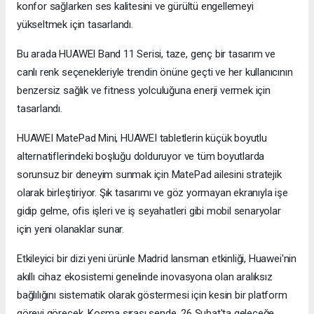
konfor sağlarken ses kalitesini ve gürültü engellemeyi
yükseltmek için tasarlandı.
Bu arada HUAWEI Band 11 Serisi, taze, genç bir tasarım ve
canlı renk seçenekleriyle trendin önüne geçti ve her kullanıcının
benzersiz sağlık ve fitness yolculuğuna enerji vermek için
tasarlandı.
HUAWEI MatePad Mini, HUAWEI tabletlerin küçük boyutlu
alternatiflerindeki boşluğu dolduruyor ve tüm boyutlarda
sorunsuz bir deneyim sunmak için MatePad ailesini stratejik
olarak birleştiriyor. Şık tasarımı ve göz yormayan ekranıyla işe
gidip gelme, ofis işleri ve iş seyahatleri gibi mobil senaryolar
için yeni olanaklar sunar.
Etkileyici bir dizi yeni ürünle Madrid lansman etkinliği, Huawei'nin
akıllı cihaz ekosistemi genelinde inovasyona olan aralıksız
bağlılığını sistematik olarak göstermesi için kesin bir platform
görevi görecek. Koşma sırası sende. 26 Şubat'ta geleceğe