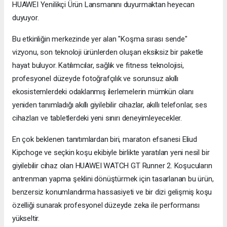
HUAWEI Yenilikçi Ürün Lansmanını duyurmaktan heyecan
duyuyor.
Bu etkinliğin merkezinde yer alan "Koşma sırası sende"
vizyonu, son teknoloji ürünlerden oluşan eksiksiz bir paketle
hayat buluyor. Katılımcılar, sağlık ve fitness teknolojisi,
profesyonel düzeyde fotoğrafçılık ve sorunsuz akıllı
ekosistemlerdeki odaklanmış ilerlemelerin mümkün olanı
yeniden tanımladığı akıllı giyilebilir cihazlar, akıllı telefonlar, ses
cihazları ve tabletlerdeki yeni sınırı deneyimleyecekler.
En çok beklenen tanıtımlardan biri, maraton efsanesi Eliud
Kipchoge ve seçkin koşu ekibiyle birlikte yaratılan yeni nesil bir
giyilebilir cihaz olan HUAWEI WATCH GT Runner 2. Koşucuların
antrenman yapma şeklini dönüştürmek için tasarlanan bu ürün,
benzersiz konumlandırma hassasiyeti ve bir dizi gelişmiş koşu
özelliği sunarak profesyonel düzeyde zeka ile performansı
yükseltir.