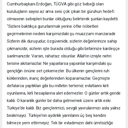
Cumhurbaşkanı Erdoğan, TÜGVA gibi göz bebeği olan
kuruluşların sayısı az ama sesi çok çıkan bir güruhun hedefi
olmasının sebepleri bunlar olduğunu belirterek şunları kaydetti:
"Sizlere baktıkça gururlanmak yerine öfke nöbetleri
geçirmelerinin nedeni karşımızdaki şu muazzam manzaradır.
Sizlerin dik duruşudur, özgüvenidir, sizlerin değerlerinize sahip
çıkmanızdır, sizlerin işte burada olduğu gibi birbirinize kardeşçe
sarılmanızdır. Varsın, rahatsız olsunlar. Allah'ın izniyle nehri
tersine akıtamazlar. Ne yaparlarsa yapsınlar karşımdaki şu
gençliğin önüne set çekemezler. Bu ülkenin gençlerini ruh
köklerinden, inanç değerlerinden koparamazlar. Geçmişte
defalarca yaptıkları gibi bu milletin tertemiz evlatlarını kirli
oyunlarına, kirli hesaplarına alet edemezler. O günler artık geride
kaldı. O karanlık günler bir daha gelmemek üzere artık eski
Türkiye'de kaldı. Biz gençlerimizi, sevgili yavrularımızı asla yalnız
bırakmayız. Türkiye'nin aydınlık yarınlarını üç beş kendini
bilmeze yem ettirmeyiz. Tek bir evladımızın dahi ümitsizliğe