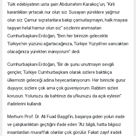
Türk edebiyatının usta şairi Abdurrahim Karakoç'un, "Kirli
karanlıkları yırtacak nur olun siz. Susayan yüreklere yağmur
olun siz. Çamur sıçratanlara bakıp çamurlaşmayın, halk mayası
taşıyan helal hamur olun siz" sözlerini anımsatan
Cumhurbaşkanı Erdoğan, "Ben her birinizin gelecekte
Türkiye'nin yüzünü ağartacağınıza, Türkiye Yüzyılı'nın sancaktarı
olacağınıza yürekten inanıyorum" dedi.
Cumhurbaşkanı Erdoğan, "Bir de şunu unutmayın sevgili
gençler, Türkiye Cumhurbaşkanı olarak sizlere baktıkça
ülkemizin geleceği adına heyecanlanıyorum. Her birinizle gurur
duyuyor, sizlere çok ama çok güveniyorum. Rabbim sizleri
korusun. Yolunuzu da bahtınızı da ufkunuzu da açık eylesin"
ifadelerini kullandı.
Merhum Prof. Dr. Ali Fuad Başgil'in, başarıya giden yolun irade
ve çalışkanlıktan geçtiğini ifade eden "Az bilgili, hatta bilgisiz
insanlardan muvaffak olanlar çok görülür. Fakat zayıf iradeli