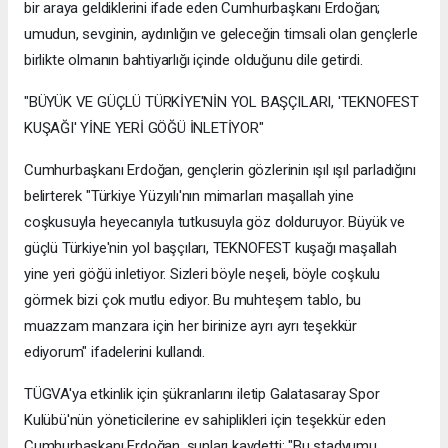
bir araya geldiklerini ifade eden Cumhurbaşkanı Erdoğan;
umudun, sevginin, aydınlığın ve geleceğin timsali olan gençlerle
birlikte olmanın bahtiyarlığı içinde olduğunu dile getirdi.
"BÜYÜK VE GÜÇLÜ TÜRKİYE'NİN YOL BAŞÇILARI, 'TEKNOFEST
KUŞAĞI' YİNE YERİ GÖĞÜ İNLETİYOR"
Cumhurbaşkanı Erdoğan, gençlerin gözlerinin ışıl ışıl parladığını
belirterek "Türkiye Yüzyılı'nın mimarları maşallah yine
coşkusuyla heyecanıyla tutkusuyla göz dolduruyor. Büyük ve
güçlü Türkiye'nin yol başçıları, TEKNOFEST kuşağı maşallah
yine yeri göğü inletiyor. Sizleri böyle neşeli, böyle coşkulu
görmek bizi çok mutlu ediyor. Bu muhteşem tablo, bu
muazzam manzara için her birinize ayrı ayrı teşekkür
ediyorum" ifadelerini kullandı.
TÜGVA'ya etkinlik için şükranlarını iletip Galatasaray Spor
Kulübü'nün yöneticilerine ev sahiplikleri için teşekkür eden
Cumhurbaşkanı Erdoğan, şunları kaydetti: "Bu stadyumu