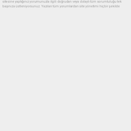
sitesine yaptığınız yorumunuzla ilgili doğrudan veya dolaylı tüm sorumluluğu tek
başınıza üstleniyorsunuz. Yazılan tüm yorumlardan site yönetimi hiçbir şekilde
sorumlu tutulamaz.
Anasayfa
Dünya
Akın Gürlek: Örgüt silahları
bırakacak, mağaraları boşaltacak
DÜNYA
08.08.2026 - 08:35, Güncelleme: 08.08.2026 - 12:14
120 kez okundu.
Terörsüz Türkiye süreci içinde örgütün tamamen
kendini feshetmesi ve silahlarını bırakması
gerektiğinin altını çizen Adalet Bakanı Akın Gürlek,
“Örgüt tamamen kendini feshedecek. Silahları