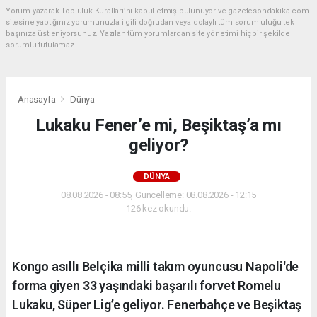
Yorum yazarak Topluluk Kuralları’nı kabul etmiş bulunuyor ve gazetesondakika.com
sitesine yaptığınız yorumunuzla ilgili doğrudan veya dolaylı tüm sorumluluğu tek
başınıza üstleniyorsunuz. Yazılan tüm yorumlardan site yönetimi hiçbir şekilde
sorumlu tutulamaz.
Anasayfa
Dünya
Lukaku Fener’e mi, Beşiktaş’a mı
geliyor?
DÜNYA
08.08.2026 - 08:55, Güncelleme: 08.08.2026 - 12:15
126 kez okundu.
Kongo asıllı Belçika milli takım oyuncusu Napoli'de
forma giyen 33 yaşındaki başarılı forvet Romelu
Lukaku, Süper Lig’e geliyor. Fenerbahçe ve Beşiktaş