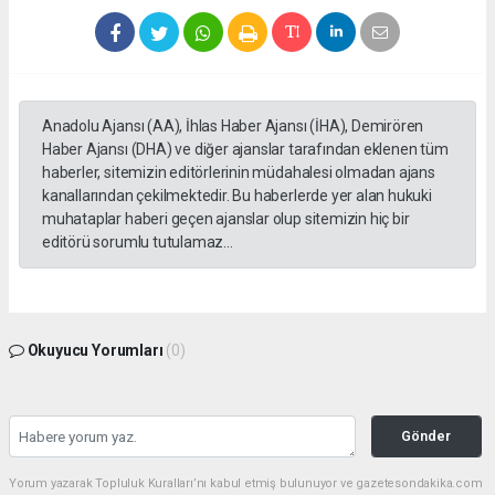
Anadolu Ajansı (AA), İhlas Haber Ajansı (İHA), Demirören
Haber Ajansı (DHA) ve diğer ajanslar tarafından eklenen tüm
haberler, sitemizin editörlerinin müdahalesi olmadan ajans
kanallarından çekilmektedir. Bu haberlerde yer alan hukuki
muhataplar haberi geçen ajanslar olup sitemizin hiç bir
editörü sorumlu tutulamaz...
Okuyucu Yorumları
(0)
Gönder
Yorum yazarak Topluluk Kuralları’nı kabul etmiş bulunuyor ve gazetesondakika.com